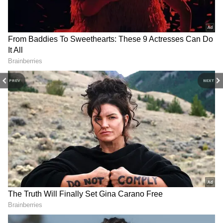
3
7
PREV
NEXT
food
ఈ వయసులో ఆరోగ్యకరంగా బరువు తగ్గుతూ..
ఆరోగ్యకరమైన ఆహారాలను తింటూ.. లైఫ్ స్టైల్ మెరుగ్గా
ఉండాలంటే ఏం చేయాలంటే జస్ట్ ఆరోగ్యానికి మేలు చేసే
ఆహారాలనే తినాలి. ఇందుకోసం మీరు ఎన్నో పరిమితులను