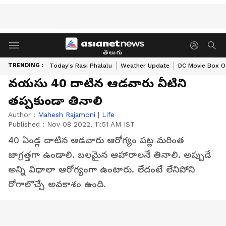
తెలుగు
TRENDING :
Today's Rasi Phalalu
Weather Update
DC Movie Box Of
వయసు 40 దాటిన ఆడవారు వీటిని
తప్పకుండా తినాలి
Author :
Mahesh Rajamoni
|
Life
Published :
Nov 08 2022, 11:51 AM IST
40 ఏండ్ల దాటిన ఆడవారు ఆరోగ్యం పట్ల మరింత
జాగ్రత్తగా ఉండాలి. బలమైన ఆహారాలనే తినాలి. అప్పుడే
అన్ని విధాలా ఆరోగ్యంగా ఉంటారు. లేదంటే లేనిపోని
రోగాలొచ్చే అవకాశం ఉంది.