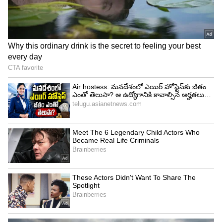
4
7
ప్రోటన్
మన శరీరానికి ప్రోటీన్లు అవసరం కాదు అత్యవసరం. ఇవి
కండరాలను ఆరోగ్యంగా ఉంచుతాయి. అలాగే మీరు బరువు
తగ్గడానికి కూడా సహాయపడతాయి. ఎందుకంటే ఇవి ఫైబర్
మాదిరిగానే.. మీ కడుపును ఎక్కువ సేపు నిండుగా
ఉంచుతాయి. తొందరగా ఆకలి కానీయవు. ఇందుకోసం