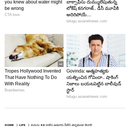
వీటిద్వారా మీ శరీరానికి అవసరమైన సూక్ష్మపోషకాలు
అందుతాయి.
6
HOME
LIFE
వయసు 40 దాటిన ఆడవారు వీటిని తప్పకుండా తినాలి
7