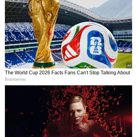
యాంటీ ఆక్సిడెంట్లు ఎక్కువగా ఉన్న ఆహారాలను తినడం
వల్ల మీ ఆరోగ్యం మెరుగ్గా ఉంటుంది. ఆకలి, ఆకలి
కోరికలను నియంత్రించడానికి కూడా సహాయపడుతుంది.
క్రమం తప్పకుండా వ్యాయామం చేయడం, కంటినిండా
నిద్రపోవడం, ఒత్తిడి స్థాయిలను తగ్గించుకోవడం వల్ల
ఎలాంటి అనారోగ్య సమస్యలొచ్చే అవకాశం ఉండదు. 40
ఏండ్లు వచ్చాక ఎక్కడలేని రోగాలన్నీ చుట్టుకుంటాయి.
అందుకే ఈ వయసులో మీ ఆరోగ్యాన్ని కాపాడే ఆహారాలనే
తినాల్సి ఉంటుంది. ఈ 40 ఏండ్ల వయసులో ఎలాంటి
ఆహారాలను తినాలో ఇప్పుడు తెలుసుకుందాం..