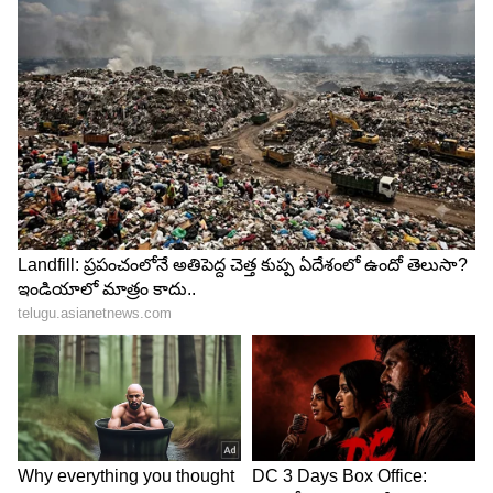
గుడ్లు, మాంసం, పౌల్ట్రీ, పాడి, బీన్స్, చిక్కుళ్లు వంటివి
తినండి. వీటిని మీరోజు వారి ఆహారంలో చేర్చుకుంటే మీ
ఆరోగ్యం బేషుగ్గా ఉంటుంది.
5
7
విటమిన్లు, ఖనిజాలు
విటమిన్లు, ఖనిజాలు లేకుండా మీ శరీరం సరిగ్గా పనిచేయదు.
అందుకే పండ్లు, కూరగాయలు, చిక్కుళ్లు, బీన్స్, గుడ్లు,
తృణధాన్యాలు, చేపలు, షెల్ఫిష్ వంటి ఆహారాలను తినండి.