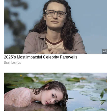
పెట్టుకోవాల్సిన అవసరం లేదు. సమతుల్య ఆహారం తింటే
మీ ఆరోగ్యానికి ఏ డోకా ఉండదు. ముఖ్యంగా పోషకాలు
ఎక్కువగా ఉండే వాటినే తినాలి. పోషకాల లోపంతోనే సర్వ
రోగాలు వచ్చే అవకాశం ఉంది. మీ ఆహారంలో తప్పకుండా
ఉండాల్సిన పోషకాలు ఏంటంటే..