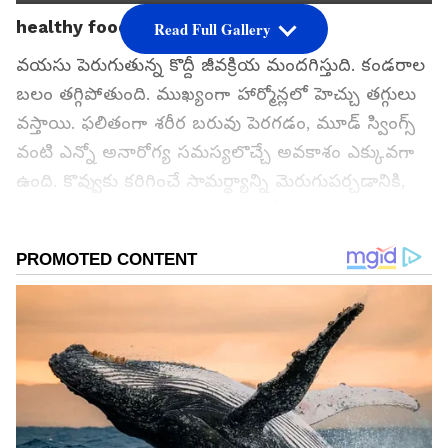
healthy food
Read Full Gallery
వయసు పెరుగుతున్న కొద్దీ జీవక్రియ మందగిస్తుది. కండరాల
బలం తగ్గిపోతుంది. ముఖ్యంగా హార్మోన్లలో హెచ్చు తగ్గులు
వస్తాయి. ఫలితంగా శరీర బరువు పెరగడం, మూడ్ స్వింగ్స్
వంటి ఎన్నో అనారోగ్య సమస్యలొచ్చే అవకాశం ఎక్కువగా
ఉంది. కొవ్వుకు కరిగించే సామర్థ్యాన్ని మెరుగుపర్చడానికి,
శరీర శక్తి స్థాయిలను పెంచడానికి, ఎన్నో రోగాల ప్రమాదాల్ని
తగ్గించుకోవడానికి కొన్ని ఆహారాలు మీకు ఎంతో
సహాయపడతాయి.
గూగుల్‌లో ఆసక్తికరమైన సమాచారం కోసం ఏసియానెట్ తెలుగు
ను మీ ఫ్రిఫర్డ్ సోర్స్ గా ఎంచుకోండి