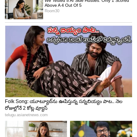
జిలేబీ
జిలేబీ పేరు చెప్పగానే.. నోట్లో నీళ్లు ఊరుతాయి. అసలు దీన్ని
ఇష్టపడని వారంటూ ఎవరూ ఉండరేమో కదా.. ఇక దీపావళి
సందర్భంగా వీటిని ఇష్టమున్నన్ని లాగించే వారు చాలా
మందే ఉంటారు. అందులోనూ ఈ దీపావళి సందర్భంగా
వీటికి డిమాండ్ కాస్త ఎక్కువగానే ఉంటుంది. కానీ జిలేబీలో
షుగర్ కంటెంట్ మోతాదుకు మించి ఉంటుంది. ఇది
కొలెస్ట్రాల్ ను దారుణంగా పెంచుతుంది.
5
6