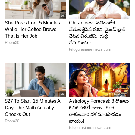
కచోరి
దీపావళి సందర్భంగా చాలా మంది కచోరీలను
తయారుచేస్తుంటారు. నిజానికి కచోరీలు బలే టేస్టీగా
ఉంటాయి. అందుకే వీటిని ఎక్కువగా తింటుంటారు. కానీ
వీటిని ఎక్కువగా అస్సలు తినకూడదు. ఎందుకంటే దీనిలో
నూనె ఎక్కువగా ఉంటుంది. ఇది ఆరోగ్యానికి అస్సలు
మంచిది కాదు. దీనివల్ల కొలెస్ట్రాల్ పెరిగి గుండె జబ్బులు
వచ్చే అవకాశం ఉంది.