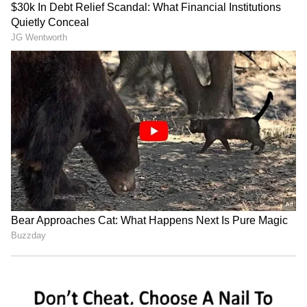
పాపడ్
పాపడ్ లేదా అప్పడాలను రోజూ భోజనంలో తినేవారు చాలా
మందే ఉన్నారు. అయితే చాలా ఏండ్ల నుంచి వీటిని దీపావళి
సందర్భంగా కూడా తింటున్నారు. అయితే వీటిని శెనగపిండి,
నూనె సాయంతో తయారుచేస్తారు. అయితే వీటిని మార్కెట్
లో కొనడం మంచిది కాదు. ఎందుకంటే వీళ్లు ఒకసారి
ఉపయోగించిన నూనెను అది అయిపోయేదాక అలాగే
ఉపయోగిస్తారు. ఇలా చేయడం వల్ల క్యాన్సర్ నుంచి
కొలెస్ట్రాల్ పెరగడం వరకు ఎన్నో రోగాలొచ్చే అవకాశం ఉంది.
అందుకే వీటిని మార్కెట్ లో కొనకండి. అయినా వీటిని
మోతాదుకు మించి తినడం ఆరోగ్యానికి కూడా మంచిది
కాదు. ఇది బరువును పెంచుతుంది. రక్తంలో కొలెస్ట్రాల్
లెవెల్స్ ను కూడా పెంచుతాయి.