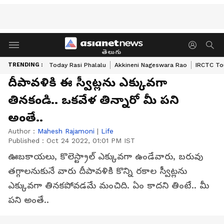
తెలుగు
TRENDING :
Today Rasi Phalalu
Akkineni Nageswara Rao
IRCTC To
దీపావళికి ఈ స్వీట్లను ఎక్కువగా
తినకండి.. ఒకవేళ తిన్నారో మీ పని
అంతే..
Author :
Mahesh Rajamoni
|
Life
Published :
Oct 24 2022, 01:01 PM IST
ఊబకాయలు, కొలెస్ట్రాల్ ఎక్కువగా ఉండేవారు, బరువు
తగ్గాలనుకునే వారు దీపావళికి కొన్ని రకాల స్వీట్లను
ఎక్కువగా తినకపోవడమే మంచిది. ఏం కాదని తింటే.. మీ
పని అంతే..