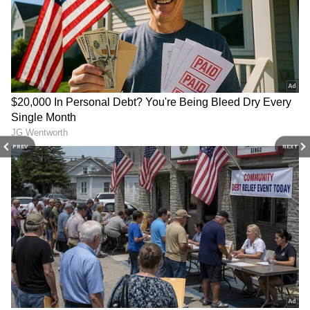
PREV
NEXT
3
6