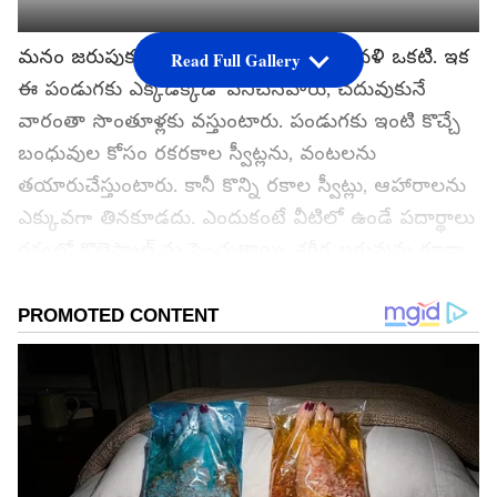
మనం జరుపుకునే పెద్ద పెద్ద పండుగల్లో దీపావళి ఒకటి. ఇక
Read Full Gallery
ఈ పండుగకు ఎక్కడెక్కడో పనిచేసేవారు, చదువుకునే
వారంతా సొంతూళ్లకు వస్తుంటారు. పండుగకు ఇంటి కొచ్చే
బంధువుల కోసం రకరకాల స్వీట్లను, వంటలను
తయారుచేస్తుంటారు. కానీ కొన్ని రకాల స్వీట్లు, ఆహారాలను
ఎక్కువగా తినకూడదు. ఎందుకంటే వీటిలో ఉండే పదార్థాలు
రక్తంలో కొలెస్ట్రాల్ ను పెంచుతాయి. శరీర బరువును కూడా
పెంచుతాయి. ముఖ్యంగా ఊబకాయలు కొన్నింటికి దూరంగా
ఉండటమే మంచిది. అవేంటో తెలుసుకుందాం పదండి..
గూగుల్‌లో ఆసక్తికరమైన సమాచారం కోసం ఏసియానెట్ తెలుగు
ను మీ ఫ్రిఫర్డ్ సోర్స్ గా ఎంచుకోండి