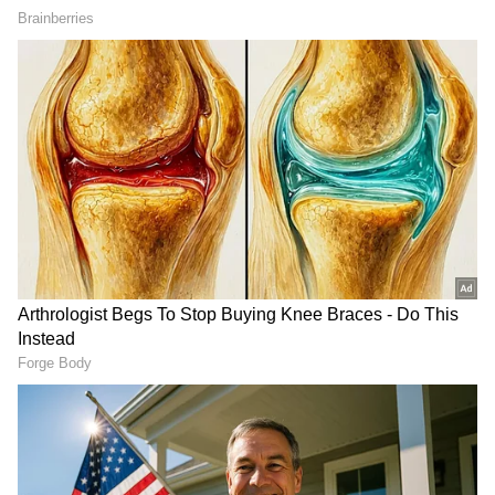
కజ్జికాయ
కజ్జికాయల పేరు వినగానే నోట్లో నీళ్లు ఊరుతాయి కదా..
చాలా మటుకు ప్రతి పండుగకు వీటిని ఖచ్చితంగా
తయారుచేసుకుని తింటుంటారు. ముఖ్యంగా దీపావళికి
అయితే పక్కాగా చేస్తారు. మైదా, కొబ్బరి తురుము, చక్కెరతో
వీటిని చేస్తారు. టేస్టీగా ఉన్నా వీటిలో ఆయిల్ ఎక్కువగా
ఉంటుంది. మోతాదుకు మించి తింటే శరీరంలో కొలెస్ట్రాల్
పెరుగుతుంది. చక్కెర వల్ల బరువు కూడా పెరుగుతారు.