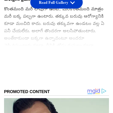
Read Full Gallery
కొంతమంది మరీ లావుగా ఉంటే.. మరికొంతమంది మాత్రం
మరీ బక్క పల్చగా ఉంటారు. తక్కువ బరువు ఆరోగ్యానికి
కూడా మంచిది కాదు. బరువు తక్కువగా ఉండటం వల్ల ఏ
పనీ చేయలేరు. అలాగే తొందరగా అలసిపోతుంటారు.
అంతేకాకుండా బక్కగా ఉన్నావంటూ అందరూ
వెక్కిరిస్తుంటారు కూడా. దీనికి తోడు దుస్తులు కూడా
అంతగా సెట్ కావు. అందుకే సన్నగా ఉన్నవారు ఖచ్చితంగా
బరువు పెరగాలనుకుంటారు. కానీ ఎలా పెరగాలో తెలియదు.
అసలు ఏం తింటే మీరు సహజంగా బరువు పెరుగుతారో
ఇప్పుడు తెలుసుకుందాం పదండి.
Add Asianetnews Telugu as a Preferred
Source