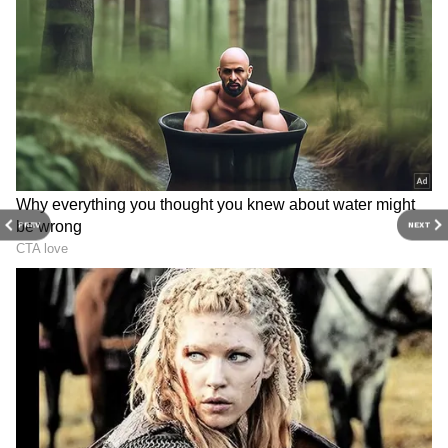
3
8
PREV
NEXT
బరువు పెరగాలని చాలా మంది ఫుడ్ ను మరీ ఎక్కువగా
తింటుంటారు. అంటే రోజుకు మూడు పూటల కాకుండా
ఐదారు సార్లు తింటుంటారు. ఇలా చేస్తే మీరు బరువు