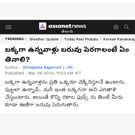
తెలుగు
TRENDING :
Weather Update
Today Rasi Phalalu
Korean Kanakaraj
బక్కగా ఉన్నవాళ్లు బరువు పెరగాలంటే ఏం
తినాలి?
Author :
Shivaleela Rajamoni
|
Life
Published :
Mar 09 2024, 11:03 AM IST
బక్కగా ఉన్నవాళ్లను ప్రతి ఒక్కరూ వెక్కిరిస్తూనే ఉంటారు.
పుల్లలా ఉన్నావ్.. మరీ ఇంత బక్కగనా అని ఎగతాళి
చేస్తుంటారు. అయితే కొన్ని రకాల ఫుడ్స్ ను తింటే మీరు
కూడా ఈజీగా బరువు పెరుగుతారు.