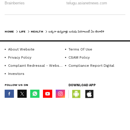
HOME
LIFE
HEALTH
బక్కగా ఉన్నవాళ్లు బరువు పెరగాలంటే ఏం తినాలి?
ప్రస్తుత కాలంలో చాలా మంది నిద్రలేమి సమస్యతో
About Website
Terms Of Use
బాధపడుతున్నారు. తెల్లవార్లూ ఫోన్ లో గడుపుతూ ఏ
Privacy Policy
CSAM Policy
అర్థరాత్రికో నిద్రపోతున్నారు. కానీ ఈ అలవాటు మీ
Complaint Redressal - Website
Compliance Report Digital
ఆరోగ్యానికి అస్సలు మంచిది కాదు. నిద్రలేమి వల్ల కూడా
Investors
మీరు బరువు పెరగరు. మీరు బరువు పెరగాలనుకుంటే
మాత్రం కంటినిండా నిద్రపోవాలి.
FOLLOW US ON
DOWNLOAD APP
© Copyright 2026 Asianxt Digital Technologies Private Limited (Formerly
7
known as Asianet News Media & Entertainment Private Limited) | All Rights
Reserved
8