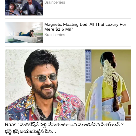
5
8
బక్కగా ఉన్నాలే.. ఇక నాకు వాకింగ్, జాగింగ్, వ్యాయామాలు
ఎందుకు అనుకునేవారు చాలా మందే ఉన్నారు. బరువు
ఎక్కువగా ఉన్నవారు మాత్రమే ఇవి చేయాలని చాలా మంది
అనుకుంటారు. కానీ ఇది మీ భ్రమే. ఎందుకంటే వ్యాయామం
ప్రతి ఒక్కరికీ అవసరమే. బక్కగా ఉన్నా సరే వ్యాయామం
రెగ్యులర్ గా చేయాలి. ఎందుకంటే ఇది మిమ్మల్ని ఫిట్ గా
చేస్తుంది. మీ కండరాలను పెంచుతుంది.