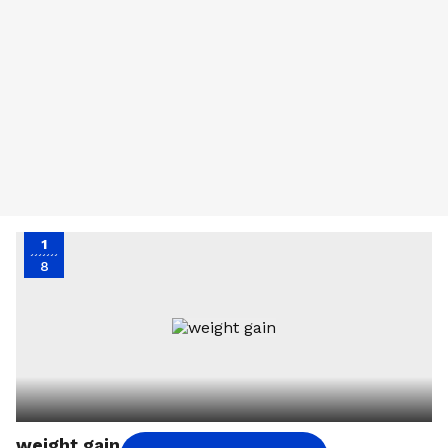
1
8
weight gain