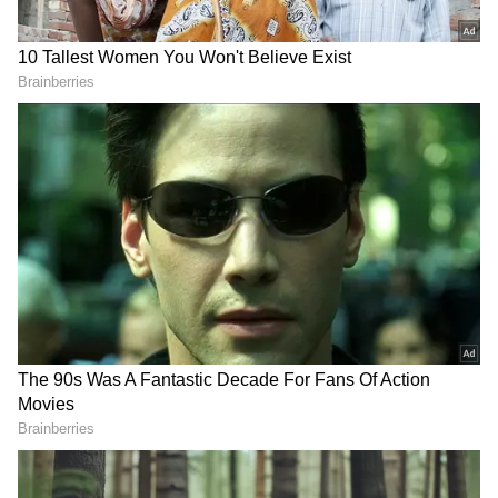
మీరు హెల్తీగా బరువు పెరగాలనుకుంటే మాత్రం ఏవి పడితే
అవి తినకూడదు. రోజూ సమతుల్య ఆహారాన్ని మాత్రమే
తినండి. మీ రోజువారి ఆహారంలో విటమిన్లు, కాల్షియం,
కార్బోహైడ్రేట్లు ఎక్కువగా ఉండేట్టు చూసుకోండి.