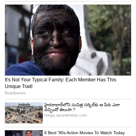
4
8
Image: Getty Images
చాలా మంది బరువు పెరగాలని ఏవేవో తింటుంటారు.
ముఖ్యంగా బేకరీ ఫుడ్స్, ఫ్రై చేసిన వాటిని ఎక్కువగా
తింటుంటారు. కానీ బరువు పెరగడానికి వీటిని అసలే
తినకూడదు. వీటివల్ల మీరు బరువు పెరగరు. కానీ మీ పొట్ట
మాత్రం పెరుగుతుంది.