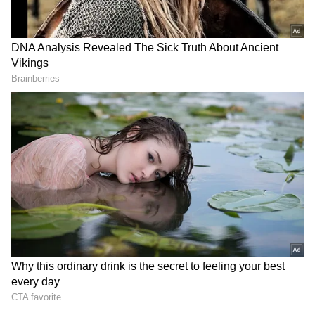
పెరుగుతారనుకుంటే పొరపాటే. ఇలా రోజుకు ఐదారు సార్లు
తింటే మీ బాడీలో చెడు కొవ్వు పేరుకుపోవడం
మొదలవుతుంది. ఇది మిమ్మల్ని ఎన్నో రోగాల బారిన
పడేస్తుంది.