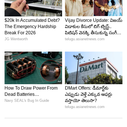
4
4
జీర్ణక్రియను దెబ్బతీస్తుంది