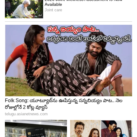
పిండిలో పొట్టును ఎలా గుర్తించాలి?
ఎఫ్ఎస్ఎస్ఏఐ ప్రకారం.. గోధుమ పిండి స్వచ్ఛతను చెక్
చేయడానికి ఒక సులువైన మార్గం ఉంది. దీనికోసం మీరు
పెద్దగా కష్టపడాల్సిన అవసరం లేదు. ఇందుకోసం ముందుగా
ఒక గ్లాసులో నీళ్లను తీసుకుని అందులో కొంచెం గోధుమ
పిండిని వేయండి.
స్వచ్ఛమైన పిండిలో పొట్టు కొంచమే నీటి పైన తేలుతూ
కనిపిస్తుంది. కానీ అదే పిండిలో చాలా పొట్టు నీళ్లపై
తేలుతున్నట్టైతే అది కల్తీ జరిగిందని అర్థం. ఇలాంటి పిండిలో
పెద్ద మొత్తంలో పొట్టును కలిపారని అర్థం చేసుకోవాలి.