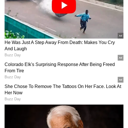
నిజానికి ఈ గోధుమ పొట్టులో ఫైబర్ కంటెంట్ ఉంటుది. కానీ
దీనిలో నాణ్యత లేని పొట్టునే కలుపుతారు. దీనివల్ల చపాతీల
రుచి తగ్గుతుంది. అలాగే జీర్ణవ్యవస్థకు సంబంధించిన
సమస్యలు కూడా వస్తాయి. అందుకే గోధుమ పిండి కల్తీ
జరిగిందా? లేదా?అనేది ఎలా తెలుసుకోవాలో ఇప్పుడు
చూద్దాం పదండి.
గూగుల్‌లో ఆసక్తికరమైన సమాచారం కోసం ఏసియానెట్ తెలుగు
ను మీ ఫ్రిఫర్డ్ సోర్స్ గా ఎంచుకోండి