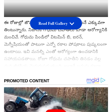
ఈ రోజుల్లో జొన్న రొట్టె కంటే గోధుమ చపాతీలనే ఎక్కువగా
Read Full Gallery
తింటున్నారు. నిజానికి గోధుమ చపాతీలు కూడా ఆరోగ్యానికి
మంచివే. గోధుమ పిండిలో విటమిన్ బి, ఐరన్,
మెగ్నీషియంతో పాటుగా ఎన్నో రకాల పోషకాలు పుష్కలంగా
ఉంటాయి. ఇవి మనల్ని ఎంతో ఆరోగ్యంగా ఉంచడానికి
సహాయపడతాయి. రోజూ గోధుమ చపాతీని తినడం వల్ల
మన జీర్ణక్రియ మెరుగుపడుతుంది. అలాగే బరువు కూడా
తగ్గుతారు.
అయితే గోధుమ పిండి కూడా కల్తీ అవుతుందన్న ముచ్చట
మీకు తెలుసా? అవును చాలా మంది గోధుమ పిండిలో
పొట్టును కలుపుతారు. దీనివల్ల పిండి నాణ్యత తగ్గుతుంది.
అలాగే ఈ పిండిలో పోషకాలు కూడా తక్కువగా ఉంటాయి.