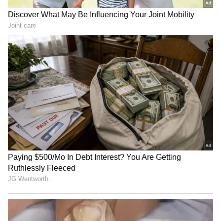
మీకు తెలుసా? స్వచ్ఛమైన గోధుమ పిండి కంటే పొట్టే చాలా
తక్కువ ధర ఉంటుంది. అందుకే వ్యాపారులు గోధుమ
పిండిలో దీనిని కలుపుతారు. ఈ పొట్టు వల్ల పిండి బరువు
పెరుగుతుంది. అలాగే వారి ఖర్చు కూడా తగ్గుతుంది. అయితే
కల్తీ పిండి కూడా స్వచ్ఛమైన పిండి లాగే కనిపిస్తుంది.
అందుకే దీనిని గుర్తించడం చాలా కష్టం. కానీ ఈ పద్దతిలో
సరఫరాదారులు తక్కువ ఖర్చుతో ఎక్కువ లాభం
పొందుతారు.