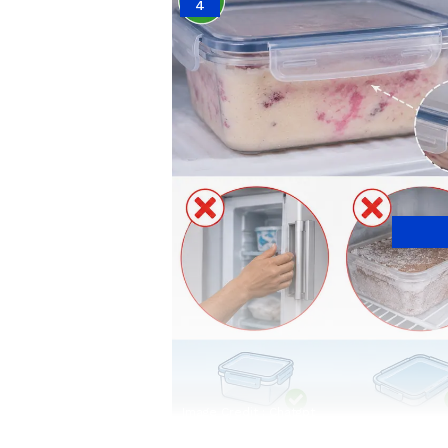
4
Image Credit :
Chatgpt
ఐస్ క్రీమ్ బాక్స్ ఓపెన్ చేయకప