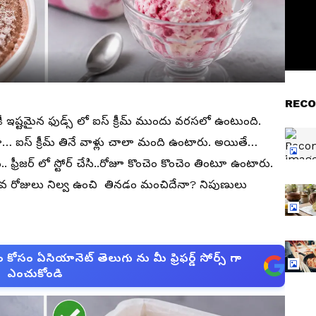
RECO
కరికీ ఇష్టమైన ఫుడ్స్ లో ఐస్ క్రీమ్ ముందు వరసలో ఉంటుంది.
ఐస్ క్రీమ్ తినే వాళ్లు చాలా మంది ఉంటారు. అయితే…
ేసి.. ఫ్రీజర్ లో స్టోర్ చేసి..రోజూ కొంచెం కొంచెం తింటూ ఉంటారు.
ఎక్కువ రోజులు నిల్వ ఉంచి తినడం మంచిదేనా? నిపుణులు
సం ఏసియానెట్ తెలుగు ను మీ ఫ్రిఫర్డ్ సోర్స్ గా
ఎంచుకోండి