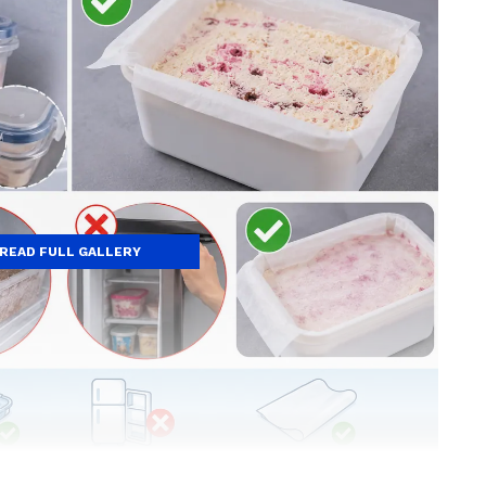
READ FULL GALLERY
ోతే....