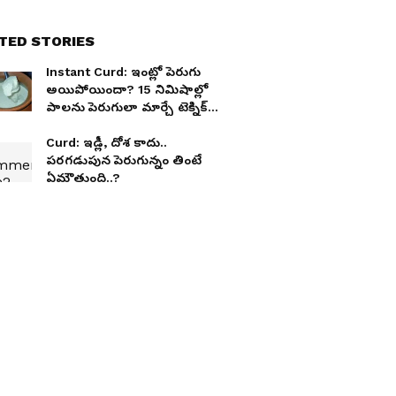
TED STORIES
Instant Curd: ఇంట్లో పెరుగు
అయిపోయిందా? 15 నిమిషాల్లో
పాలను పెరుగులా మార్చే టెక్నిక్
ఇది
Curd: ఇడ్లీ, దోశ కాదు..
పరగడుపున పెరుగున్నం తింటే
ఏమౌతుంది..?