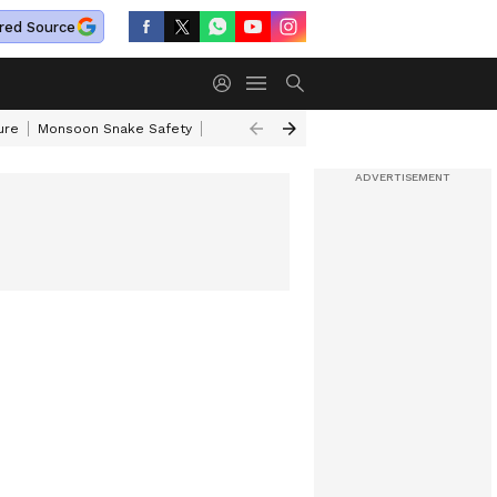
red Source
ure
Monsoon Snake Safety
Akkineni Nageswara Rao
IRCTC Tour Pac