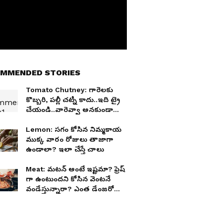
MMENDED STORIES
Tomato Chutney: గారెలకు
కొబ్బరి, పల్లీ చట్నీ కాదు..ఇది ట్రై
చేయండి..వారెవ్వా అనకుండా
ఉండరు
Lemon: సగం కోసిన నిమ్మకాయ
ముక్క వారం రోజులు తాజాగా
ఉండాలా? ఇలా చేస్తే చాలు
Meat: మటన్ అంటే ఇష్టమా? ఫ్రెష్
గా ఉంటుందని కోసిన వెంటనే
వండేస్తున్నారా? ఎంత డేంజరో
తెలుసా?