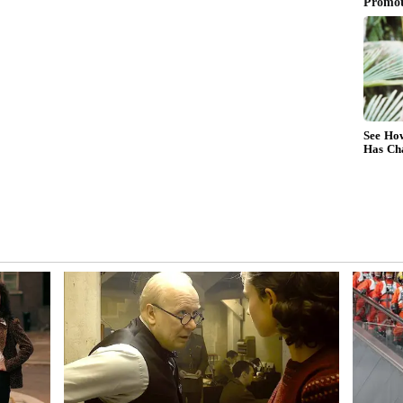
ి?
ోర్ లో పెడుతూ ఉంటారు. కానీ.. ఇది తప్పు. ఇలా స్టోర్
్కడ ఉష్ణోగ్రత మారుతూ ఉంటుంది. అందుకే.. ఐస్ క్రీమ్
కూడా వెనక భాగంలో లోపల పెట్టాలి. అక్కడ టెంపరేచర్ స్థిరంగా
ది.
ముందు ఒక ప్లాస్టిక్ కవర్ లేదా వాక్స్ పేపర్ ను ఐస్ క్రీమ్ పైన
… ఐస్ క్రిస్టల్స్ ఏర్పడవు. ఐస్ క్రీమ్ పాడవ్వకుండా తాజాగా