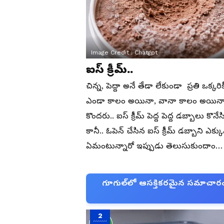
Image Credit :
Chatgpt
ఐస్ క్రీమ్..
చిన్న, పెద్దా అనే తేడా లేకుండా ప్రతి ఒక్
ఎండా కాలం అయినా, వానా కాలం అయినా… 
కొందరు.. ఐస్ క్రీమ్ పెద్ద పెద్ద డబ్బాలు కొన
కానీ.. ఓపెన్ చేసిన ఐస్ క్రీమ్ డబ్బాని 
ఏమంటున్నారో ఇప్పుడు తెలుసుకుందాం…
గూగుల్‌లో ఆసక్తికరమైన సమాచారం కో
2