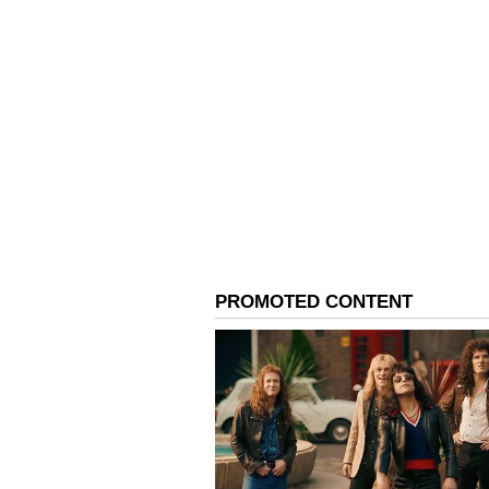
Image Credit :
Chatgpt
ఐస్ క్రీమ్ ఎక్కడ స్టోర్ చేయాల
చాలా మంది ఐస్ క్రీమ్ ని నార్మల్ ఫ్రిజర్ డ
చేయకూడదు. డోర్ పదే పదే తీయడం వల్ల అక
పాడవ్వకుండా ఉండాలంటే.. ఫ్రీజర్ లో అది 
ఉంటుంది. ఐస్ క్రీమ్ పాడవ్వకుండా ఉంటుం
ఓపెన్ చేసిన ఐస్ క్రీమ్ ను ఫ్రీజర్ లో పెట్టే 
పెట్టి… ఆ తర్వాత మూత పెట్టాలి. ఇలా చేస్తే
ఉంటుంది.