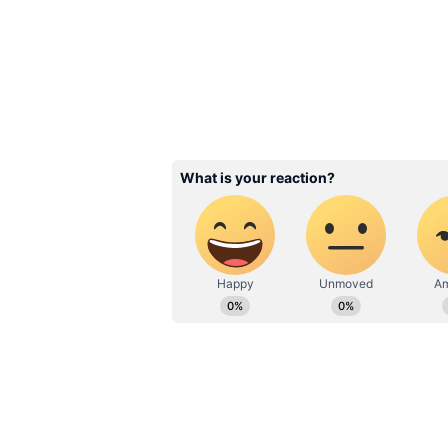
మీరు దుకాణం నుంచి తెచ్చిన ఐస్ క్రీమ్ బా
నుంచి 3 నెలల వరకు తాజాగా, సురక్షితంగా 
మరి బాక్స్ ఓపెన్ చేస్తే…
ఒక్కసారి బాక్స్ ఓపెన్ చేసి ఐస్ క్రీమ్ తిన్
తినేయాలి. అంతకంటే ఎక్కువ రోజులు దానిని 
అంతేకాదు.. ఐస్ క్రీమ్ రుచి కూడా తగ్గి
ఉండదు. ఆరోగ్య సమస్యలు కూడా వచ్చే అ
Related Articles
Instant Curd: ఇంట్లో పెర
అయిపోయిందా? 15 నిమిషా
పాలను పెరుగులా మార్చే టెక