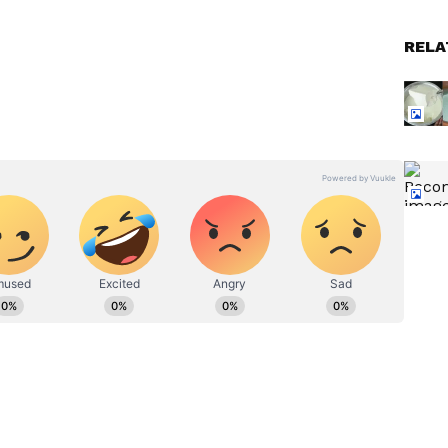
క్సులు తెరవకుండా… ఇంట్లో ఫ్రీజర్ లో పెడితే… అది దాదాపు 2
RELA
ఉంటుంది. దీనినే షెల్ప్ లైఫ్ అంటారు.
న తర్వాత, మిగిలిన దానిని గరిష్టంగా.. 1 నెల నుంచి 2 నెలల్లోపు
నిల్వ ఉంచితే… దానిపై ఐస్ క్రిస్టల్స్ ఏర్పడుతాయి.
పోతుంది. ఇలా మారిన దానిని తినడం వల్ల ఎలాంటి ప్రయోజనం
వకాశం ఉంది.
ుగు
Curd: ఇడ్లీ, దోశ కాదు.. పరగడుపున
ల్లో
పెరుగున్నం తింటే ఏమౌతుంది..?
్నిక్ ఇది