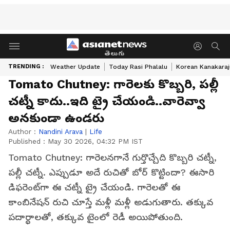
తెలుగు
TRENDING :
Weather Update
Today Rasi Phalalu
Korean Kanakaraj
Tomato Chutney: గారెలకు కొబ్బరి, పల్లీ
చట్నీ కాదు..ఇది ట్రై చేయండి..వారెవ్వా
అనకుండా ఉండరు
Author :
Nandini Arava
|
Life
Published :
May 30 2026, 04:32 PM IST
Tomato Chutney: గారెలనగానే గుర్తొచ్చేది కొబ్బరి చట్నీ,
పల్లీ చట్నీ. ఎప్పుడూ అదే రుచితో బోర్ కొట్టిందా? ఈసారి
డిఫరెంట్‌గా ఈ చట్నీ ట్రై చేయండి. గారెలతో ఈ
కాంబినేషన్ రుచి చూస్తే మళ్లీ మళ్లీ అడుగుతారు. తక్కువ
పదార్థాలతో, తక్కువ టైంలో రెడీ అయిపోతుంది.