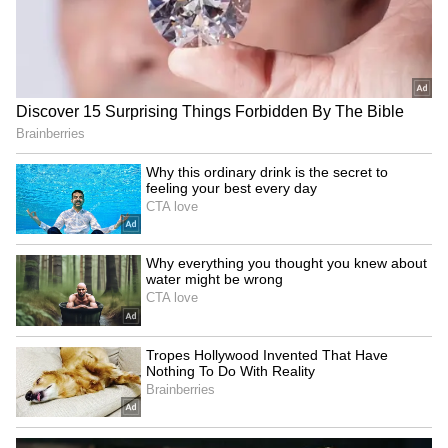
ఉంటే మంచిది? చాలా మంది చేసే పొరపాటు ఇదే!
3
4
Image Credit :
Chatgpt
రెసిపీ చూద్దాం.
పాన్‌లో నూనె వేసి ఎండుమిర్చి, వెల్లుల్లి, ఉల్లిపాయ ముక్కలు
వేసి బంగారు రంగు వచ్చే వరకు వేయించాలి. తర్వాత
టమాటా ముక్కలు, చింతపండు వేసి మెత్తగా అయ్యే వరకు
ఉడికించాలి.
చల్లారిన తర్వాత ఉప్పు వేసి మిక్సీలో మెత్తగా గ్రైండ్