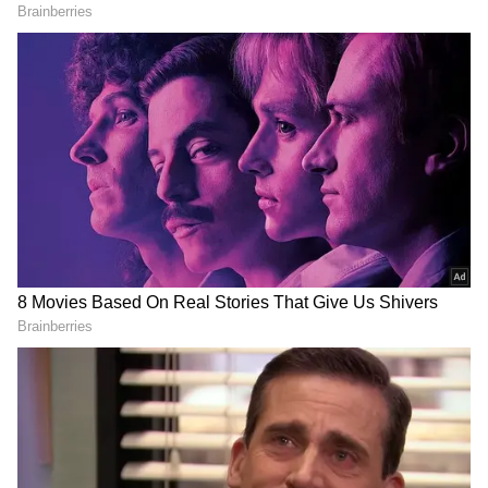
4
Image Credit :
Chatgpt
కావలసిన పదార్థాలు
టమాటాలు – 3
ఉల్లిపాయలు – 2
ఎండుమిర్చి – 6
వెల్లుల్లి రెబ్బలు – 5
చింతపండు – చిన్న ముక్క