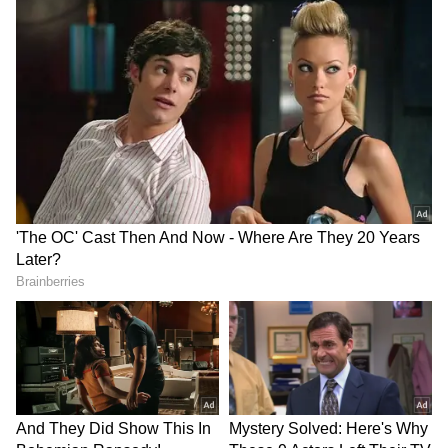
చేయాలి. మరో పాన్‌లో కొద్దిగా నూనె వేసి ఆవాలు, జీలకర్ర,
ఎండుమిర్చి, కరివేపాకుతో తాలింపు చేసి చట్నీలో కలపాలి.
అంతే టమాట చట్నీ రెడీ.