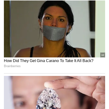
Related Articles
Ice Apple: తాటి ముంజల్లో ఇన్ని పోషకాలా? తెలిస్తే
బుట్టలు బుట్టలు కొంటారు
Ice Cream Storage: ఇస్ క్రీం ఫ్రిడ్జ్ లో ఎన్ని రోజులు