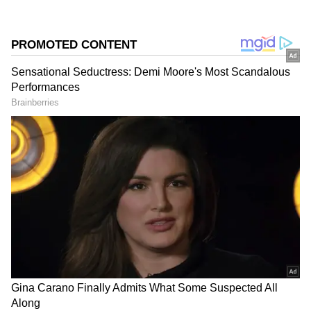
గూగుల్‌లో ఆసక్తికరమైన సమాచారం కోసం ఏసియానెట్ తెలుగు
ను మీ ఫ్రిఫర్డ్ సోర్స్ గా ఎంచుకోండి
2