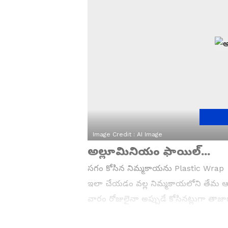
Image Credit :
AI Image
అల్లూమినియం ఫాయిల్...
సగం కోసిన నిమ్మకాయను Plastic Wrap ల
ఇలా చేయడం వల్ల నిమ్మకాయలోని తేమ ఆవిరై
వారం రోజులైనా అప్పుడే కోసినట్లుగా తాజ