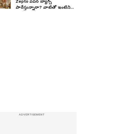
Zepto పేపర్ బ్యాగ్స్
పారేస్తున్నారా? వాటితో ఇంటిని
అందంగా మార్చేయచ్చు