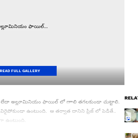
READ FULL GALLERY
RELA
ేదా అల్లూమినియం ఫాయిల్ లో గాాలి తగలకుండా చుట్టాలి.
పోకుండా ఉంటుంది. ఆ తర్వాత దానిని ఫ్రిజ్ లో పెడితే..
ాగా ఉంటుంది.