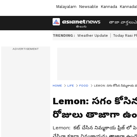
Malayalam
Newsable
Kannada
Kannada
తాజా వార్తలు
ఎ
TRENDING :
Weather Update
Today Rasi P
HOME
LIFE
FOOD
LEMON: సగం కోసిన నిమ్మకాయ ముక
Lemon: సగం కోసిన
రోజులు తాజాగా ఉండ
Lemon: కట్ చేసిన నిమ్మకాయ ఫ్రిజ్ లో పె
చేసినా కూడా నిమ్మకాయను తాజాగా ఉంచ