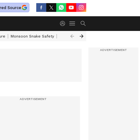
red Source
ure
Monsoon Snake Safety
Akkineni Nageswara Rao
IRCTC Tour Pac