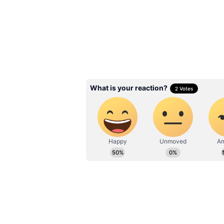
Related Articles
Instant Curd: ఇంట్లో పెర
అయిపోయిందా? 15 నిమిషా
పాలను పెరుగులా మార్చే టెక
3
5