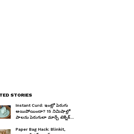
TED STORIES
Instant Curd: ఇంట్లో పెరుగు
అయిపోయిందా? 15 నిమిషాల్లో
పాలను పెరుగులా మార్చే టెక్నిక్
ఇది
Paper Bag Hack: Blinkit,