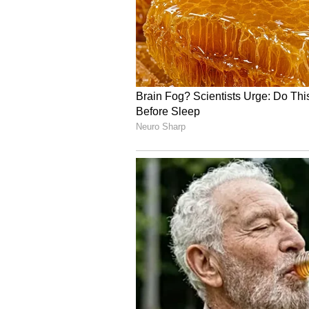
Image Credit :
AI Image
వంట నూనె లేదా వెనిగర్‌తో...
నిమ్మకాయ కోసిన భాగానికి ఒకటి లేదా రెం
లేదా వైట్ వెనిగర్ రాయండి. ఇది నిమ్మకాయ
తర్వాత దాన్ని ఒక ఎయిర్ టైట్ డబ్బాలో పెట
5
5