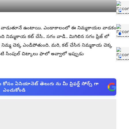
ు వాడుతూనే ఉంటాయి. ఎండాకాలంలో ఈ నిమ్మకాయల వాడకం
 నిమ్మకాయ కట్ చేసి.. సగం వాడి.. మిగిలిన సగం ఫ్రిజ్ లో
కూడా నిమ్మ చెక్క ఎండిపోతుంది. మరి, కట్ చేసిన నిమ్మకాయ చెక్క
 సింపుల్ చిట్కాలు ఫాలో అవ్వాలో ఇప్పుడు
సం ఏసియానెట్ తెలుగు ను మీ ఫ్రిఫర్డ్ సోర్స్ గా
ఎంచుకోండి