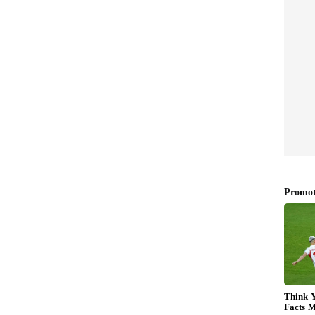
లో లేదా గాజు పాత్రలో కొద్దిగా నీళ్లు తీసుకోవాలి. కోసిన
్లా పెట్టాలి. ఆ తర్వాత గిన్నెను ఫ్రిజ్ లో ఉంచాలి. ఇలా
 నిమ్మ చెక్క తాజాగా ఉంటుంది. అయితే.. నీటిని మాత్రం