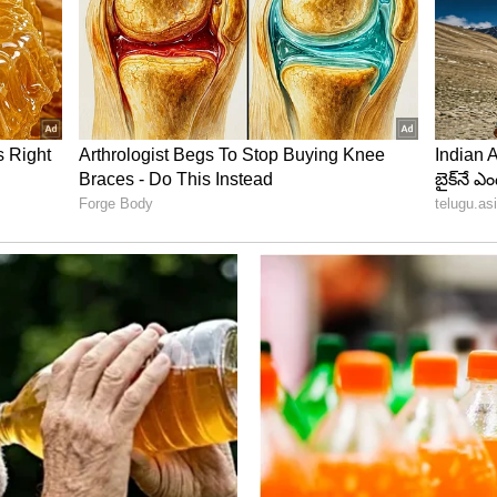
డు చుక్కల వంట నూనె (ఆలివ్ ఆయిల్ లేదా రిఫైన్డ్ ఆయిల్)
పై ఒక రక్షణ పొరలా పనిచేసి గాలి తగలకుండా నిరోధిస్తుంది. ఆ
్టి ఫ్రిజ్‌లో ఉంచితే ఎక్కువ కాలం పాడవకుండా ఉంటుంది.