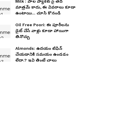
Milk : పాల ప్యాకెట్ పై తేదీ
మాత్రమే కాదు, ఈ వివరాలు కూడా
ఉంటాయి... చూసి కొనండి
Oil Free Poori: ఈ పూరీలను
డైట్ చేసే వాళ్లు కూడా హాయిగా
తినొచ్చు
Almonds: ఉద‌యం టిఫిన్
చేయ‌డానికి స‌మ‌యం ఉండ‌డం
లేదా.? ఇవి తింటే చాలు