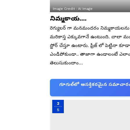
Image Credit :
AI Image
నిమ్మకాయ....
రెగ్యులర్ గా మనమందరం నిమ్మకాయలన
మరికాస్త ఎక్కువగానే ఉంటుంది. చాలా మంది
స్టోర్ చేస్తూ ఉంటారు. ఫ్రిజ్ లో పెట్టినా 
ఎండిపోకుండా.. తాజాగా ఉండాలంటే ఎలాంటి
తెలుసుకుందాం…
గూగుల్‌లో ఆసక్తికరమైన సమాచారం కో
2
5