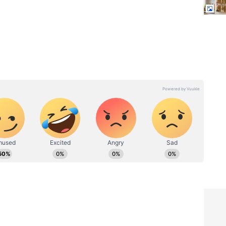
ుగు
Paper Bag Hack: Blinkit,
ల్లో
Zepto పేపర్ బ్యాగ్స్ పారేస్తున్నారా?
్నిక్ ఇది
వాటితో ఇంటిని అందంగా
మార్చేయచ్చు