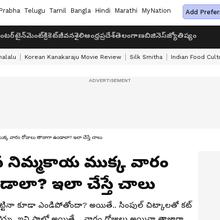
Prabha
Telugu
Tamil
Bangla
Hindi
Marathi
MyNation
Add Prefer
ంటర్‌టైన్‌మెంట్
క్రికెట్
జీవనశైలి
ఆంధ్రప్రదేశ్
తెలంగాణ
బిజినెస్
జ్యోతిష్యం
halalu
Korean Kanakaraju Movie Review
Silk Smitha
Indian Food Cult
్క వారం రోజులు తాజాగా ఉండాలా? ఇలా చేస్తే చాలు
 నిమ్మకాయ ముక్క వారం
ాలా? ఇలా చేస్తే చాలు
ట్టినా కూడా ఎండిపోతోందా? అయితే.. సింపుల్ చిట్కాలతో కట్
ొచ్చు. ఇవి ఫాలో అయితే… వారం రోజులు అయినా తాజాగా