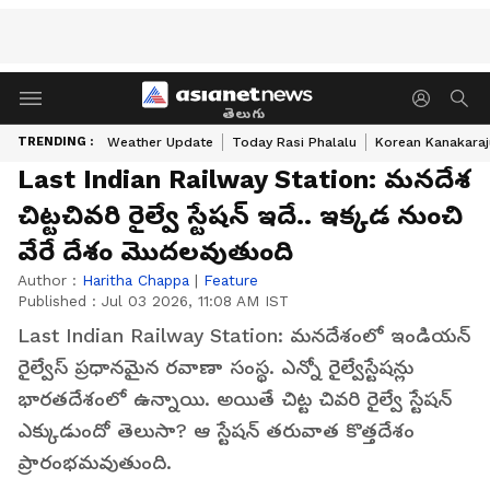
తెలుగు
TRENDING :
Weather Update
Today Rasi Phalalu
Korean Kanakaraj
Last Indian Railway Station: మనదేశ
చిట్టచివరి రైల్వే స్టేషన్ ఇదే.. ఇక్కడ నుంచి
వేరే దేశం మొదలవుతుంది
Author :
Haritha Chappa
|
Feature
Published :
Jul 03 2026, 11:08 AM IST
Last Indian Railway Station: మనదేశంలో ఇండియన్
రైల్వేస్ ప్రధానమైన రవాణా సంస్థ. ఎన్నో రైల్వేస్టేషన్లు
భారతదేశంలో ఉన్నాయి. అయితే చిట్ట చివరి రైల్వే స్టేషన్
ఎక్కుడుందో తెలుసా? ఆ స్టేషన్ తరువాత కొత్తదేశం
ప్రారంభమవుతుంది.