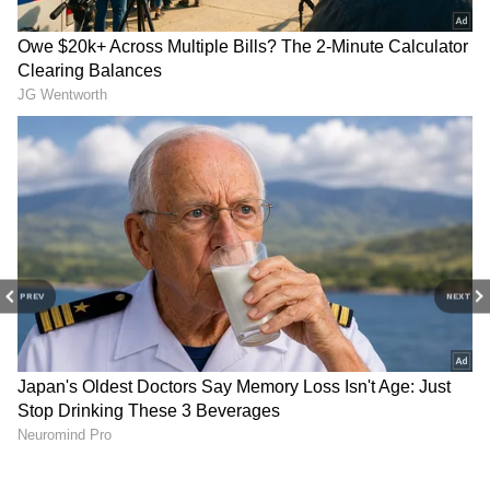
Related Articles
First Petrol Bunk: మన దేశంలో మొట్టమొదటి
పెట్రోల్ బంక్ ఇదే.. అప్పట్లో పెట్రోల్‌ను వాహనాల్లో ఎలా
నింపేవారో తెలుసా?
Munagaku Business: మునగాకులతో చేసే బిజినెస్..
నష్టమే రాదు, మూడెకరాల భూమి ఉంటే చాలు
3
PREV
NEXT
3
Image Credit :
Getty