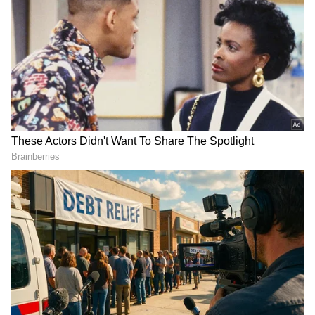
Image Credit :
Getty
ప్రయాణికులు లేని స్టేషన్
ఈ స్టేషన్ చూడటానికి చాలా విచిత్రంగా ఉంటుంది.
దేశవ్యాప్తంగా రైల్వే స్టేషన్లు ప్రయాణికులతో
కిటకిటలాడుతుంటే, సింహాబాద్ స్టేషన్ మాత్రం ఎంతో
నిశ్శబ్దంగా కనిపిస్తుంది. ప్రయాణికులు ఒక్కరూ కూడా
కనిపించరు. దేశ విభజన తర్వాత ఇక్కడ నుంచి
ప్రయాణీకుల రైలు సేవలు పూర్తిగా నిలిపివేశారు. ఇక్కడ ఏ
ప్యాసింజర్ రైలు ఆగదు. ఒకప్పుడు సందడిగా ఉండే ఈ
స్టేషన్ ప్లాట్‌ఫారమ్‌లు ఇప్పుడు వెలవెలబోతూ కనిపిస్తాయి.