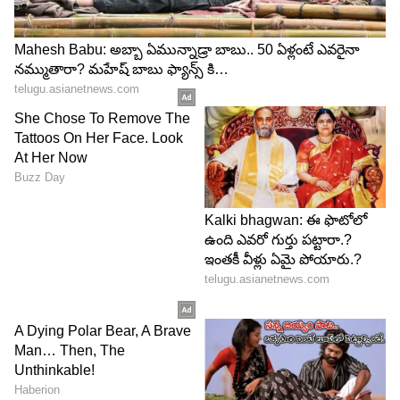
DOWNLOAD APP
RECOMMENDED STORIES
Long Life Secrets: ప్రపంచంలో
IRCTC Tourism : ఒక్కసారైనా
ఆ 5 చోట్ల మనుషులు వందేళ్లు
ఈ రైళ్లలో జర్నీ చేయాల్సిందే..
ఎలా బతుకుతున్నారు? సైంటిస్టుల
ఐఆర్‌సీటీసీ క్రేజీ టూర్ ప్యాకేజీల
షాకింగ్ రిపోర్ట్
లిస్ట్ ఇదిగో !