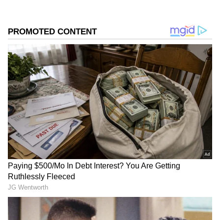
గూగుల్‌లో ఆసక్తికరమైన సమాచారం కోసం ఏసియానెట్ తెలుగు
ను మీ ఫ్రిఫర్డ్ సోర్స్ గా ఎంచుకోండి
2
3