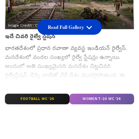
Image Credit :
Chat Gpt
Read Full Gallery
ఇదే చివరి రైల్వే స్టేషన్
భారతదేశంలో ప్రధాన రవాణా వ్యవస్థ ఇండియన్ రైల్వేస్.
మనదేశంలో వందల సంఖ్యలో రైల్వే స్టేషన్లు ఉన్నాయి.
అందులో అతి ముఖ్యమైనది మనదేశం చిట్టచివరి
రైల్వేస్టేషన్. దీన్ని దాటితో వేరే దేశం మొదలైపోతుంది. ఈ
రైల్వే స్టేషన్ దాటితే మన దేశ సరిహద్దు దాటి మరో దేశంలోకి
అడుగుపెట్టినట్టే. అది పశ్చిమ బెంగాల్‌లోని మాల్దా జిల్లాలో
FOOTBALL WC '26
WOMEN T-20 WC '26
ఉన్న 'సింహాబాద్' రైల్వే స్టేషన్. ఇది భారతీయ రైల్వే
నెట్‌వర్క్‌లో చివరి స్టేషన్. ఇక్కడ రైలు పట్టాలు ముగిసిన
కొన్ని అడుగుల దూరంలోనే మన పొరుగు దేశమైన
బంగ్లాదేశ్ సరిహద్దు మొదలవుతుంది.