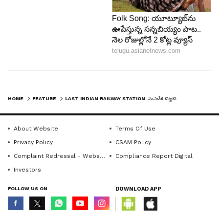
First Petrol Bunk: మన
Psychology: సైకాలజీ ప్రకారం
దేశంలో మొట్టమొదటి పెట్రోల్ బంక్
మనిషి నిజ స్వరూపం బయటపడే
HOME
FEATURE
LAST INDIAN RAILWAY STATION: మనదేశ చిట్టచివరి రైల్వే స్టేషన్ ఇదే.. ఇక్కడ నుంచి వేరే దేశం మొదలవుతుంది
ఇదే.. అప్పట్లో పెట్రోల్‌ను
5 సందర్భాలు ఇవే..!
వాహనాల్లో ఎలా నింపేవారో
తెలుసా?
LATEST VIDEOS
About Website
Terms Of Use
Privacy Policy
CSAM Policy
చీరను నేసిన సీఎం చంద్రబాబు | CM
Complaint Redressal - Website
Compliance Report Digital
Chandrababu Chirala tour | Asianet
Investors
Telugu
FOLLOW US ON
DOWNLOAD APP
బంగాళాఖాతంలో అల్పపీడనం...ఇక ఏపీలో