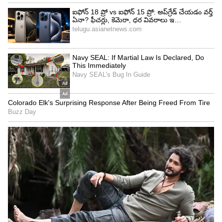
HC
హరిత ఏసియా నెట్‌లో చీఫ్ సబ్ ఎడిటర్ గా పనిచేస్తున్నారు.
జర్నలిజంలో పీజీ పూర్తి చేశారు. ఈనాడు, సమయం, ఆంధ్రజ్యోతి,
ఏబీపీ నెట్ వర్క్, హిందూస్థాన్ టైమ్స్ లో పనిచేశారు. ప్రింట్,
డిజిటర్ మీడియాలో 18 ఏళ్ల అనుభవం ఉంది. ఏసియా నెట్ లైఫ్
భారత దేశం
స్టైల్, బిజినెస్, ఓటీటీ మూవీ కంటెంట్, ఆస్ట్రాలజీ కంటెంట్ రాస్తారు.
Follow Us