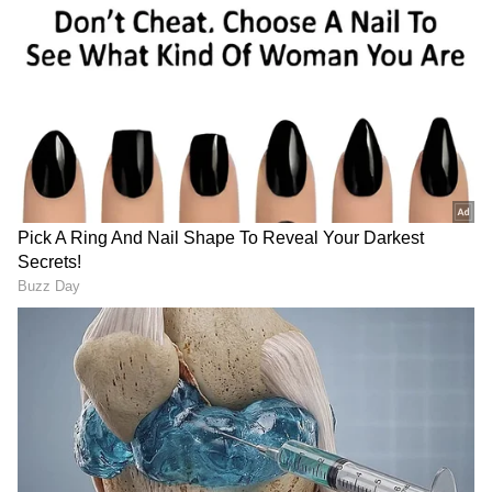
ఈ స్టేషన్ ప్రత్యేకత ఏమిటి?
సింహాబాద్ రైల్వే స్టేషన్ ప్రత్యేకత ఏంటంటే ఇప్పటికీ ఇక్కడ
బ్రిటిష్ కాలం నాటి పాత గేర్లు, బారియర్లు వంటి పరికరాలు
ఉంటాయి. రైల్వే ఉద్యోగులు ఇక్కడ పనిచేస్తున్నప్పటికీ
సాధారణ ప్రయాణికుల కోసం టికెట్ కౌంటర్లు ఎప్పుడో
మూసేశారు. అయినప్పటికీ భౌగోళికంగా, రాజకీయంగా ఈ
స్టేషన్ మాత్రం ఎంతో ముఖ్యమైనది.