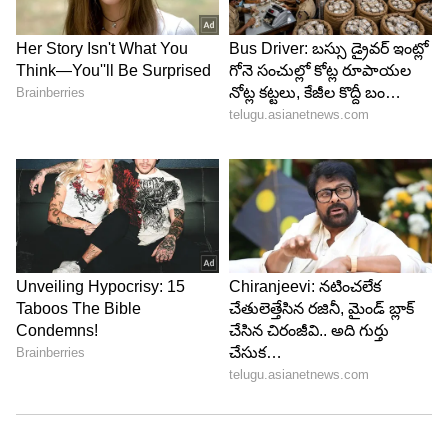
ABOUT THE AUTHOR
Haritha Chappa
HC
హరిత ఏసియా నెట్‌లో చీఫ్ సబ్ ఎడిటర్ గా పనిచేస్తున్నారు.
జర్నలిజంలో పీజీ పూర్తి చేశారు. ఈనాడు, సమయం, ఆంధ్రజ్యోతి,
ఏబీపీ నెట్ వర్క్, హిందూస్థాన్ టైమ్స్ లో పనిచేశారు. ప్రింట్,
డిజిటర్ మీడియాలో 18 ఏళ్ల అనుభవం ఉంది. ఏసియా నెట్ లైఫ్
ఆహారం
స్టైల్, బిజినెస్, ఓటీటీ మూవీ కంటెంట్, ఆస్ట్రాలజీ కంటెంట్ రాస్తారు.
జీవనశైలి
ఏషియానెట్ న్యూస్
Follow Us