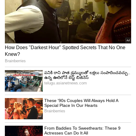
రసాన్ని జోడించడం వల్ల నిమ్మపచ్చడికి మరింత రుచి
వస్తుంది. ఇప్పుడు స్టవ్ మీద కళాయి పెట్టి అందులో సోంపు,
జీలకర్ర, వాము, నల్ల మిరియాలు చిన్న మంట మీద రెండు
నిమిషాలు వేయించాలి. మరోవైపు ఆవాలు, సోంపు, పసుపు,
ఇంగువ, సాధారణ ఉప్పు, నల్ల ఉప్పు వేసి మెత్తగా
దంచుకోవాలి. ఒక గిన్నెలో ఈ దంచిన పొడిని వేసుకోవాలి.
అలాగే వేయించుకున్న సోంపు మిశ్రమాన్ని కూడా ఇందులోనే
వేసి కలుపుకోవాలి. ఇప్పుడు ఒక గాజు పాత్రలో ఈ మసాలా
మిశ్రమాన్ని వేయాలి. ఇందులోనే నిమ్మరసం వేసి బాగా
కలుపుకోవాలి. ఇక నిమ్మకాయ ముక్కలు కూడా ఇందులోనే
వేయాలి. నిమ్మకాయ ముక్కలు మునిగేంత వరకు నిమ్మరసం
ఉండేలా చూసుకోవాలి. దీని పైన మూత పెట్టి నిల్వ
చేసుకోవాలి. రెండు రోజులకు టేస్టీ నిమ్మకాయ పచ్చడి సిద్ధం
అయిపోతుంది. ఇందులో నూనె లేదు కాబట్టి ఆరోగ్యానికి
కూడా చాలా మంచిది.