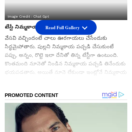
Image Credit :
Chat Gpt
టేస్టీ నిమ్మకాయ పికెల్
Read Full Gallery
వేసవి వచ్చిందంటే చాలు ఊరగాయలు చేసేందుకు
సిద్ధమైపోతారు. పుల్లని నిమ్మకాయ పచ్చడి చేసుకుంటే
పప్పు, అన్నం, రొట్టె ఇలా దేనితో తిన్న టేస్టీగా ఉంటుంది.
కొంతమంది నూనెతో నిండిన నిమ్మకాయ పచ్చడి తినేందుకు
భయపడతారు. అయితే నూనె లేకుండా ఇంట్లోనే నిమ్మకాయ
పచ్చడిని కమ్మగా చేసుకోవచ్చు. ఈ ఊరగాయలో కొవ్వు
ఏమాత్రం ఉండదు. నూనెలేని నిమ్మకాయ పచ్చడి నెలలు
తరబడి నిలవ కూడా ఉంటుంది. దీన్ని ఎలా చేయాలో
తెలుసుకోండి.
గూగుల్‌లో ఆసక్తికరమైన సమాచారం కోసం ఏసియానెట్ తెలుగు
ను మీ ఫ్రిఫర్డ్ సోర్స్ గా ఎంచుకోండి