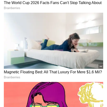
Image Credit :
Getty
నిమ్మకాయ పచ్చడికి కావలసిన పదార్థాలు
పెద్ద నిమ్మకాయలు 20 వరకు తీసి పక్కన పెట్టుకోవాలి.
అలాగే రెండు స్పూన్ల ఆవాలు, ఒక టీ స్పూన్ సోంపు, ఒక
స్పూను పసుపు పొడి, పావు స్పూను ఇంగువ, రుచికి
సరిపడా ఉప్పు, ఒక స్పూను నల్ల ఉప్పు, ఒక స్పూను
జీలకర్ర, ఒక స్పూను వాము, ఒక స్పూను నల్ల మిరియాలు
సిద్ధం చేసుకోవాలి.