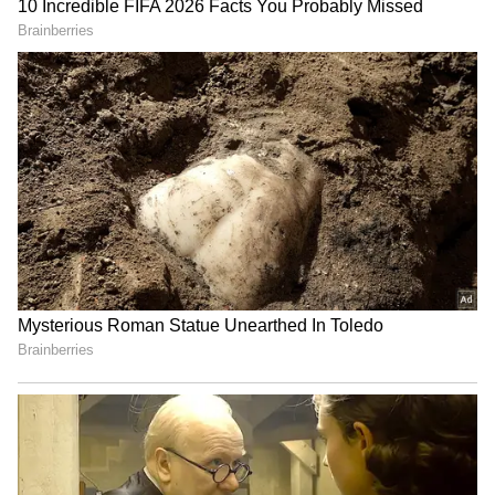
Gas Burner: గ్యాస్ త్వరగా అయిపోతోందా? అయితే
బర్నర్‌ను వెంటనే ఇలా క్లీన్ చేయండి
3
3
Image Credit :
Chefs Mandala
నిమ్మకాయ పచ్చడి ఇలా చేయండి
ఆరు నిమ్మకాయలను శుభ్రంగా కడిగి తడి లేకుండా
తుడిచేయాలి. ఆ తర్వాత వాటిని నాలుగు ముక్కలుగా
కోసుకోవాలి. అలాగే మిగతా నిమ్మకాయల నుంచి రసాన్ని
తీసి పక్కన పెట్టుకోవాలి. ఇలా ప్రత్యేకంగా నిమ్మకాయ