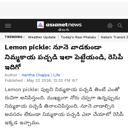
తెలుగు
TRENDING :
Weather Update
Today's Rasi Phalalu
Saturn Transit 
Lemon pickle: నూనె వాడకుండా
నిమ్మకాయ పచ్చడి ఇలా పెట్టేయండి, రెసిపీ
ఇదిగో
Author :
Haritha Chappa
|
Life
Published :
May 22 2026, 12:32 PM IST
Lemon pickle: పుల్లని నిమ్మకాయ పచ్చడి తింటే ఎంతో
రుచిగా అనిపిస్తుంది. ముఖ్యంగా నోరు చప్పగా ఉన్నప్పుడు
నిమ్మకాయ పచ్చడి తినాలనిపిస్తుంది. నూనె వాడాల్సిన
అవసరం లేకుండా నిమ్మకాయ పచ్చడి ఎలా చేయాలో రెసిపీ
ఇక్కడ ఇచ్చాము.