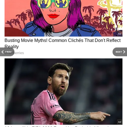
PREV
NEXT
Related Articles
June Horoscope: జూన్‌లో ఈ 3 రాశులపైన
సూర్యుడి కనకవర్షం, వీరి జీవితంలో కొత్త మలుపులు