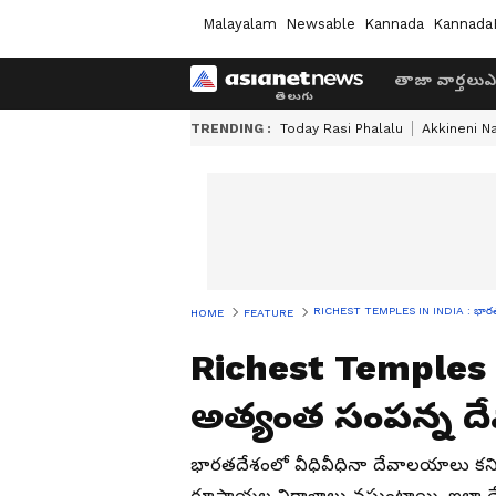
Malayalam
Newsable
Kannada
Kannada
తాజా వార్తలు
ఎ
TRENDING :
Today Rasi Phalalu
Akkineni N
RICHEST TEMPLES IN INDIA : భారతద
HOME
FEATURE
Richest Temples 
అత్యంత సంపన్న ద
భారతదేశంలో వీధివీధినా దేవాలయాలు కనిపిస
రూపాయల విరాళాలు వస్తుంటాయి. ఇలా ద