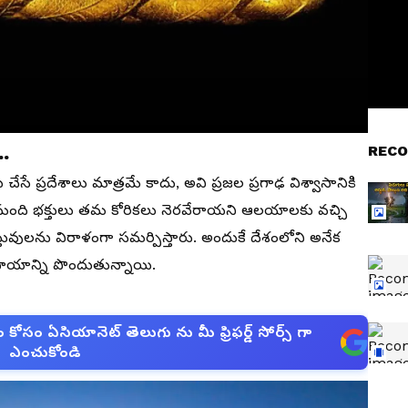
..
RECO
ప్రదేశాలు మాత్రమే కాదు, అవి ప్రజల ప్రగాఢ విశ్వాసానికి
ది మంది భక్తులు తమ కోరికలు నెరవేరాయని ఆలయాలకు వచ్చి
తువులను విరాళంగా సమర్పిస్తారు. అందుకే దేశంలోని అనేక
ాయాన్ని పొందుతున్నాయి.
సం ఏసియానెట్ తెలుగు ను మీ ఫ్రిఫర్డ్ సోర్స్ గా
ఎంచుకోండి