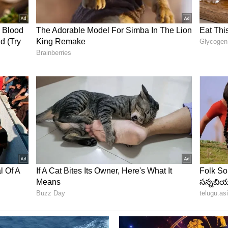
ం, మహారాష్ట్ర
మహారాష్ట్రలోని షిర్డీ కూడా ఉంది. ఇక్కడ సాయిబాబా ఆలయం
మూలల నుండి నిత్యం వేలాదిమంంది భక్తులు వస్తూనే ఉంటారు.
.350 కోట్ల విలువైన విరాళాలు అందుతాయి. అంతేకాదు ఇతర
్తుంది.