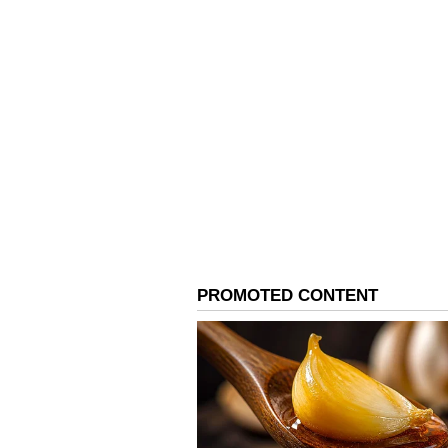
రూపాయలు బ్యాంకు డిపాజిట్లుగా ఉన్నాయి. 
కూడా ఆలయానికి లక్షలాది రూపాయల ఆదా
వెంకటేశ్వర స్వామికి అంకితం చేయబడింది.
4
6