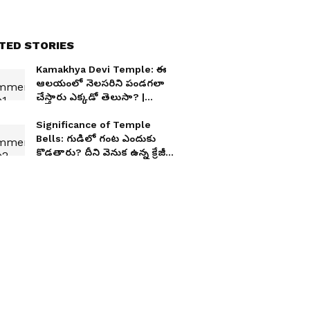
TED STORIES
Kamakhya Devi Temple: ఈ
ఆలయంలో నెలసరిని పండగలా
చేస్తారు ఎక్కడో తెలుసా? |
Asianet News Telugu
Significance of Temple
Bells: గుడిలో గంట ఎందుకు
కొడతారు? దీని వెనుక ఉన్న క్రేజీ
సైన్స్ ఏంటో తెలుసా?