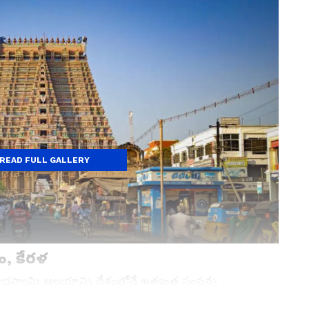
READ FULL GALLERY
, కేరళ
ాభస్వామి ఆలయాన్ని దేశంలోనే అత్యంత సంపన్న
స్ ప్రకారం, ఈ ఆలయంలోని ఆరు గదుల్లో మొత్తం 1 ట్రిలియన్