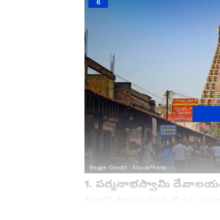
6
Image Credit :
StockPhoto
1. పద్మనాభస్వామి దేవాలయం
కేరళలోని తిరువనంతపురంలో ఉన్న పద్మన
దేవాలయంగా పరిగణిస్తారు. కొన్ని రిపోర్ట్