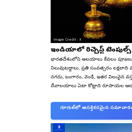
Image Credit :
X
ఇండియాలో రిచ్చెస్ట్ టెంపుల్స్
భారతదేశంలోని ఆలయాలు కేవలం పూజలు చేసే 
నిలువుటద్దాలు. ప్రతి సంవత్సరం లక్షలా
నగదు, బంగారం, వెండి, ఇతర విలువైన వస్
దేవాలయాలు ఏటా కోట్లాది రూపాయల ఆద
గూగుల్‌లో ఆసక్తికరమైన సమాచారం కో
2