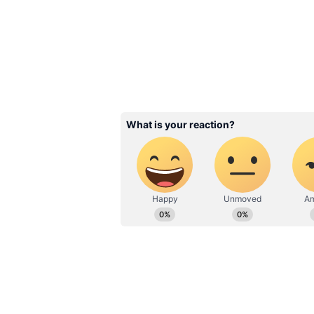
డాలర్లు అంటే లక్ష కోట్లకు పైగా సంపద ఉం
భారీ బంగారు విగ్రహం కొలువై ఉంది.
Related Articles
Kamakhya Devi Templ
ఆలయంలో నెలసరిని పం
చేస్తారు ఎక్కడో తెలుసా? 
News Telugu
3
6