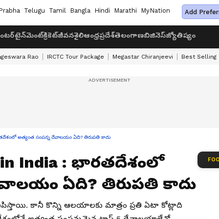
Prabha
Telugu
Tamil
Bangla
Hindi
Marathi
MyNation
Add Prefer
ంటర్‌టైన్‌మెంట్
క్రికెట్
జీవనశైలి
ఆంధ్రప్రదేశ్
తెలంగాణ
బిజినెస్
జ్యోతిష్యం
ageswara Rao
IRCTC Tour Package
Megastar Chiranjeevi
Best Selling
ేశంలో అత్యంత సంపన్న దేవాలయం ఏది? తిరుపతి కాదు
in India : భారతదేశంలో
FOO
ేవాలయం ఏది? తిరుపతి కాదు
్తాయి. కానీ కొన్ని ఆలయాలకు మాత్రం ప్రతి ఏటా కోట్లాది
ేశంలోనే అత్యంత సంపన్నమైన టాప్ 5 దేవాలయాలేవో