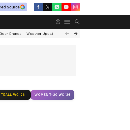
red Source
 Beer Brands
Weather Update
Saturn Transit Zodiac Signs
Actor Pr
TBALL WC '26
WOMEN T-20 WC '26