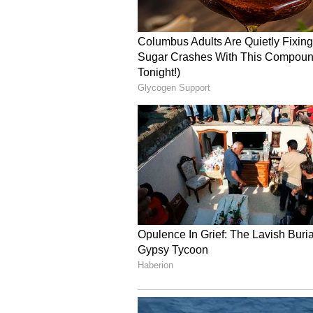
Image Credit :
Facebook
3. షిర్డీ సాయి బాబా దేవస్థాన
దేశంలోనే అత్యంత సంపన్న దేవాలయాల్లో 
ఉంది… దీన్ని సందర్శించేందుకు దేశ నలు
ఈ పవిత్ర దేవాలయానికి ఏటా సుమారు రూ
రూపాల్లో కూడా ఈ ఆలయానికి ఆదాయం వస