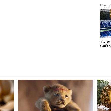
లడ్డూ ప్రసాదం, భక్తులు సమర్పించే వెంట్రుకల అమ్మకం ద్వారా
యం వస్తుంది. ఈ ఆలయం విష్ణువు అవతారంగా భావించే