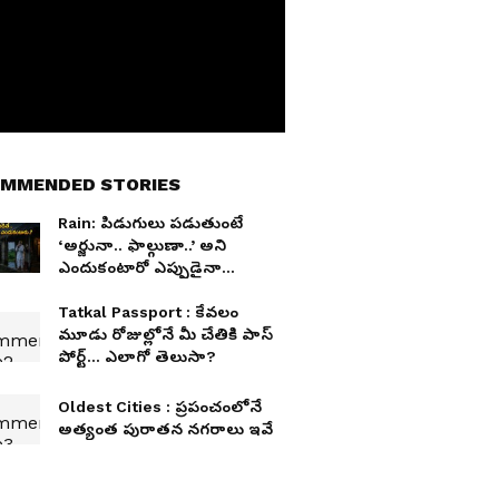
MMENDED STORIES
Rain: పిడుగులు ప‌డుతుంటే
‘అర్జునా.. ఫాల్గుణా..’ అని
ఎందుకంటారో ఎప్పుడైనా
ఆలోచించారా.?
Tatkal Passport : కేవలం
మూడు రోజుల్లోనే మీ చేతికి పాస్
పోర్ట్... ఎలాగో తెలుసా?
Oldest Cities : ప్రపంచంలోనే
అత్యంత పురాతన నగరాలు ఇవే