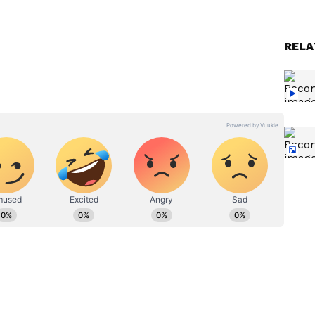
ది. అంతేకాదు గర్భగుడిలో రూ.500 కోట్ల విలువైన మహావిష్ణువు
RELA
e: ఈ
Significance of Temple Bells:
డగలా
గుడిలో గంట ఎందుకు కొడతారు?
| Asianet
దీని వెనుక ఉన్న క్రేజీ సైన్స్ ఏంటో
తెలుసా?