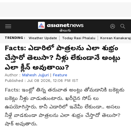
తెలుగు
TRENDING :
Weather Update
Today Rasi Phalalu
Korean Kanakaraj
Facts: ఎడారిలో పాత్రలను ఎలా శుభ్రం
చేస్తారో తెలుసా? నీళ్లు లేకుండానే అంట్లు
ఎలా క్లీన్ అవుతాయి?
Author :
Mahesh Jujjuri
|
Feature
Published :
Jul 08 2026, 12:06 PM IST
Facts: ఇంట్లో తిన్న తరువాత అంట్లు తోమడానికి బకెట్లకు
బకెట్లు నీళ్లు వాడుతుంటారు. ఖరీదైన సోప్ లు
ఉపయోగిస్తారు. కానీ ఎడారిలో ఇవేమీ లేకుండా.. అసలు
నీళ్లే వాడకుండా పాత్రలను ఎలా శుభ్రం చేస్తాదో తెలుసా?
షాక్ అవుతారు.