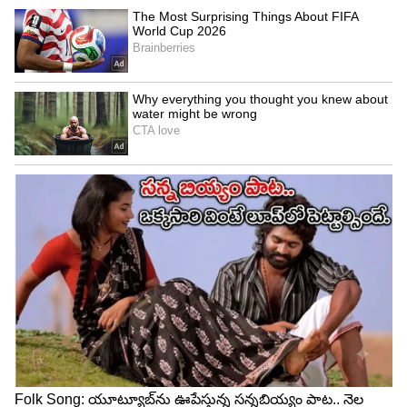
4
5
Image Credit :
Gemini AI
ఎలా శుభ్రం చేస్తారంటే?
వంట చేసిన తర్వాత మిగిలిన కట్టెల బూడిద (Wood
Ash)ను ఇసుకతో కలుపుతారు. బూడిదలో సహజసిద్ధమైన
ఆల్కలీన్ గుణాలు ఉంటాయి. ఇది జిడ్డును వదిలించడమే
కాకుండా, పాత్రలపై ఉండే బ్యాక్టీరియా, క్రిములను
నశింపజేయడానికి ఒక అద్భుతమైన శానిటైజర్‌గా
పనిచేస్తుంది. మొదట పాత్రల్లోని జిడ్డును ఎండిపోయిన