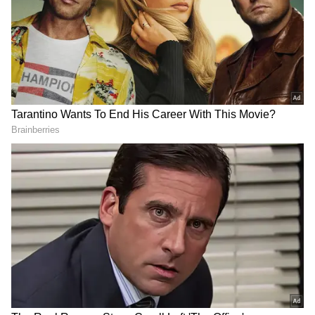
Facts: జపాన్ లో క్యాస్ట్ ఫీలింగ్ ఉంటుందా? లేడి
యూట్యూబర్ చెప్పిన సంచలన విషయాలు...
Facts: అమెరికా రోడ్లపై కరెంటు తీగలు కనిపించవు
ఎందుకో తెలుసా? ఇండియాలో ఇది సాధ్యమేనా?
3
5
Image Credit :
Gemini AI
నీటిని వృథా చేయరు
పాత్రలు కడగడానికి అస్సలు నీటిని వృథా చేయరు.
ఎడారిలో దొరికే శుభ్రమైన, వేడి ఇసుక(Hot Sand)ను