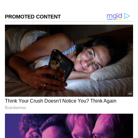
గూగుల్‌లో ఆసక్తికరమైన సమాచారం కోసం ఏసియానెట్ తెలుగు
ను మీ ఫ్రిఫర్డ్ సోర్స్ గా ఎంచుకోండి
2
5