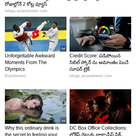
గడ్డితో లేదా చిన్న గుడ్డతో తుడిచేస్తారు. ఆ తర్వాత వేడి
ఇసుక, బూడిద మిశ్రమాన్ని వేసి గిన్నె లోపల, బయట బాగా
రుద్దుతారు. దీనివల్ల పాత్రలకు ఉన్న మసి, నూనె జిడ్డు
పూర్తిగా వదిలిపోతాయి. చివరగా ఒక పొడి గుడ్డతో ఆ
ఇసుకను పూర్తిగా తుడిచేస్తారు. అంతే, పాత్రలు నీళ్లు
లేకుండానే సరికొత్తగా మెరిసిపోతాయి.
5
5
Image Credit :
Gemini AI
పర్యావరణానికి ఎంతో మేలు చేస్తుంది..