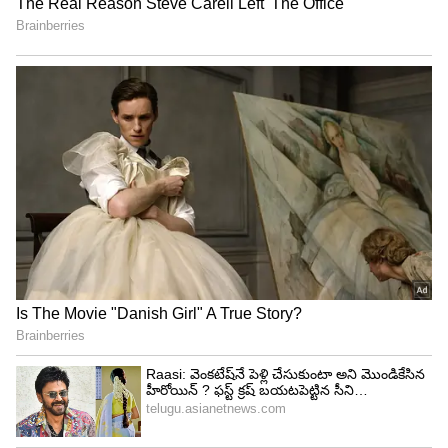
గిన్నెలు తోమడానికి ప్రధానంగా ఉపయోగిస్తారు. పాత్రల్లో
మిగిలిపోయిన జిడ్డు, ఆహార పదార్థాలను ఇసుకతో బాగా
రుద్దుతారు. ఇసుకలో ఉండే గరుకుదనం (Abrasive
nature) వల్ల పాత్రలకు పట్టిన ఎంతటి మొండి జిడ్డు
అయినా వదిలిపోతుంది.