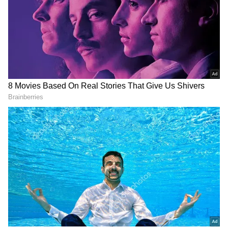
Image Credit :
Gemini Ai
ఇసుకే సబ్బు.. బూడిదే వారి లిక్విడ్!
నీటి కొరత ఎక్కువగా ఉండే ఎడారి ప్రాంతాలలో ప్రజలు
పాత్రలను కడగడానికి ఒక వినూత్నమైన, సాంప్రదాయ
పద్ధతిని ఉపయోగిస్తారు. నీళ్లు లేకుండానే గిన్నెలను అద్దంలా
మెరిపిస్తారు. ఆ ఆసక్తికరమైన విషయాలు ఇప్పుడు
ప్రపంచాన్నే ఆకట్టుకుంటున్నాయి. ఎడారిలో నీటిని కేవలం
తాగడానికి, వంట వండుకోవడానికి మాత్రమే చాలా
పొదుపుగా వాడుకుంటారు.