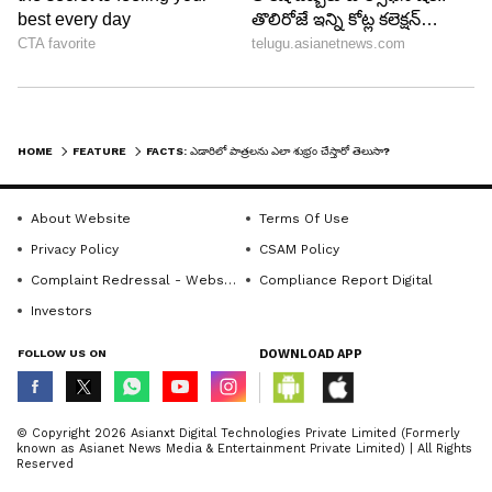
ఈ పద్ధతిని వారు ఎన్నో ఏళ్లుగా ఉపయోగిస్తున్నారు.
ఇండియాలోని రాజస్థాన్ ప్రాంతంలో ఉంటున్న కొన్ని గ్రామాల
వారు...తమ పూర్వికుల కాలం నుంచి ఈ పద్దతిని
ఉపయోగిస్తున్నారు. దీని వల్ల నీరు వేస్ట్ కాకుండా.. ఆదా
అవ్వడమే కాదు.. ఎలాంటి కెమికల్స్ లేకుండా ఇలా గిన్నెలు
HOME
FEATURE
FACTS: ఎడారిలో పాత్రలను ఎలా శుభ్రం చేస్తారో తెలుసా? నీళ్లు లేకుండానే అంట్లు ఎలా క్లీన్ అవుతాయి?
కడగడం వల్ల పర్యావరణం కూడా పాడవకుండా ఎంతో
మేలు జరుగుతుంది. నీటి కొరతను అధిగమించడానికి ప్రకృతి
About Website
Terms Of Use
ప్రసాదించిన వనరులను ఎలా వాడుకోవాలో చెప్పడానికి
Privacy Policy
CSAM Policy
ఎడారి ప్రజల ఈ జీవన శైలి ఒక గొప్ప ఉదాహరణగా
Complaint Redressal - Website
Compliance Report Digital
నిలుస్తుంది. రీసెంట్ గా దీనికి సబంధించిన వీడియో ఒకటి
Investors
సోషల్ మీడియాలో తెగ వైరల్ అవుతోంది.
FOLLOW US ON
DOWNLOAD APP
© Copyright 2026 Asianxt Digital Technologies Private Limited (Formerly
known as Asianet News Media & Entertainment Private Limited) | All Rights
Reserved