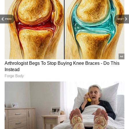
నీటి బిందువులు సంపూర్ణ గోళాకారంలో కనిపిస్తాయి.
PREV
NEXT