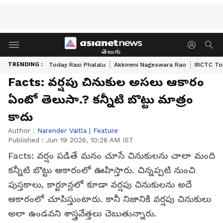
తెలుగు
TRENDING :
Today Rasi Phalalu
Akkineni Nageswara Rao
IRCTC To
Facts: వ‌ర్ష‌పు చినుకుల అస‌లు ఆకారం
ఏంటో తెలుసా.? క‌న్నీటి బొట్టు మాత్రం
కాదు
Author :
Narender Vaitla
|
Feature
Published :
Jun 19 2026, 10:26 AM IST
Facts: వర్షం పడితే మనం చూసే చినుకులను చాలా మంది
కన్నీటి బొట్టు ఆకారంలో ఊహిస్తారు. చిన్నప్పటి నుంచి
పుస్తకాలు, కార్టూన్లలో కూడా వర్షపు చినుకులను అదే
ఆకారంలో చూపిస్తుంటారు. కానీ నిజానికి వర్షపు చినుకులు
అలా ఉండవని శాస్త్రవేత్తలు చెబుతున్నారు.