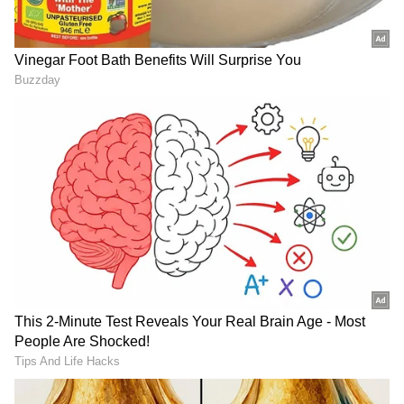
Image Credit :
Getty
చినుకులు మొదట గుండ్రంగా ఎందుకు ఉంటాయి?
నీటి అణువుల మధ్య ఉండే "సర్ఫేస్ టెన్షన్" అనే శక్తి
కారణంగా నీరు సహజంగా గుండ్రటి ఆకారాన్ని
ఏర్పరుచుకుంటుంది. సర్ఫేస్ టెన్షన్ అంటే నీటి ఉపరితలంపై
ఉండే అణువులు ఒకదానిని మరొకటి ఆకర్షించుకోవడం. ఈ
ఆకర్షణ వల్ల నీరు తక్కువ స్థలంలో ఎక్కువ పరిమాణాన్ని
ఉంచుకునేలా ప్రయత్నిస్తుంది. దీనివల్ల నీటి బిందువు
గుండ్రంగా మారుతుంది. అందుకే మేఘాల్లో ఏర్పడే చిన్న నీటి
బిందువులు దాదాపు పూర్తిగా గుండ్రటి ఆకారంలో ఉంటాయి.
అంతరిక్షంలో గురుత్వాకర్షణ ప్రభావం తక్కువగా ఉన్నప్పుడు