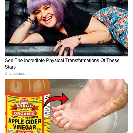
గూగుల్‌లో ఆసక్తికరమైన సమాచారం కోసం ఏసియానెట్ తెలుగు
ను మీ ఫ్రిఫర్డ్ సోర్స్ గా ఎంచుకోండి
2
5