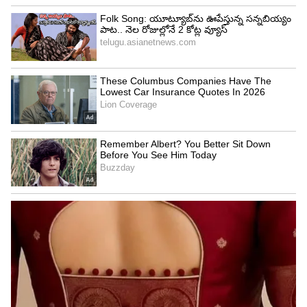
భూమి వైపు పడేటప్పుడు ఆకారం ఎందుకు
మారుతుంది?
వర్షపు చినుకులు మేఘాల నుంచి కిందికి పడేటప్పుడు గాలి
ప్రతిఘటన (Air Resistance) ఎదురవుతుంది. ఈ గాలి
ఒత్తిడి చినుకు కింద భాగంపై ఎక్కువ ప్రభావం చూపుతుంది.
దీని వల్ల చినుకు కింద భాగం కొద్దిగా చదునుగా
మారుతుంది. పై భాగం మాత్రం గుండ్రంగానే ఉంటుంది.
దీంతో చినుకు ఆకారం హాంబర్గర్ బన్ లేదా చిన్న గొడుగు
మాదిరిగా కనిపిస్తుంది. అమెరికా అంతరిక్ష పరిశోధనా సంస్థ
NASA చేసిన అధ్యయనాల ప్రకారం మధ్యస్థ పరిమాణం
ఉన్న వర్షపు చినుకులు పైభాగంలో గుండ్రంగా, కింద
భాగంలో కొద్దిగా చదునుగా ఉంటాయి. అంటే మనం
ఊహించే కన్నీటి బొట్టు ఆకారం అసలు ఉండదు.