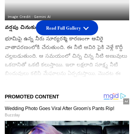
Image Credit :
Gemini AI
వర్షపు చినుకులు ఎలా ఏర్పడతాయి?
Read Full Gallery
భూమిపై ఉన్న నీరు సూర్యరశ్మి కారణంగా ఆవిరై
వాతావరణంలోకి చేరుతుంది. ఈ నీటి ఆవిరి పైకి వెళ్లే కొద్దీ
చల్లబడుతుంది. ఆ సమయంలో చిన్న చిన్న నీటి అణువులు
ఒకదానితో ఒకటి కలుస్తాయి. ఇలా లక్షలాది సూక్ష్మ నీటి
బిందువులు కలిసి మేఘాలను ఏర్పరుస్తాయి. మొదట ఈ
నీటి బిందువులు చాలా చిన్నగా ఉంటాయి. క్రమంగా మరిన్ని
నీటి అణువులు చేరడంతో అవి పెద్దవిగా మారుతాయి. ఒక
దశకు చేరుకున్న తర్వాత వాటి బరువు పెరిగి భూమి వైపు
పడటం ప్రారంభిస్తాయి. వీటినే మనం వర్షపు చినుకులు
అంటాం.