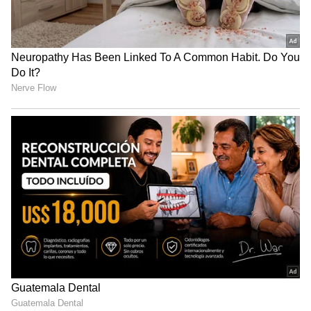
Related Articles
Phonepe: మీ ఫోన్‌లో ఫోన్‌పే యాప్ ఉందా.. ఎక్కువ
రోజులు వాడ‌క‌పోతే ఛార్జీలు త‌ప్ప‌వా.?
గంట‌కు 320 కి.మీల వేగం.. 3 గంట‌ల్లోనే హైద‌రాబాద్
నుంచి బెంగ‌ళూరు బుల్లెట్ ట్రైన్‌. స్టేష‌న్లు ఇవే.
3
5
Image Credit :
Gemini AI