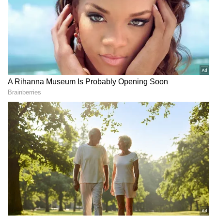
Image Credit :
Asianet News
రెండు వర్గాలుగా చీలిపోయిన నిర్మాతలు
కొందరు ప్రొడ్యూసర్లు దీనిని వ్యతిరేకిస్తున్నారు. దీనితో
టాలీవుడ్ ప్రొడ్యూసర్స్ రెండు వర్గాలుగా చీలిపోయారు.
మంగళవారం రోజు ఎగ్జిబిటర్లతో కలసి శిరీష్, సునీల్ నారంగ్
లాంటి వారు మీడియా సమావేశం ఏర్పాటు చేశారు.
పర్సెంటేజీ విధానానికి అంగీకరించిన నిర్మాతల సినిమాలని
మాత్రమే థియేటర్స్ లో ప్రదర్శిస్తాం అని తేల్చి చెప్పారు.
రాంచరణ్ పెద్ది రిలీజ్ టైంలోనే ఈ వివాదాన్ని లేవనెత్తడంతో
టాలీవుడ్ లో చర్చనీయాంశంగా మారింది.