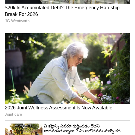
శిరీష్ పై దుమ్మెత్తిపోసిన నాగవంశీ
ఈ నిర్ణయాన్ని వ్యతిరేకిస్తూ నేడు బుధవారం రోజు యాక్టివ్
ప్రొడ్యూసర్స్ గిల్డ్ మీడియా సమావేశం నిర్వహించింది. ఈ
మీడియా సమావేశంలో మైత్రి రవిశంకర్, సితార నాగవంశీ,
సాహు గారపాటి లాంటి నిర్మాతలు పాల్గొన్నారు. శిరీష్ చేసిన
వ్యాఖ్యలపై నాగవంశీ, రవిశంకర్ దుమ్మెత్తిపోశారు. నాగవంశీ
మాట్లాడుతూ చాలా రోజుల తర్వాత టాలీవుడ్ నుంచి రిలీజ్
అవుతున్న భారీ చిత్రం పెద్ది. ఈ సినిమాపై మంచి బజ్ ఉంది.