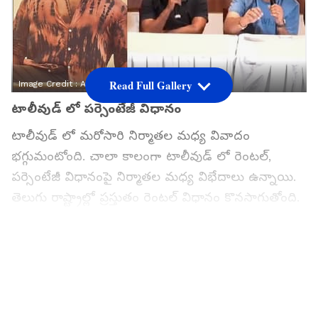
Read Full Gallery
Image Credit :
Asianet News
టాలీవుడ్ లో పర్సెంటేజీ విధానం
టాలీవుడ్ లో మరోసారి నిర్మాతల మధ్య వివాదం
భగ్గుమంటోంది. చాలా కాలంగా టాలీవుడ్ లో రెంటల్,
పర్సెంటేజీ విధానంపై నిర్మాతల మధ్య విభేదాలు ఉన్నాయి.
తెలుగు రాష్ట్రాల్లో ప్రస్తుతం రెంటల్ విధానం కొనసాగుతోంది.
దీనిని పర్సెంటేజీ విధానానికి మార్చాలి అని చాలా కాలంగా
వాదనలు వినిపిస్తున్నాయి. పెద్ద సినిమాలు రిలీజ్ అవుతున్న
సమయంలో ఈ వాదన ఎక్కువవుతోంది.
గూగుల్‌లో ఆసక్తికరమైన సమాచారం కోసం ఏసియానెట్ తెలుగు
ను మీ ఫ్రిఫర్డ్ సోర్స్ గా ఎంచుకోండి