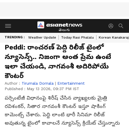
తెలుగు
TRENDING :
Weather Update
Today Rasi Phalalu
Korean Kanakaraj
Peddi: రాంచరణ్ పెద్ది రిలీజ్ టైంలో
న్యూసెన్స్.. నిజంగా అంత ప్రేమ ఉంటే
ఇలా చేయండి, నాగవంశీ అదిరిపోయే
కౌంటర్
Author :
Tirumala Dornala
|
Entertainment
Published :
May 13 2026, 09:37 PM IST
పర్సెంటేజీ విధానంపై శిరీష్ చేసిన వ్యాఖ్యలకు మైత్రి
రవిశంకర్, సితార నాగవంశీ కౌంటర్ ఇస్తూ షాకింగ్
కామెంట్స్ చేశారు. పెద్ది లాంటి భారీ సినిమా రిలీజ్
అవుతున్న టైంలో కావాలనే న్యూసెన్స్ క్రియేట్ చేస్తున్నారు