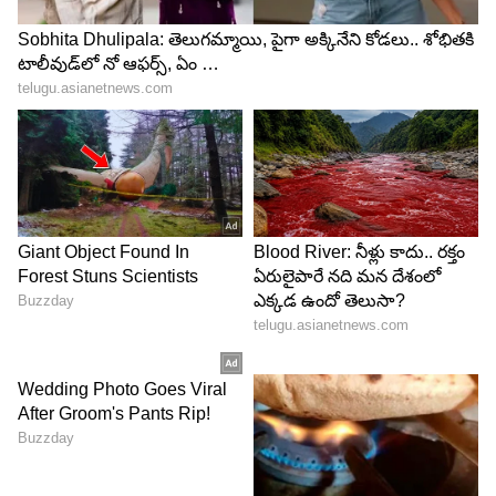
ఇలాంటి తరుణంలో కావాలనే పెద్ది సినిమాపై న్యూసెన్స్
క్రియేట్ చేసేలా కొందరు ప్రయత్నిస్తున్నారు అంటూ నాగవంశీ..
శిరీష్ కి కౌంటర్ ఇచ్చారు.
5
5
Image Credit :
Asianet News
అంత ప్రేమ ఉంటే ఇలా చేయొచ్చు కదా
మీకు సింగిల్ స్క్రీన్స్ పై ప్రేమ ఒలకబోస్తూ శిరీష్ మాట్లాడారు.
వాళ్లకు సింగిల్ స్క్రీన్స్ పై నిజంగానే అంత ప్రేమ ఉంటే
మల్టీప్లెక్స్ లని ఆపి సింగిల్ స్క్రీన్స్ ని డెవలప్ చేయొచ్చు