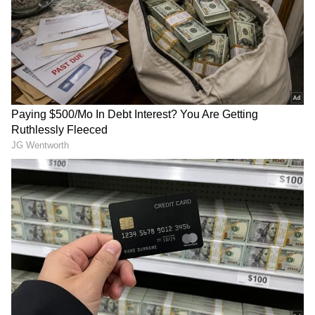
Related Articles
Vijayashanti దెబ్బకు ఉన్న కొంప కూడా పోయింది,
నాలుగేళ్లు ఇండస్ట్రీకి దూరం.. కసితో బాక్సాఫీస్ బద్దలు
Tarun To Raj Tarun: తరుణ్ నుంచి రాజ్ తరుణ్
వరకు, టాలీవుడ్ ని ఎలాల్సిన హీరోలు.. ఒక్క ఫ్లాప్ తో
అంతా పతనం
3
5
Image Credit :
Youtube/@shreyasgroup