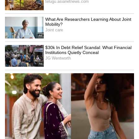
4
5
Image Credit :
Instagram/peddimovie
పెద్దిపై కావాలనే న్యూసెన్స్
పెద్ది సినిమాతో జనాలు తిరిగి థియేటర్స్ కి రావడం
ప్రారంభం అవుతుంది అని ఇండస్ట్రీ మొత్తం నమ్ముతోంది.
వచ్చే ఆరు నెలల్లో భారీ చిత్రాలు వరుసగా ఉన్నాయి. పెద్ది
సినిమాతో మొదలైన మొమెంటం అలాగే కొనసాగాలి. కానీ