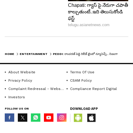
కదా. కానీ అలా చేయరు. సింగిల్స్ స్క్రీన్స్ చెత్తగానే
కనిపిస్తాయి. వీళ్ళు మాత్రం మల్టిప్లెక్స్ లతో లాభం
పొందుతారు అని నాగవంశీ అన్నారు. పర్సెంటేజీ విధానం
కావాలని కోరిన వాళ్ళ దగ్గరే మల్టిప్లెక్స్ లు ఎక్కువగా
ఉన్నాయి మైత్రి రవిశంకర్ విమర్శించారు.
HOME
ENTERTAINMENT
PEDDI: రాంచరణ్ పెద్ది రిలీజ్ టైంలో న్యూసెన్స్.. నిజంగా అంత ప్రేమ ఉంటే ఇలా చేయండి, నాగవంశీ అదిరిపోయే కౌంటర్
About Website
Terms Of Use
Privacy Policy
CSAM Policy
Complaint Redressal - Website
Compliance Report Digital
Investors
FOLLOW US ON
DOWNLOAD APP
© Copyright 2026 Asianxt Digital Technologies Private Limited (Formerly