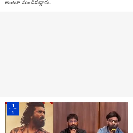
అంటూ మండిపడ్డారు.
1
5