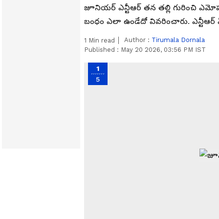
జూనియర్ ఎన్టీఆర్ తన తల్లి గురించి ఎమోషన
బంధం ఎలా ఉండేదో వివరించారు. ఎన్టీఆర
Author :
Tirumala Dornala
1
Min read
Published :
May 20 2026, 03:56 PM IST
1
5