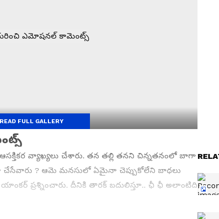
READ FULL GALLERY
ంట్స్
 ఆసక్తికర వ్యాఖ్యలు చేశారు. తన తల్లి తనని చిన్నతనంలో బాగా
RELA
 అలా చేసేవారు ? ఆమె మనసులో ఏమైనా చెప్పుకోలేని బాధలు
ాంకర్ ప్రశ్నించారు. దీనికి తారక్ బదులిస్తూ.. ఛీ ఛీ అలాంటిది