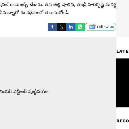
ల్ కామెంట్స్ చేశారు. తన తల్లి షాలిని, తండ్రి హరికృష్ణ మధ్య
్ ఏమన్నారో ఈ కథనంలో తెలుసుకోండి.
Follow Us
LATE
RECO