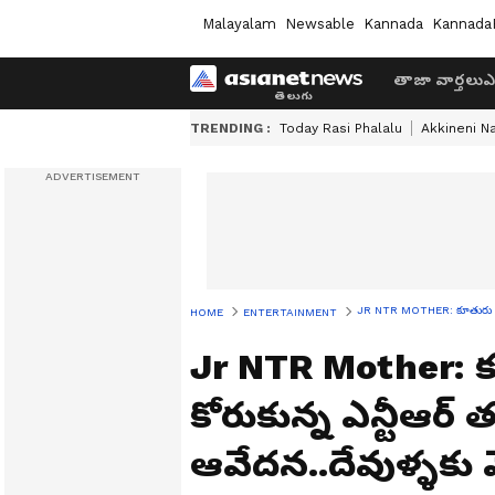
Malayalam
Newsable
Kannada
Kannada
తాజా వార్తలు
ఎ
TRENDING :
Today Rasi Phalalu
Akkineni N
JR NTR MOTHER: కూతురు పుట్ట
HOME
ENTERTAINMENT
Jr NTR Mother: క
కోరుకున్న ఎన్టీఆర్ 
ఆవేదన..దేవుళ్ళకు