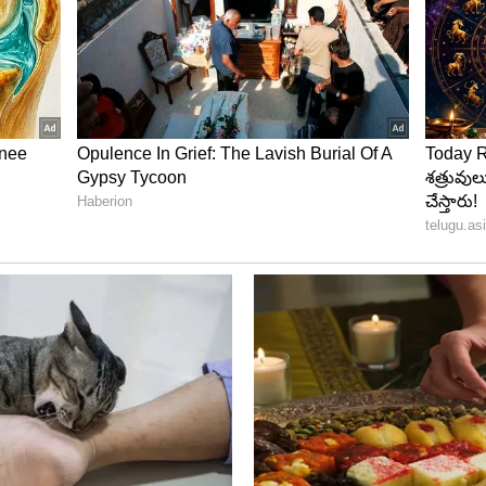
ధం
రు అని ప్రశ్నించగా.. వండ్రఫుల్ అని సమాధానం ఇచ్చారు.
 తారక్ సమాధానం ఇచ్చారు. బహిరంగంగా పెద్దగా చెప్పలేదు
డుకులు, ఒక కూతురు అని చెబుతూనే ఉండేవారు.