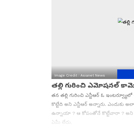
Image Credit :
Asianet News
తల్లి గురించి ఎమోషనల్ కామె
తన తల్లి గురించి ఎన్టీఆర్ ఓ ఇంటర్వ్యూలో
కొట్టేది అని ఎన్టీఆర్ అన్నారు. ఎందుకు
ఉన్నాయా ? ఆ కోపంతోనే కొట్టేవారా ? అని య
ఏమీ లేదు.