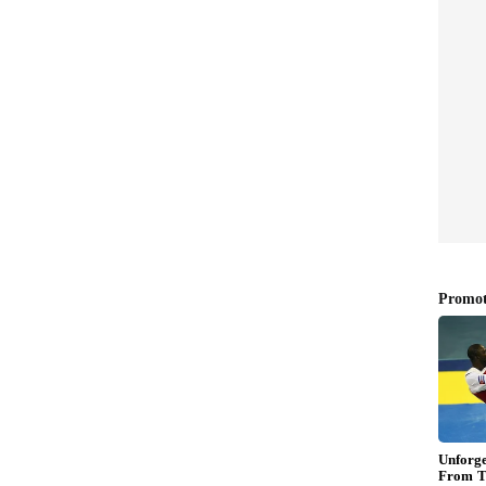
్న ఎన్టీఆర్ తల్లి
ని మొక్కుకునేవారు. కూతురు మాత్రం వద్దు అని
నుక ఉన్న కారణం మాత్రం తారక్ చెప్పలేదు. నాకు మాత్రం
 చెప్పేవారు. మా అమ్మ చాలా సరదాగా ఉంటారు. ఆ విషయం