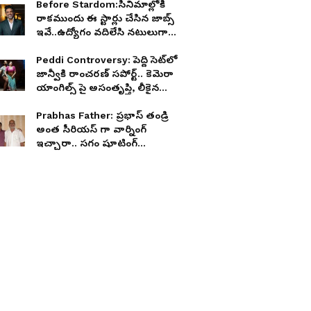
Before Stardom:సినిమాల్లోకి
రాకముందు ఈ స్టార్లు చేసిన జాబ్స్
ఇవే..ఉద్యోగం వదిలేసి నటులుగా
టాప్ పొజిషన్ కి..
Peddi Controversy: పెద్ది సెట్‌లో
జాన్వీకి రాంచరణ్ సపోర్ట్.. కెమెరా
యాంగిల్స్ పై అసంతృప్తి, లీకైన
చాట్స్?
Prabhas Father: ప్రభాస్ తండ్రి
అంత సీరియస్ గా వార్నింగ్
ఇచ్చారా.. సగం షూటింగ్
పూర్తయ్యే సరికే భారీ నష్టాలు