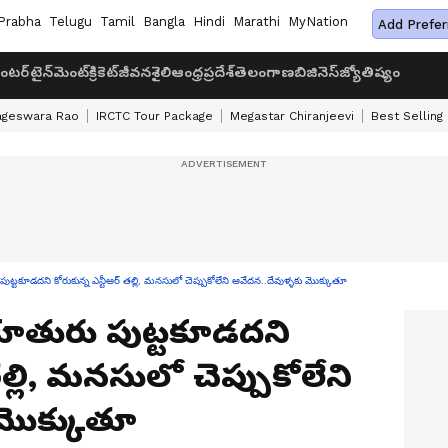
Prabha
Telugu
Tamil
Bangla
Hindi
Marathi
MyNation
Add Prefer
ంటర్‌టైన్‌మెంట్
క్రికెట్
జీవనశైలి
ఆంధ్రప్రదేశ్
తెలంగాణ
బిజినెస్
జ్యోతిష్యం
ageswara Rao
IRCTC Tour Package
Megastar Chiranjeevi
Best Selling
కూడదని కోరుకున్న ఎన్టీఆర్ తల్లి, మనసులో చెప్పుకోలేని ఆవేదన..దేవుళ్ళకు మొక్కుతూ
ూతురు పుట్టకూడదని
తల్లి, మనసులో చెప్పుకోలేని
 మొక్కుతూ