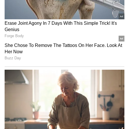
Related Articles
Vijayashanti దెబ్బకు ఉన్న కొంప కూడా పోయింది,
నాలుగేళ్లు ఇండస్ట్రీకి దూరం.. కసితో బాక్సాఫీస్ బద్దలు