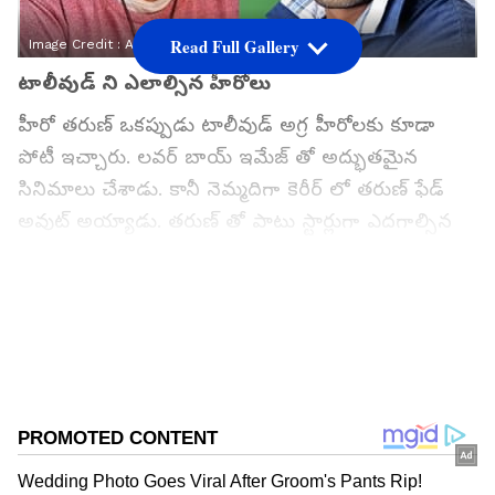
Read Full Gallery
Image Credit :
Asianet News
టాలీవుడ్ ని ఎలాల్సిన హీరోలు
హీరో తరుణ్ ఒకప్పుడు టాలీవుడ్ అగ్ర హీరోలకు కూడా
పోటీ ఇచ్చారు. లవర్ బాయ్ ఇమేజ్ తో అద్భుతమైన
సినిమాలు చేశాడు. కానీ నెమ్మదిగా కెరీర్ లో తరుణ్ ఫేడ్
అవుట్ అయ్యాడు. తరుణ్ తో పాటు స్టార్లుగా ఎదగాల్సిన
మరి కొందరు హీరోల పతనానికి కారణమైన సినిమాల
గురించి ఇప్పుడు తెలుసుకుందాం. ఈ జాబితాలో తరుణ్,
రాజ్ తరుణ్, వరుణ్ సందేశ్ లాంటి వారు ఉన్నారు.
Add Asianetnews Telugu as a Preferred
Source