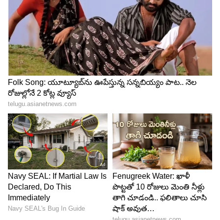
పరిచింది. ఈ మూవీ తర్వాత వరుణ్ సందేశ్ పూర్తిగా
ఫ్లాపుల్లో కూరుకుపోయారు.
4
5