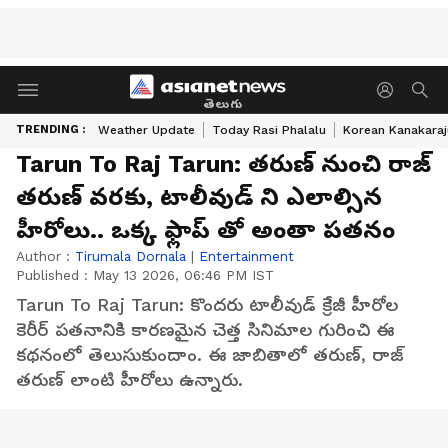
తెలుగు
TRENDING :
Weather Update
Today Rasi Phalalu
Korean Kanakaraj
Tarun To Raj Tarun: తరుణ్ నుంచి రాజ్
తరుణ్ వరకు, టాలీవుడ్ ని ఎలాల్సిన
హీరోలు.. ఒక్క ఫ్లాప్ తో అంతా పతనం
Author :
Tirumala Dornala
|
Entertainment
Published :
May 13 2026, 06:46 PM IST
Tarun To Raj Tarun: కొందరు టాలీవుడ్ క్రేజీ హీరోల
కెరీర్ పతనానికి కారణమైన చెత్త సినిమాల గురించి ఈ
కథనంలో తెలుసుకుందాం. ఈ జాబితాలో తరుణ్, రాజ్
తరుణ్ లాంటి హీరోలు ఉన్నారు.