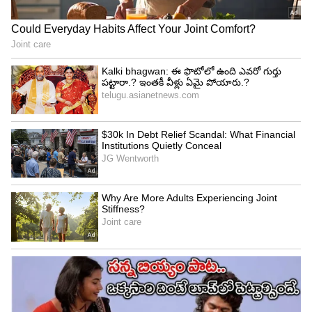
Mouni Roy Divorce: విడాకుల దిశగా విశ్వంభర నటి
? భర్త మోసం చేశాడా.. డివోర్స్ కి కారణం ఇదే..
3
5
Image Credit :
Asianet News
కుదిరితే కప్పు కాఫీ
హ్యాపీడేస్, కొత్త బంగారు లోకం లాంటి చిత్రాలతో టాలీవుడ్
లో ప్రామిసింగ్ హీరోగా వరుణ్ సందేశ్ అనిపించారు. ఆ
తర్వాత నటించిన సినిమాలు కూడా పర్వాలేదనిపించాయి.
కానీ కుదిరితే కప్పు కాఫీ అనే మూవీ దారుణంగా నిరాశ