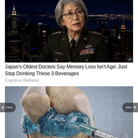
Image Credit :
Asianet News
సఖియా
నువ్వే కావాలి లాంటి బ్లాక్ బస్టర్ మూవీతో తరుణ్ హీరోగా
కెరీర్ ప్రారంభించాడు. నాలుగేళ్ళ పాటు లవర్ బాయ్ ఇమేజ్
తో వరుస హిట్లు అందుకున్నాడు. కానీ 2004లో రిలీజైన
సఖియా అనే చిత్రం బిగ్గెస్ట్ డిజాస్టర్ గా నిలిచింది. అంతకు
ముందు వరకు తరుణ్ నటించిన సినిమాలు కనీసం
యావరేజ్ గా ఉండేవి. జయంత్ సి పరాన్జీ దర్శకత్వంలో
రూపొందిన సఖియాతోనే తరుణ్ ఫ్లాప్ పరంపర మొదలైంది.
ఈ మూవీ తర్వాత తరుణ్ కి పెద్దగా విజయాలు లేదు.
PREV
NEXT