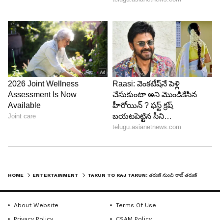
Image Credit :
Asianet News
బావ
బొమ్మరిల్లు సినిమాతో సిద్దార్థ్ క్రేజ్ పీక్ కి చేరింది. ఆ తర్వాత
నటించిన కొంచెం ఇష్టం కొంచెం కష్టం, ఆట, ఓయ్ లాంటి
సినిమాలు యువతని మెప్పించాయి. కానీ బావ అనే చెత్త
సినిమాల జాబితాలో చేరిపోయింది. ఈ సినిమా తర్వాత
సిద్దార్థ్ కి చెప్పుకోదగ్గ విజయం లేదు.
HOME
ENTERTAINMENT
TARUN TO RAJ TARUN: తరుణ్ నుంచి రాజ్ తరుణ్ వరకు, టాలీవుడ్ ని ఎలాల్సిన హీరోలు.. ఒక్క ఫ్లాప్ తో అంతా పతనం
5
5
About Website
Terms Of Use
Privacy Policy
CSAM Policy