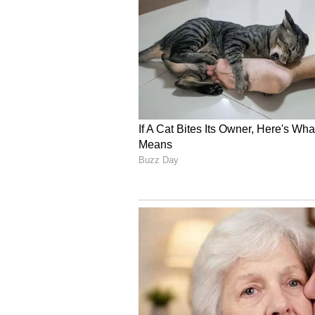
తెలుసా..?
4
7