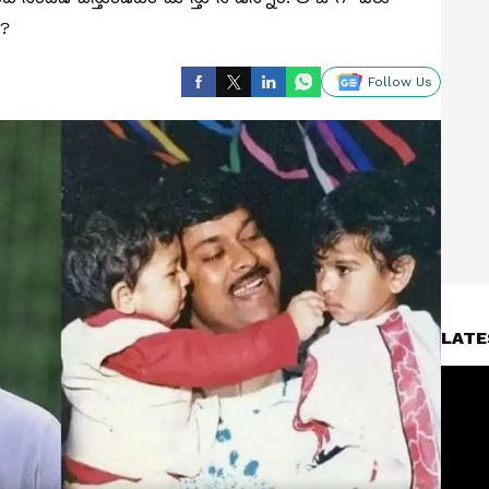
.?
Follow Us
LATE