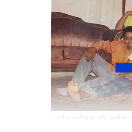
అయితే ఇందులో ఒకరు రామ్ చరణ్ కాగా..
గిల్లుతూ కనిపించాడు. అయితే రామ్ 