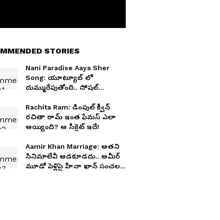
MMENDED STORIES
Nani Paradise Aaya Sher
Song: యూట్యూబ్ లో
దుమ్మురేపుతోంది.. సోషల్
మీడియాను షేక్ చేస్తోంది !
Rachita Ram: డింపుల్ క్వీన్
రచితా రామ్ ఇంత ఫేమస్ ఎలా
అయ్యింది? ఆ సీక్రెట్ ఇదే!
Aamir Khan Marriage: అతని
సినిమాలేవీ ఆడకూడదు.. అమీర్
మూడో పెళ్లిపై హీనా ఖాన్ సంచలన
వ్యాఖ్యలు