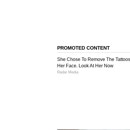
ఇంతకీ ఆ హీరోఎవరో మీకు తెలుసా..? చాలా
అల్లు శిరీష్. రామ్ చరణ్ తో అల్లు శిర
ఈఫోటోకు సబంధించిన వివరాలను శిరీష్ 
విషయాలు చెప్పుకొచ్చాడు.
బాలయ్యకు హిట్ ఇచ్చి.. జూనియర్ ఎన్