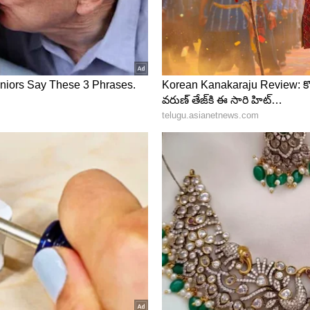
ంజీవి తనను, రామ్ చరణ్ ఇద్దరిని ఎత్తుకున్నారని.. ఆ సమయంలో
ారు. ఇందుకు సంబంధించిన వీడియోను తాను చూశానని.. అందులో
ు.
 మాత్రం సంచలనంగా మారిన హీరో రామ్....?