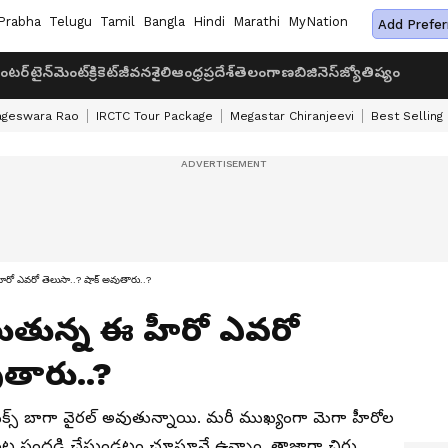
Prabha
Telugu
Tamil
Bangla
Hindi
Marathi
MyNation
Add Prefer
ంటర్‌టైన్‌మెంట్
క్రికెట్
జీవనశైలి
ఆంధ్రప్రదేశ్
తెలంగాణ
బిజినెస్
జ్యోతిష్యం
ageswara Rao
IRCTC Tour Package
Megastar Chiranjeevi
Best Selling
 హీరో ఎవరో తెలుసా..? షాక్ అవుతారు..?
ల్లుతున్న ఈ హీరో ఎవరో
ుతారు..?
్ పిక్స్ బాగా వైరల్ అవుతున్నాయి. మరీ ముఖ్యంగా మెగా హీరోల
ింట సందడి చేస్తుండటం చూస్తూనే ఉన్నాం. తాజాగా చిరు