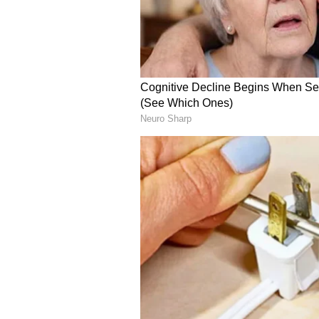
తన ఫస్ట్ బర్త్ డే రోజున మెగాస్టార్ చిర
తాను చరణ్ బుగ్గగిల్లుతున్నానని అన్న
చరణ్ బుగ్గగిల్లుతున్నట్లుగా ఉందని అన్నార
టాలీవుడ్ లో వరుస ప్లాప్ లు.. అక్కడ