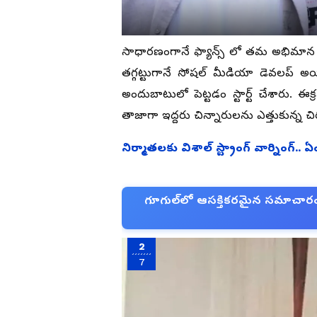
సాధారణంగానే ఫ్యాన్స్ లో తమ అభిమాన 
తగ్గట్టుగానే సోషల్ మీడియా డెవలప్
అందుబాటులో పెట్టడం స్టార్ట్ చేశారు. ఈక
తాజాగా ఇద్దరు చిన్నారులను ఎత్తుకున్న చి
నిర్మాతలకు విశాల్ స్ట్రాంగ్ వార్నింగ్
గూగుల్‌లో ఆసక్తికరమైన సమాచారం కో
2
7