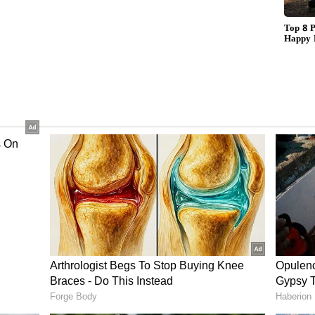
 మంది అనుకున్నట్టు అతను అల్లు అర్జున్ కాదు. ఆ చిన్నారి
ీష్, చిన్నప్పటి ఫోటోస్ సోషల్ మీడియాలో వైరలవుతున్నాయి.
ఓ ఇంటర్వ్యూలో వెల్లడిచారు. ఈ ఫోటో గురించి ఆసక్తికర
టీఆర్ తో మాత్రం డిజాస్టర్ మూవీ చేసిన హీరోయిన్ ఎవరో