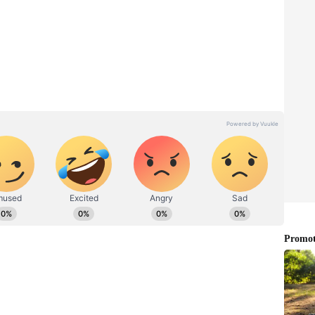
ాబట్టి.. రామ్ చరణ్ ఏజ్ కి దగ్గరగా ఉన్న హీరో అల్లు అర్జున్ ,
అయ్యి ఉంటారని కామెంట్లు కూడా చేస్తున్నారు.
రీ యాక్సిడెంట్ నుంచి కోలుకున్న స్టార్ హీరో ఎవరో తెలుసా..?