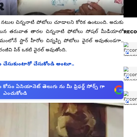
నటుల చిన్ననాటి పోటోలు చూడాలని కోరిక ఉంటుంది. అదుకు
 అయిన తరువాత తారల చిన్ననాటి ఫోటోలు సోషల్ మీడియాలో
RECO
్రమంలోనే స్టార్ హీరోల చిన్నప్పి పోటోలు వైరల్ అవుతుండగా..
రంజీవి పిక్ ఒకటి వైరల్ అవుతోంది.
.. ఏం చేసుకుంటారో చేసుకోండి అంటూ..
సం ఏసియానెట్ తెలుగు ను మీ ఫ్రిఫర్డ్ సోర్స్ గా
ఎంచుకోండి