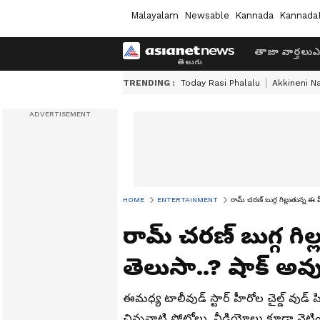
Malayalam
Newsable
Kannada
Kannada
తాజా వార్తలు
ఎ
TRENDING :
Today Rasi Phalalu
Akkineni N
HOME
ENTERTAINMENT
రామ్ చరణ్ బుగ్గ గిల్లుతున్న ఈ
రామ్ చరణ్ బుగ్గ గి
తెలుసా..? షాక్ అవ
ఈమధ్య టాలీవుడ్ స్టార్ హీరోల చైల్డ్ వుడ
చిన్ననాటి ఫోటోలు, వీడియోలు కూడా నెట్ట