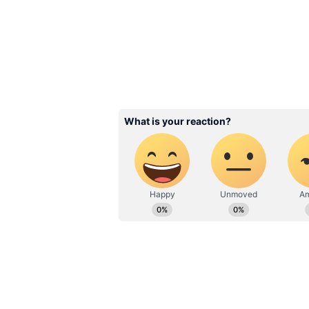
ఆలోచనలో పడ్డారు. మెగా హీరో అంటున్నారు క
శిరీష్, సాయి ధరమ్ తేజ్ లలో ఎవరో ఒకరు 
4 ఏళ్లు వీల్ చైర్ లో.. 23 సర్జరీలు.. భా
షాక్ అవుతారు.
3
7