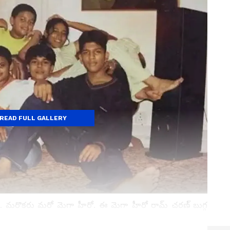
READ FULL GALLERY
 మరొకరు మరో మెగా హీరో. ఈ మెగా హీరో రామ్ చరణ్ బుగ్గ
చరణ్ సరే.. మరి ఆ రెండో మెగా హీరో ఎవరబ్బా అని అంతా