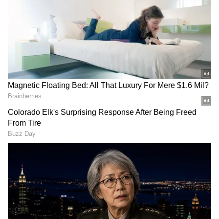
ను మీ ఫ్రిఫర్డ్ సోర్స్ గా ఎంచుకోండి
2
6