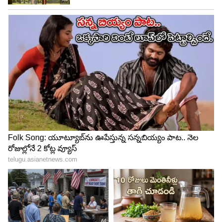
ప్రకాష్ కోవెలమూడి
సోషల్‌ మీడియాలోనే కాదు, బయటకు కూడా తాను పూర్తి
ప్రైవేట్‌ పర్సన్‌. ఎవరితోనూ డేటింగ్‌ లో లేదని తెలుస్తుంది.
ప్రస్తుతం సింగిల్‌గానే ఉంటుందని సమాచారం. కానీ గతంలో
చాలా మందితో ఆమె డేటింగ్‌ రూమర్స్ వచ్చాయి. ప్రభాస్‌కి
సంబంధించి ఇప్పటికీ వార్తలు వస్తూనే ఉన్నాయి. కానీ
గోపీచంద్‌, డార్లింగ్‌, నాగార్జున వంటి వారితోనూ రూమర్లు
వచ్చాయి. వారిలో ఓ ఫెయిల్యూర్‌ డైరెక్టర్‌ కూడా ఉన్నారు.
ఆయన ఎవరో కాదు అత్యంత సక్సెస్‌ఫుల్‌ డైరెక్టర్‌, తెలుగు
సినిమాని కొత్తపుంతలు తొక్కించిన దర్శకుడు కె
రాఘవేంద్రరావు తనయుడు ప్రకాష్‌ కోవెలమూడి కావడం
విశేషం.
ఆయనతో ఏకంగా అనుష్క పెళ్లికి సిద్ధమైందని, రహస్యంగా
మ్యారేజ్‌ కూడా చేసుకున్నారనే వార్తలు బయటకు వచ్చాయి.
ఇప్పుడు అనుష్క బర్త్ డే సందర్భంగా మరోసారి ఆ వార్తలు