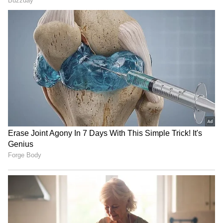
అడపాదడపా ఒకటి అర పోస్ట్ లు పెట్టినా యమ క్రేజ్‌ ఆమె
సొంతం. ఈ క్రమంలో తన ఫాలోయింగ్‌ కూడా బాగానే ఉంది.
ఇన్‌స్టాగ్రామ్‌లో 7 మిలియన్ల మంది అనుచరులు ఉన్నప్పటికీ,
అనుష్క తన జీవితం గురించి చాలా అరుదుగా పోస్ట్
చేస్తుంది. కానీ ఎక్కువగా తన సినిమాలను ప్రమోట్
చేయడానికి మాత్రమే సోషల్ మీడియాను ఉపయోగిస్తుంది.
పర్సనల్‌ విషయాలను మాత్రం గోప్యంగానే ఉంచుతుంది.
తన జీవితాన్ని బయటకు చెప్పడానికి ఇష్టపడదు అనుష్క.