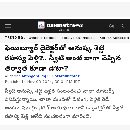
తెలుగు
TRENDING :
Weather Update
Today Rasi Phalalu
Korean Kanakaraj
ఫెయిల్యూర్‌ డైరెక్టర్‌తో అనుష్క శెట్టి
రహస్య పెళ్లి?.. స్వీటి అంత బాగా చెప్పిన
తర్వాత కూడా డౌటా?
Author :
Aithagoni Raju
|
Entertainment
Published :
Nov 08 2024, 08:01 PM IST
స్వీటి అనుష్క శెట్టి పెళ్లికి సంబంధించి చాలా రూమర్స్
వినిపిస్తున్నాయి. చాలా మందితో డేటింగ్‌, పెళ్లికి రెడీ
అంటూ పుకార్లు వైరల్‌ అయ్యాయి. కానీ ఓ డైరెక్టర్‌తో స్వీటి
రహస్య పెళ్లి అనేది సంచలనంగా మారింది.