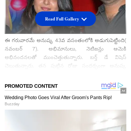
Read Full Gallery
ఈ గరువారమే అనుష్క 43వ వసంతంలోకి అడుగుపెట్టింది(
నవంబర్ 7). అభిమానులు, నెటిజన్లు ఆమెకి
అభినందనలతో ముంచెత్తుతున్నారు. బర్త్ డే విషెస్‌
చెబుతున్నారు. తన పుట్టిన రోజు సందర్భంగా అనుష్క
మరోసారి డిస్కషన్‌ పాయింట్‌గా మారింది. ఆమె మ్యారేజ్‌
వార్తలు మరోసారి తెరపైకి వచ్చాయి. అయితే ఓ షాకిచ్చే
విషయం ఇందులో ఉండటం విశేషం.
బిగ్‌ బాస్‌ తెలుగు 8 అప్‌ డేట్స్ కోసం ఇక్కడ క్లిక్‌
చేయండి.
గూగుల్‌లో ఆసక్తికరమైన సమాచారం కోసం ఏసియానెట్ తెలుగు