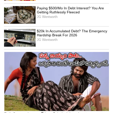
3
6
విశ్లేషణః
ఇటీవల రా అండ్‌ రస్టిక్‌, రగ్గుడ్‌, మాస్‌ యాక్షన్‌, దైవత్వంతో
కూడిన సినిమాలకు మంచి ఆదరణ దక్కుతుంది.