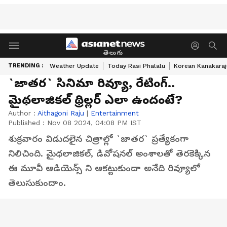
తెలుగు
TRENDING :
Weather Update
Today Rasi Phalalu
Korean Kanakaraj
`జాతర` సినిమా రివ్యూ, రేటింగ్..
మైథలాజికల్‌ థ్రిల్లర్‌ ఎలా ఉందంటే?
Author :
Aithagoni Raju
|
Entertainment
Published :
Nov 08 2024, 04:08 PM IST
శుక్రవారం విడుదలైన చిత్రాల్లో `జాతర` ప్రత్యేకంగా
నిలిచింది. మైథలాజికల్‌, డివోషనల్‌ అంశాలతో తెరకెక్కిన
ఈ మూవీ ఆడియెన్స్ ని ఆకట్టుకుందా అనేది రివ్యూలో
తెలుసుకుందాం.