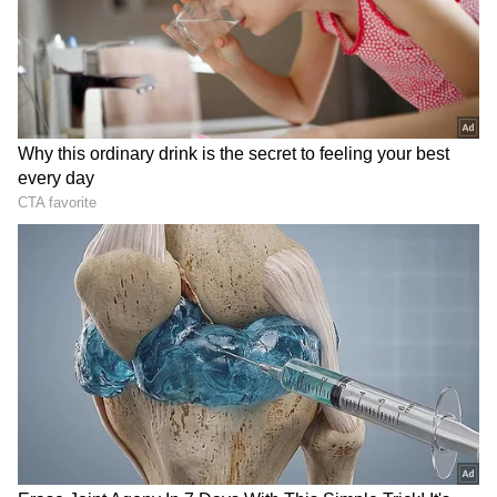
2
6
కథః
చిత్తూరు జిల్లా బ్యాక్ డ్రాప్‌లో జరిగే కథ ఇది. ఓ ఊర్లో పాలేటి
అనే పూజారీ గంగావతి అమ్మవారికి పూజలు చేస్తూ
ఉంటాడు. అతని కొడుకు చలపతి(సతీష్‌ బాబు) మాత్రం
దేవుడిని నమ్మడు. పాలేటి ఎంతో భక్తి శ్రద్దలతో అమ్మవారికి
పూజలు నిర్వహిస్తుంటారు. ఊరిలోని దురాచారాల్ని
రూపమాపేందుకు ప్రయత్నాలు చేస్తుంటారు. అయితే ఊర్లో
తమకు, ఊరి పెద్ద గంగిరెడ్డి(ఆర్కే నాయుడు)కి పడదు.