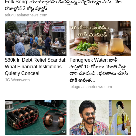
అమ్మవారు, దేవుడు వంటి ఎలిమెంట్లకి జనం బ్రహ్మరథం
పడుతున్నారు. మైథలాజికల్‌ టచ్‌ ఉంటే చాలు సినిమా హిట్టే
అనేలా మారిపోయింది. `కాంతార`, `పొలిమెర` ఆ కోవకి
చెందిన సినిమాలనే విషయం తెలిసిందే. తాజాగా `జాతర`
సినిమా కూడా అలాంటి అంశాల మేళవింపుతోనే
రూపొందించారు.
టైటిల్‌ కి తగ్గట్టే కథ కూడా ఉంటుంది. ఇది పూర్తిగా విలేజ్‌
బ్యాక్‌ డ్రాప్‌లో సాగుతుంది. అయితే ఊరి ప్రజలను, తన
భక్తులను దేవుళ్లు కాపాడటం కామన్‌గా ఉంటుంది. ప్రతి
సినిమాలోనూ ఇదే జరుగుతుంది. కానీ దేవతలను నాస్తికుడు
కాపాడటమే ప్రత్యేకత. అదే కథగా ఇందులో కొత్త ఎలిమెంట్‌.
సినిమాపై క్యూరియాసిటీ పెరగడానికి ఇదే కారణమని
చెప్పొచ్చు.
ఒక నాస్తికుడు అమ్మ‌వారి అండ‌తో ఎలా దుష్ట‌సంహారాన్ని