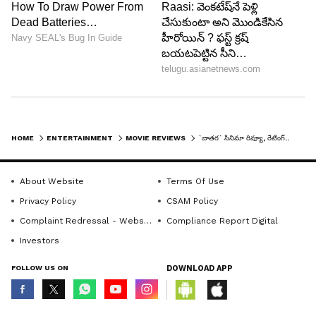
గావించాడ‌నేది ఈ మూవీ కథ. దీనికి ప్రతీకారంతోపాటు ప్రేమ
కథని, అలాగే మాస్‌ ఎలిమెంట్లని జోడించారు. ఇలా అన్ని
అంశాల మేళవింపుగా తెరకెక్కించారు. దాన్ని అంతే
ఆసక్తికరంగా, ఉత్కంఠభరితంగా, ఎంగేజింగ్‌గా
తెరకెక్కించడం విశేషం. ఈ విషయంలో మేకర్స్ సక్సెస్‌
అయ్యారు.
HOME
ENTERTAINMENT
MOVIE REVIEWS
`జాతర` సినిమా రివ్యూ, రేటింగ్.. మైథలాజికల్‌ థ్రిల్లర్‌ ఎలా ఉందంటే?
About Website
Terms Of Use
Privacy Policy
CSAM Policy
Complaint Redressal - Website
Compliance Report Digital
Investors
FOLLOW US ON
DOWNLOAD APP