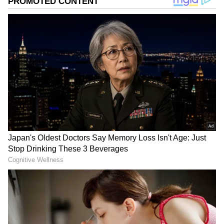
గూగుల్‌లో ఆసక్తికరమైన సమాచారం కోసం ఏసియానెట్ తెలుగు
ను మీ ఫ్రిఫర్డ్ సోర్స్ గా ఎంచుకోండి