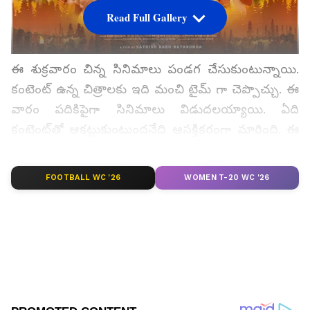
Read Full Gallery
ఈ శుక్రవారం చిన్న సినిమాలు పండగ చేసుకుంటున్నాయి.
కంటెంట్‌ ఉన్న చిత్రాలకు ఇది మంచి టైమ్‌ గా చెప్పొచ్చు. ఈ
వారం పదికిపైగా సినిమాలు విడుదలయ్యాయి. ఏది
కంటెంట్‌తో ఆకట్టుకుంటుందనేది ఆసక్తికరంగా మారింది. ఈ
పోటీలో వచ్చిన సినిమాల్లో `జాతర` ఒకటి. సతీష్‌ బాబు,
దీయా రాజ్‌ జంటగా నటించారు. హీరో సతీష్‌ బాబు ఈ
FOOTBALL WC '26
WOMEN T-20 WC '26
సినిమాకి దర్శకత్వం వహించడం విశేషం. రాధాకృష్ణారెడ్డి,
శివ శంకర్‌ రెడ్డి సంయుక్తంగా నిర్మించారు. ఈ శుక్రవారం
విడుదలైన ఈ మూవీ ఎలా ఉందో రివ్యూలో
తెలుసుకుందాం.
బిగ్‌ బాస్‌ తెలుగు 8 అప్‌ డేట్స్ కోసం ఇక్కడ క్లిక్‌
చేయండి.