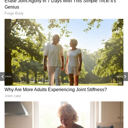
తరచూ గొడవలు అవుతుంటాయి.
ఇలా సాగుతున్న సమయంలో అనూహ్యంగా పాలేటితోపాటు
గంగావతి అమ్మవారు మాయమవుతారు. దీంతో ఊరంతా
షాక్‌ అవుతుంది. అమ్మవారిని పాలేటి పూజారీనే ఏదో
చేశాడని అంతా అనుకుంటారు. చలపతి ఫ్యామిలీనే
కారణమని భావిస్తారు. అదే ప్రచారం జరుగుతుంది. దీంతో
ఊరు మొత్తం చలపతి ఫ్యామిలీని శతృవులుగా
చూస్తుంటారు. అదే సమయంలో గంగిరెడ్డి గ్రామదేవతలను
తన ఇంటికి ఆహ్వానిస్తాడు.
PREV
NEXT
మరి గ్రామ దేవతలు ఇంటికి వచ్చారా? పాలేటి అదృశ్యం
వెనుక ఎవరన్నారు? గంగిరెడ్డికి, చలపతి ఫ్యామిలీకి ఉన్న
గొడవేంటి? ఈ కుట్రకి కారకులు ఎవరు? చలపతి లవ్‌ స్టోరీ
ఏంటి? దేవుడిని నమ్మని నాస్తికుడైనా చలపతిలో వచ్చిన
మార్పేంటి? అనేది సినిమా మిగిలిన కథ.