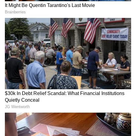
2
5
ఉదయ్‌ కిరణ్‌ కెరీర్‌ పరంగా చేసిన కొన్ని తప్పులు, నిజ
జీవితంలో చేసిన కొన్ని మిస్టేక్స్, కొన్ని నిర్ణయాలు ఆయన్ని
జీవితాన్ని మార్చేశాయి. కెరీర్‌తోపాటు లైఫ్‌ని తలక్రిందులు
చేశాయి. చివరికి ఆత్మహత్య చేసుకునే పరిస్థితికి వెళ్లింది.
అయితే ఉదయ్‌ కిరణ్‌ కెరీర్‌ డౌన్‌ కావడానికి చిరంజీవి
కారణమని ఇప్పటికీ అంటుంటారు. కానీ ఆయనే ఉదయ్‌