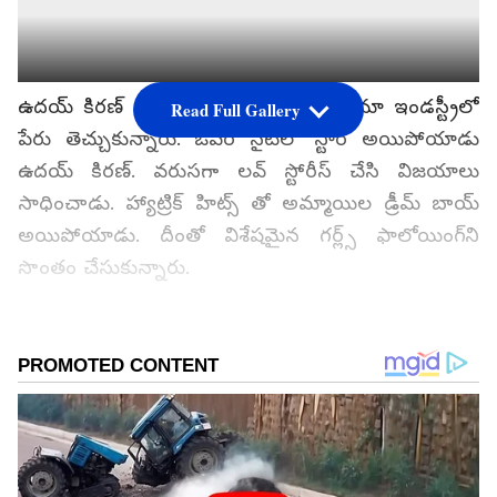
ఉదయ్‌ కిరణ్‌ లవర్‌ బాయ్‌గా తెలుగు సినిమా ఇండస్ట్రీలో
Read Full Gallery
పేరు తెచ్చుకున్నారు. ఓవర్‌ నైట్‌లో స్టార్‌ అయిపోయాడు
ఉదయ్‌ కిరణ్‌. వరుసగా లవ్‌ స్టోరీస్‌ చేసి విజయాలు
సాధించాడు. హ్యాట్రిక్‌ హిట్స్ తో అమ్మాయిల డ్రీమ్‌ బాయ్‌
అయిపోయాడు. దీంతో విశేషమైన గర్ల్స్ ఫాలోయింగ్‌ని
సొంతం చేసుకున్నారు.
అందంగా ఉండటం, ఇన్నోసెంట్‌గా ఉండటం, బాగా
నటించడంతో అమ్మాయిలు ఆయన్ని బాగా ఇష్టపడ్డారు.
అంతేకాదు యూత్‌లోనూ భారీ క్రేజ్‌ ఏర్పడింది. ఇప్పుడు
పవన్‌ కళ్యాణ్‌ కోసం ఎలా అయితే పడిచచ్చే ఫ్యాన్స్
ఉన్నారో, అప్పుడు ఉదయ్‌ కిరణ్‌కి కూడా అదే స్థాయిలో
అభిమానులు పిచ్చిగా ఇష్టపడేవారు. అభిమానాన్ని