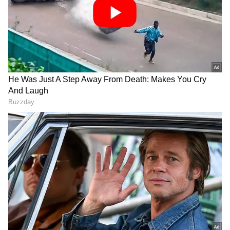
చాటుకునే వారు.
బిగ్‌ బాస్‌ తెలుగు 8 అప్‌ డేట్స్ కోసం ఇక్కడ క్లిక్‌
చేయండి.
గూగుల్‌లో ఆసక్తికరమైన సమాచారం కోసం ఏసియానెట్ తెలుగు
ను మీ ఫ్రిఫర్డ్ సోర్స్ గా ఎంచుకోండి