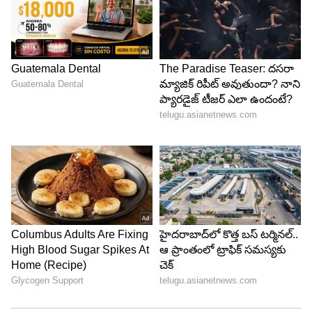
ఆ లేడీ జర్నలిస్ట్ హ్యాండివ్వడంతో బాగా కుంగిపోయాడట
ఉదయ్‌ కిరణ్‌. చాలా రోజులు ఆమె వెంటపడ్డా
పట్టించుకోలేదని, దీంతో డిప్రెషన్‌లోకి వెళ్లాడట. అది
సినిమాలపై కూడా ప్రభావం చూపించేంత వరకు వెళ్లిందట.
అయితే అప్పటికే వరుస హిట్లతో ఉన్న ఉదయ్‌ని చిరంజీవి
కూడా సపోర్ట్ చేశారు. ఫ్రీగా మెలిగారు. దీంతో ఆయనతో
ఉన్న చనువుతో ఉదయ్‌ కిరణ్‌.. తన లవ్‌ స్టోరీని చిరకి
చెప్పారట.
చాలా సార్లు మెగాస్టార్‌ ముందు ఏడ్చినట్టు తెలిపింది ఉదయ్‌
కిరణ్‌ అక్క శ్రీదేవి. ఈ క్రమంలో అతన్ని ఆ బాధ నుంచి
తప్పించేందుకు చిరంజీవి ఎంతో ఓదార్చాడట. కెరీర్‌పై ఫోకస్‌