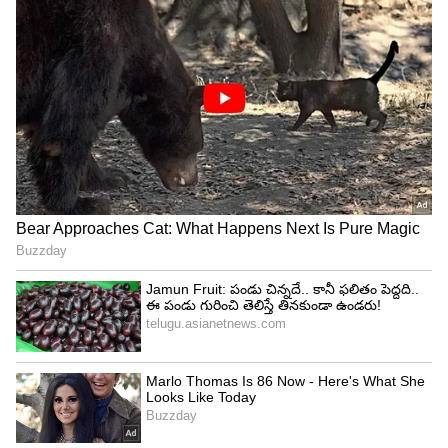
ఇదిలా ఉంటే ఉదయ్‌ కిరణ్‌ సుస్మితతో ఎంగేజ్‌మెంట్‌కి
ముందే ఓ లవ్‌ స్టోరీ ఉంది. ఆయన ఓ అమ్మాయిని ఎంతో
సిన్సియర్‌గా ప్రేమించాడు. కానీ ఆమె హ్యాండిచ్చింది. పెళ్లి
వరకు వెళ్లాలనుకున్నారు. కానీ మధ్యలోనే బ్రేకప్‌
చెప్పేసిందట. అయితే ఆమె ఓ లేడీ జర్నలిస్ట్ కావడం విశేషం.
ఉదయ్‌ కిరణ్‌ హీరోగా ఎదుగుతున్న సమయంలో ఓ లేడీ
జర్నలిస్ట్ ఆయన్ని ఇంటర్వ్యూ చేసింది.
ఆ ఇంటర్వ్యూ టైమ్‌లో బాగా ఇంప్రెస్‌ అయ్యాడట ఉదయ్‌.
దీంతో ఇద్దరి మధ్య చాటింగ్‌ పెరిగింది. ఆ రిలేషన్‌ కూడా
బలపడింది. అది ప్రేమగా మారిందట. కొంత కాలం
ప్రేమించుకున్న ఈ ఇద్దరి మధ్య మనస్పర్థాలు పెరిగాయని,
అది చిన్నగా పెరుగుతూ పెద్దదై బ్రేకప్‌ చెప్పుకునే వరకు
వెళ్లిందట. అయితే ఉదయ్‌కి ఆమెనే బ్రేకప్‌ చెప్పిందని
ఉదయ్‌ కిరణ్‌ అక్క శ్రీదేవి చెప్పడం విశేషం.