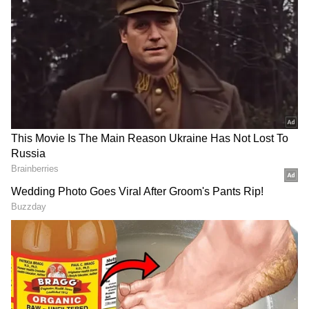
Image Credit :
Instagram
విషాదం తర్వాత ఆర్థిక కష్టాల్లో కుటుంబం
మరణించిన కార్మికుడు చంద్రధారి సింగ్ యాదవ్ కుటుంబం
తీవ్ర ఇబ్బందుల్లో ఉందని AICWA తెలిపింది. అతనికి భార్య,
ఇద్దరు చిన్న కుమార్తెలు ఉన్నారు. ఇంటికి ఆధారం
అతనొక్కడే అని సమాచారం. అందుకే, బాధితుడి
కుటుంబానికి కోటి రూపాయల నష్టపరిహారంతో పాటు, పిల్లల
చదువు, సంక్షేమం, భవిష్యత్తు కోసం దీర్ఘకాలిక సహాయం
అందించాలని అసోసియేషన్ డిమాండ్ చేసింది.