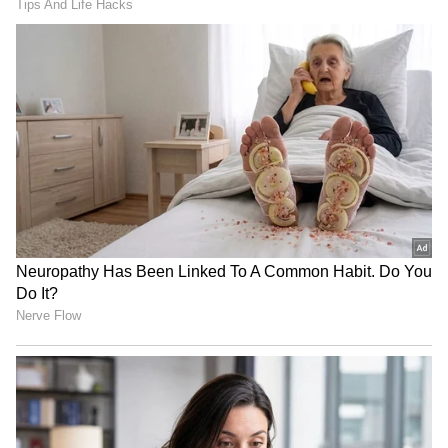
Samantha: సమంతపై పోటీకి దిగుతున్న మహేష్,
మంచు విష్ణు, తేజ సజ్జా.. భయపడాల్సిన అవసరమే
లేదా ?
3
3
Image Credit :
Instagram
FIR, సేఫ్టీ ఆడిట్‌కు డిమాండ్
దర్శకుడు సంజయ్ లీలా భన్సాలీ, నిర్మాణ సంస్థ, ఇతర
బాధ్యులపై ఎఫ్‌ఐఆర్ నమోదు చేయాలని కార్మిక సంఘం
డిమాండ్ చేసింది. అంతేకాకుండా, ఈ ఘటనపై స్వతంత్ర
విచారణ జరిపించాలని, భద్రతా ప్రమాణాలు నిర్ధారించే