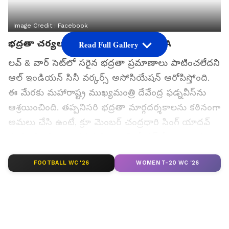
Image Credit :
Facebook
భద్రతా చర్యలపై ప్రశ్నలు లేవనెత్తిన AICWA
Read Full Gallery
లవ్ & వార్ సెట్‌లో సరైన భద్రతా ప్రమాణాలు పాటించలేదని
ఆల్ ఇండియన్ సినీ వర్కర్స్ అసోసియేషన్ ఆరోపిస్తోంది.
ఈ మేరకు మహారాష్ట్ర ముఖ్యమంత్రి దేవేంద్ర ఫడ్నవీస్‌ను
ఆశ్రయించింది. తప్పనిసరి భద్రతా మార్గదర్శకాలను కఠినంగా
అమలు చేసి ఉంటే, క్రూ మెంబర్ చంద్రధారి సింగ్ యాదవ్
మరణాన్ని నివారించవచ్చని అసోసియేషన్ పేర్కొంది. ఈ
ఘటనతో భారీ బడ్జెట్ సినిమాల్లో కార్మికుల సంక్షేమం, భద్రతా
FOOTBALL WC '26
WOMEN T-20 WC '26
ప్రమాణాలపై చర్చ తీవ్రమైంది.
గూగుల్‌లో ఆసక్తికరమైన సమాచారం కోసం ఏసియానెట్ తెలుగు
ను మీ ఫ్రిఫర్డ్ సోర్స్ గా ఎంచుకోండి