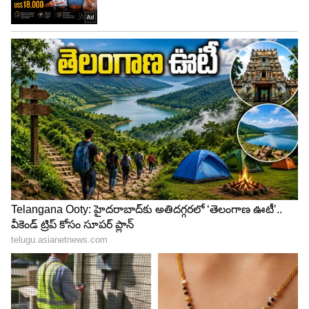
LATEST VIDEOS
ABOUT THE AUTHOR
Tirumala Dornala
TD
ఏడేళ్లుగా డిజిటల్, వెబ్ మీడియా రంగంలో పనిచేస్తున్నారు.