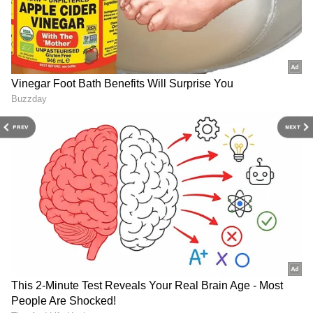
PREV
NEXT
Related Articles
Singer Sunitha: 18 ఏళ్ళ వయసులోనే చూశా,
అమ్మాయిలకు ఇండస్ట్రీ సేఫ్ కాదు..సంచలన నిజాలు
బయటపెట్టిన సింగర్ సునీత