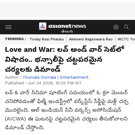
తెలుగు
TRENDING :
Today Rasi Phalalu
Akkineni Nageswara Rao
IRCTC To
Love and War: లవ్ అండ్ వార్ సెట్‌లో
విషాదం.. భన్సాలీపై చట్టపరమైన
చర్యలకు డిమాండ్
Author :
Tirumala Dornala
|
Entertainment
Published :
Jun 24 2026, 10:25 PM IST
లవ్ & వార్ సినిమా షూటింగ్ సమయంలో ఓ క్రూ మెంబర్
చనిపోవడంతో ఫిల్మ్ ఇండస్ట్రీలో వర్క్‌ప్లేస్ సేఫ్టీపై మళ్లీ చర్చ
మొదలైంది. ఆల్ ఇండియన్ సినీ వర్కర్స్ అసోసియేషన్
(AICWA) ఈ ఘటనపై చట్టపరమైన చర్యలు తీసుకోవాలని
డిమాండ్ చేస్తోంది.