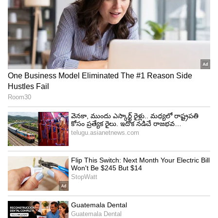
వరకు షూటింగ్ నిలిపివేయాలని AICWA అధికారులను
కోరింది. మహారాష్ట్రలోని అన్ని ఫిల్మ్ సెట్లలో సమగ్ర ఆడిట్
నిర్వహించాలని కూడా విజ్ఞప్తి చేసింది. భన్సాలీ నిర్మాణ
సంస్థల్లో గతంలోనూ ఇలాంటి ప్రమాదాలు జరిగాయని,
భవిష్యత్తులో ఇలాంటివి జరగకుండా ఉండాలంటే కఠినమైన
భద్రతా నిబంధనలు అమలు చేయాలని అసోసియేషన్
వాదిస్తోంది.