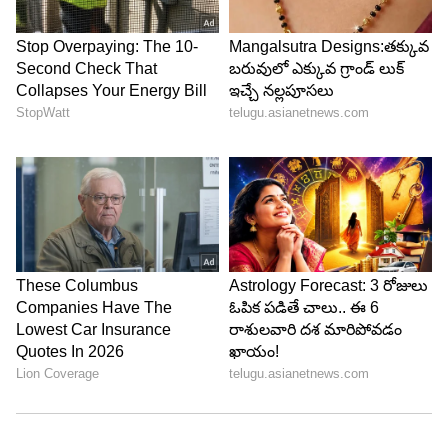
ప్రధానంగా సినిమా, ఎంటర్టైన్మెంట్ విభాగాల్లో పని చేసిన అనుభవం
ఉంది. గతంలో కొన్ని మీడియా సంస్థల్లో సబ్ ఎడిటర్ గా రాణించారు.
ప్రస్తుతం 2021 నుంచి ఏసియా నెట్ లో ఎంటర్టైన్మెంట్ విభాగంలో
బాలీవుడ్
సీనియర్ సబ్ ఎడిటర్ గా పనిచేస్తున్నారు. సినిమాకి సంబంధించిన
తెలుగు సినిమా
ఏషియానెట్ న్యూస్
వార్తలు, విశ్లేషణలు అందించడంలో అనుభవం ఉంది.
Follow Us