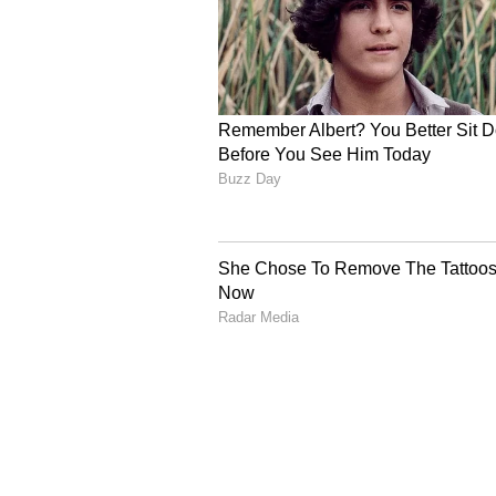
Image Credit :
Our Own
కొత్తగా వచ్చే వారిపై వేధింప
ఇటీవల బట్టల గురించి ఇండస్ట్రీలో పెద్ద వ
సెలెబ్రెటీలకు సింగర్ సునీత ఈ విధంగా కౌ
విషయానికి వస్తే.. నిజంగానే వేధింపులు జర
అవకాశాల కోసం వచ్చే అమ్మాయిల విషయం
కాస్త తక్కువగా ఉంటుంది అని సునీత తెలి