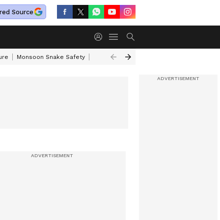
red Source
ure
Monsoon Snake Safety
Akkineni Nageswara Rao
IRCTC Tour Pac