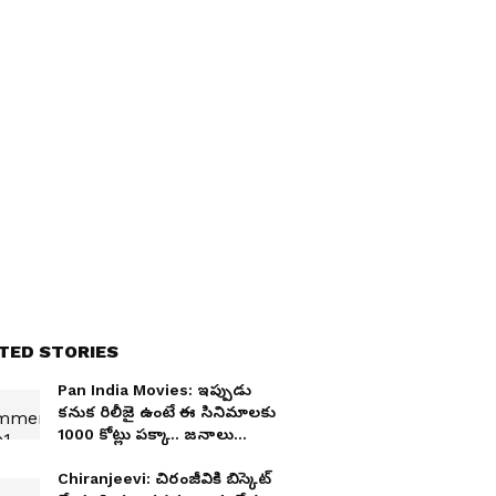
TED STORIES
Pan India Movies: ఇప్పుడు
కనుక రిలీజై ఉంటే ఈ సినిమాలకు
1000 కోట్లు పక్కా.. జనాలు
మరిచిపోయిన ఆ నటి మూవీ
కూడా
Chiranjeevi: చిరంజీవికి బిస్కెట్