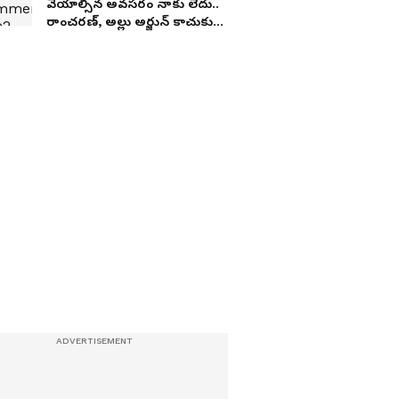
వేయాల్సిన అవసరం నాకు లేదు..
రాంచరణ్, అల్లు అర్జున్ కాచుకుని
కూర్చున్నారు