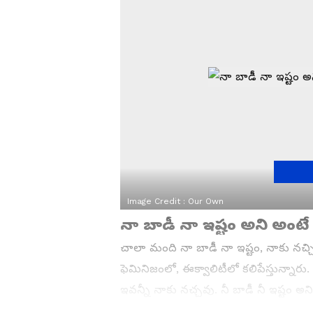
Image Credit :
Our Own
నా బాడీ నా ఇష్టం అని అంటే 
చాలా మంది నా బాడీ నా ఇష్టం, నాకు నచ్చ
ఫెమినిజంలో, ఈక్వాలిటీలో కలిపేస్తున్నా
ఇవన్నీ నాకు నచ్చవు. నీ బాడీ నీ ఇష్టం అ
నచ్చిన బట్టలు నేను వేసుకుంటా అని నువ్వ