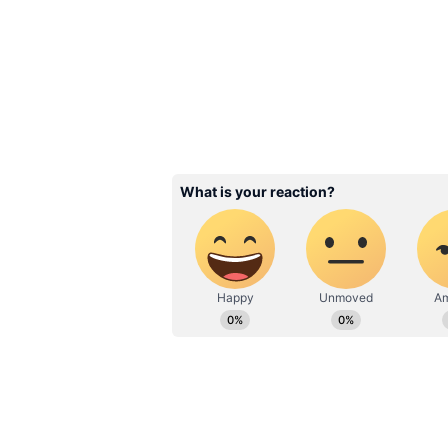
Related Articles
Pan India Movies: ఇప్ప
రిలీజై ఉంటే ఈ సినిమాలక
కోట్లు పక్కా.. జనాలు మర
ఆ నటి మూవీ కూడా
3
5