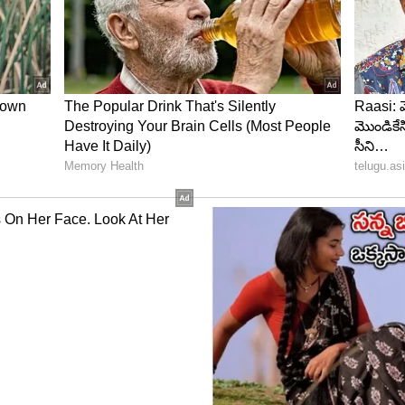
ులు నిజమే
ివాదం సాగిన సంగతి తెలిసిందే. అలా బట్టల గురించి మాట్లాడే
ంటర్ ఇచ్చారు. ఇక ఇండస్ట్రీలో మహిళలకు జరిగే వేధింపుల
ుగుతున్నాయి అని సునీత అన్నారు. ఇది కొత్తగా ఇండస్ట్రీలో
లో ఎక్కువగా ఉంటుంది. ఫేమ్ సాధించిన వారి విషయంలో
పారు.