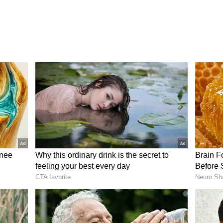
ాగితే మగవాడికి జరిగే నష్టం కంటే ఆడవాళ్లు జరిగే నష్టమే