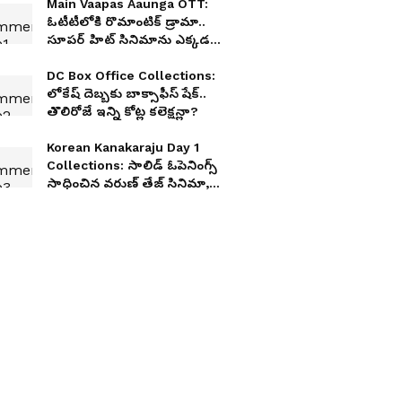
Main Vaapas Aaunga OTT:
ఓటీటీలోకి రొమాంటిక్ డ్రామా..
సూపర్ హిట్ సినిమాను ఎక్కడ
చూడాలంటే?
DC Box Office Collections:
లోకేష్ దెబ్బకు బాక్సాఫీస్ షేక్..
తొలిరోజే ఇన్ని కోట్ల కలెక్షన్లా?
Korean Kanakaraju Day 1
Collections: సాలిడ్ ఓపెనింగ్స్
సాధించిన వరుణ్ తేజ్ సినిమా,
కొరియన్ కనకరాజు ఫస్ట్ డే
వసూళ్లు ఎంత?