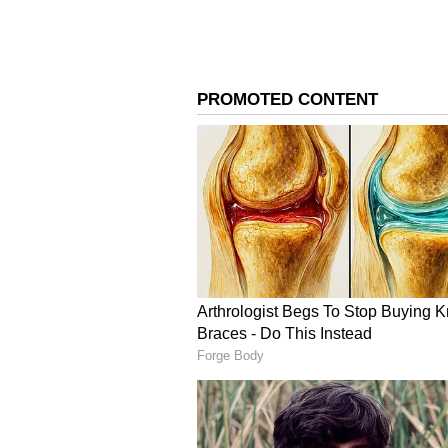
ఇద్దరూ అస్సలు సమానం కాదు. ఒక సిగరెట్ త
చాలా ఎక్కువ అని సునీత తెలిపారు.
4
5