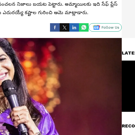
ి సంచలన నిజాలు బయట పెట్టారు. అమ్మాయిలకు ఇది సేఫ్ ప్లేస్
 ఎదురయ్యే కష్టాల గురించి ఆమె మాట్లాడారు.
Follow Us
LATE
RECO