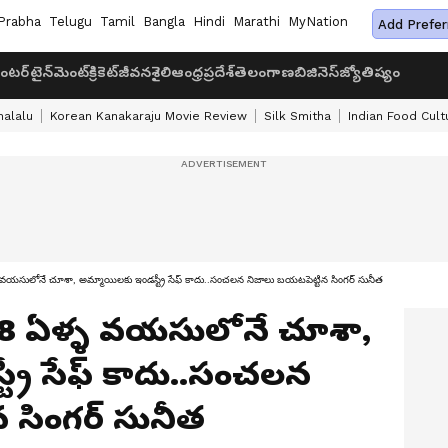
Prabha
Telugu
Tamil
Bangla
Hindi
Marathi
MyNation
Add Prefer
ంటర్‌టైన్‌మెంట్
క్రికెట్
జీవనశైలి
ఆంధ్రప్రదేశ్
తెలంగాణ
బిజినెస్
జ్యోతిష్యం
halalu
Korean Kanakaraju Movie Review
Silk Smitha
Indian Food Cult
సులోనే చూశా, అమ్మాయిలకు ఇండస్ట్రీ సేఫ్ కాదు..సంచలన నిజాలు బయటపెట్టిన సింగర్ సునీత
18 ఏళ్ళ వయసులోనే చూశా,
్రీ సేఫ్ కాదు..సంచలన
 సింగర్ సునీత