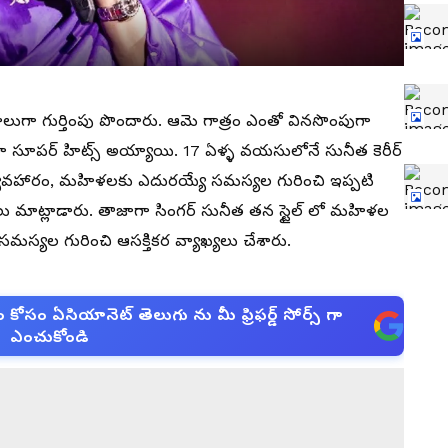
్దాలుగా గుర్తింపు పొందారు. ఆమె గాత్రం ఎంతో వినసొంపుగా
 సూపర్ హిట్స్ అయ్యాయి. 17 ఏళ్ళ వయసులోనే సునీత కెరీర్
ౌచ్ వ్యవహారం, మహిళలకు ఎదురయ్యే సమస్యల గురించి ఇప్పటి
ు మాట్లాడారు. తాజాగా సింగర్ సునీత తన స్టైల్ లో మహిళల
 సమస్యల గురించి ఆసక్తికర వ్యాఖ్యలు చేశారు.
సం ఏసియానెట్ తెలుగు ను మీ ఫ్రిఫర్డ్ సోర్స్ గా
ఎంచుకోండి