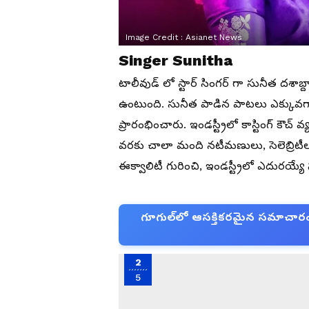
Image Credit :
Asianet News
Singer Sunitha
టాలీవుడ్ లో స్టార్ సింగర్ గా సునీత దశాబ
ఉంటుంది. సునీత పాడిన పాటలు ఎక్కువగా
ప్రారంభించారు. ఇండస్ట్రీలో కాస్టింగ్ క
వరకు చాలా మంది నటీమణులు, సెలెబ్రిటీల
ఈక్వాలిటీ గురించి, ఇండస్ట్రీలో ఎదురయ్యే
గూగుల్‌లో ఆసక్తికరమైన సమాచారం కో
2
5