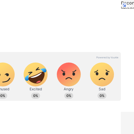
ుడు కనుక
Chiranjeevi: చిరంజీవికి బిస్కెట్
ు 1000
వేయాల్సిన అవసరం నాకు లేదు..
ిచిపోయిన
రాంచరణ్, అల్లు అర్జున్ కాచుకుని
కూర్చున్నారు