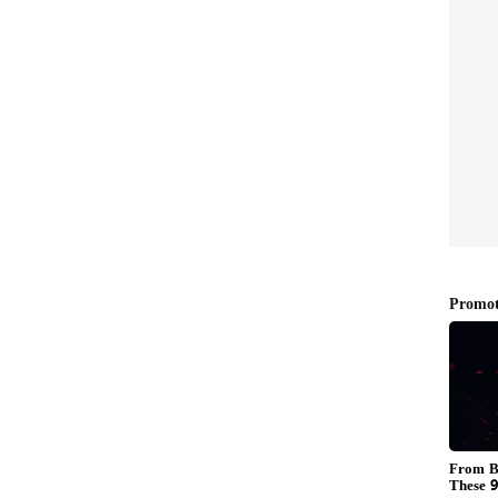
తో ముడిపెట్టొద్దు
ెట్టకు. నీకు ఆ బట్టలు వేసుకోవాలనే కోరిక నీకు ఉంది. ఆ
దు. ఈక్వాలిటీ పేరుతో ఇలాంటి చెత్త విషయాలు చర్చించడం
పెద్ద సమస్యలు ఉన్నాయి. వాటి గురించి మాట్లాడాలి కానీ
గరెట్ నే తీసుకుందాం.. ఆ విషయంలో మగవాళ్ళు ఆడవాళ్ళూ