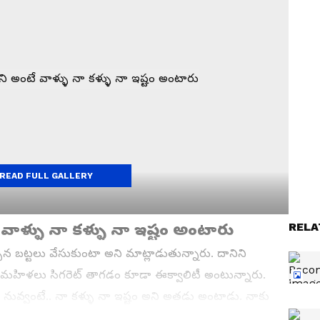
READ FULL GALLERY
RELA
వాళ్ళు నా కళ్ళు నా ఇష్టం అంటారు
ిన బట్టలు వేసుకుంటా అని మాట్లాడుతున్నారు. దానిని
రు. మహిళలు సిగరెట్ తాగడం కూడా ఈక్వాలిటీ అంటున్నారు.
ని నువ్వంటే.. నా కళ్ళు నా ఇష్టం అని అతడు అంటాడు. నాకు
ు అంటే.. వేసుకో నిన్ను ఎవరు అడ్డుకుంటున్నారు.