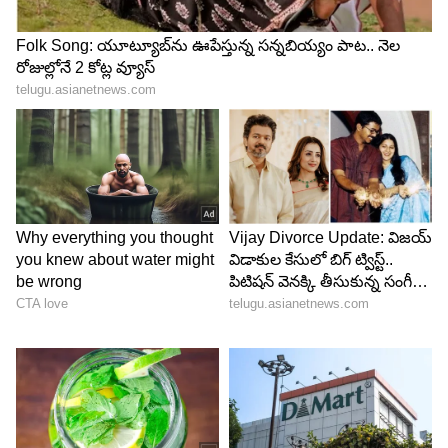
6
Image Credit :
IPL
బౌలింగ్ వైఫల్యం.. వెట్ బాల్ సమస్య
ధర్మశాలలో మంచు ప్రభావం వల్ల బంతి తడిగా మారింది.
దీంతో పంజాబ్ బౌలర్లు సరైన లెంగ్త్‌లో బౌలింగ్
చేయలేకపోయారు. యశ్ ఠాకూర్ వేసిన 19వ ఓవర్‌లో రెండు
నో బాల్స్ ఇవ్వడంతో పాటు భారీగా పరుగులు
సమర్పించుకున్నాడు. పంజాబ్ బౌలర్లు ముఖ్యంగా డెత్
ఓవర్లలో ప్లానింగ్ లేకుండా బౌలింగ్ చేశారని కెప్టెన్ శ్రేయాస్
అయ్యర్ కూడా అంగీకరించాడు.