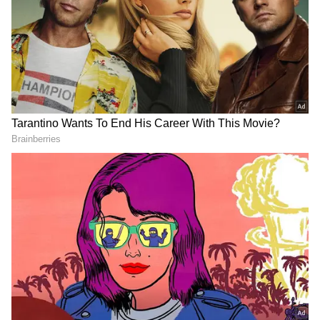
IPL 2026 : స్వింగ్ కింగ్ ఈజ్ బ్యాక్.. ఐపీఎల్‌లో
భువనేశ్వర్ వరల్డ్ రికార్డ్.. టీమిండియాలోకి రీఎంట్రీ
ఫిక్స్?
Team India: సూర్యకు షాక్.. అయ్యర్ కాదు..
టీమిండియా టీ20 కెప్టెన్‌గా సంజూ? సెలక్టర్ల ప్లాన్ ఇదే!
3
6
Image Credit :
ANI
డేవిడ్ మిల్లర్ 'కిల్లర్' బ్యాటింగ్
అక్షర్ అవుట్ అయిన తర్వాత డేవిడ్ మిల్లర్ తనదైన శైలిలో
విరుచుకుపడ్డాడు. కేవలం 28 బంతుల్లో 51 పరుగులు చేసిన