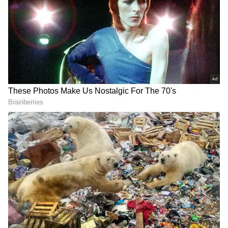
Image Credit :
X
అక్షర్ పటేల్ మెరుపు ఇన్నింగ్స్
ఢిల్లీ క్యాపిటల్స్ ఛేజింగ్ ఆరంభంలో వరుసగా వికెట్లు
కోల్పోయి కష్టాల్లో పడింది. పవర్‌ప్లేలోనే రాహుల్, పోరెల్,
సాహిల్ పరాఖ్ పెవిలియన్ చేరారు. ఆ సమయంలో కెప్టెన్
అక్షర్ పటేల్ బాధ్యతాయుతమైన ఇన్నింగ్స్ ఆడాడు. కేవలం
30 బంతుల్లో 8 ఫోర్లు, 2 సిక్సర్లతో 56 పరుగులు చేసి
జట్టును రేసులోకి తెచ్చాడు. అక్షర్ ఇన్నింగ్స్ మ్యాచ్
స్వరూపాన్నే మార్చేసింది.