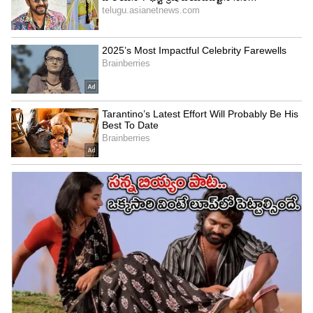
4
6
Image Credit :
X/PunjabKingsIPL
చేజారిన క్యాచ్‌లు.. పంజాబ్ ను దెబ్బకొట్టిన ఫీల్డింగ్
పంజాబ్ కింగ్స్ ఫీల్డింగ్ ఈ మ్యాచ్‌లో అత్యంత దారుణంగా
ఉంది. ముఖ్యంగా అక్షర్ పటేల్, ట్రిస్టన్ స్టబ్స్ ఇచ్చిన
సులువైన క్యాచ్‌లను పంజాబ్ ఫీల్డర్లు నేలపాలు చేశారు. డీప్
స్క్వేర్ లెగ్ వద్ద శేడ్గే, లాంగ్ ఆన్ వద్ద అర్ష్‌దీప్ సింగ్ క్యాచ్‌లు
వదిలేయడం మ్యాచ్ ఫలితంపై తీవ్ర ప్రభావం చూపింది.
5