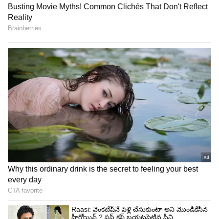
మిల్లర్, ఢిల్లీ విజయాన్ని దాదాపు ఖరారు చేశాడు. అతని
ఇన్నింగ్స్‌లో 4 సిక్సర్లు, 3 ఫోర్లు ఉన్నాయి. మిల్లర్ అవుట్
అయ్యే సమయానికి ఢిల్లీకి విజయం చాలా దగ్గరైంది.