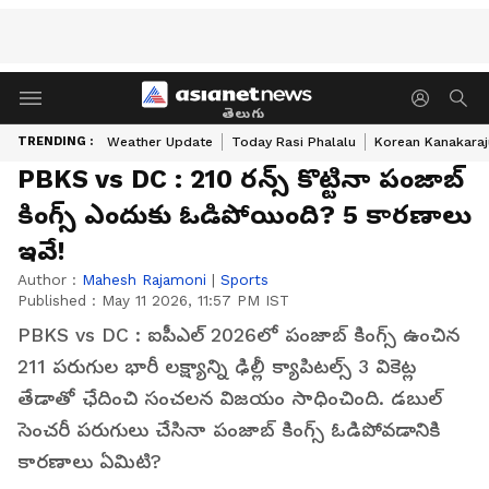
తెలుగు
TRENDING :
Weather Update
Today Rasi Phalalu
Korean Kanakaraj
PBKS vs DC : 210 రన్స్ కొట్టినా పంజాబ్
కింగ్స్ ఎందుకు ఓడిపోయింది? 5 కారణాలు
ఇవే!
Author :
Mahesh Rajamoni
|
Sports
Published :
May 11 2026, 11:57 PM IST
PBKS vs DC : ఐపీఎల్ 2026లో పంజాబ్ కింగ్స్ ఉంచిన
211 పరుగుల భారీ లక్ష్యాన్ని ఢిల్లీ క్యాపిటల్స్ 3 వికెట్ల
తేడాతో ఛేదించి సంచలన విజయం సాధించింది. డబుల్
సెంచరీ పరుగులు చేసినా పంజాబ్ కింగ్స్ ఓడిపోవడానికి
కారణాలు ఏమిటి?