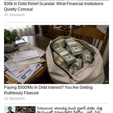
Related Articles
IPL 2026 Orange Cap: ఐపీఎల్ ఆరెంజ్ క్యాప్ రేసు..
వైభవ్ రికార్డును గిల్, సుదర్శన్ బ్రేక్ చేస్తారా?
IPL 2026 Prize Money: ఐపీఎల్ 2026 ప్రైజ్ మనీ
ఎంత? విన్నర్‌, రన్నరప్‌ ఎంత అందుకుంటారు?
3
5
Image Credit :
ANI