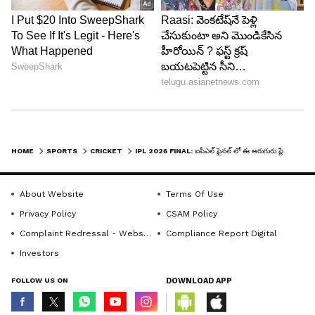
4
5
HOME
SPORTS
CRICKET
IPL 2026 FINAL: ఐపీఎల్ ఫైనల్ లో ఈ ఆరుగురు ప్లేయర్స్ ఆడితే రచ్చ రంబోలానే !
Image Credit :
ANI
About Website
Terms Of Use
గుజరాత్ టైటాన్స్ ముగ్గురు ధురంధరులు వీళ్లే
Privacy Policy
CSAM Policy
1. శుభ్‌మన్ గిల్:
కెప్టెన్ శుభ్‌మన్ గిల్ ప్రస్తుతం మైండ్
Complaint Redressal - Website
Compliance Report Digital
బ్లోయింగ్ ఫామ్‌లో ఉన్నాడు. క్వాలిఫయర్-2లో రాజస్థాన్‌పై
Investors
104 రన్స్ తో సెంచరీ కొట్టి మంచి టచ్ లో ఉన్నాడు. ఈ
FOLLOW US ON
DOWNLOAD APP
సీజన్‌లో 15 మ్యాచ్‌ల్లో 722 రన్స్ (6 హాఫ్ సెంచరీలు)
చేశాడు. రిస్క్ లేని షాట్లు ఆడటంలో గిల్ స్పెషలిస్ట్. కెప్టెన్‌గా