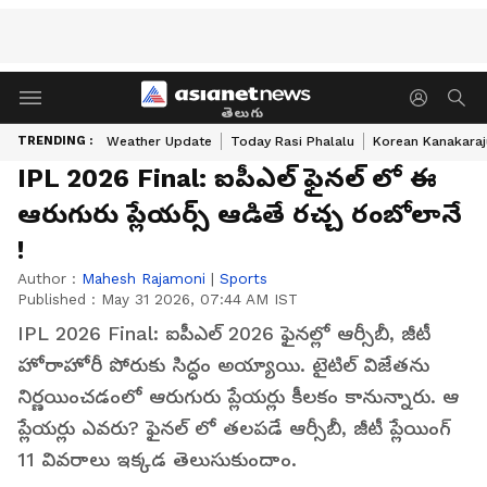
తెలుగు
TRENDING :
Weather Update
Today Rasi Phalalu
Korean Kanakaraj
IPL 2026 Final: ఐపీఎల్ ఫైనల్ లో ఈ
ఆరుగురు ప్లేయర్స్ ఆడితే రచ్చ రంబోలానే
!
Author :
Mahesh Rajamoni
|
Sports
Published :
May 31 2026, 07:44 AM IST
IPL 2026 Final: ఐపీఎల్ 2026 ఫైనల్లో ఆర్సీబీ, జీటీ
హోరాహోరీ పోరుకు సిద్ధం అయ్యాయి. టైటిల్ విజేతను
నిర్ణయించడంలో ఆరుగురు ప్లేయర్లు కీలకం కానున్నారు. ఆ
ప్లేయర్లు ఎవరు? ఫైనల్ లో తలపడే ఆర్సీబీ, జీటీ ప్లేయింగ్
11 వివరాలు ఇక్కడ తెలుసుకుందాం.