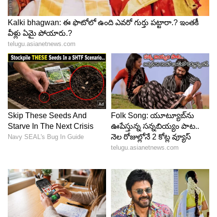
3. భువనేశ్వర్ కుమార్:
స్వింగ్ సుల్తాన్ భువీ ప్రస్తుతం
పర్పుల్ క్యాప్ రేసులో 15 మ్యాచ్‌ల్లో 26 వికెట్లతో సెకండ్
ప్లేస్‌లో ఉన్నాడు. లాస్ట్ మ్యాచ్‌లోనూ గుజరాత్‌పై 2 వికెట్లు
తీశాడు. అహ్మదాబాద్ పిచ్ ఫస్ట్ 6 ఓవర్లలో భువీకి హెల్ప్
అవ్వొచ్చు. తన స్వింగ్ బౌలింగ్‌తో జీటీ టాప్ ఆర్డర్‌ను
దెబ్బతీయాలని చూస్తున్నాడు.