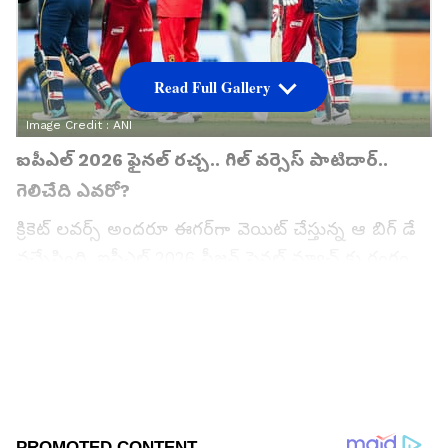
Read Full Gallery
Image Credit :
ANI
ఐపీఎల్ 2026 ఫైనల్ రచ్చ.. గిల్ వర్సెస్ పాటిదార్‌..
గెలిచేది ఎవరో?
క్రికెట్ లవర్స్ అందరూ ఈగర్‌గా వెయిట్ చేస్తున్న ఆ బిగ్ డే
వచ్చేసింది. ఐపీఎల్ 2026 సీజన్ ఫైనల్ మ్యాచ్ కు రంగం
సిద్ధమైంది. ఈ హై-వోల్టేజ్ పోరులో డిఫెండింగ్ ఛాంపియన్
రాయల్ ఛాలెంజర్స్ బెంగళూరు (RCB), మాజీ ఛాంపియన్
గుజరాత్ టైటాన్స్ (GT) తలపడనున్నాయి.
అహ్మదాబాద్‌లోని మోదీ స్టేడియంలో రాత్రి 7:30 గంటల
నుంచి ఈ మ్యాచ్ స్టార్ట్ అవుతుంది. ఈ మ్యాచ్‌పై అందరి
కళ్లూ ఉన్నాయి. ఎందుకంటే రెండు టీమ్స్‌కు కూడా ఇది