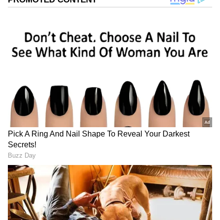
రెండోసారి ఐపీఎల్ టైటిల్ గెలిచే గోల్డెన్ ఛాన్స్.
రజత్ పాటిదార్ కెప్టెన్సీలో బెంగళూరు టీమ్ లాస్ట్ ఇయర్
తన ఫస్ట్ టైటిల్ కొట్టింది. గుజరాత్ టీమ్ 2022లో తన
డెబ్యూ సీజన్‌లోనే హార్దిక్ పాండ్యా కెప్టెన్సీలో ఛాంపియన్‌గా
నిలిచింది. ఆదివారం అహ్మదాబాద్ గ్రౌండ్‌లో ఇరు జట్ల
మధ్య నెక్స్ట్ లెవెల్ ఫైట్ జరగడం పక్కా. ఈ బిగ్ ఫైనల్
మ్యాచ్ కంటే ముందు, రెండు టీమ్స్ లో ఫైనల్ రిజల్ట్
మార్చేసే ఆరుగురు కీ ప్లేయర్స్ ఎవరో తెలుసా?
గూగుల్‌లో ఆసక్తికరమైన సమాచారం కోసం ఏసియానెట్ తెలుగు
ను మీ ఫ్రిఫర్డ్ సోర్స్ గా ఎంచుకోండి