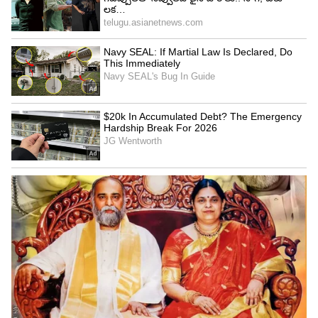
ఆర్సీబీ 3 బ్రహ్మాస్త్రాలు ఇవే
1. విరాట్ కోహ్లీ:
కింగ్ కోహ్లీ ఈ సీజన్‌లో అదిరిపోయే
ఫామ్‌లో ఉన్నాడు. 15 మ్యాచ్‌ల్లో 1 సెంచరీ, 4 హాఫ్
సెంచరీలతో ఏకంగా 600 రన్స్ చేశాడు. లాస్ట్ మ్యాచ్‌లో
గుజరాత్‌పై 43 రన్స్ చేసి ఇంపార్టెంట్ ఇన్నింగ్స్ ఆడాడు.
కోహ్లీ పెద్ద మ్యాచ్‌ల ప్లేయర్, కాబట్టి ఫైనల్లో ఆర్సీబీ అతని
నుంచి బిగ్ ఇన్నింగ్స్ ఎక్స్‌పెక్ట్ చేస్తోంది.
2. రజత్ పాటిదార్:
కెప్టెన్ రజత్ పాటిదార్ ఈ సీజన్
మిడిల్ ఆర్డర్‌లో విధ్వంసం సృష్టిస్తున్నాడు. క్వాలిఫయర్-1లో
గుజరాత్‌పైనే అజేయంగా 93 రన్స్ చేసి టీమ్ స్కోరును 250
దాటించాడు. 14 మ్యాచ్‌ల్లో 196.76 స్ట్రైక్ రేట్‌తో 486 రన్స్
బాదాడు. ఈ మ్యాచ్ లో పాటిదార్ బ్యాట్ ఝులిపిస్తే
గుజరాత్‌కు చుక్కలే.