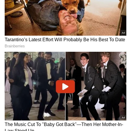
2
5
Image Credit :
ANI
జీటీ వర్సెస్ ఆర్సీబీ హెడ్-టు-హెడ్ రికార్డ్స్ ఇవే