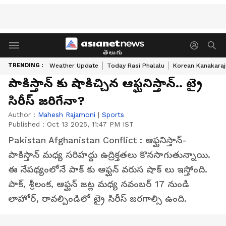
తెలుగు
TRENDING :
Weather Update
Today Rasi Phalalu
Korean Kanakaraj
పాకిస్తాన్ కు షాకిచ్చిన ఆఫ్ఘనిస్తాన్.. ట్రై
సిరీస్ జరిగేనా?
Author :
Mahesh Rajamoni
|
Sports
Published :
Oct 13 2025, 11:47 PM IST
Pakistan Afghanistan Conflict : ఆఫ్ఘనిస్తాన్-
పాకిస్తాన్ మధ్య సరిహద్దు ఉద్రిక్తతలు కొనసాగుతున్నాయి.
ఈ నేపథ్యంలోనే పాక్ కు ఆఫ్ఘన్ వరుస షాక్ లు ఇస్తోంది.
పాక్, శ్రీలంక, ఆఫ్ఘన్ జట్ల మధ్య నవంబర్ 17 నుండి
లాహోర్, రావల్పిండిలో ట్రై సిరీస్ జరగాల్సి ఉంది.