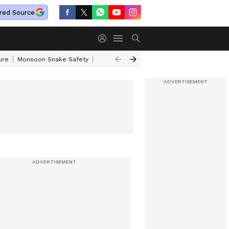
red Source
ure
Monsoon Snake Safety
Akkineni Nageswara Rao
IRCTC Tour Pac