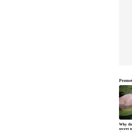
లో తెలుసుకోండి
త గ్రౌండ్ వర్క్ చేయాలి. మీ ఏరియాలో ఎలాంటి పెంపుడు