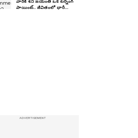
వారికి శని జయంతి ఒక టర్నింగ్
పాయింట్.. జీవితంలో భారీ
మార్పులు