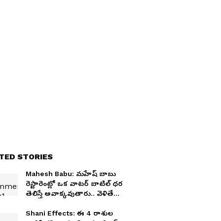
TED STORIES
Mahesh Babu: మహేష్ బాబు
రెస్టారెంట్లో ఒక వాటర్ బాటిల్ ధర
తెలిస్తే అవాక్కవుతారు.. వెళితే
తినకుండా వచ్చేసేలా రేట్లు
Shani Effects: ఈ 4 రాశుల