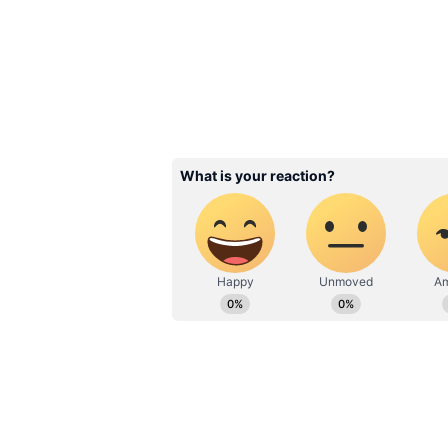
ఈ బిజినెస్‌ను రూ.50 వేల నుంచి రూ.2 లక్ష
ఫుడ్, ఫీడింగ్ బౌల్స్, బొమ్మలు, లీష్, గ్ర
లేకుండా ఇంటి నుంచే ఈ వ్యాపారం మొదల
Flipkart వంటి ఆన్‌లైన్ ప్లాట్‌ఫామ్‌ల 
Related Articles
Mahesh Babu: మహేష్ 
రెస్టారెంట్లో ఒక వాటర్ బా
తెలిస్తే అవాక్కవుతారు.. వె
తినకుండా వచ్చేసేలా రేట్లు