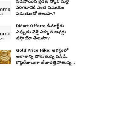
ప‌డిపోయిన క్రెడిట్ స్కోర్ మ‌ళ్లీ
పెర‌గ‌డానికి ఎంత స‌మ‌యం
ప‌డుతుందో తెలుసా.?
DMart Offers: డీమార్ట్‌కు
ఎప్పుడు వెళ్తే ఎక్కువ ఆఫర్లు
వస్తాయో తెలుసా?
Gold Price Hike: ఆగస్టులో
ఆకాశాన్ని తాకుతున్న పసిడి..
కొద్దిరేజులుగా బేజారెత్తిపోతున్న
కొనుగోలుదారులు