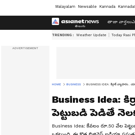
Malayalam
Newsable
Kannada
Kannada
తాజా వార్తలు
ఎ
TRENDING :
Weather Update
Today Rasi P
HOME
BUSINESS
BUSINESS IDEA: కిర్రాక్ వ్యాపారం.. యాభ
Business Idea: కిర్
పెట్టుబడి పెడితే న
Business Idea: కేవలం రూ.50 వేల పెట్టు
ఒకటుంది. ఈ కొత్త బిజినెస్ ఐడియా ప్రస్తుత