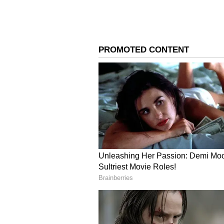
జంతువులు అధికంగా ఉన్నాయి? ఎలాంటి వస
హోల్‌సేల్ డీలర్ల నుంచి తక్కువ ధరకు వస్త
పెరిగేకొద్దీ, ఫేమస్ పెట్ ఫుడ్ బ్రాండ్లు, ట్
అమ్మకాన్ని విస్తరించవచ్చు. అదనంగా, పె
మరింత పెరుగుతుంది.