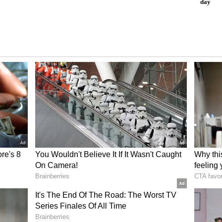
్తువులకు ఎక్కువ డిమాండ్ ఉందో తెలుసుకోవాలి. ఆ తర్వాత
ువులు కొని వాటిని ఆన్ లైన్లో అమ్మడం మొదలుపెట్టాలి. వ్యాపారం
రీట్స్, మెడికల్ కిట్స్, పెంపుడు జంతువుల సంరక్షణ వస్తువులను కూడా
ట్ గ్రూమింగ్, హోమ్ డెలివరీ సేవలను కూడా అందిస్తే ఆదాయం