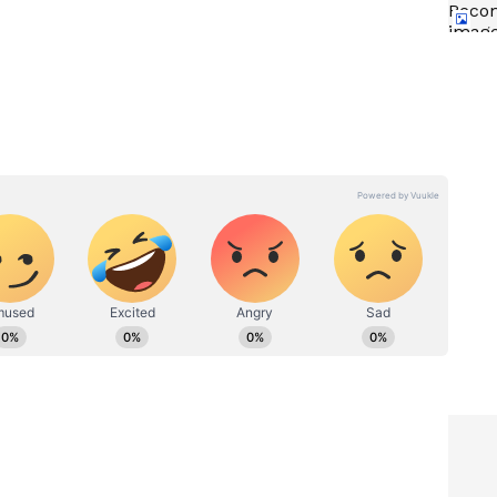
ల పెట్టుబడితో మొదలుపెట్టవచ్చు. ప్రారంభంలో చిన్నగా పెట్
ూమింగ్ వస్తువులు అమ్మాలి. షాపు అద్దెకు తీసుకోవాల్సిన అవసరం
ుపెట్టవచ్చు. ముఖ్యంగా Instagram, WhatsApp, Amazon,
ద్వారా అమ్మకాలు జరపడానికి మంచి అవకాశం ఉంది.
బాబు
Shani Effects: ఈ 4 రాశుల వారికి
టిల్ ధర
శని జయంతి ఒక టర్నింగ్
ళితే
పాయింట్.. జీవితంలో భారీ
మార్పులు