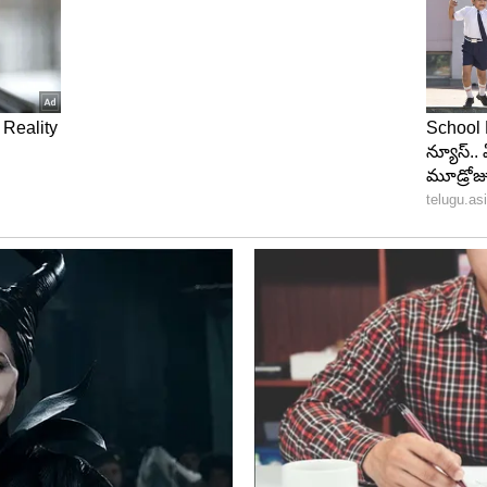
ాయి. 20 శాతం నుంచి 50 శాతం వరకు లాభాలు ఉంటాయి.