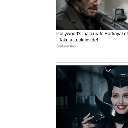
4
4
Image Credit :
AI Meta
ఎంత లాభం వస్తుంది?
ఈ వ్యాపారంలో లాభాలు అధికంగానే ఉంట