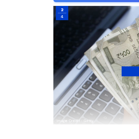
2
4
Image Credit :
Getty
ఇలా మొదలుపెట్టండి