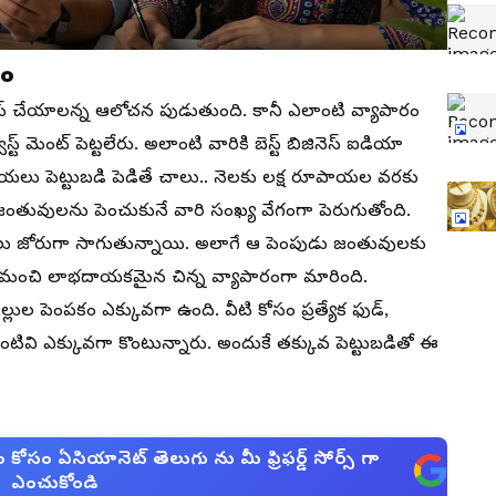
రం
ినెస్ చేయాలన్న ఆలోచన పుడుతుంది. కానీ ఎలాంటి వ్యాపారం
ట్ మెంట్ పెట్టలేరు. అలాంటి వారికి బెస్ట్ బిజినెస్ ఐడియా
ు పెట్టుబడి పెడితే చాలు.. నెలకు లక్ష రూపాయల వరకు
జంతువులను పెంచుకునే వారి సంఖ్య వేగంగా పెరుగుతోంది.
్మకాలు జోరుగా సాగుతున్నాయి. అలాగే ఆ పెంపుడు జంతువులకు
 మంచి లాభదాయకమైన చిన్న వ్యాపారంగా మారింది.
్లుల పెంపకం ఎక్కువగా ఉంది. వీటి కోసం ప్రత్యేక ఫుడ్,
ంటివి ఎక్కువగా కొంటున్నారు. అందుకే తక్కువ పెట్టుబడితో ఈ
సం ఏసియానెట్ తెలుగు ను మీ ఫ్రిఫర్డ్ సోర్స్ గా
ఎంచుకోండి