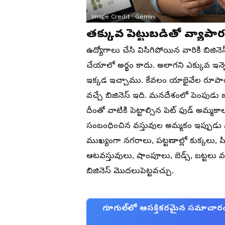
Image Credit :
Gemini
తక్కువ పెట్టుబడితో వ్యాపా
ఉద్యోగాలు చేసి విసిగిపోయిన వారికి బిజ
చేయాలో అర్థం కాదు. అలాగని ఎక్కువ ఇన్వెస్
ఇక్కడ ఇచ్చాము. కేవలం యాభైవేల రూపాయల
వచ్చే బిజినెస్ ఇది. మనదేశంలో పెంపుడు 
దీంతో వాటికి పెట్టాల్సిన పెట్ ఫుడ్ అమ
సంబంధించిన వస్తువుల అమ్మకం ఇప్పుడు
ముఖ్యంగా నగరాలు, పట్టణాల్లో కుక్కలు, పిల
ఆటవస్తువులు, షాంపూలు, బెడ్స్, బట్టలు వ
బిజినెస్ మొదలుపెట్టవచ్చు.
గూగుల్‌లో ఆసక్తికరమైన సమాచారం కో