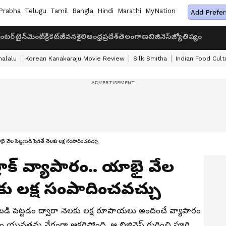
Prabha
Telugu
Tamil
Bangla
Hindi
Marathi
MyNation
Add Prefer
ంటర్‌టైన్‌మెంట్
క్రికెట్
జీవనశైలి
ఆంధ్రప్రదేశ్
తెలంగాణ
బిజినెస్
జ్యోతిష్యం
halalu
Korean Kanakaraju Movie Review
Silk Smitha
Indian Food Cult
ై వేల పెట్టుబడి పెడితే నెలకు లక్ష సంపాదించవచ్చు
రాక్ వ్యాపారం.. యాభై వేల
ెలకు లక్ష సంపాదించవచ్చు
బడి పెట్టడం ద్వారా నెలకు లక్ష రూపాయలు అందించే వ్యాపారం
ం యువతను వేగంగా ఆకర్షిస్తోంది. ఆ బిజినెస్ గురించి పూర్తి