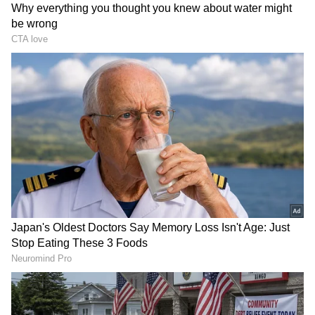
Image Credit :
StockPhoto
తత్కాల్ టికెట్ బుకింగ్ సమయం చూసుకోవాలి
తత్కాల్ బుకింగ్ అంటే టైమింగ్ చాలా ముఖ్యం. ఎందుకంటే
ఇందులో ప్రతి సెకన్ ఎంతో కీలకం. ఏసీ క్లాస్‌ టికెట్లు 2AC,
3AC, 1AC కోసం తత్కాల్ ఉదయం 10 గంటలకు
ప్రారంభమవుతాయి. స్లీపర్ వంటి నాన్-ఏసీ క్లాస్ టికెట్ల
బుకింగ్ ఉదయం 11 గంటలకు ఓపెన్ అవుతుంది. ఆ వేళలు
తెలుసుకోవాలి.