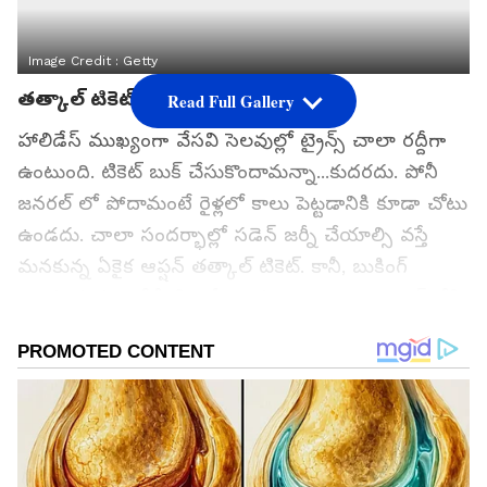
Image Credit :
Getty
తత్కాల్ టికెట్ బుకింగ్ టిప్స్
Read Full Gallery
హాలిడేస్ ముఖ్యంగా వేసవి సెలవుల్లో ట్రైన్స్ చాలా రద్దీగా
ఉంటుంది. టికెట్ బుక్ చేసుకొందామన్నా...కుదరదు. పోనీ
జనరల్ లో పోదామంటే రైళ్లలో కాలు పెట్టడానికి కూడా చోటు
ఉండదు. చాలా సందర్భాల్లో సడెన్ జర్నీ చేయాల్సి వస్తే
మనకున్న ఏకైక ఆప్షన్ తత్కాల్ టికెట్. కానీ, బుకింగ్
మొదలైన క్షణాల్లోనే టికెట్లన్నీ అమ్ముడైపోతాయి. లాగిన్ చేసి,
వివరాలు నింపేలోపే 'వెయిటింగ్' లిస్ట్ వచ్చేస్తుంది. మీక్కూడా
ఇలాగే జరుగుతోందా? అయితే ఇప్పుడా టెన్షన్ వదిలేయండి.
కేవలం 2 నిమిషాల్లో కన్ఫర్మ్ తత్కాల్ టికెట్ బుక్ చేయడానికి
ఉపయోగపడే IRCTC 'మాస్టర్ ట్రిక్' గురించి ఇప్పుడు
తెలుసుకుందాం.