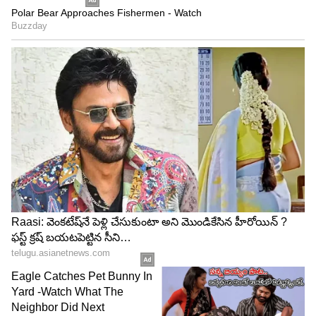
4
5
Image Credit :
ANI
రైలు టికెట్ బుక్ చేసే విధానం
తత్కాల్ బుకింగ్ సమయానికి (ఉదయం 10 లేదా 11
గంటలకు) సుమారు 15-20 నిమిషాల ముందే IRCTC
యాప్ లేదా వెబ్‌సైట్ ఓపెన్ చేయండి. మీ అకౌంట్‌లోని 'My
Account' సెక్షన్‌కి వెళ్లి, అక్కడ 'My Master List'
ఆప్షన్‌పై క్లిక్ చేయండి. ఇక్కడ, మీరు ఎవరికైతే టికెట్లు బుక్