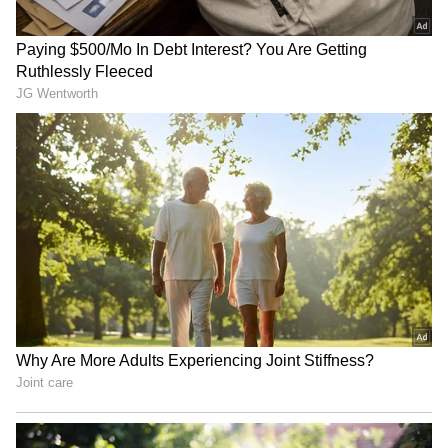
Train Owner: మనదేశంలో రైలుకు యజమాని
అయినా ఏకైక వ్యక్తి.. అది కూడా రైల్వే శాఖ చేసిన
తప్పు వల్లే
Indian Railway: రైలులో సీట్లు బ్లూ కలర్ లోనే
ఎందుకు ఉంటాయో తెలుసా? దీని వెనక రీజన్ ఇదే
3
5
Image Credit :
Wikipedia
ఈ ట్రిక్‌తో టికెట్ కన్ఫర్మ్ అయ్యే ఛాన్స్
తత్కాల్ టికెట్ దొరక్కపోవడానికి ముఖ్య కారణం..
ప్రయాణికుల పేర్లు, వయసు, బెర్త్ వంటి వివరాలు టైప్