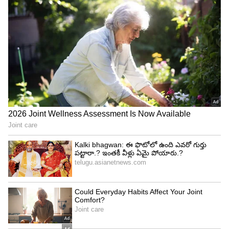
చేయడానికి పట్టే సమయమే. మీరు ఇవన్నీ టైప్ చేసి
ముగించేలోపే, వేరేవాళ్లు టికెట్ కొనేస్తారు. దీనికి సులభమైన
పరిష్కారమే IRCTC 'మాస్టర్ లిస్ట్' (Master List
Feature) ఫీచర్. బుకింగ్ మొదలవడానికి ముందే మీరు ఒక
చిన్న పని చేసిపెడితే చాలు.