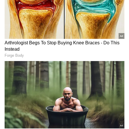
గూగుల్‌లో ఆసక్తికరమైన సమాచారం కోసం ఏసియానెట్ తెలుగు
ను మీ ఫ్రిఫర్డ్ సోర్స్ గా ఎంచుకోండి
2
5