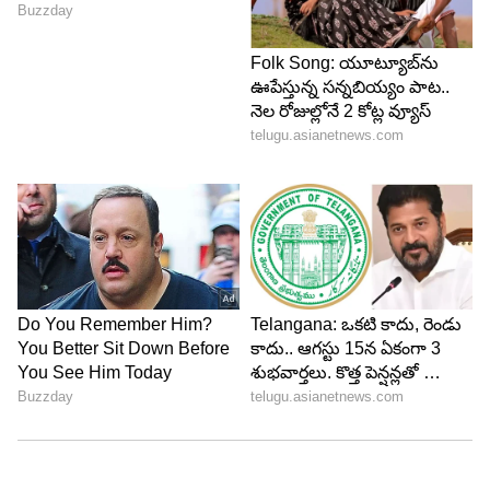
చేయాలనుకుంటున్నారో, వాళ్ల పేర్లు, వయసు, జెండర్ వంటి
వివరాలను 'Add Passenger' ఆప్షన్ ద్వారా ముందే సేవ్
చేసుకోండి.
ఇప్పుడు, బుకింగ్ సమయంలో మీరు ప్యాసింజర్ వివరాల
పేజీకి రాగానే, పేర్లు టైప్ చేయాల్సిన అవసరం ఉండదు.
అక్కడ 'Add Existing' అనే ఆప్షన్ కనిపిస్తుంది. దాన్ని క్లిక్
చేయగానే, మీరు సేవ్ చేసిన మాస్టర్ లిస్ట్ ఓపెన్ అవుతుంది.
పేర్లను సెలెక్ట్ చేసి, నేరుగా పేమెంట్ పేజీకి వెళ్లిపోవచ్చు!
5
5