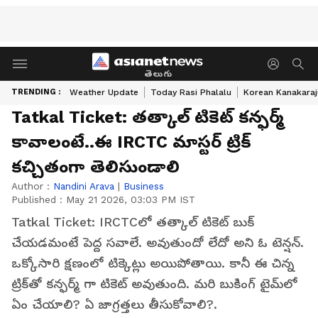
తెలుగు
TRENDING :
Weather Update
Today Rasi Phalalu
Korean Kanakaraj
Tatkal Ticket: తత్కాల్ టికెట్ కన్ఫర్మ్
కావాలంటే..ఈ IRCTC మాస్టర్ ట్రిక్
కచ్చితంగా తెలిసుండాలి
Author :
Nandini Arava
|
Business
Published :
May 21 2026, 03:03 PM IST
Tatkal Ticket: IRCTCలో తత్కాల్ టికెట్ బుక్
చేయడమంటే పెద్ద సవాలే. అవుతుందో లేదో అని ఓ టెన్షన్‌.
ఒక్కోసారి క్షణంలో టిక్కెట్లు అయిపోతాయి. కానీ ఈ చిన్న
ట్రిక్‍తో కన్ఫర్మ్ గా టికెట్ అవుతుంది. మరి బుకింగ్ టైమ్‌లో
ఏం చేయాలి? ఏ జాగ్రత్తలు తీసుకోవాలి?.