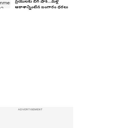
ప్రియులకు బిగ్ షాక్...మళ్లీ
ఆకాశాన్నింటిన బంగారం ధరలు