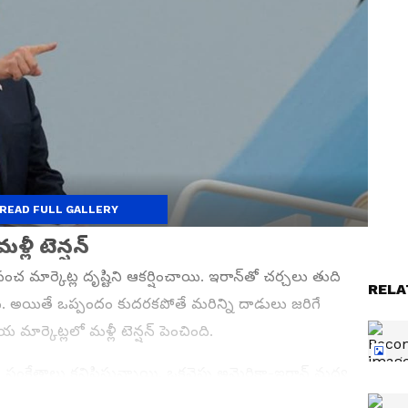
READ FULL GALLERY
్లీ టెన్షన్
ంచ మార్కెట్ల దృష్టిని ఆకర్షించాయి. ఇరాన్‌తో చర్చలు తుది
RELA
 అయితే ఒప్పందం కుదరకపోతే మరిన్ని దాడులు జరిగే
ర్కెట్లలో మళ్లీ టెన్షన్ పెంచింది.
రమ సంకేతాలు కనిపిస్తున్నాయి. ఒకవైపు అమెరికా-ఇరాన్ మధ్య
ోవైపు భౌగోళిక ఉద్రిక్తతలు పూర్తిగా తగ్గకపోవడంతో