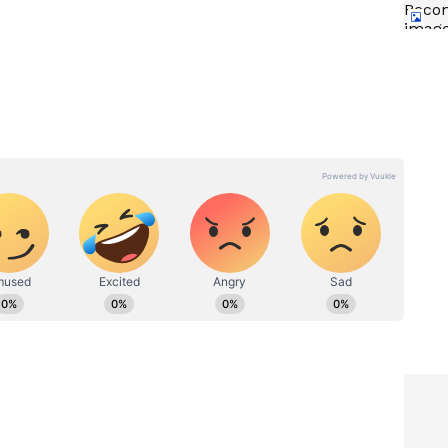
ు చూపుతున్నారు. ఇదే గోల్డ్ రేట్ల పెరుగుదలకు ప్రధాన కారణంగా
్ రేట్లు
Gold Price Hike: పసిడి ప్రియులకు
గిందో
బిగ్ షాక్...మళ్లీ ఆకాశాన్నింటిన
బంగారం ధరలు