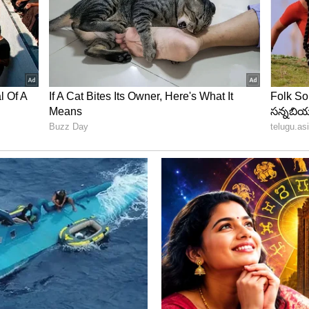
. 2019లో ఈటీవీతో కెరీర్ ప్రారంభించారు. తర్వాత పలు తెలుగు
్టీమీడియా జర్నలిస్టుగా చేస్తున్నారు. ఈమె
ు సంబదించిన వార్తలు, విశ్లేషణలు చేయగలరు.