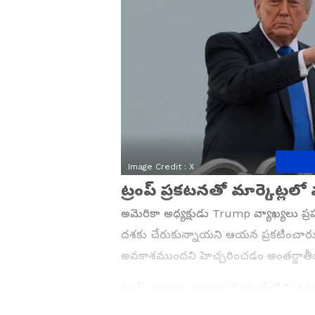
Image Credit :
X
ట్రంప్ ప్రకటనతో మార్కెట్లలో మళ
అమెరికా అధ్యక్షుడు Trump వ్యాఖ్యలు ప్రప
దశకు చేరుకున్నాయని ఆయన ప్రకటించారు.
అవకాశముందని హెచ్చరించడం అంతర్జాతీయ మా
ట్రంప్ వ్యాఖ్యల తర్వాత మార్కెట్‌లో మిశ్
శాంతి ఒప్పందంపై ఆశలు కనిపిస్తుండగా.. మర