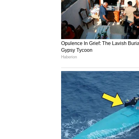
Nandini Arava
NA
6 సంవత్సరాలుగా జర్నలిజంలో ఉన్నారు
చానెళ్లలో సబ్ ఎడిటర్ గా పనిచేశారు. ప్రస్తుతం ఏసియా నెట్ లో మల
సినిమా, జీవనశైలి, తెలుగు రాష్ట్రాలక
బంగారం