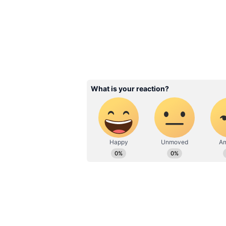
పెట్టుబడిదారులు మళ్లీ బంగారం వైపు మొగ్గ
విశ్లేషకులు భావిస్తున్నారు.
Related Articles
Gold Price Fall: మళ్లీ గోల్డ
ఢమాల్...తులంపై ఎంత తగ్
తెలుసా?
3
3