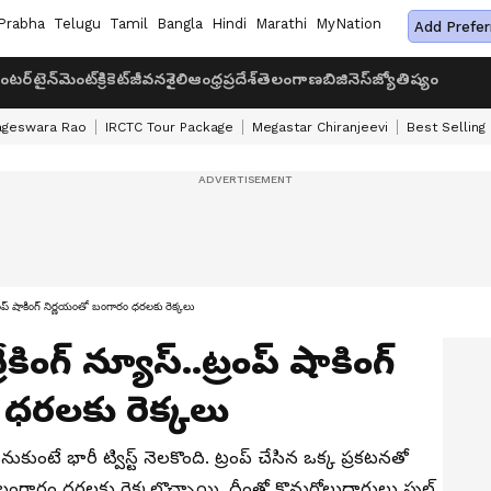
Prabha
Telugu
Tamil
Bangla
Hindi
Marathi
MyNation
Add Prefer
ంటర్‌టైన్‌మెంట్
క్రికెట్
జీవనశైలి
ఆంధ్రప్రదేశ్
తెలంగాణ
బిజినెస్
జ్యోతిష్యం
ageswara Rao
IRCTC Tour Package
Megastar Chiranjeevi
Best Selling
ంప్ షాకింగ్ నిర్ణయంతో బంగారం ధరలకు రెక్కలు
కింగ్ న్యూస్..ట్రంప్ షాకింగ్
ధరలకు రెక్కలు
టే భారీ ట్విస్ట్ నెలకొంది. ట్రంప్ చేసిన ఒక్క ప్రకటనతో
ీ బంగారం ధరలకు రెక్కలొచ్చాయి. దీంతో కొనుగోలుదారులు ఫుల్