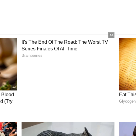
కెట్‌లో కొనుగోళ్లు తగ్గలేదు. ఇక వెండి ధరలు అయితే మరింత
్ మార్కెట్‌లో కిలో వెండి ధర ఒక్కరోజులోనే రూ.5,000
90,000 మార్క్‌ను టచ్ చేసింది. ఇటీవలే వెండి ధర రూ.3 లక్షల