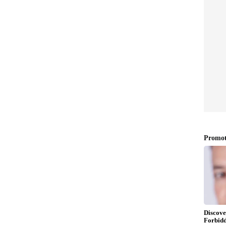
ెట్ల 10 గ్రాముల బంగారం ధరపై రూ.490 పెరిగి రూ.1,59,930కు
 బంగారం ధర రూ.450 పెరిగి రూ.1,46,600గా నమోదైంది. గత