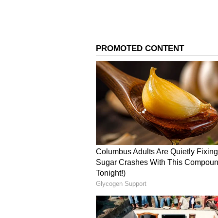
రెండు రోజుల పెరుగుదల తర్వాత కూడా మార్
వేగంగా పరుగులు పెడుతున్నాయి. హైదరాబాద
పెరిగింది. దీంతో కేజీ సిల్వర్ రేటు రూ.2,
మార్క్ దాటేసింది.
ABOUT THE AUTHOR