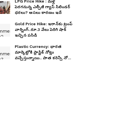
LPG Price Hike : మళ్లీ
పెరగనున్న ఎల్పీజీ గ్యాస్ సిలిండర్
ధరలు? అసలు కారణం ఇదే
Gold Price Hike: ఇరాన్‌కు ట్రంప్
వార్నింగ్..రూ.3 వేలు పెరిగి షాక్
ఇచ్చిన పసిడి
Plastic Currency: భారత
మార్కెట్లోకి ప్లాస్టిక్ నోట్లు
వచ్చేస్తున్నాయి.. పాత కరెన్సీ నోట్ల
సంగతేంటి?