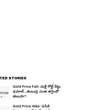
TED STORIES
Gold Price Fall: మళ్లీ గోల్డ్ రేట్లు
ఢమాల్...తులంపై ఎంత తగ్గిందో
తెలుసా?
Gold Price Hike: పసిడి