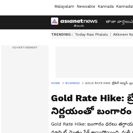
Malayalam
Newsable
Kannada
Kannada
తాజా వార్తలు
ఎ
TRENDING :
Today Rasi Phalalu
Akkineni N
HOME
BUSINESS
GOLD RATE HIKE: బ్రేకింగ్ న్యూస్..ట్ర
Gold Rate Hike: బ్రే
నిర్ణయంతో బంగారం 
Gold Rate Hike: బంగారం ధరలు తగ్గాయనుకుం
మార్కెట్ మొత్తం షేక్ అయిపోయింది. మళ్ల