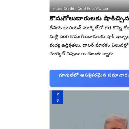
Image Credit :
Gold Price\Twitter
కొనుగోలుదారులకు షాకిచ్చ
దేశీయ బులియన్ మార్కెట్‌లో గత కొన్ని
మళ్లీ పెరిగి కొనుగోలుదారులకు షాక్ ఇచ్
మధ్య ఉద్రిక్తతలు, డాలర్ మారకం విలువల్లో
మార్కెట్ నిపుణులు చెబుతున్నారు.
గూగుల్‌లో ఆసక్తికరమైన సమాచారం కో
2
3