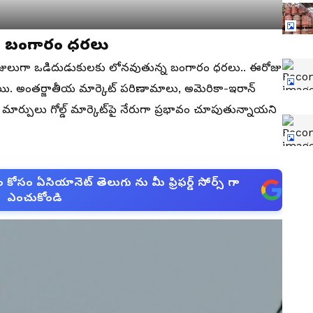
ిన బంగారం ధరలు
 రోజులుగా ఒడిదుడుకులకు లోనవుతున్న బంగారం ధరలు.. ఈరోజు
చాయి. అంతర్జాతీయ మార్కెట్ పరిణామాలు, అమెరికా-ఇరాన్
 మార్పులు గోల్డ్ మార్కెట్‌పై నేరుగా ప్రభావం చూపుతున్నాయని
సం ఏసియానెట్ తెలుగు ను మీ ఫ్రిఫర్డ్ సోర్స్ గా
ఎంచుకోండి