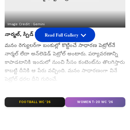
Image Credit :
Gemini
నార్మల్, స్పీడ్ పెట్రోల్ అంటే ఏంటి?
Read Full Gallery
మనం రెగ్యులర్‌గా బంకుల్లో కొట్టించే సాధారణ పెట్రోల్‌నే
నార్మల్ లేదా అన్‌లెడెడ్ పెట్రోల్ అంటారు. పర్యావరణాన్ని
కాపాడటానికి ఇందులో నుంచి సీసం కంటెంట్‌ను తొలగిస్తారు
కాబట్టి దీనికి ఆ పేరు వచ్చింది. మనం సాధారణంగా వినే
పెట్రోల్ ధరల దీని గురించే.
మరోవైపు, స్పీడ్ పెట్రోల్ అనేది భారత్ పెట్రోలియం (BPCL)
సంస్థకు చెందిన ఒక బ్రాండెడ్ హై పర్‌ఫార్మెన్స్ పెట్రోల్.
FOOTBALL WC '26
WOMEN T-20 WC '26
వాహనం పర్‌ఫార్మెన్స్, మైలేజ్ పెంచడానికి ఇది
ఉపయోగపడుతుందని కంపెనీ చెప్తోంది. ఇది కారు
ఇంజిన్‌లోని ఇన్‌టేక్ వాల్వ్స్, పోర్ట్స్‌లో పేరుకుపోయే