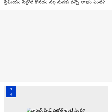
ప్రీమియం పెట్రోల్ కొనడం వల్ల మనకు వచ్చే లాభం ఏంటి?
1
4