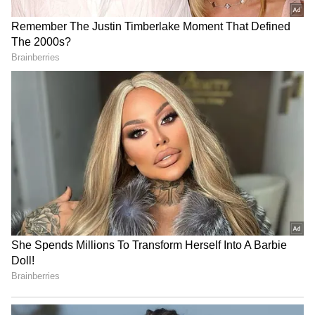
ధరలు.. ఇప్పుడే ఎందుకు పెంచారు? కారణాలు చూస్తే
షాక్ అవుతారు !
IPL 2026: ఐపీఎల్ 2026 ప్లేఆఫ్స్ దెబ్బ.. పంత్, అక్షర్,
రహానేలకు దిమ్మతిరిగే షాక్ !
3
4
Image Credit :
Google
ఏంటి ఈ ఆక్టేన్ రేటింగ్?
పెట్రోల్ అనేది చాలా త్వరగా మండే గుణం ఉన్న ఇంధనం.
ఇంజిన్ లోపల అది ముందే మండిపోకుండా నిరోధించడానికి
ఆక్టేన్ అనే ఖరీదైన కెమికల్‌ను పెట్రోల్‌లో కలుపుతారు.