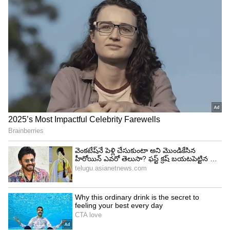
పెట్రోల్ ఎంత ఎక్కువ ప్రెజర్‌ను తట్టుకోగలదు అనేదానిపై ఈ
ఆక్టేన్ రేటింగ్ ఆధారపడి ఉంటుంది. ఆక్టేన్ నంబర్ ఎక్కువగా
ఉంటే ఇంజిన్ నాకింగ్ లేకుండా స్మూత్‌గా నడుస్తుంది. కానీ
ఆక్టేన్ రేటింగ్ పెరిగేకొద్దీ పెట్రోల్ ధర కూడా బాగా
పెరుగుతుంది. వివిధ పెట్రోల్ రకాల ఆక్టేన్ రేటింగ్స్ ఇలా
ఉన్నాయి..
పెట్రోల్ రకం ఆక్టేన్ రేటింగ్
నార్మల్ పెట్రోల్ - 85 నుంచి 91
స్పీడ్ పెట్రోల్ - 90
పవర్ పెట్రోల్ - 91 నుంచి 94
స్పీడ్ - 97 నుంచి 97
పవర్ - 99 నుంచి 99