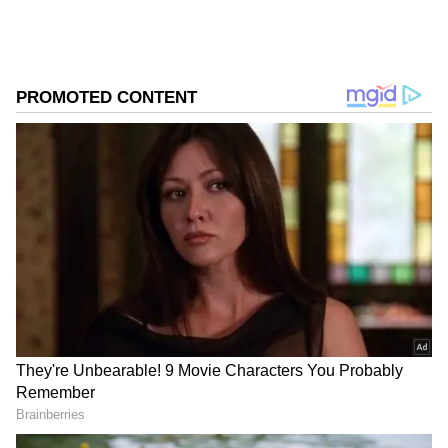
హానికరమైన వ్యర్థాలను క్లీన్ చేస్తుంది. ఇంధన వ్యవస్థ
తుప్పు పట్టకుండా కాపాడుతుంది. ఇందులో స్పీడ్, స్పీడ్ 97
అనే వేరియంట్లు ఉన్నాయి. నార్మల్ పెట్రోల్ కంటే స్పీడ్ ధర
ఎక్కువ, అలాగే స్పీడ్ 97 ధర అన్నింటికంటే చాలా ఎక్కువ.
గూగుల్‌లో ఆసక్తికరమైన సమాచారం కోసం ఏసియానెట్ తెలుగు
ను మీ ఫ్రిఫర్డ్ సోర్స్ గా ఎంచుకోండి