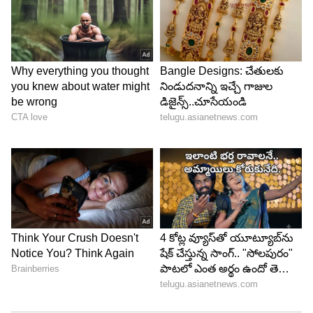
Image Credit :
Our Own
అసలు నిజం ఇదీ
చూడటానికి స్పీడ్, పవర్ పెట్రోల్స్ సూపర్ అనిపించినా,
అసలు ట్విస్ట్ ఇక్కడే ఉంది. ఇండియాలో ఉండే చాలా
సాధారణ కార్లు 87 ఆక్టేన్ ఇంధనంతో నడిచేలా డిజైన్
చేశారు. అలాంటి 87 ఆక్టేన్ కారు ఇంజిన్‌లో మీరు వెళ్లి 90
ఆక్టేన్ పెట్రోల్ పోస్తే.. మైలేజ్ గానీ, పర్‌ఫార్మెన్స్ గానీ అస్సలు
పెరగదు. పైగా లాంగ్ రన్‌లో ఇంజిన్ దెబ్బతినే ఛాన్స్ ఉందని
చాలా మంది కార్ల తయారీదారులు హెచ్చరిస్తున్నారు. కాబట్టి
మీ కారు మ్యాన్యువల్ బుక్ చూసి, అందులో రికమండ్
చేసిన ఆక్టేన్ లెవెల్ పెట్రోల్ మాత్రమే వాడటం మంచింది.
బిఎమ్‌డబ్ల్యూ, ఆడి లాంటి లగ్జరీ, హై పర్‌ఫార్మెన్స్ కార్లు
ఉన్నవాళ్లు మాత్రమే ఇలాంటి ప్రీమియం పెట్రోల్ వాడటం
గురించి ఆలోచించాలి.