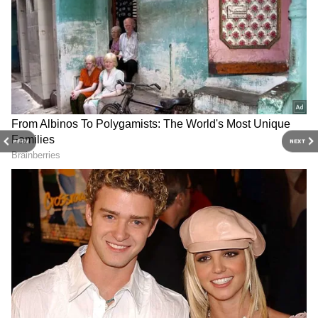
చేస్తుంది. ఇంజిన్‌లో ఇంధనం సరిగ్గా మండేలా చేసి మైలేజ్
పెంచుతుంది.
అంతేకాకుండా, వాహనం నడిపేటప్పుడు మంచి కంఫర్ట్‌ను,
పవర్ అండ్ యాక్సిలరేషన్‌ను ఇస్తుంది. ఇంజిన్ నాకింగ్
సమస్యను తగ్గిస్తుంది. పవర్ పెట్రోల్ ధర కూడా నార్మల్
పెట్రోల్ కంటే ఎక్కువే ఉంటుంది. ఇందులో పవర్ 99 అనే
PREV
NEXT
వేరియంట్ ధర అన్నింటికంటే చాలా కాస్ట్లీ. అయితే ఈ
ఫీచర్లన్నీ కంపెనీలు మార్కెటింగ్ కోసం చెప్పేవి కూడా అయి
ఉండొచ్చు. ఇవన్నీ అర్థం కావాలంటే ముందుగా మనకు
ఆక్టేన్ రేటింగ్ గురించి తెలియాలి.
Related Articles
Petrol Diesel Price: భారీగా పెరిగిన పెట్రోల్, డీజిల్