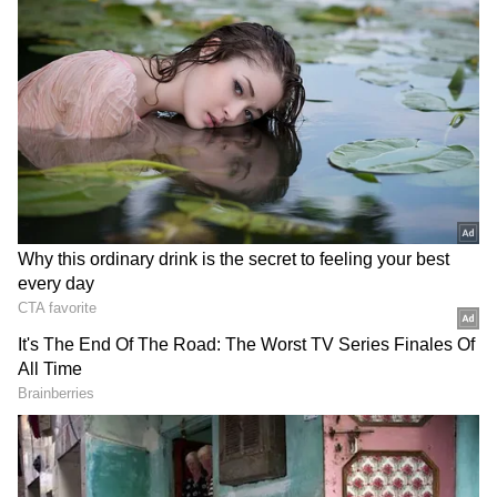
2
4
Image Credit :
Gemini AI
పవర్ పెట్రోల్ కథ ఏంటి?
హిందుస్థాన్ పెట్రోలియం (HPCL) కంపెనీ విక్రయించే హై
పర్‌ఫార్మెన్స్ పెట్రోల్‌ను పవర్ పెట్రోల్ అంటారు. దీని వల్ల కలిగే
లాభాలు కూడా దాదాపు స్పీడ్ పెట్రోల్ లాంటివే. ఇన్‌టేక్
వాల్వ్స్, ఫ్యూయల్ ఇంజెక్టర్లలో ఉండే వ్యర్థాలను ఇది క్లీన్