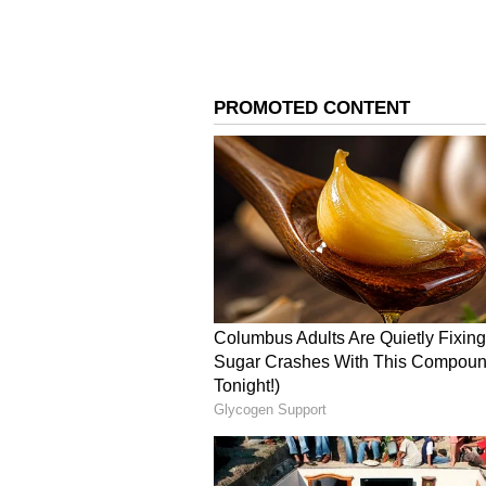
రాగి.. సూర్యుడు, కుజుడి పాజిటివ్ ఎనర్జీకి ప
ఒక చిన్న రాగి చెంబులో గంగాజలం నింపి పెట
చక్రాలను కట్టి 'ధనపు మూట'లా చేసి పెట్ట
డబ్బు నీళ్లలా ఖర్చవడం ఆగిపోయి, ఇంట్లో 
4
4