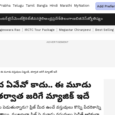
Prabha
Telugu
Tamil
Bangla
Hindi
Marathi
MyNation
Add Prefer
ంటర్‌టైన్‌మెంట్
క్రికెట్
జీవనశైలి
ఆంధ్రప్రదేశ్
తెలంగాణ
బిజినెస్
జ్యోతిష్యం
ageswara Rao
IRCTC Tour Package
Megastar Chiranjeevi
Best Selling
 ఈ మూడు వస్తువులు పెట్టండి, తర్వాత జరిగే మ్యాజిక్ ఇదే
 మీద ఏవేవో కాదు.. ఈ మూడు
 తర్వాత జరిగే మ్యాజిక్ ఇదే
 పెడుతున్నారు? ఫ్రిజ్ మీద ఉంచే వస్తువులు కొన్ని పేదరికాన్ని
ుతాయి. ముఖ్యంగా ఫ్రిజ్ పై మూడు వస్తువులు పెడితే ఆర్థికంగా