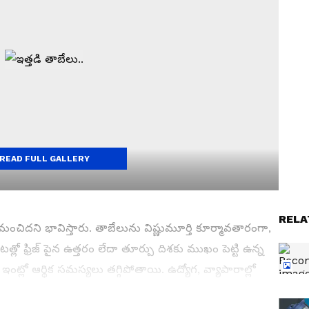
READ FULL GALLERY
RELA
 మంచిదని భావిస్తారు. తాబేలును విష్ణుమూర్తి కూర్మావతారంగా,
ంటత్లో ఫ్రిజ్ పైన ఉత్తరం లేదా తూర్పు దిశకు ముఖం పెట్టి ఉన్న
ఇంట్లో ఆర్థిక సమస్యలు తగ్గిపోతాయి. ఉద్యోగ, వ్యాపారాల్లో