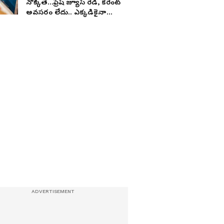
నొక్కితే...ఫ్రెష్ జ్యూస్ రెడీ, కరెంట్
అవసరం లేదు.. ఎక్కడికైనా
తీసుకెళ్లొచ్చు