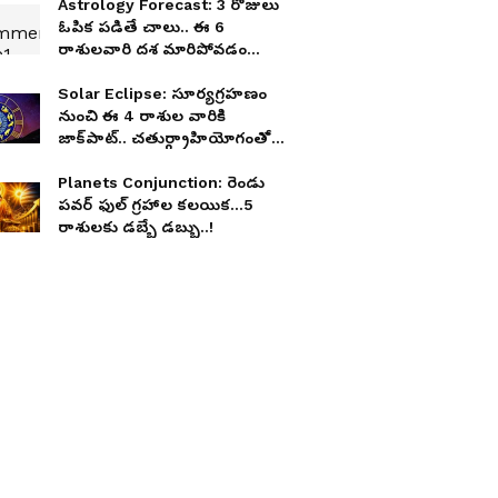
Astrology Forecast: 3 రోజులు
ఓపిక పడితే చాలు.. ఈ 6
రాశులవారి దశ మారిపోవడం
ఖాయం!
Solar Eclipse: సూర్యగ్రహణం
నుంచి ఈ 4 రాశుల వారికి
జాక్‌పాట్.. చతుర్గ్రాహియోగంతో
అదృష్టం
Planets Conjunction: రెండు
పవర్ ఫుల్ గ్రహాల కలయిక...5
రాశులకు డబ్బే డబ్బు..!