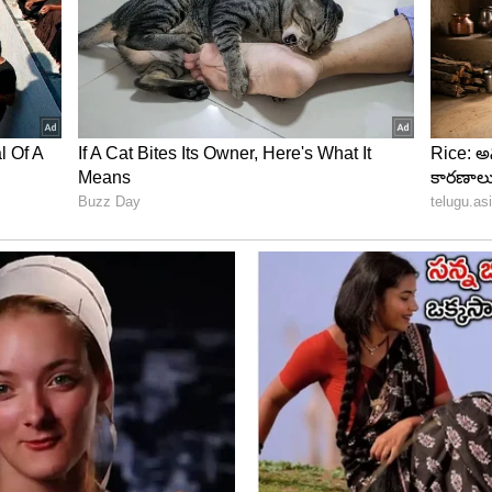
ిని పెట్టొద్దు
 అస్సలు పెట్టకూడదు. వాస్తు ప్రకారం, ఇది ఇంట్లో
ో ఎక్కువ భాగం హాస్పిటల్ ఖర్చులకే పోతుంది.