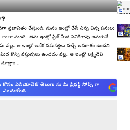
ా?
వగా ప్రభావితం చేస్తుంది. మనం ఇంట్లో చేసే చిన్న చిన్న పనులు
తాయి. చాలా మంది.. తమ ఇంట్లో ఫ్రిజ్ మీద పనికిరావు అనుకునే
ేయడం వల్ల.. ఆ ఇంట్లో అనేక సమస్యలు వచ్చే అవకాశం ఉందని
జ్ మీద కొన్ని వస్తువులు ఉంచడం వల్ల.. ఆ ఇంట్లో లక్ష్మీదేవి
 చూద్దాం…
సం ఏసియానెట్ తెలుగు ను మీ ఫ్రిఫర్డ్ సోర్స్ గా
ఎంచుకోండి