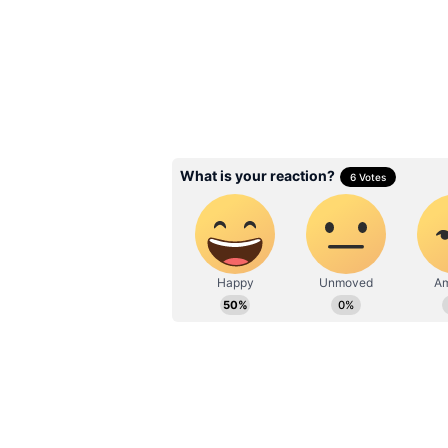
వెదురు మొక్క…
వాస్తు శాస్త్రంలో వెదురు మొక్కను అభివృద్ధ
పాత్రలో నీరు పోసి ఈ మొక్కను ఉంచాలి.
దోషాలు తగ్గుతాయి. సంపద పెరుగుతుంది.
Related Articles
June Horoscope: పగబట్
గ్రహాలు.. ఈ 5 రాశులకు జ
మొత్తం కష్టాలే, ప్రశాంతత
ఉండదు