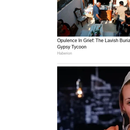
Image Credit :
Chat Gpt
మర్చిపోయి కూడా ఫ్రిడ్జ్ మీద వీట
మందులు (Medicines): ఫ్రిడ్జ్ పైన మందులు
అనారోగ్యాలను పెంచుతుంది. మీ సంపాదనల