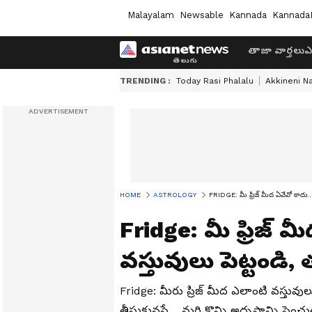
Malayalam
Newsable
Kannada
Kannada
తాజా వార్తలు
ఎ
TRENDING :
Today Rasi Phalalu
Akkineni N
HOME
ASTROLOGY
FRIDGE: మీ ఫ్రిజ్ మీద ఏవేవో కాదు..
Fridge: మీ ఫ్రిజ్
వస్తువులు పెట్టండి,
Fridge: మీరు ప్రిజ్ మీద ఎలాంటి వస్తువులు
తీసుకువస్తే… మరి కొన్ని అదృష్టాన్ని పెంచ