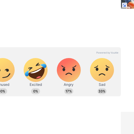
ి, సంతోషం, పాజిటివ్ ఎనర్జీ కి చిహ్నంగా భావిస్తారు. ఒక గాజు
 ఇలా చేయడం వల్ల ఇంట్లో సంతోషాలు పెరుగుతాయి. రాహు
టిన
Mini Juicer: ఒక్క బటన్
ూన్ నెల
నొక్కితే...ఫ్రెష్ జ్యూస్ రెడీ, కరెంట్
 అనేదే
అవసరం లేదు.. ఎక్కడికైనా
తీసుకెళ్లొచ్చు