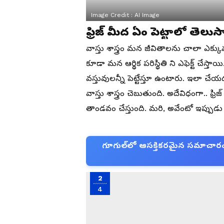
Image Credit :
AI Image
ఫ్రిజ్ మీద ఏం పెట్టాలో తెలుస
వాస్తు శాస్త్రం మన జీవితాలను చాలా ఎక్కు
కూడా మన ఆర్థిక పరిస్థితి ని ఎఫెక్ట్ చేస్
వస్తువులన్నీ పెట్టేస్తూ ఉంటారు. ఇలా చ
వాస్తు శాస్త్రం చెబుతుంది. అదేవిధంగా.. ఫ్రి
తాండవం చేస్తుంది. మరి, అవేంటో ఇప్పుడు
గూగుల్‌లో ఆసక్తికరమైన సమాచారం కో
2
4