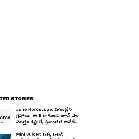
TED STORIES
June Horoscope: పగబట్టిన
గ్రహాలు.. ఈ 5 రాశులకు జూన్ నెల
మొత్తం కష్టాలే, ప్రశాంతత అనేదే
ఉండదు
Mini Juicer: ఒక్క బటన్