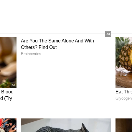
్రతీక. ఇది వంటగది వాతావరణాన్ని బ్యాలెన్స్ చేస్తుంది. ఫ్రిడ్జ్ పైన
్టండి. ఒకవేళ చెంబు లేకపోతే, ఎర్రటి గుడ్డలో 5 గోమతి
ొచ్చు. ఈ చిట్కా ఇంట్లో అనవసర ఖర్చులను అరికడుతుంది.
సిరిసంపదలు నిలుస్తాయి.