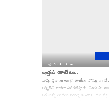
Image Credit :
Amazon
ఇత్తడి తాబేలు..
వాస్తు ప్రకారం ఇంట్లో తాబేలు బొమ్మ ఉంటే
లక్ష్మీదేవి రాకగా పరిగణిస్తారు. మీరు మీ ఇ
ఒక చిన్న తాబేలు బొమ్మ ఉంచాలి. దీని వల్ల 
ఉన్న సమస్యలు కూడా తీరిపోతాయి.