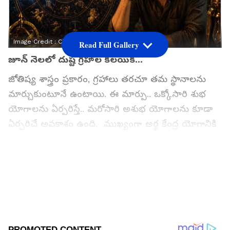
Image Credit :
Chat Gpt
Read Full Gallery
జూన్ నెలలో దుష్ట గ్రహాల కలయిక...
జోతిష్య శాస్త్రం ప్రకారం, గ్రహాలు తరచూ తమ స్థానాలను
మార్చుకుంటూనే ఉంటాయి. ఈ మార్పు.. ఒక్కోసారి శుభ
యోగాలను ఏర్పరిస్తే.. మరోసారి అశుభ యోగాలను కూడా
ఏర్పరిచే అవకాశం ఉంది. ముఖ్యంగా అర్థ కేంద్ర యోగానికి
చాలా ప్రాముఖ్యత ఉంది. జూన్ 4, 10, 26 తేదీల్లో ఈ
యోగం ఏర్పడుతోంది. ఈ యోగం అశుభ ఫలితాలను
ఇస్తుంది. ఈ నెలలో గ్రహాలు పగపట్టడం కారణంగా కష్టాలు
అనుభవించే రాశులు ఏంటో చూద్దాం….
గూగుల్‌లో ఆసక్తికరమైన సమాచారం కోసం ఏసియానెట్ తెలుగు
ను మీ ఫ్రిఫర్డ్ సోర్స్ గా ఎంచుకోండి