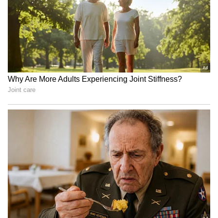
Famous Birth Dates: ఈ తేదీల్లో పుట్టిన వారు
సోషల్ మీడియాలో తొందరగా ఫేమస్ అవుతారు..!
Zodiac signs:మీరు ఎంత రెచ్చగొట్టినా... ఈ రాశుల
అమ్మాయిలకు కోపం కూడా రాదు..!
3
6
Image Credit :
Asianet News
సింహ రాశి
జూన్ నెలలో సింహ రాశివారికి కూడా కొన్ని సమస్యలు వచ్చే