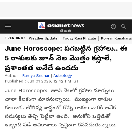
తెలుగు
TRENDING :
Weather Update
Today Rasi Phalalu
Korean Kanakaraj
June Horoscope: పగబట్టిన గ్రహాలు.. ఈ
5 రాశులకు జూన్ నెల మొత్తం కష్టాలే,
ప్రశాంతత అనేదే ఉండదు
Author :
Ramya Sridhar
|
Astrology
Published :
Jun 01 2026, 12:42 PM IST
June Horoscope: జూన్ నెలలో గ్రహాల మార్పులు
చాలా కీలకంగా మారనున్నాయి. ముఖ్యంగా రాశుల
కలయిక.. జోతిష్య శాస్త్రంలో కొన్ని రాశుల వారికి అనేక
సమస్యలు తెచ్చి పెట్టేలా ఉంది. అనుకోని ఒత్తిడితో
ఇబ్బంది పడే అవకాశాలు స్పష్టంగా కనపడుతున్నాయి.