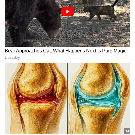
Image Credit :
Getty
వృషభ రాశి...
ఈ జూన్ నెలలో వృషభ రాశివారికి ఊహించని సమస్యలు
వచ్చే అవకాశాలు ఉన్నాయి. ముఖ్యంగా ఉద్యోగం చేసే
వారికి ఒత్తిడి కాస్త ఎక్కువయ్యే అవకాశం ఉంది. ఆర్థిక
ఇబ్బందులు కూడా ఎదురయ్యే ప్రమాదం ఉంది. ఆరోగ్యం
కూడా అనుకూలంగా ఉండకపోవచ్చు. చిన్న చిన్న ఆరోగ్య
సమస్యలు ఎదురౌతాయి.