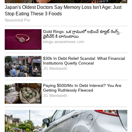
అవకాశం ఉంది. ముఖ్యంగా ఉద్యోగులు తమ అధికారాన్ని
దుర్వినియోగం చేయడం వల్ల తీవ్ర ఇబ్బందుల్లో పడొచ్చు. ఈ
నెలలో ఆర్థిక ఇబ్బందులు కూడా వచ్చే అవకాశం ఉంది.
చిన్న పాటి ఆరోగ్య సమస్యలు రావచ్చు. కాబట్టి.. జాగ్రత్తగా
ఉండటం చాలా అవసరం.