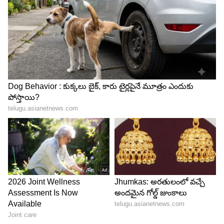
4
6
Image Credit :
Getty
కన్య రాశి...
జూన్ నెలలో కన్య రాశివారు చాలా జాగ్రత్తగా ఉండాలి. ఈ
సమయంలో ఊహించని ఇబ్బందులు ఎదురౌతాయి.
ముఖ్యంగా వ్యాపారం చేసే వారికి చిక్కులు వచ్చే అవకాశం
ఉంది. కాబట్టి.. తొందరపాటు నిర్ణయాలు తీసుకోకూడదు.
ఆచితూచి ఆలోచించి అడుగులు వేయాలి. ఆరోగ్య
సమస్యలు కూడా ఇబ్బంది పెట్టే అవకాశం ఉంది..