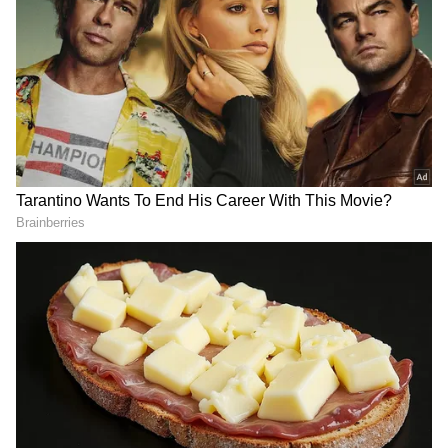
Image Credit :
Getty
వాస్తు శాస్త్రం ఏం చెబుతోంది?
వాస్తు శాస్త్రం కూడా ఇదే విషయాన్ని చెబుతుంది. రాజవల్లభ,
సమరాంగణ సూత్రధార వంటి ప్రాచీన వాస్తు గ్రంథాల్లో
చెప్పులు వేసుకుని వంట చేయడం గురించి ప్రస్తవిం ప్రస్తావన
ఉంది. ఈ రెండు శాస్త్రాలు చెబుతున్న ప్రకారం ఇంట్లోని రెండు
ప్రదేశాలను ఎప్పుడైనా పరిశుభ్రంగా ఉంచాలి. అవి పూజగది,
వంటగది. ఈ రెండూ గదులు పరిశుభ్రతంగా ఉంటేనే
దేవతలు కరుణిస్తారు. ఈ రెండు గదులు పరిశుభ్రంగా,
పవిత్రంగా ఉంటే అంతా మంచే జరుగుతుంది.