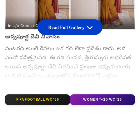
Image Credit :
Chat Gpt
Read Full Gallery
అన్నపూర్ణ దేవి నివాసం
వంటగది అంటే కేవలం ఒక గది లేదా ప్రదేశం కాదు. అది
ఎంతో పవిత్రమైనది. ఈ గది సంపద, శ్రేయస్సుకు అధిదేవత
అయిన అన్నపూర్ణా దేవి నివసించే స్థలంగా చెప్పుకుంటారు.
బయటి నుంచి ఆ చెప్పులతోనే వంటగదిలోకి వెళ్లడం
ఏమాత్రం మంచిది కాదు. అలా చేస్తే అన్నపూర్ణ దేవిని
అవమానించినట్లేనని పురాణాలు చెబుతున్నాయి. హిందూ
FIFA FOOTBALL WC '26
WOMEN T-20 WC '26
ధర్మం ప్రకారం, దేవుడు ఉండే చోటికి చెప్పులతో వెళ్లకూడదు.
అలాంటప్పుడు వంటగదిలో చెప్పులు వేసుకుని వంట చేస్తే
అది అన్నపూర్ణ దేవికి కోపం తెప్పిస్తుంది.
గూగుల్‌లో ఆసక్తికరమైన సమాచారం కోసం ఏసియానెట్ తెలుగు