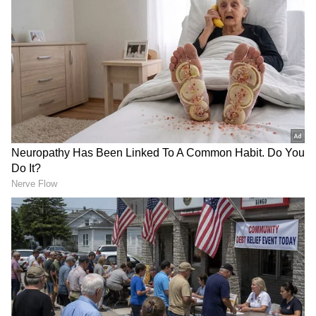
Related Articles
Kumbh Mela Monalisa: చంపేస్తామంటున్నారు
కాపాడండి ప్లీజ్.. కుంభమేళా మోనాలిసా కన్నీళ్లు
Building Home: పిల్లల కోసం ఇల్లు కట్టి మీ జీవితాన్ని
నాశనం చేసుకోకండి.. తల్లిదండ్రులకు వ్యాపారవేత్త
సలహా
3
4
Image Credit :
Getty