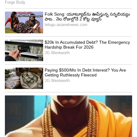
ఆరోగ్యం దెబ్బతినవచ్చు.
4
4