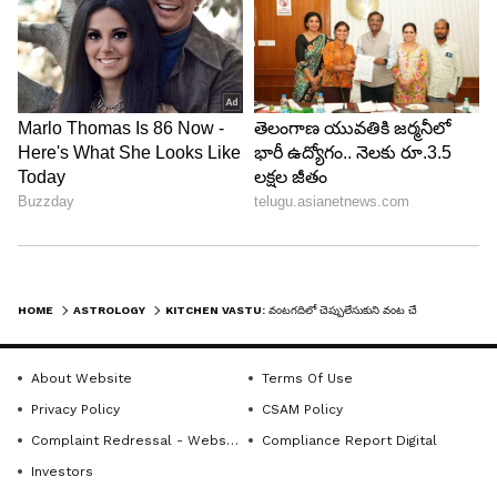
చెప్పులను వాడండి. వాటిని వేసుకుని ఎప్పుడూ బయటకు
లేదా బాత్రూమ్‌కు వెళ్లకండి. వంటగది అన్నపూర్ణా దేవి, అగ్ని
దేవుడి నిలయంగా భావిస్తారు. అపవిత్రమైన పాదాలతో
అక్కడికి వెళ్లడం మంచిది కాదు. ః
LATEST VIDEOS
HOME
ASTROLOGY
KITCHEN VASTU: వంటగదిలో చెప్పులేసుకుని వంట చేస్తే జరిగే అనర్థాలు ఇవే
About Website
Terms Of Use
Privacy Policy
CSAM Policy
Complaint Redressal - Website
Compliance Report Digital
Investors
ABOUT THE AUTHOR