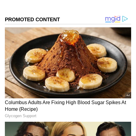
ను మీ ఫ్రిఫర్డ్ సోర్స్ గా ఎంచుకోండి
2
4