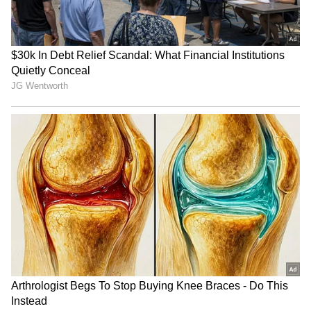
నెగెటివ్ ఎనర్జీ ప్రవేశం
వాస్తు శాస్త్రం ప్రకారం చెబుతున్న ప్రకారం బూట్లు, చెప్పులతో
రాహు, కేతువుల ప్రభావం ఎక్కువగా ఉంటుంది. చెప్పుల వల్ల
నెగెటివ్ ఎనర్జీ వంటగదిలోకి చేరే అవకాశం ఉంది. ఆ నెగిటివ్
ఎనర్జీ చెప్పులు వేసుకుని వంట చేసిన ఆహారం ద్వారా
కుటుంబ సభ్యులకు వ్యాపిస్తుంది. దీనివల్ల అనారోగ్యాలు
వస్తాయి. అలాగే ఇంట్లో అనవసర గొడవలు, ధన నష్టం
వంటివి జరిగే అవకాశం ఉంది.
వాస్తు, మతపరమైన కోణంలోనే కాదు ఈ విషయాన్ని సైన్సు
పరంగా కూడా చూసినా కూడా ఈ అలవాటు చాలా
హానికరం. మనం బయట తిరిగే చెప్పులతో పాటు
సూక్ష్మక్రిములను, బ్యాక్టీరియాను ఇంట్లోకి వస్తాయి. అవే
చెప్పులను వంటగదిలో వాడితే ఆ బ్యాక్టిరియా, వైరస్ మన
ఆహారంలో చేరే అవకాశం ఉంది దీనివల్ల కుటుంబ సభ్యుల