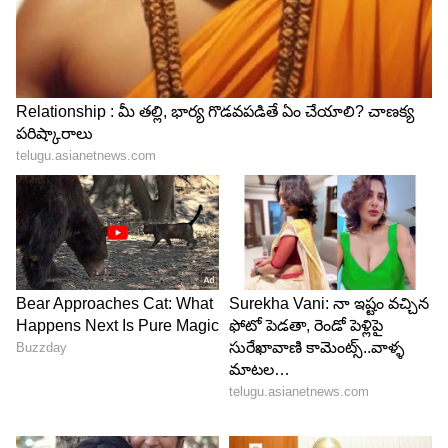
Image Credit :
Getty
పరిష్కారం ఇదిగో
చలికాలంలో నేల చాలా చల్లగా ఉంటుంది కాబట్టి ఆ
కాలంలో ఎక్కువ మంది చెప్పులు ఇంట్లో వేసుకుంటారు. కీళ్ల
నొప్పులతో బాధపడేవారికి వైద్యులే చెప్పులు ధరించమని
సలహా ఇస్తారు. అలాంటి సమయం చెప్పులు వేసుకోక
తప్పదు. కానీ వంట చేసేటప్పుడు ఆ చెప్పులు తీసేస్తే
సరిపోతుంది.
ఇంట్లో వేసుకోవడం తప్పనిసరి అనుకునేవారు కొన్ని
సులభమైన వాస్తు నియమాలను పాటించవచ్చు. బయట
వేసుకునే చెప్పులను ఇంట్లోకి వాడకండి. ప్రత్యేకంగా
వంటగది కోసం శుభ్రమైన ఉన్ని లేదా వస్త్రంతో చేసిన