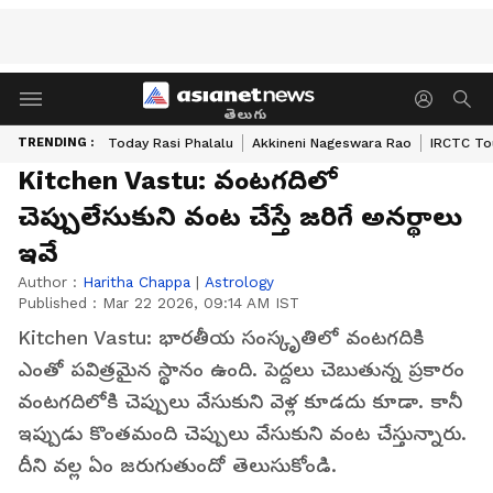
తెలుగు
TRENDING :
Today Rasi Phalalu
Akkineni Nageswara Rao
IRCTC To
Kitchen Vastu: వంటగదిలో
చెప్పులేసుకుని వంట చేస్తే జరిగే అనర్థాలు
ఇవే
Author :
Haritha Chappa
|
Astrology
Published :
Mar 22 2026, 09:14 AM IST
Kitchen Vastu: భారతీయ సంస్కృతిలో వంటగదికి
ఎంతో పవిత్రమైన స్థానం ఉంది. పెద్దలు చెబుతున్న ప్రకారం
వంటగదిలోకి చెప్పులు వేసుకుని వెళ్ల కూడదు కూడా. కానీ
ఇప్పుడు కొంతమంది చెప్పులు వేసుకుని వంట చేస్తున్నారు.
దీని వల్ల ఏం జరుగుతుందో తెలుసుకోండి.