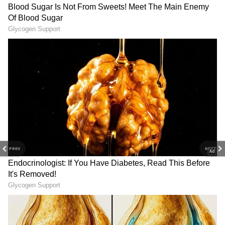
Salt Remedies: ఉప్పును ఈ ప్లేసులో పెడితే ఇంట్లో
సంపద, సంతోషం రెట్టింపు కావడం పక్కా!
3
13
Image Credit :
Asianet News
PREV
NEXT
వృషభ రాశి ఫలాలు
ముఖ్యమైన వ్యవహారాలలో కీలక ఆలోచనలు అమలు
చేస్తారు. సంతానానికి నూతన విద్య, ఉద్యోగావకాశాలు
లభిస్తాయి. సమాజంలో ప్రముఖులతో పరిచయాలు
పెరుగుతాయి. నూతన వాహన కొనుగోలు ప్రయత్నాలు