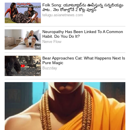
Image Credit :
Asianet News
కర్కాటక రాశి ఫలాలు
సోదరుల నుంచి శుభవార్తలు అందుకుంటారు. ఆకస్మిక
ధనప్రాప్తి కలుగుతుంది. సంఘంలో గౌరవ మర్యాదలు
పెరుగుతాయి. ప్రయాణాలలో కొత్త పరిచయాలు భవిష్యత్తుకు
ఉపయోగపడతాయి. నూతన వ్యాపారాలు ప్రారంభిస్తారు.
ఉద్యోగాలలో అనుకూల వాతావరణం ఉంటుంది.