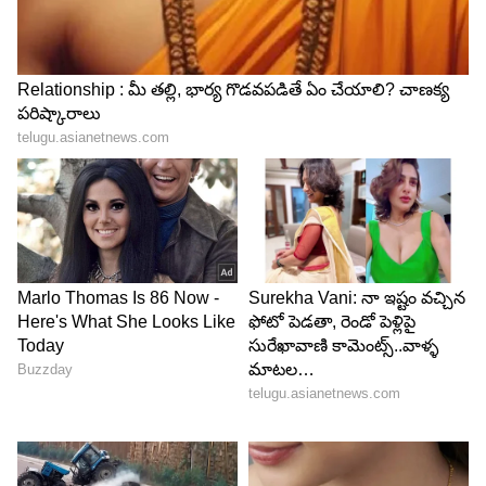
6
13
Image Credit :
Asianet News
సింహ రాశి ఫలాలు