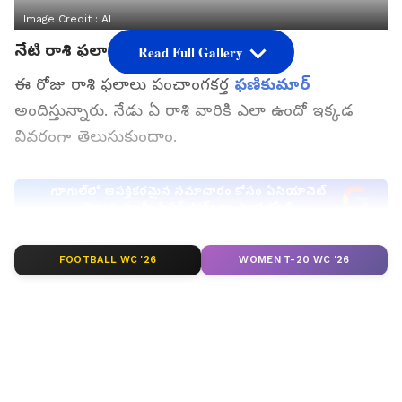
Image Credit :
AI
నేటి రాశి ఫలాలు
Read Full Gallery
ఈ రోజు రాశి ఫలాలు పంచాంగకర్త
ఫణికుమార్
అందిస్తున్నారు. నేడు ఏ రాశి వారికి ఎలా ఉందో ఇక్కడ
వివరంగా తెలుసుకుందాం.
గూగుల్‌లో ఆసక్తికరమైన సమాచారం కోసం ఏసియానెట్
తెలుగు ను మీ ఫ్రిఫర్డ్ సోర్స్ గా ఎంచుకోండి
FOOTBALL WC '26
WOMEN T-20 WC '26