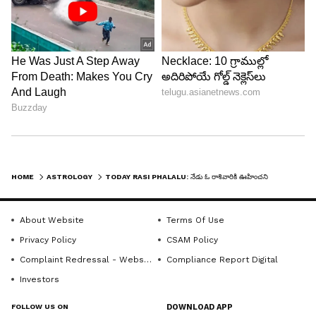
బంధుమిత్రులతో సేవా కార్యక్రమాలు చేపడతారు. స్థిరాస్తి
వివాదాలు పెద్దల సహాయంతో రాజీ చేసుకుంటారు.
ముఖ్యమైన వ్యవహారాలు శ్రమతో పూర్తి చేస్తారు. వృత్తి,
వ్యాపారాలలో ఆలోచనలు నిలకడగా ఉండవు. ఉద్యోగాలలో
విలువైన పత్రాల విషయంలో అప్రమత్తంగా వ్యవహరించాలి.
7
13
HOME
ASTROLOGY
TODAY RASI PHALALU: నేడు ఓ రాశివారికి ఊహించని వ్యక్తుల నుంచి డబ్బు సహాయం అందుతుంది!
About Website
Terms Of Use
Privacy Policy
CSAM Policy
Complaint Redressal - Website
Compliance Report Digital
Image Credit :
Asianet News
Investors
కన్య రాశి ఫలాలు
FOLLOW US ON
DOWNLOAD APP
ఆత్మీయుల నుంచి అరుదైన ఆహ్వానాలు అందుతాయి.