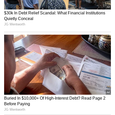
Image Credit :
Asianet News
మిథున రాశి ఫలాలు
దూర ప్రయాణాలు వాయిదా పడతాయి. చిన్నపాటి
అనారోగ్య సమస్యలు బాధిస్తాయి. కుటుంబ సభ్యులతో
వాదనకు దిగడం మంచిది కాదు. ముఖ్యమైన కార్యక్రమాలు
మందకొడిగా సాగుతాయి. ఆర్థిక లావాదేవీలు నిరాశ
పరుస్తాయి. వ్యాపారాలు నిదానంగా సాగుతాయి.
ఉద్యోగాలలో అదనపు బాధ్యతలు ఉంటాయి.
5
13