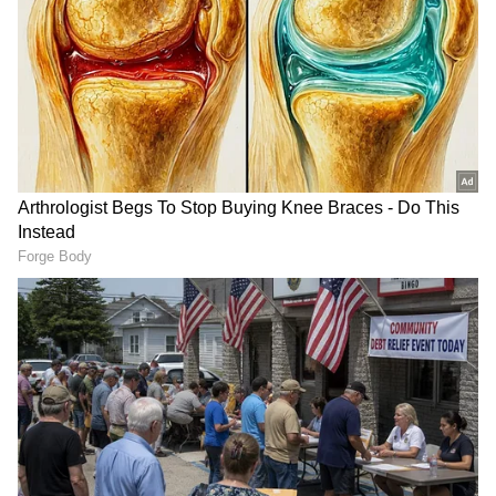
ఫలిస్తాయి. వ్యాపారాలకు సంబంధించి కీలక నిర్ణయాలు
తీసుకుంటారు. ఉద్యోగాలు సాఫీగా సాగుతాయి.
4
13