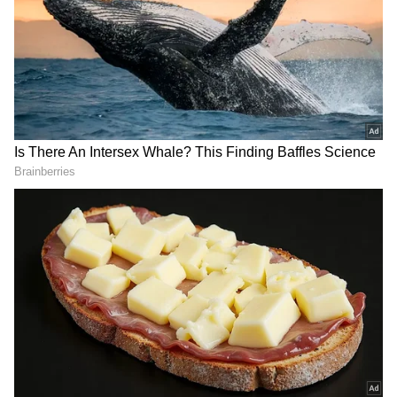
మార్పులు ఉంటాయి. వృత్తి, వ్యాపారాలు నత్తనడకన
సాగుతాయి. ఆర్థిక విషయాలు నిరాశ కలిగిస్తాయి. చేపట్టిన
పనులు శ్రమతో కానీ పూర్తికావు. ఉద్యోగ వాతావరణం కొంత
గందరగోళంగా ఉంటుంది.
Related Articles
Weekly Horoscope: ఈ వారం ఓ రాశివారు మంచి
మాటతీరుతో అందరినీ ఆకట్టుకుంటారు!