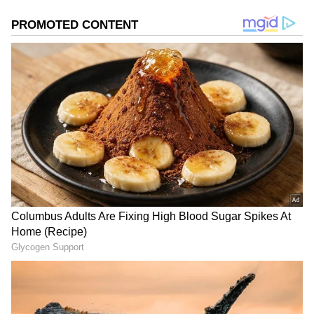
2
13
Image Credit :
Asianet News
మేష రాశి ఫలాలు
నూతన ప్రయత్నాలు ముందుకు సాగవు. బంధువుల నుంచి
ఊహించని మాటలు వినాల్సి వస్తుంది. ప్రయాణాలలో