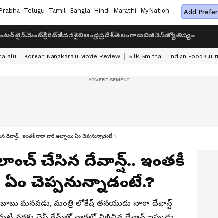
Prabha
Telugu
Tamil
Bangla
Hindi
Marathi
MyNation
Add Prefer
ంటర్‌టైన్‌మెంట్
క్రికెట్
జీవనశైలి
ఆంధ్రప్రదేశ్
తెలంగాణ
బిజినెస్
జ్యోతిష్యం
halalu
Korean Kanakaraju Movie Review
Silk Smitha
Indian Food Cult
 దేవాన్ష్‌.. ఇంత‌కీ నారా వారి అబ్బాయి ఏం చెప్పనున్నాడంటే.?
చ్ చేసిన దేవాన్ష్‌.. ఇంత‌కీ
 ఏం చెప్పనున్నాడంటే.?
ాబు మ‌నవ‌డు, మంత్రి లోకేష్ త‌న‌యుడు నారా దేవాన్ష్‌
టి వ‌ర‌కు చెస్ గేమ్‌తో వార్త‌ల్లో నిలిచిన దేవాన్ష్ ఇప్పుడు