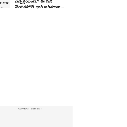
ఎన్నేళ్లయింది.? ఈ ప‌ని
చేయ‌క‌పోతే భారీ జరిమానా
త‌ప్ప‌దు