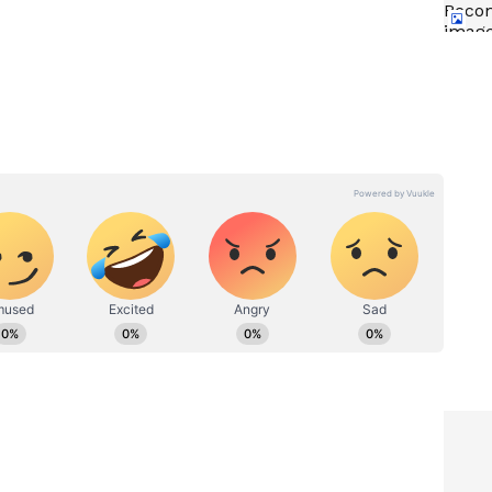
ు” అంటూ ఆయన చేసిన పోస్టు సోషల్ మీడియాలో వైరల్ అయింది.
 ఒక ప్రేక్షకుడిలా ఆస్వాదించేందుకు ఎదురుచూస్తున్నానని కూడా
గిన
Old Car: మీరు కారు కొని
ు
ఎన్నేళ్లయింది.? ఈ ప‌ని చేయ‌క‌పోతే
 తెలియని
భారీ జరిమానా త‌ప్ప‌దు