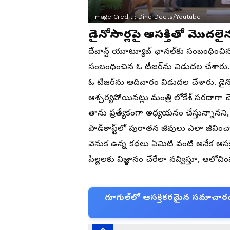
Image Credit :
Dino Deets/Youtube
డైనోసార్లపై ఆసక్తితో మొదలై
దేవాన్ష్ యూట్యూబ్ ఛాన‌ల్‌కు సంబంధించిన
సంబంధించిన ఓ టీజ‌ర్‌ను విడుద‌ల చేశార
ఓ టీజ‌ర్‌ను ఆదివారం విడుద‌ల చేశారు. డైన
ఆశ్చర్యపోయినట్లు మంత్రి లోకేశ్ సరదాగా చె
తాను ప్రత్యేకంగా అధ్యయనం చేస్తున్నానని, వ
పాడ్‌కాస్ట్‌లో పురాతన జీవులు ఎలా జీ
వెనుక ఉన్న కథలు ఏమిటి వంటి అనేక ఆసక్తి
పిల్లలకు విజ్ఞానం చేరేలా నవ్విస్తూ, ఆలో
గూగుల్‌లో ఆసక్తికరమైన సమాచారం కో