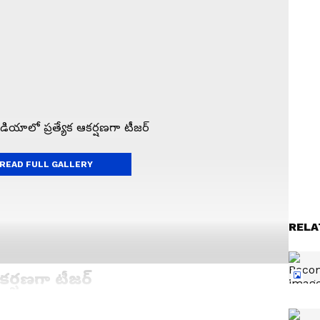
READ FULL GALLERY
RELA
కర్షణగా టీజర్
ా లోకేశ్ తన సోషల్ మీడియా ఖాతాల్లో పంచుకున్నారు. “పిల్లలు