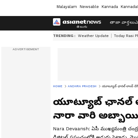
Malayalam
Newsable
Kannada
Kannada
తాజా వార్తలు
ఎ
TRENDING :
Weather Update
Today Rasi P
HOME
ANDHRA PRADESH
యూట్యూబ్ ఛాన‌ల్ లాంచ్ చేసిన
యూట్యూబ్ ఛాన‌ల్ లాం
నారా వారి అబ్బాయి
Nara Devaansh: ఏపీ ముఖ్య‌మంత్రి చంద్రబ
డిజిట‌ల్ ప్ర‌పంచంలోకి అడుగు పెట్టాడు. మొన్న‌