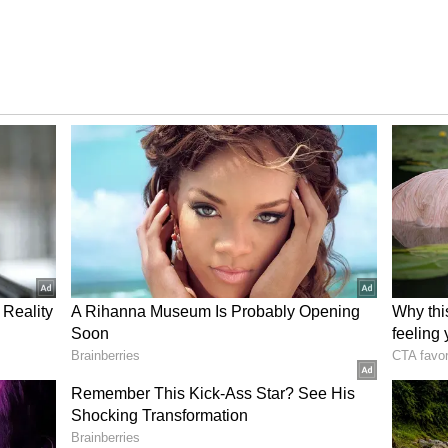
దృష్టిలో పెట్టుకుని ప్రత్యేక కంటెంట్ రూపొందిస్తున్నట్లు
లపై ఆసక్తి ఉన్న చిన్నారులకు ఈ ఛానల్ కొత్త అనుభూతిని
టు జ్ఞానం అందించే విధంగా కంటెంట్ ఉండబోతుందని టీజర్ ద్వారా