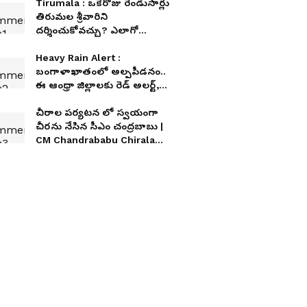
Tirumala : ఒకేరోజు రెండుసార్లు
తిరుమల శ్రీవారిని
దర్శించుకోవచ్చు? ఎలాగో
తెలుసా?
Heavy Rain Alert :
బంగాళాఖాతంలో అల్పపీడనం..
ఈ ఆంధ్రా జిల్లాలకు రెడ్ అలర్ట్,
రెండ్రోజులు కుండపోత వర్షాలే
చీరాల పర్యటన లో స్వయంగా
చీరను నేసిన సీఎం చంద్రబాబు |
CM Chandrababu Chirala
tour | Asianet Telugu