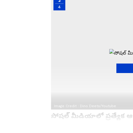
2
4
Image Credit :
Dino Deets/Youtube
సోషల్ మీడియాలో ప్రత్యేక ఆ
దేవాన్ష్‌ పాడ్‌కాస్ట్ టీజర్‌ను మంత్రి నార