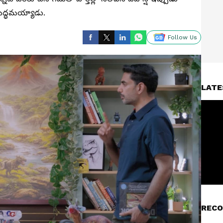
సిద్ధ‌మ‌య్యాడు.
Follow Us
LATE
RECO