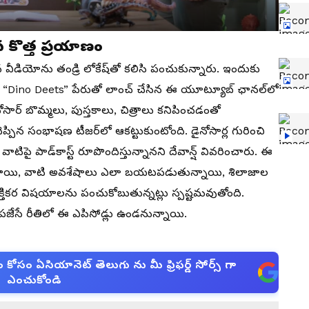
న కొత్త ప్రయాణం
 వీడియోను తండ్రి లోకేష్‌తో క‌లిసి పంచుకున్నారు. ఇందుకు
ు. “Dino Deets” పేరుతో లాంచ్ చేసిన ఈ యూట్యూబ్ ఛాన‌ల్‌లో
ోసార్ బొమ్మలు, పుస్తకాలు, చిత్రాలు కనిపించడంతో
ప్పిన సంభాషణ టీజర్‌లో ఆక‌ట్టుకుంటోంది. డైనోసార్ల గురించి
ాటిపై పాడ్‌కాస్ట్ రూపొందిస్తున్నానని దేవాన్ష్‌ వివరించారు. ఈ
వించాయి, వాటి అవశేషాలు ఎలా బయటపడుతున్నాయి, శిలాజాల
కర విషయాలను పంచుకోబుతున్న‌ట్లు స్ప‌ష్ట‌మ‌వుతోంది.
చింపజేసే రీతిలో ఈ ఎపిసోడ్లు ఉండనున్నాయి.
సం ఏసియానెట్ తెలుగు ను మీ ఫ్రిఫర్డ్ సోర్స్ గా
ఎంచుకోండి