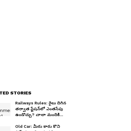
TED STORIES
Railways Rules: రైలు దిగిన
తర్వాత స్టేషన్‌లో ఎంతసేపు
ఉండొచ్చు? చాలా మందికి
తెలియని రూల్స్ ఇవే
Old Car: మీరు కారు కొని