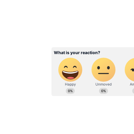
ఎప్పుడూ కొత్త సర్‌ప్రైజ్‌లు ఇస్తుంటార
దేవాన్ష్‌ సృష్టించిన డైనోసార్ల ప్రపంచాన్ని
లోకేశ్ పేర్కొన్నారు.
Related Articles
Railways Rules: రైలు ది
తర్వాత స్టేషన్‌లో ఎంతసేప
ఉండొచ్చు? చాలా మందికి
రూల్స్ ఇవే
3