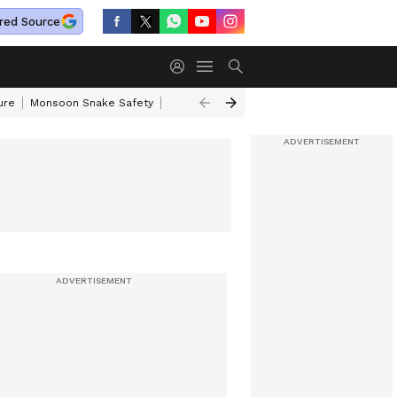
red Source
ure
Monsoon Snake Safety
Akkineni Nageswara Rao
IRCTC Tour Pac