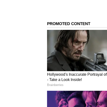
ముఖ్యంగా పిల్లల్లో డైనోసార్లపై ఉన్న ఆసక్తిని 
తెలుస్తోంది. సైన్స్, చరిత్ర, పురాతన జీవు
ఇవ్వొచ్చని భావిస్తున్నారు. వినోదంతో పా
స్పష్టమైంది.