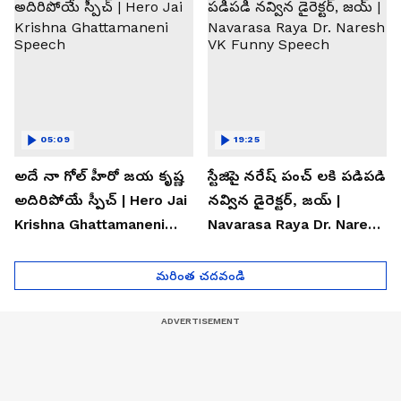
05:09
19:25
అదే నా గోల్ హీరో జయ కృష్ణ
స్టేజిపై నరేష్ పంచ్ లకి పడిపడి
అదిరిపోయే స్పీచ్ | Hero Jai
నవ్విన డైరెక్టర్, జయ్ |
Krishna Ghattamaneni
Navarasa Raya Dr. Naresh
Speech
VK Funny Speech
మరింత చదవండి