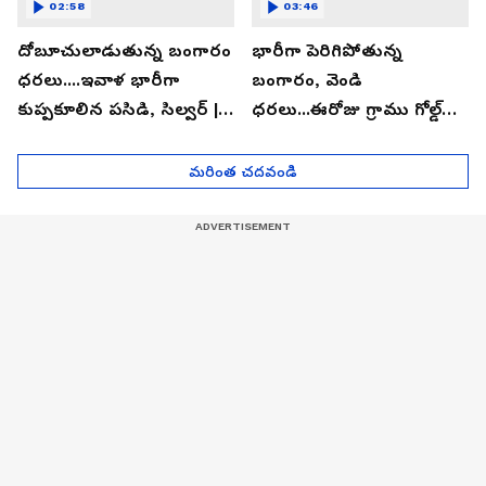
02:58
03:46
దోబూచులాడుతున్న బంగారం
భారీగా పెరిగిపోతున్న
ధరలు....ఇవాళ భారీగా
బంగారం, వెండి
కుప్పకూలిన పసిడి, సిల్వర్ |
ధరలు...ఈరోజు గ్రాము గోల్డ్
Asianet News Telugu
ఎంతో తెలుసా? | Asianet
News Telugu
మరింత చదవండి