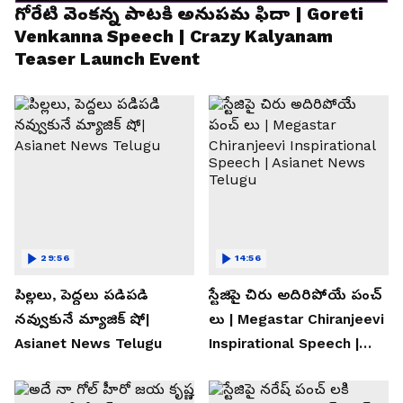
గోరేటి వెంకన్న పాటకి అనుపమ ఫిదా | Goreti
Venkanna Speech | Crazy Kalyanam
Teaser Launch Event
29:56
14:56
పిల్లలు, పెద్దలు పడిపడి
స్టేజిపై చిరు అదిరిపోయే పంచ్
నవ్వుకునే మ్యాజిక్ షో|
లు | Megastar Chiranjeevi
Asianet News Telugu
Inspirational Speech |
Asianet News Telugu