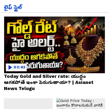
లైఫ్ స్టైల్
03:43
Today Gold and Silver rate: యుద్ధం
ఆగకపోతే ఇంకా పెరుగుతాయా? | Asianet
News Telugu