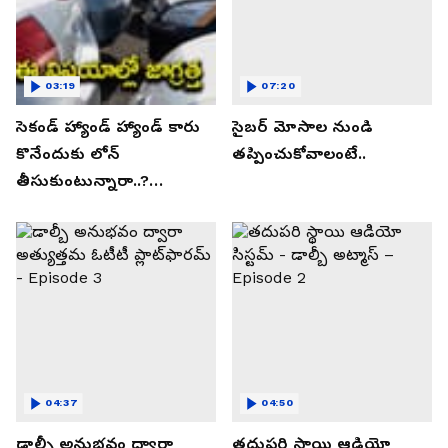
03:19
07:20
సెకండ్ హ్యాండ్ హ్యాండ్ కారు
సైబర్ మోసాల నుండి
కొనేందుకు లోన్
తప్పించుకోవాలంటే..
తీసుకుంటున్నారా..?
తప్పకుండ ఈ విషయాలు
తెలుసుకోండి..!
04:37
04:50
డాల్బీ అనుభవం ద్వారా
తదుపరి స్థాయి ఆడియో