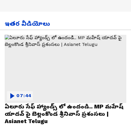
ఇతర వీడియోలు
07:44
ఏలూరు సేఫ్ హ్యాండ్స్ లో ఉందండి.. MP మహేష్
యాదవ్ పై బెల్లంకొండ శ్రీనివాస్ ప్రశంసలు |
Asianet Telugu