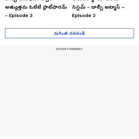
అత్యుత్తమ ఓటీటీ ప్లాట్‌ఫారమ్
సిస్టమ్ - డాల్బీ అట్మాస్ –
- Episode 3
Episode 2
మరింత చదవండి