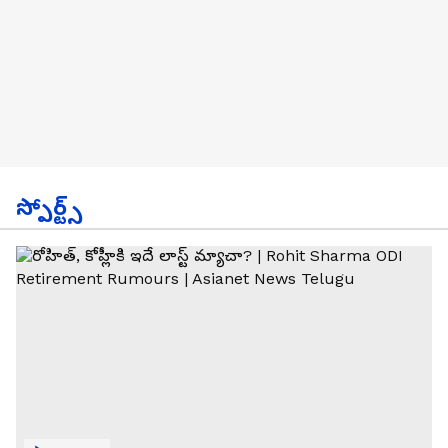
స్పోర్ట్స్