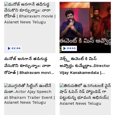
02:06
04:00
మనోజ్ అనగానే తడిగుడ్డ
నెక్స్ట్ ఈవెంట్ కి మిస్
వేసుకొని కూర్చున్నాం: నారా
అవ్వొద్దు కుమ్మేద్దాం..Director
రోహిత్ | Bhairavam movie |
Vijay Kanakamedala |
Asianet News Telugu
Asianet News Telugu