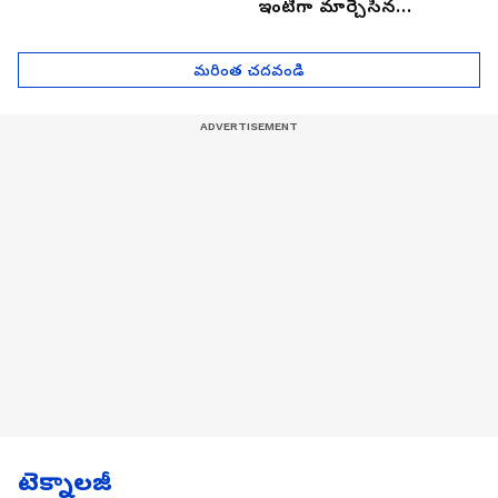
ఇంటిగా మార్చేసిన
భారతీయుడు, ఎలా ఉందొ
మీరూ ఒక లుక్కేయండి
మరింత చదవండి
టెక్నాలజీ