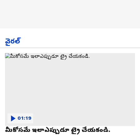
వైరల్
01:19
మీకోసమే ఇలాఎప్పుడూ ట్రై చేయకండి.