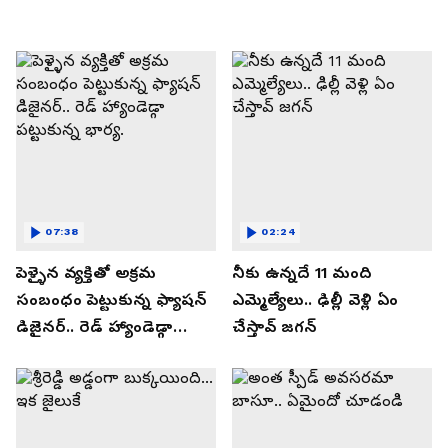
07:38
02:24
పెళ్ళైన వ్యక్తితో అక్రమ
నీకు ఉన్నదే 11 మంది
సంబంధం పెట్టుకున్న ఫ్యాషన్
ఎమ్మెల్యేలు.. ఢిల్లీ వెళ్లి ఏం
డిజైనర్.. రెడ్ హ్యాండెడ్గా
చేస్తావ్ జగన్
పట్టుకున్న భార్య.