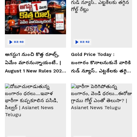
03:40
03:42
ఆగస్టు1 నుంచి కొత్త రూల్స్,
Gold Price Today :
ఏమేం మారనున్నాయంటే.. |
బంగారం కొనాలనుకునే వారికి
August 1 New Rules 2026
గుడ్ న్యూస్.. ఎట్టకేలకు తగ్గిన
| Asianet News Telugu
గోల్డ్ రేట్లు