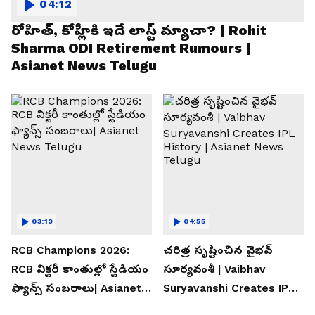
04:12
రోహిత్, కోహ్లీకి ఇదే లాస్ట్ మ్యాచా? | Rohit
Sharma ODI Retirement Rumours |
Asianet News Telugu
03:19
04:55
RCB Champions 2026:
చరిత్ర సృష్టించిన వైభవ్
RCB విక్టరీ కాంతుల్లో స్టేడియం
సూర్యవంశీ | Vaibhav
ఫ్యాన్స్ సంబరాలు| Asianet
Suryavanshi Creates IPL
News Telugu
History | Asianet News