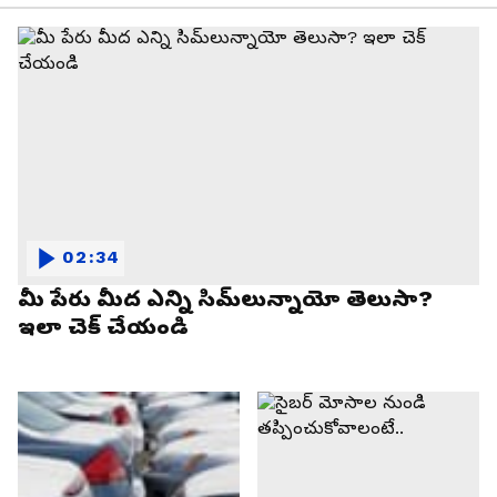
02:34
మీ పేరు మీద ఎన్ని సిమ్‌లున్నాయో తెలుసా?
ఇలా చెక్ చేయండి