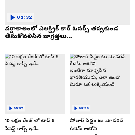
02:32
వర్షాకాలంలో ఎలక్ట్రిక్ కార్ ఓనర్స్ తప్పకుండ
తీసుకోవలిసిన జాగ్రత్తలు...
05:37
03:28
10 లక్షల రేంజ్ లో టాప్ 5
సోలార్ సిస్టం టు మోడరన్
సేఫెస్ట్ కార్స్ ఇవే...
కిచెన్: ఆటోని