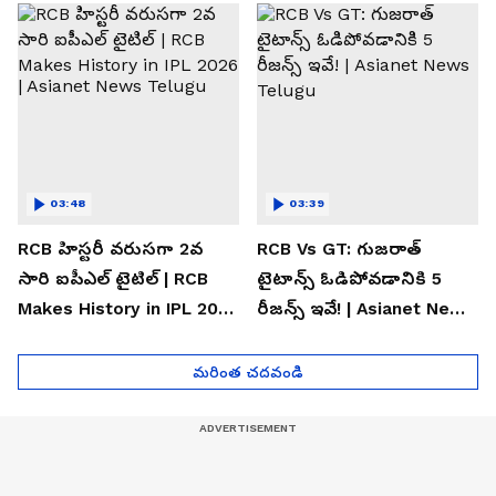
Telugu
03:48
03:39
RCB హిస్టరీ వరుసగా 2వ
RCB Vs GT: గుజరాత్
సారి ఐపీఎల్ టైటిల్ | RCB
టైటాన్స్ ఓడిపోవడానికి 5
Makes History in IPL 2026
రీజన్స్ ఇవే! | Asianet News
| Asianet News Telugu
Telugu
మరింత చదవండి