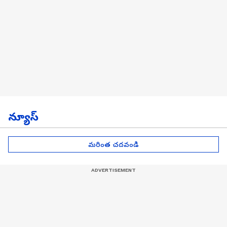
న్యూస్
మరింత చదవండి