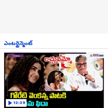
ఎంటర్టైన్మెంట్
12:29