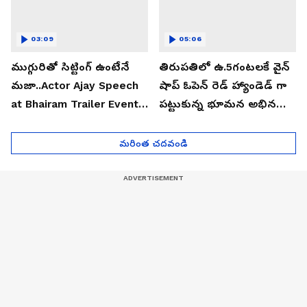
03:09
05:06
ముగ్గురితో సిట్టింగ్ ఉంటేనే
తిరుపతిలో ఉ.5గంటలకే వైన్
మజా..Actor Ajay Speech
షాప్ ఓపెన్ రెడ్ హ్యాండెడ్ గా
at Bhairam Trailer Event |
పట్టుకున్న భూమన అభినయ్|
Asianet News Telugu
Asianet News Telugu
మరింత చదవండి