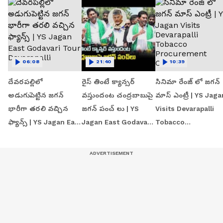
06:08
21:40
10:39
దేవరపల్లిలో
రైస్ తింటే క్యాన్సర్
సినిమా రేంజ్ లో జగన్‌
అడుగుపెట్టిన జగన్
వస్తుందంట చంద్రబాబుపై
మాస్ ఎంట్రీ | YS Jaga
భారీగా తరలి వచ్చిన
జగన్ పంచ్ లు | YS
Visits Devarapalli
ఫ్యాన్స్ | YS Jagan East
Jagan East Godavari
Tobacco
Godavari Tour
Tour | Devarapalli
Procurement Centr
Devarapalli