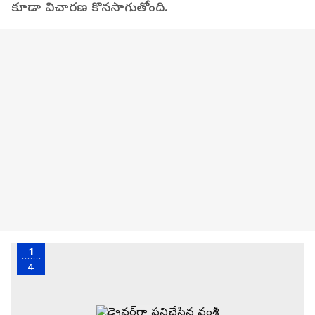
కూడా విచారణ కొనసాగుతోంది.
1
4