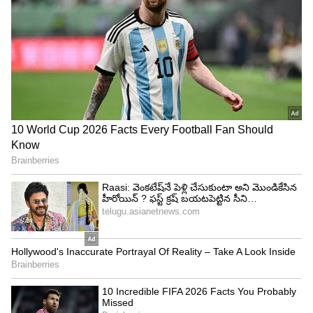
వంశీ కనిపించకుండా పోయిన రోజు అతని కుటుంబ
సభ్యులు ఫోన్ చేసినప్పటికీ స్పందన రాలేదని సమాచారం.
ఇదే సమయంలో యజమానిని సంప్రదించేందుకు చేసిన
ప్రయత్నాలు కూడా ఫలించలేదని తెలుస్తోంది. దీంతో
పోలీసులు కాల్ రికార్డులు, లొకేషన్ వివరాలను
పరిశీలిస్తున్నారు.