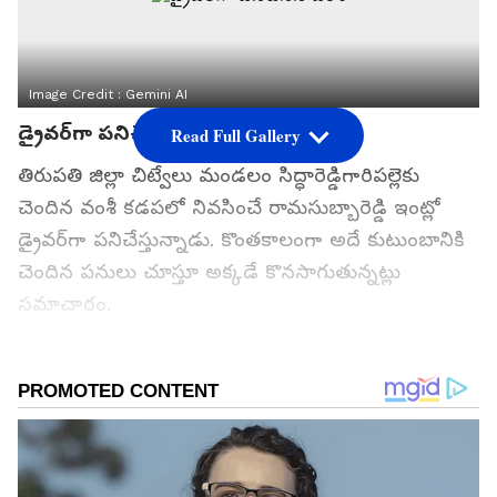
Image Credit :
Gemini AI
డ్రైవర్‌గా పనిచేసిన వంశీ
Read Full Gallery
తిరుపతి జిల్లా చిట్వేలు మండలం సిద్ధారెడ్డిగారిపల్లెకు
చెందిన వంశీ కడపలో నివసించే రామసుబ్బారెడ్డి ఇంట్లో
డ్రైవర్‌గా పనిచేస్తున్నాడు. కొంతకాలంగా అదే కుటుంబానికి
చెందిన పనులు చూస్తూ అక్కడే కొనసాగుతున్నట్లు
సమాచారం.
గూగుల్‌లో ఆసక్తికరమైన సమాచారం కోసం ఏసియానెట్ తెలుగు
ను మీ ఫ్రిఫర్డ్ సోర్స్ గా ఎంచుకోండి