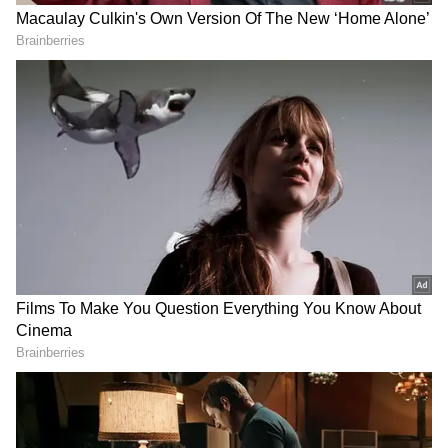
Image Credit :
Gemini AI
కువైట్‌ నుంచి వచ్చిన యజమానికి పెరిగిన అనుమానాలు
జీవనోపాధి కోసం కువైట్ వెళ్లిన రామసుబ్బారెడ్డి ఇటీవల
స్వదేశానికి తిరిగి వచ్చాడు. ఈ సమయంలో తన భార్య,
డ్రైవర్ వంశీ మధ్య సన్నిహిత సంబంధాలు ఉన్నాయనే
అనుమానం అతనిలో పెరిగినట్లు స్థానికంగా ప్రచారం
జరుగుతోంది. ఈ విషయంపై కుటుంబంలో పలుమార్లు
వివాదాలు జరిగినట్లు తెలుస్తోంది.