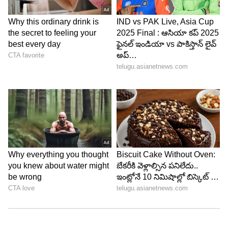
ఆధారాలు, సాక్షుల వాంగ్మూలాల ఆధారంగా కేసును
ముందుకు తీసుకెళ్తున్నారు.
LATEST VIDEOS
ABOUT THE AUTHOR
Narender Vaitla
NV
Narender Vaitla has over eight years of experience in
print and digital media. He is currently working as a