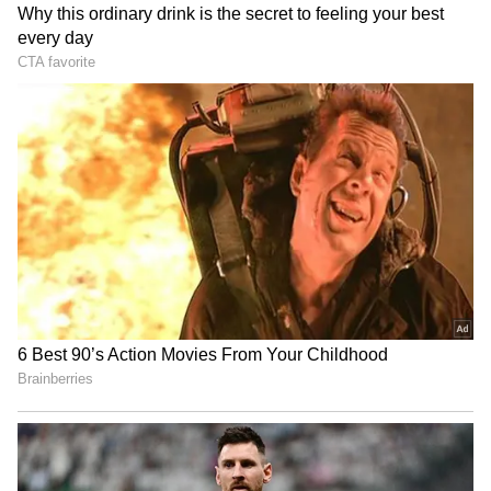
4
Image Credit :
Gemini AI
అదృశ్యం.. ఆ తర్వాత మృతదేహం
కొన్ని రోజుల క్రితం వంశీ కనిపించకుండా పోవడంతో
కుటుంబ సభ్యులు ఆందోళనకు గురయ్యారు. అనంతరం
ఒంటిమిట్ట మండలం కోటపాడు సమీపంలోని ప్రాంతంలో
అతని మృతదేహం లభించింది. శరీరంపై కత్తిపోట్లు
ఉండటంతో పోలీసులు హత్య కేసు నమోదు చేశారు.
దర్యాప్తులో కీలకంగా మారిన కాల్
వివరాలు