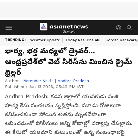
తెలుగు
TRENDING :
Weather Update
Today Rasi Phalalu
Korean Kanakaraj
భార్య‌, భ‌ర్త మ‌ధ్య‌లో డ్రైవ‌ర్‌...
ఆంధ్ర‌ప్ర‌దేశ్‌లో వెబ్ సిరీస్‌ను మించిన క్రైమ్
థ్రిల్ల‌ర్‌
Author :
Narender Vaitla
|
Andhra Pradesh
Published :
Jun 13 2026, 05:49 PM IST
Andhra Pradesh: కడప జిల్లాలో యువకుడు వంశీ
హత్య కేసు సంచలనం సృష్టిస్తోంది. మూడు రోజులుగా
కనిపించకుండా పోయిన అతను మృతదేహంగా
లభించడంతో పోలీసులు అన్ని కోణాల్లో దర్యాప్తు చేపట్టారు.
ఈ కేసులో యజమాని కుటుంబంతో ఉన్న సంబంధాలపై