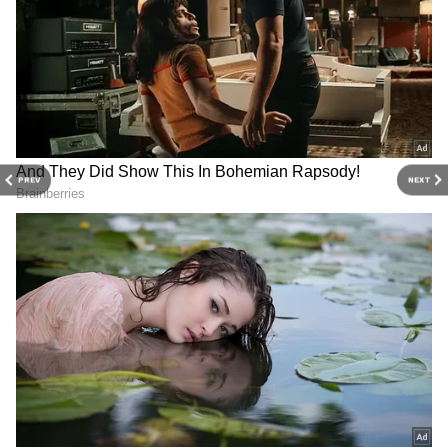
PREV
NEXT
Related Articles
Facts: అమెరికాలో ఇళ్ల‌పై నీటి ట్యాంకులు ఎందుకు
క‌నిపించ‌వో తెలుసా.?
దేశంలో పెరుగుతోన్న వివాహేత‌ర సంబంధాలు..
హైద‌రాబాద్ స్థానం ఏంటో తెలిస్తే షాక్ అవ్వాల్సిందే
3