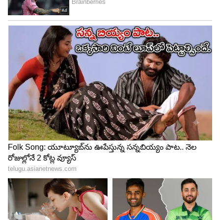
4
4
Image Credit :
Gemini AI
యజమాని పాత్రపై పోలీసుల దృష్టి
హత్య వెనుక వ్యక్తిగత విభేదాలు ఉన్నాయా? లేక మరేదైనా
కారణమా? అనే అంశాలపై పోలీసులు లోతుగా దర్యాప్తు
చేస్తున్నారు. యజమాని రామసుబ్బారెడ్డి పాత్రపై కూడా
విచారణ కొనసాగుతోంది. పోస్ట్‌మార్టం రిపోర్ట్, సాంకేతిక