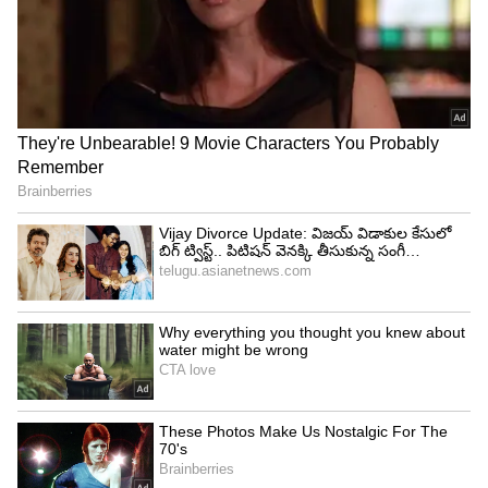
హ్యాట్సాఫ్.. హార్దిక్ పాండ్యాపై రోహిత్ శ‌ర్మ కామెంట్స్
వైర‌ల్.. ఎమ‌న్నాడంటే?