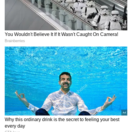
ఛాంపియన్స్ ట్రోఫీని గెలుచుకుంది.
India Test Captains
Indian Cricket: మ్యాచ్
Records: శ్రీలంకలో భారత టెస్టు
లేకపోతే డ్యూటీకే.. ప్రభుత్వ
కెప్టెన్ల రికార్డులు.. నంబర్ 1 ఎవరో
ఉద్యోగాలు చేస్తున్న టాప్
తెలుసా?
టీమిండియా స్టార్స్ వీరే
LATEST VIDEOS
Gold Rate Today: మూడో రోజూ షాక్..
రాకెట్ లా దూసుకెళ్తున్న బంగారం ధరలు |
Asianet News Telugu
తెలుగు రాష్ట్రాల్లో మళ్లీ మొదలైన భారీ
వర్షాలు | AP & Telangana Rain Alert
Today