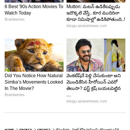
HOME
SPORTS
CRICKET
టీమిండియా.. విరాట్ కోహ్లీ గూస్‌బంప్స్ తెప్పించారు ! వీడియో