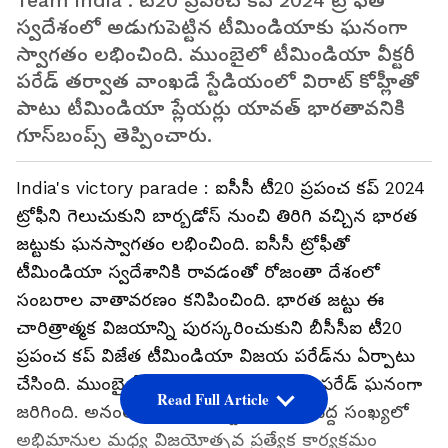
Team India : టీ20 ప్ర‌పంచ క‌ప్ 2024 ట్రోఫీతో
స్వ‌దేశంలో అడుగుపెట్టిన టీమిండియాకు ఘ‌నంగా
స్వాగ‌తం ల‌భించింది. ముంబైలో టీమిండియా వీక్ట‌రీ
ప‌రేడ్ త‌ర్వాత వాంఖ‌డే స్టేడియంలో విరాట్ కోహ్లీతో
పాటు టీమిండియా ప్లేయ‌ర్లు యావత్ భార‌తావ‌నికి
గూస్‌బంప్స్ తెప్పించారు.
India's victory parade : ఐసీసీ టీ20 ప్ర‌పంచ క‌ప్ 2024
ట్రోఫీని గెలుచుకుని బార్బడోస్ నుంచి తిరిగి వచ్చిన భార‌త
జ‌ట్టుకు ఘనస్వాగతం ల‌భించింది. ఐసీసీ ట్రోఫీతో
టీమిండియా స్వ‌దేశానికి రావ‌డంతో రోజంతా దేశంలో
సంబరాల వాతావరణం క‌నిపించింది. భారత జట్టు ఈ
చారిత్రాత్మక విజయాన్ని పురస్కరించుకుని బీసీసీఐ టీ20
ప్ర‌పంచ క‌ప్ విజేత టీమిండియా విజయ పరేడ్‌ను ఏర్పాటు
చేసింది. ముంబై వీధుల్లో టీమిండియా విక్ట‌రీ ప‌రేడ్ ఘ‌నంగా
Read Full Article
జ‌రిగింది. అనంతరం వాంఖడే స్టేడియంలో పెద్ద సంఖ్య‌లో
అభిమానుల మ‌ధ్య విజ‌యోత్స‌వ‌ ప్రత్యేక కార్యక్రమం