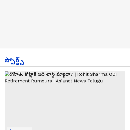
స్పోర్ట్స్