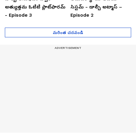
అత్యుత్తమ ఓటీటీ ప్లాట్‌ఫారమ్
సిస్టమ్ - డాల్బీ అట్మాస్ –
- Episode 3
Episode 2
మరింత చదవండి