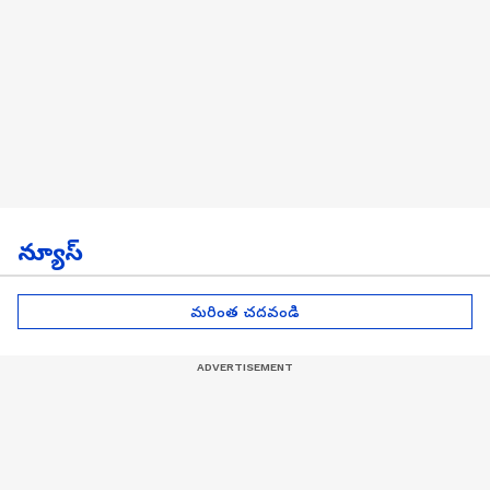
న్యూస్
మరింత చదవండి