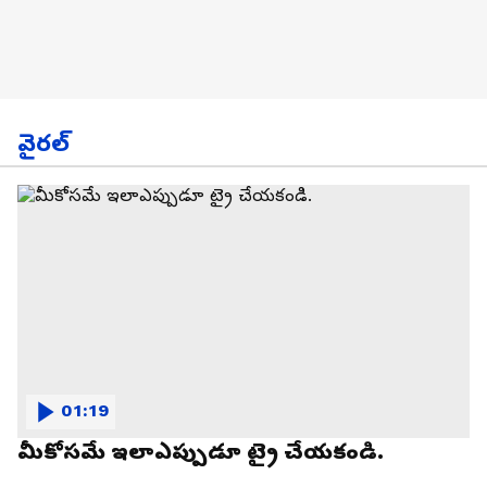
వైరల్
01:19
మీకోసమే ఇలాఎప్పుడూ ట్రై చేయకండి.