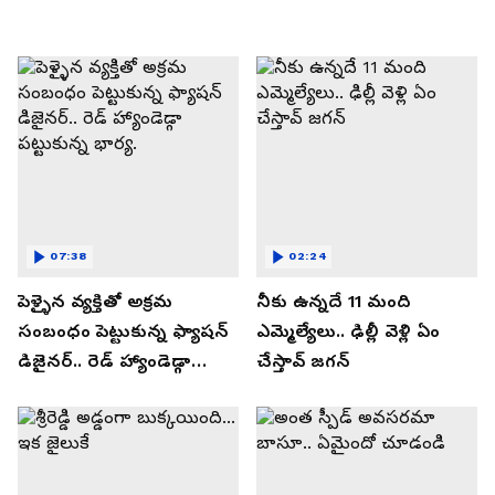
07:38
02:24
పెళ్ళైన వ్యక్తితో అక్రమ
నీకు ఉన్నదే 11 మంది
సంబంధం పెట్టుకున్న ఫ్యాషన్
ఎమ్మెల్యేలు.. ఢిల్లీ వెళ్లి ఏం
డిజైనర్.. రెడ్ హ్యాండెడ్గా
చేస్తావ్ జగన్
పట్టుకున్న భార్య.