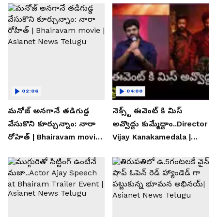
02:06
04:00
మనోజ్ అనగానే తడిగుడ్డ
నెక్స్ట్ ఈవెంట్ కి మిస్
వేసుకొని కూర్చున్నాం: నారా
అవ్వొద్దు కుమ్మేద్దాం..Director
రోహిత్ | Bhairavam movie |
Vijay Kanakamedala |
Asianet News Telugu
Asianet News Telugu