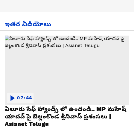
ఇతర వీడియోలు
07:44
ఏలూరు సేఫ్ హ్యాండ్స్ లో ఉందండి.. MP మహేష్
యాదవ్ పై బెల్లంకొండ శ్రీనివాస్ ప్రశంసలు |
Asianet Telugu