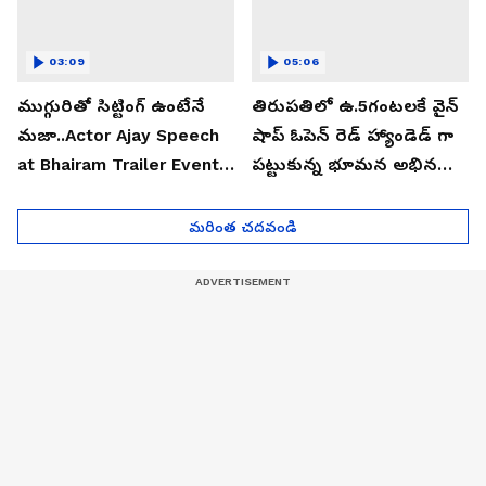
03:09
05:06
ముగ్గురితో సిట్టింగ్ ఉంటేనే
తిరుపతిలో ఉ.5గంటలకే వైన్
మజా..Actor Ajay Speech
షాప్ ఓపెన్ రెడ్ హ్యాండెడ్ గా
at Bhairam Trailer Event |
పట్టుకున్న భూమన అభినయ్|
Asianet News Telugu
Asianet News Telugu
మరింత చదవండి