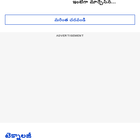
ఇంటిగా మార్చేసిన
భారతీయుడు, ఎలా ఉందొ
మీరూ ఒక లుక్కేయండి
మరింత చదవండి
టెక్నాలజీ