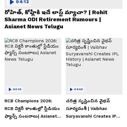
04:12
రోహిత్, కోహ్లీకి ఇదే లాస్ట్ మ్యాచా? | Rohit
Sharma ODI Retirement Rumours |
Asianet News Telugu
03:19
04:55
RCB Champions 2026:
చరిత్ర సృష్టించిన వైభవ్
RCB విక్టరీ కాంతుల్లో స్టేడియం
సూర్యవంశీ | Vaibhav
ఫ్యాన్స్ సంబరాలు| Asianet
Suryavanshi Creates IPL
News Telugu
History | Asianet News