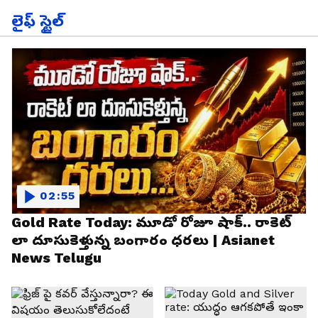
లైఫ్ స్టైల్
02:55
Gold Rate Today: మూడో రోజూ షాక్.. రాకెట్
లా దూసుకెళ్తున్న బంగారం ధరలు | Asianet
News Telugu