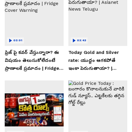
03:01
03:43
ఫ్రిజ్ పై కవర్ వేస్తున్నారా? ఈ
Today Gold and Silver
విషయం తెలుసుకోలేదంటే
rate: యుద్ధం ఆగకపోతే
ప్రాణాలకే ప్రమాదం | Fridge
ఇంకా పెరుగుతాయా? |
Cover Warning
Asianet News Telugu