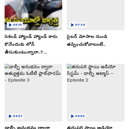
03:19
07:20
సెకండ్ హ్యాండ్ హ్యాండ్ కారు
సైబర్ మోసాల నుండి
కొనేందుకు లోన్
తప్పించుకోవాలంటే..
తీసుకుంటున్నారా..?
తప్పకుండ ఈ విషయాలు
తెలుసుకోండి..!
04:37
04:50
డాల్బీ అనుభవం ద్వారా
తదుపరి స్థాయి ఆడియో