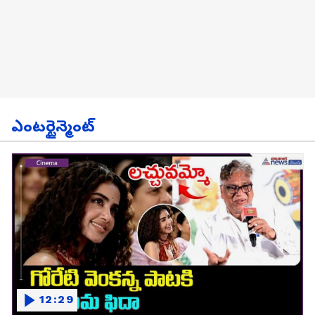
ఎంటర్టైన్మెంట్
12:29