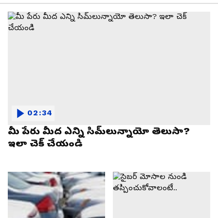
02:34
మీ పేరు మీద ఎన్ని సిమ్‌లున్నాయో తెలుసా?
ఇలా చెక్ చేయండి