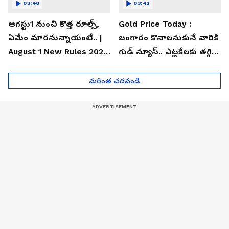
03:40
03:42
ఆగస్టు1 నుంచి కొత్త రూల్స్,
Gold Price Today :
ఏమేం మారనున్నాయంటే.. |
బంగారం కొనాలనుకునే వారికి
August 1 New Rules 2026
గుడ్ న్యూస్.. ఎట్టకేలకు తగ్గిన
| Asianet News Telugu
గోల్డ్ రేట్లు
మరింత చదవండి