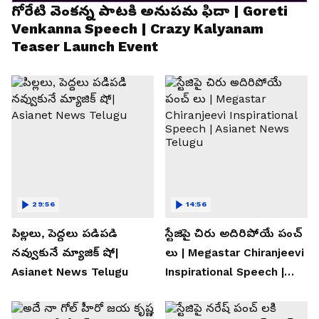
గోరేటి వెంకన్న పాటకి అనుపమ ఫిదా | Goreti
Venkanna Speech | Crazy Kalyanam
Teaser Launch Event
29:56
14:56
పిల్లలు, పెద్దలు పడిపడి
స్టేజిపై చిరు అదిరిపోయే పంచ్
నవ్వుకునే మ్యాజిక్ షో|
లు | Megastar Chiranjeevi
Asianet News Telugu
Inspirational Speech |
Asianet News Telugu