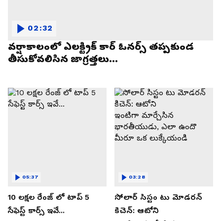
02:32
వర్షాకాలంలో ఎలక్ట్రిక్ కార్ ఓనర్స్ తప్పకుండ
తీసుకోవలిసిన జాగ్రత్తలు...
05:37
03:28
10 లక్షల రేంజ్ లో టాప్ 5
సోలార్ సిస్టం టు మోడరన్
సేఫెస్ట్ కార్స్ ఇవే...
కిచెన్: ఆటోని