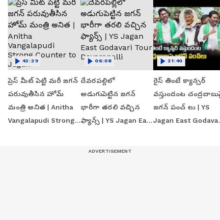
42:29
06:08
21:40
ప్రెస్ మీట్ పెట్టి మరీ జగన్
దేవరపల్లిలో
రైస్ తింటే క్యాన్సర్
పరువుతీసిన హోమ్
అడుగుపెట్టిన జగన్
వస్తుందంట చంద్రబాబు
మంత్రి అనిత | Anitha
భారీగా తరలి వచ్చిన
జగన్ పంచ్ లు | YS
Vangalapudi Strong
ఫ్యాన్స్ | YS Jagan East
Jagan East Godavar
Counter to Jagan
Godavari Tour
Tour | Devarapalli
Devarapalli