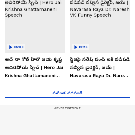
05:09
19:25
అదే నా గోల్ హీరో జయ కృష్ణ
స్టేజిపై నరేష్ పంచ్ లకి పడిపడి
అదిరిపోయే స్పీచ్ | Hero Jai
నవ్విన డైరెక్టర్, జయ్ |
Krishna Ghattamaneni
Navarasa Raya Dr. Naresh
Speech
VK Funny Speech
మరింత చదవండి