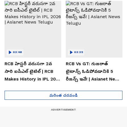
Telugu
03:48
03:39
RCB హిస్టరీ వరుసగా 2వ
RCB Vs GT: గుజరాత్
సారి ఐపీఎల్ టైటిల్ | RCB
టైటాన్స్ ఓడిపోవడానికి 5
Makes History in IPL 2026
రీజన్స్ ఇవే! | Asianet News
| Asianet News Telugu
Telugu
మరింత చదవండి