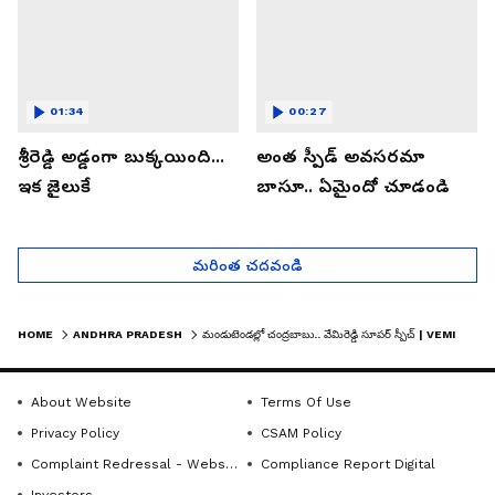
01:34
00:27
శ్రీరెడ్డి అడ్డంగా బుక్కయింది...
అంత స్పీడ్ అవసరమా
ఇక జైలుకే
బాసూ.. ఏమైందో చూడండి
మరింత చదవండి
HOME
ANDHRA PRADESH
మండుటెండల్లో చంద్రబాబు.. వేమిరెడ్డి సూపర్ స్పీచ్ | VEMIREDDY PRABHAKAR REDDY SPEECH | ASIANET TELUGU
About Website
Terms Of Use
Privacy Policy
CSAM Policy
Complaint Redressal - Website
Compliance Report Digital
Investors