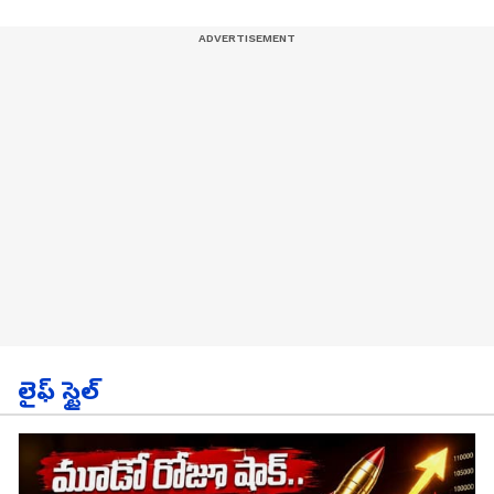
లైఫ్ స్టైల్