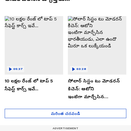
05:37
03:28
10 లక్షల రేంజ్ లో టాప్ 5
సోలార్ సిస్టం టు మోడరన్
సేఫెస్ట్ కార్స్ ఇవే...
కిచెన్: ఆటోని
ఇంటిగా మార్చేసిన
భారతీయుడు, ఎలా ఉందొ
మీరూ ఒక లుక్కేయండి
మరింత చదవండి