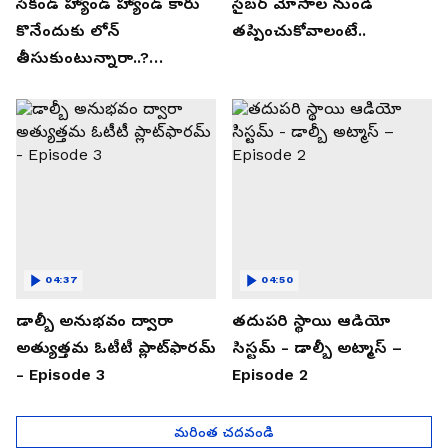
సెకండ్ హ్యాండ్ హ్యాండ్ కారు
సైబర్ మోసాల నుండి
కొనేందుకు లోన్
తప్పించుకోవాలంటే..
తీసుకుంటున్నారా..?
తప్పకుండ ఈ విషయాలు
తెలుసుకోండి..!
04:37
04:50
డాల్బీ అనుభవం ద్వారా
తదుపరి స్థాయి ఆడియో
అత్యుత్తమ ఓటీటీ ప్లాట్‌ఫారమ్
సిస్టమ్ - డాల్బీ అట్మాస్ –
- Episode 3
Episode 2
మరింత చదవండి