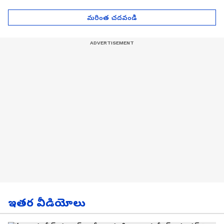
| Asianet News Telugu
గోల్డ్ రేట్లు
మరింత చదవండి
ఇతర వీడియోలు