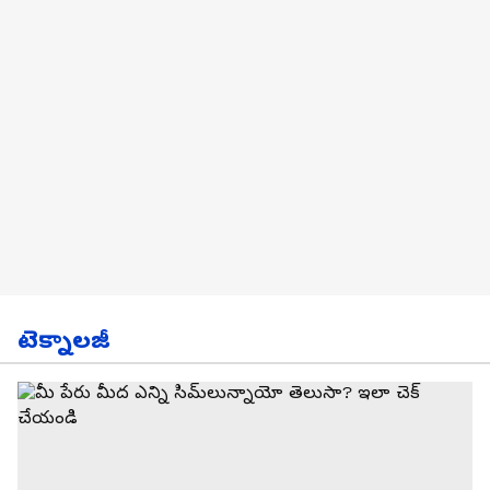
టెక్నాలజీ