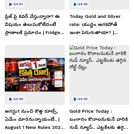
03:01
03:43
ఫ్రిజ్ పై కవర్ వేస్తున్నారా? ఈ
Today Gold and Silver
విషయం తెలుసుకోలేదంటే
rate: యుద్ధం ఆగకపోతే
ప్రాణాలకే ప్రమాదం | Fridge
ఇంకా పెరుగుతాయా? |
Cover Warning
Asianet News Telugu
03:40
03:42
ఆగస్టు1 నుంచి కొత్త రూల్స్,
Gold Price Today :
ఏమేం మారనున్నాయంటే.. |
బంగారం కొనాలనుకునే వారికి
August 1 New Rules 2026
గుడ్ న్యూస్.. ఎట్టకేలకు తగ్గిన