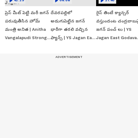
42:29
06:08
21:40
ప్రెస్ మీట్ పెట్టి మరీ జగన్
దేవరపల్లిలో
రైస్ తింటే క్యాన్సర్
పరువుతీసిన హోమ్
అడుగుపెట్టిన జగన్
వస్తుందంట చంద్రబాబు
మంత్రి అనిత | Anitha
భారీగా తరలి వచ్చిన
జగన్ పంచ్ లు | YS
Vangalapudi Strong
ఫ్యాన్స్ | YS Jagan East
Jagan East Godavar
Counter to Jagan
Godavari Tour
Tour | Devarapalli
Devarapalli