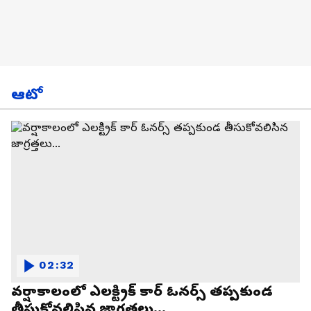
ఆటో
02:32
వర్షాకాలంలో ఎలక్ట్రిక్ కార్ ఓనర్స్ తప్పకుండ
తీసుకోవలిసిన జాగ్రత్తలు...