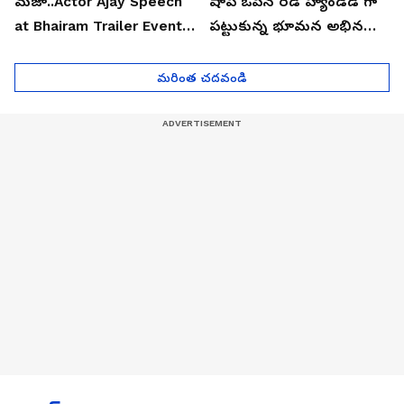
మజా..Actor Ajay Speech
షాప్ ఓపెన్ రెడ్ హ్యాండెడ్ గా
at Bhairam Trailer Event |
పట్టుకున్న భూమన అభినయ్|
Asianet News Telugu
Asianet News Telugu
మరింత చదవండి