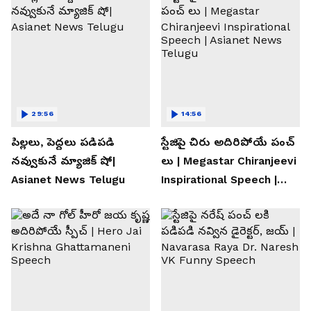
29:56
14:56
పిల్లలు, పెద్దలు పడిపడి
స్టేజిపై చిరు అదిరిపోయే పంచ్
నవ్వుకునే మ్యాజిక్ షో|
లు | Megastar Chiranjeevi
Asianet News Telugu
Inspirational Speech |
Asianet News Telugu