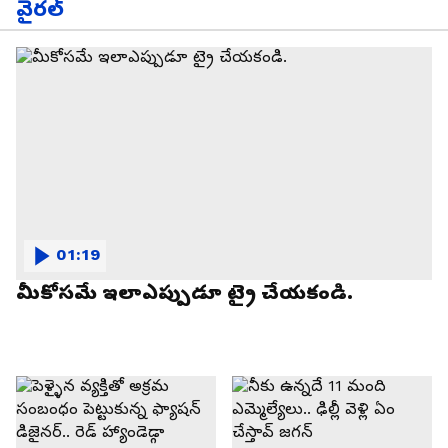
వైరల్
01:19
మీకోసమే ఇలాఎప్పుడూ ట్రై చేయకండి.