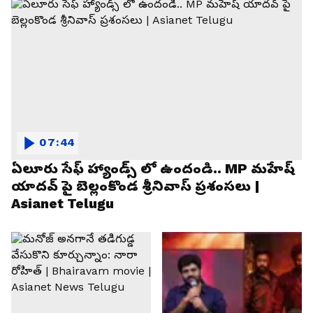
07:44
ఏలూరు సేఫ్ హ్యాండ్స్ లో ఉందండి.. MP మహేష్
యాదవ్ పై బెల్లంకొండ శ్రీనివాస్ ప్రశంసలు |
Asianet Telugu