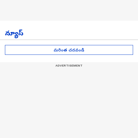
న్యూస్
మరింత చదవండి