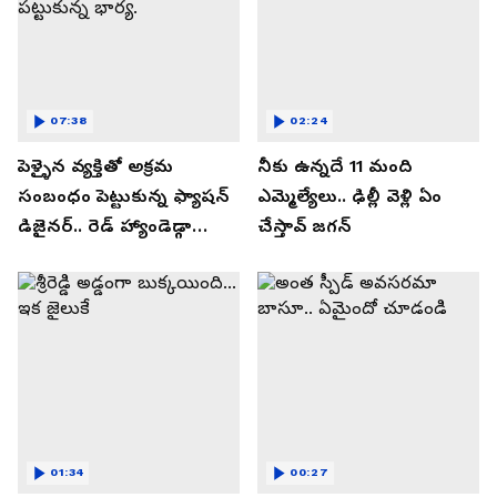
07:38
02:24
పెళ్ళైన వ్యక్తితో అక్రమ
నీకు ఉన్నదే 11 మంది
సంబంధం పెట్టుకున్న ఫ్యాషన్
ఎమ్మెల్యేలు.. ఢిల్లీ వెళ్లి ఏం
డిజైనర్.. రెడ్ హ్యాండెడ్గా
చేస్తావ్ జగన్
పట్టుకున్న భార్య.
01:34
00:27