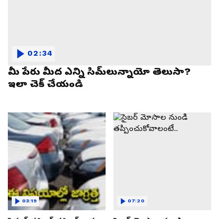
02:34
మీ పేరు మీద ఎన్ని సిమ్‌లున్నాయో తెలుసా?
ఇలా చెక్ చేయండి
03:19
07:20