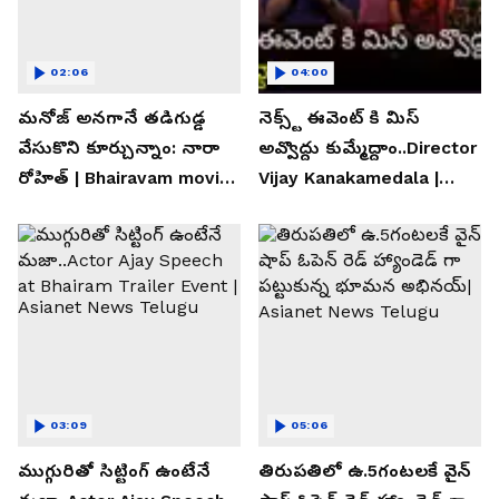
02:06
04:00
మనోజ్ అనగానే తడిగుడ్డ
నెక్స్ట్ ఈవెంట్ కి మిస్
వేసుకొని కూర్చున్నాం: నారా
అవ్వొద్దు కుమ్మేద్దాం..Director
రోహిత్ | Bhairavam movie |
Vijay Kanakamedala |
Asianet News Telugu
Asianet News Telugu
03:09
05:06
ముగ్గురితో సిట్టింగ్ ఉంటేనే
తిరుపతిలో ఉ.5గంటలకే వైన్