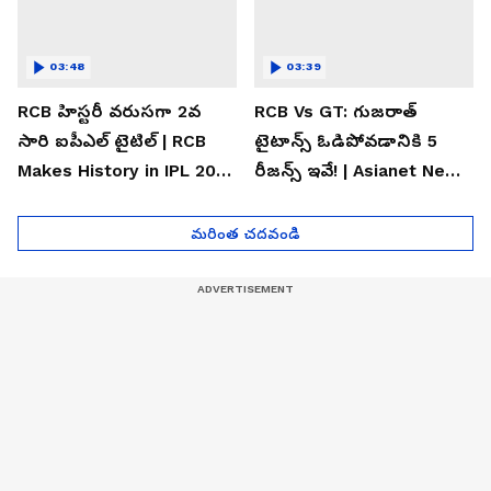
03:48
03:39
RCB హిస్టరీ వరుసగా 2వ
RCB Vs GT: గుజరాత్
సారి ఐపీఎల్ టైటిల్ | RCB
టైటాన్స్ ఓడిపోవడానికి 5
Makes History in IPL 2026
రీజన్స్ ఇవే! | Asianet News
| Asianet News Telugu
Telugu
మరింత చదవండి