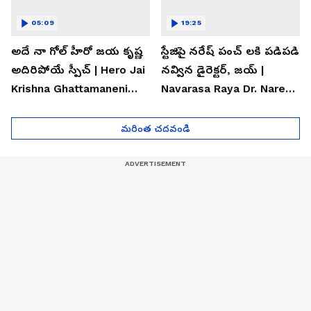
05:09
19:25
అదే నా గోల్ హీరో జయ కృష్ణ
స్టేజిపై నరేష్ పంచ్ లకి పడిపడి
అదిరిపోయే స్పీచ్ | Hero Jai
నవ్విన డైరెక్టర్, జయ్ |
Krishna Ghattamaneni
Navarasa Raya Dr. Naresh
Speech
VK Funny Speech
మరింత చదవండి