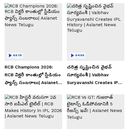
03:19
04:55
RCB Champions 2026:
చరిత్ర సృష్టించిన వైభవ్
RCB విక్టరీ కాంతుల్లో స్టేడియం
సూర్యవంశీ | Vaibhav
ఫ్యాన్స్ సంబరాలు| Asianet
Suryavanshi Creates IPL
News Telugu
History | Asianet News
Telugu