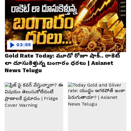
02:55
Gold Rate Today: మూడో రోజూ షాక్.. రాకెట్
లా దూసుకెళ్తున్న బంగారం ధరలు | Asianet
News Telugu