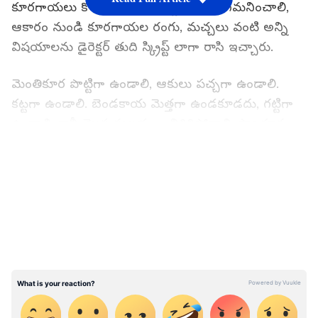
కూరగాయలు కొనుగోలు చేసేటప్పుడు ఏమి గమనించాలి,
ఆకారం నుండి కూరగాయల రంగు, మచ్చలు వంటి అన్ని
విషయాలను డైరెక్టర్ తుది స్క్రిప్ట్ లాగా రాసి ఇచ్చారు.
మెంతికూర పొట్టిగా ఉండాలి, ఆకులు పచ్చగా ఉండాలి.
కట్టగా ఉండాలి. బెండకాయ మెత్తగా ఉండకూడదు, గట్టిగా
ఉండాలి. కానీ మొన సులభంగా విరిగిపోవాలి. పాలకూర
చక్కగా తాజాగా ఉండాలి, కానీ ఆకులలో రంధ్రాలు
LATEST VIDEOS
ఉండకూడదు. పచ్చిమిర్చి ముదురు ఆకుపచ్చ రంగులో
ఉండాలి. కానీ పచ్చిమిర్చి చివర వంగి ఉండకూడదు,
నిటారుగా ఉండాలి. ఇలా ఇంటికి కావలసిన కూరగాయలు,
పాలు ఎలా ఉండాలి? కొనుగోలు చేసేటప్పుడు ఏమి
గమనించాలి అనే దానిని చిత్రంతో సహా వివరించి రాసిన
జాబితాను రిటైర్డ్ అధికారి సోషల్ మీడియాలో
పంచుకున్నారు.