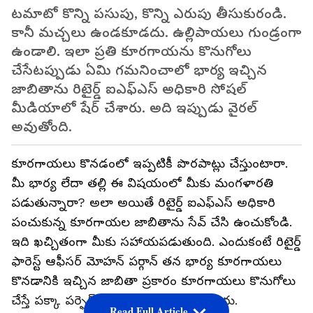
టమాటో కొన్ని పసుపు, కొన్ని ఎరుపు తీసుకురండి.
కానీ మచ్చలు ఉండకూడదు. ఉల్లిపాయలు గుండ్రంగా
ఉండాలి. ఇలా ప్రతి కూరగాయను కొనుగోలు
చేసేటప్పుడు ఏమి గమనించాలో భార్య ఇచ్చిన
జాబితాను రిటైర్డ్ ఐఎఫ్ఎస్ అధికారి సోషల్
మీడియాలో షేర్ చేశారు. అది ఇప్పుడు వైరల్
అవుతోంది.
కూరగాయలు కొనడంలో ఇప్పటికీ పొరపాట్లు చేస్తుంటారా.
మీ భార్య లేదా తల్లి ఈ విషయంలో మీకు మంగళారతి
పడుతున్నారా? అలా అయితే రిటైర్డ్ ఐఎఫ్ఎస్ అధికారి
పంచుకున్న కూరగాయల జాబితాను సేవ్ చేసి ఉంచుకోండి.
ఇది ఖచ్చితంగా మీకు సహాయపడుతుంది. ఎందుకంటే రిటైర్డ్
ఫారెస్ట్ ఆఫీసర్ మోహన్ పర్గాన్ తన భార్య కూరగాయలు
కొనడానికి ఇచ్చిన జాబితా ప్రకారం కూరగాయలు కొనుగోలు
చేస్తే పక్కా పర్ఫెక్ట్. ప్రతి కూరగాయా వేస్ట్ కాదు.
Read Full Article