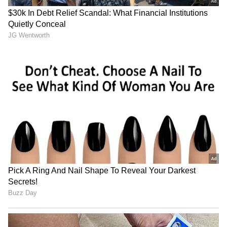
ఈ జాబితాను పురుషులు సేవ్ చేసి ఉంచుకోండి, మీ భార్య
చెప్పే కూరగాయలు ఈ జాబితాలో ఉంటే సూచనల ప్రకారం
కొనుగోలు చేయండి. కేవలం కూరగాయలు కొనుగోలు చేసి
భార్యను ఇంప్రెస్ చేయడం సాధ్యమే అని చాలామంది
సలహా ఇచ్చారు.