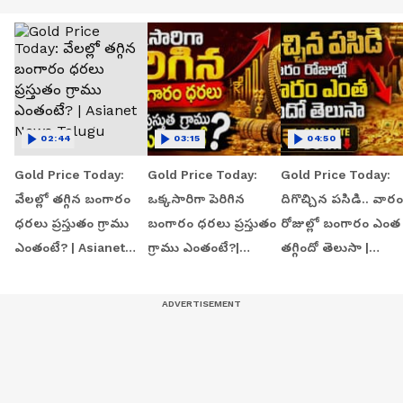
02:44
03:15
04:50
Gold Price Today:
Gold Price Today:
Gold Price Today:
వేలల్లో తగ్గిన బంగారం
ఒక్కసారిగా పెరిగిన
దిగొచ్చిన పసిడి.. వారం
ధరలు ప్రస్తుతం గ్రాము
బంగారం ధరలు ప్రస్తుతం
రోజుల్లో బంగారం ఎంత
ఎంతంటే? | Asianet
గ్రాము ఎంతంటే?|
తగ్గిందో తెలుసా |
News Telugu
Asianet News Telugu
Asianet News Telu