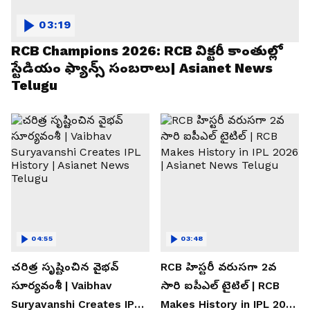
03:19
RCB Champions 2026: RCB విక్టరీ కాంతుల్లో
స్టేడియం ఫ్యాన్స్ సంబరాలు| Asianet News
Telugu
04:55
03:48
చరిత్ర సృష్టించిన వైభవ్
RCB హిస్టరీ వరుసగా 2వ
సూర్యవంశీ | Vaibhav
సారి ఐపీఎల్ టైటిల్ | RCB
Suryavanshi Creates IPL
Makes History in IPL 2026