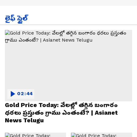
లైఫ్ స్టైల్
02:44
Gold Price Today: వేలల్లో తగ్గిన బంగారం
ధరలు ప్రస్తుతం గ్రాము ఎంతంటే? | Asianet
News Telugu