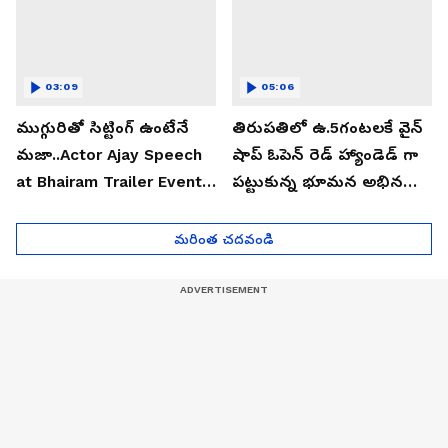
03:09
05:06
ముగ్గురితో సిట్టింగ్ ఉంటేనే
తిరుపతిలో ఉ.5గంటలకే వైన్
మజా..Actor Ajay Speech
షాప్ ఓపెన్ రెడ్ హ్యాండెడ్ గా
at Bhairam Trailer Event |
పట్టుకున్న భూమన అభినయ్|
Asianet News Telugu
Asianet News Telugu
మరింత చదవండి