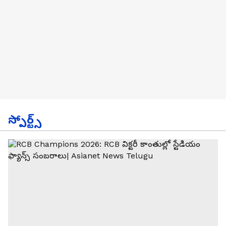
స్పోర్ట్స్