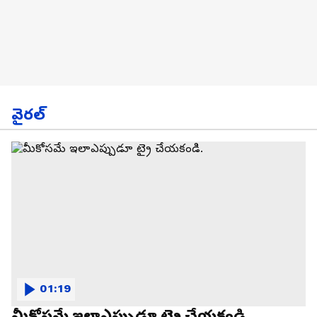
వైరల్
01:19
మీకోసమే ఇలాఎప్పుడూ ట్రై చేయకండి.