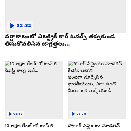
02:32
వర్షాకాలంలో ఎలక్ట్రిక్ కార్ ఓనర్స్ తప్పకుండ
తీసుకోవలిసిన జాగ్రత్తలు...
05:37
03:28
10 లక్షల రేంజ్ లో టాప్ 5
సోలార్ సిస్టం టు మోడరన్