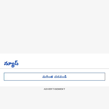
న్యూస్
మరింత చదవండి