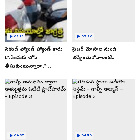
03:19
07:20
సెకండ్ హ్యాండ్ హ్యాండ్ కారు
సైబర్ మోసాల నుండి
కొనేందుకు లోన్
తప్పించుకోవాలంటే..
తీసుకుంటున్నారా..?
తప్పకుండ ఈ విషయాలు
తెలుసుకోండి..!
04:37
04:50