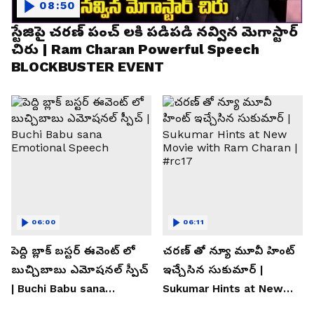
08:50
స్టేజిపై చరణ్ పంచ్ లకి పడిపడి నవ్విన మెగాస్టార్
చిరు | Ram Charan Powerful Speech
BLOCKBUSTER EVENT
06:00
06:11
పెద్ది బ్లాక్ బస్టర్ ఈవెంట్ లో
చరణ్ తో న్యూ మూవీ హింట్
బుచ్చిబాబు ఎమోషనల్ స్పీచ్
ఇచ్చేసిన సుకుమార్ |
| Buchi Babu sana
Sukumar Hints at New
Emotional Speech
Movie with Ram Charan |