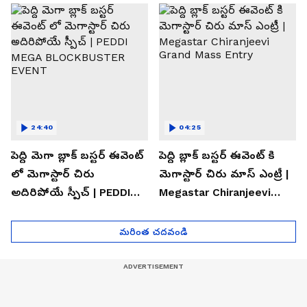
#rc17
24:40
04:25
పెద్ది మెగా బ్లాక్ బస్టర్ ఈవెంట్
పెద్ది బ్లాక్ బస్టర్ ఈవెంట్ కి
లో మెగాస్టార్ చిరు
మెగాస్టార్ చిరు మాస్ ఎంట్రీ |
అదిరిపోయే స్పీచ్ | PEDDI
Megastar Chiranjeevi
MEGA BLOCKBUSTER
Grand Mass Entry
EVENT
మరింత చదవండి