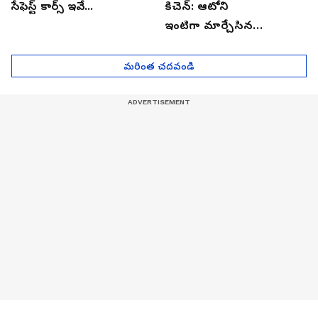
సేఫెస్ట్ కార్స్ ఇవే...
కిచెన్: ఆటోని
ఇంటిగా మార్చేసిన
భారతీయుడు, ఎలా ఉందొ
మీరూ ఒక లుక్కేయండి
మరింత చదవండి