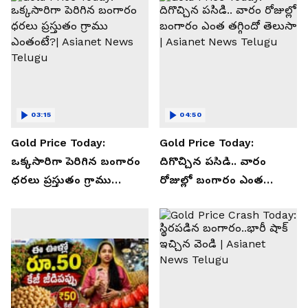
03:15
04:50
Gold Price Today:
Gold Price Today:
ఒక్కసారిగా పెరిగిన బంగారం
దిగొచ్చిన పసిడి.. వారం
ధరలు ప్రస్తుతం గ్రాము
రోజుల్లో బంగారం ఎంత
ఎంతంటే?| Asianet News
తగ్గిందో తెలుసా | Asianet
Telugu
News Telugu