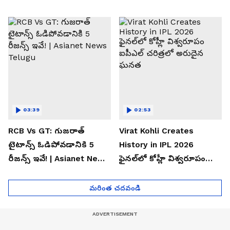
History | Asianet News
| Asianet News Telugu
Telugu
03:39
02:53
RCB Vs GT: గుజరాత్
Virat Kohli Creates
టైటాన్స్ ఓడిపోవడానికి 5
History in IPL 2026
రీజన్స్ ఇవే! | Asianet News
ఫైన‌ల్‌లో కోహ్లీ విశ్వ‌రూపం
Telugu
ఐపీఎల్ చ‌రిత్ర‌లో అరుదైన
ఘ‌న‌త
మరింత చదవండి