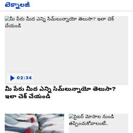
టెక్నాలజీ
02:34
మీ పేరు మీద ఎన్ని సిమ్‌లున్నాయో తెలుసా?
ఇలా చెక్ చేయండి