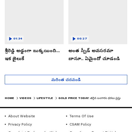
01:34
00:27
శ్రీరెడ్డి అడ్డంగా బుక్కయింది...
అంత స్పీడ్ అవసరమా
ఇక జైలుకే
బాసూ.. ఏమైందో చూడండి
మరింత చదవండి
HOME
VIDEOS
LIFESTYLE
GOLD PRICE TODAY: తగ్గిన బంగారం ధరలు ప్రస్తుతం గ్రాము ఎంతంటే? | ASIANET NEWS TELUGU
About Website
Terms Of Use
Privacy Policy
CSAM Policy