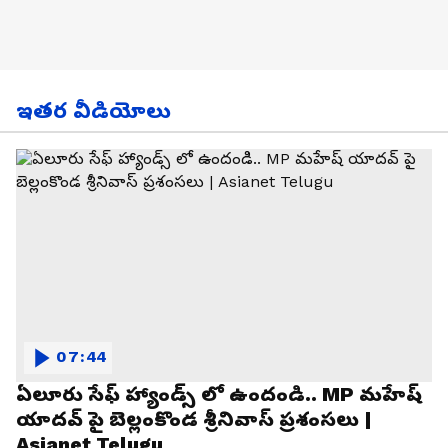
ఇతర వీడియోలు
07:44
ఏలూరు సేఫ్ హ్యాండ్స్ లో ఉందండి.. MP మహేష్
యాదవ్ పై బెల్లంకొండ శ్రీనివాస్ ప్రశంసలు |
Asianet Telugu