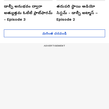
డాల్బీ అనుభవం ద్వారా
తదుపరి స్థాయి ఆడియో
అత్యుత్తమ ఓటీటీ ప్లాట్‌ఫారమ్
సిస్టమ్ - డాల్బీ అట్మాస్ –
- Episode 3
Episode 2
మరింత చదవండి