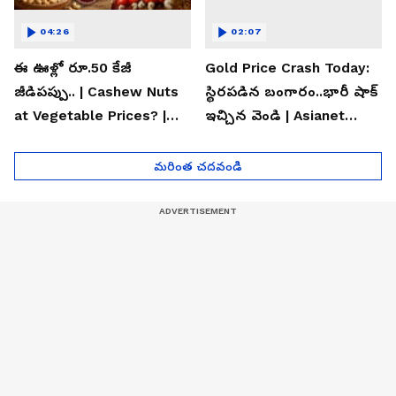
04:26
02:07
ఈ ఊళ్లో రూ.50 కేజీ
Gold Price Crash Today:
జీడిపప్పు.. | Cashew Nuts
స్థిరపడిన బంగారం..భారీ షాక్
at Vegetable Prices? |
ఇచ్చిన వెండి | Asianet
Asianet News Telugu
News Telugu
మరింత చదవండి