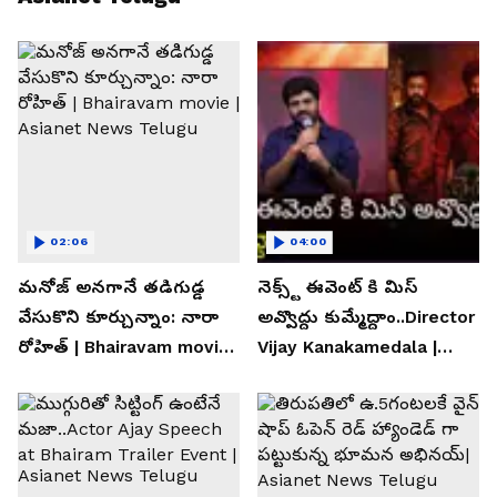
02:06
04:00
మనోజ్ అనగానే తడిగుడ్డ
నెక్స్ట్ ఈవెంట్ కి మిస్
వేసుకొని కూర్చున్నాం: నారా
అవ్వొద్దు కుమ్మేద్దాం..Director
రోహిత్ | Bhairavam movie |
Vijay Kanakamedala |
Asianet News Telugu
Asianet News Telugu