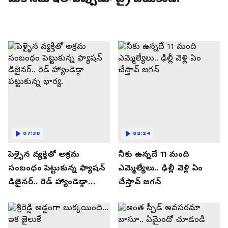
07:38
02:24
పెళ్ళైన వ్యక్తితో అక్రమ
నీకు ఉన్నదే 11 మంది
సంబంధం పెట్టుకున్న ఫ్యాషన్
ఎమ్మెల్యేలు.. ఢిల్లీ వెళ్లి ఏం
డిజైనర్.. రెడ్ హ్యాండెడ్గా
చేస్తావ్ జగన్
పట్టుకున్న భార్య.