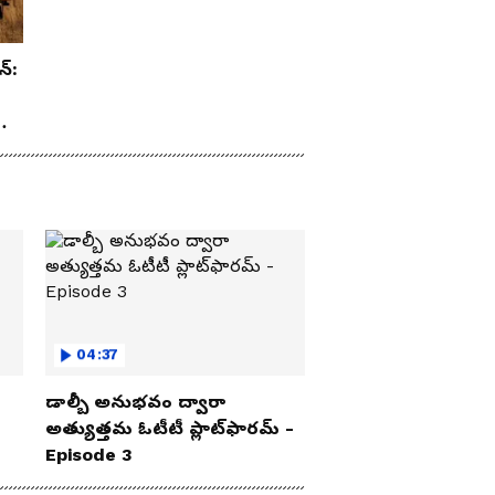
న్:
రూ
04:37
డాల్బీ అనుభవం ద్వారా
అత్యుత్తమ ఓటీటీ ప్లాట్‌ఫారమ్ -
Episode 3