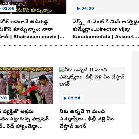
02:06
04:00
ోజ్ అనగానే తడిగుడ్డ
నెక్స్ట్ ఈవెంట్ కి మిస్ అవ్వొద్ద
సుకొని కూర్చున్నాం: నారా
కుమ్మేద్దాం..Director Vijay
హిత్ | Bhairavam movie |
Kanakamedala | Asianet
ianet News Telugu
News Telugu
:38
02:24
న వ్యక్తితో అక్రమ
నీకు ఉన్నదే 11 మంది
ం పెట్టుకున్న ఫ్యాషన్
ఎమ్మెల్యేలు.. ఢిల్లీ వెళ్లి ఏం
్.. రెడ్ హ్యాండెడ్గా
చేస్తావ్ జగన్
ున్న భార్య.