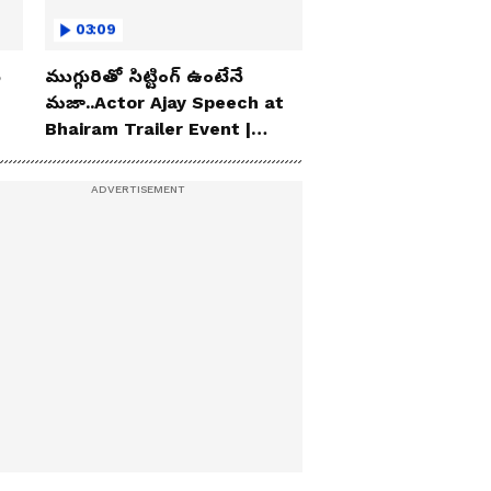
03:09
ు
ముగ్గురితో సిట్టింగ్ ఉంటేనే
మజా..Actor Ajay Speech at
Bhairam Trailer Event |
Asianet News Telugu