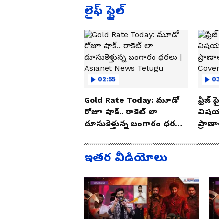
లైఫ్ స్టైల్
02:55
03
Gold Rate Today: మూడో
ఫ్రిజ్
రోజూ షాక్.. రాకెట్ లా
విషయ
దూసుకెళ్తున్న బంగారం ధరలు
ప్రాణ
| Asianet News Telugu
Cove
ఇతర వీడియోలు