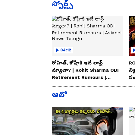
స్పోర్ట్స్
04:12
రోహిత్, కోహ్లీకి ఇదే లాస్ట్
RC
మ్యాచా? | Rohit Sharma ODI
విక
Retirement Rumours |
సం
Asianet News Telugu
Te
ఆటో