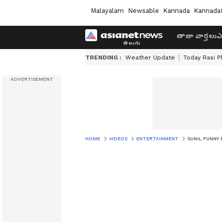
Malayalam
Newsable
Kannada
Kannada
తాజా వార్తలు
ఎ
TRENDING :
Weather Update
Today Rasi P
HOME
VIDEOS
ENTERTAINMENT
SUNIL FUNNY P