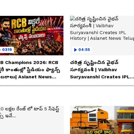
03:19
04:55
B Champions 2026: RCB
చరిత్ర సృష్టించిన వైభవ్
్టరీ కాంతుల్లో స్టేడియం ఫ్యాన్స్
సూర్యవంశీ | Vaibhav
బరాలు| Asianet News
Suryavanshi Creates IPL
lugu
History | Asianet News
Telugu