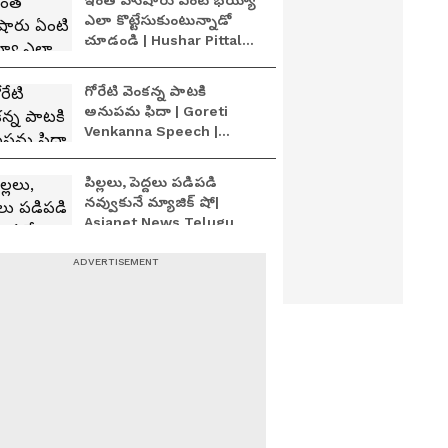
ఇంత హుషారు ఏంటి భయ్యా
ఎలా కొట్టేసుకుంటున్నాడో
చూడండి | Hushar Pittalu
Movie Press Meet | Actor
Bhanu
గోరేటి వెంకన్న పాటకి
అనుపమ ఫిదా | Goreti
Venkanna Speech |
Crazy Kalyanam Teaser
Launch Event
పిల్లలు, పెద్దలు పడిపడి
నవ్వుకునే మ్యాజిక్ షో|
Asianet News Telugu
స్టేజిపై చిరు అదిరిపోయే పంచ్
లు | Megastar
Chiranjeevi Inspirational
Speech | Asianet News
Telugu
అదే నా గోల్ హీరో జయ కృష్ణ
అదిరిపోయే స్పీచ్ | Hero Jai
Krishna Ghattamaneni
Speech