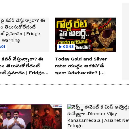
:01
03:43
 పై కవర్ వేస్తున్నారా? ఈ
Today Gold and Silver
ం తెలుసుకోలేదంటే
rate: యుద్ధం ఆగకపోతే
ాలకే ప్రమాదం | Fridge
ఇంకా పెరుగుతాయా? |
r Warning
Asianet News Telugu