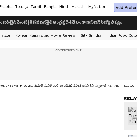
Prabha
Telugu
Tamil
Bangla
Hindi
Marathi
MyNation
Add Prefer
ంటర్‌టైన్‌మెంట్
క్రికెట్
జీవనశైలి
ఆంధ్రప్రదేశ్
తెలంగాణ
బిజినెస్
జ్యోతిష్యం
halalu
Korean Kanakaraju Movie Review
Silk Smitha
Indian Food Cult
UNCHES WITH SUMA: సుమతో సునీల్ పంచ్ లు పడిపడి నవ్విన అడివి శేష్, మృణాల్| ASIANET TELUGU
RELA
NO