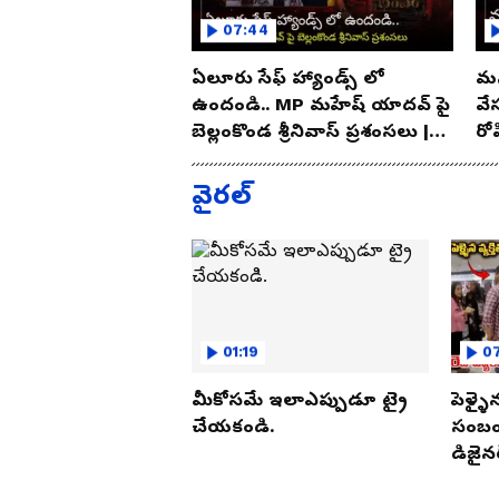
07:44
ఏలూరు సేఫ్ హ్యాండ్స్ లో
మన
ఉందండి.. MP మహేష్ యాదవ్ పై
వే
బెల్లంకొండ శ్రీనివాస్ ప్రశంసలు |
రో
Asianet Telugu
As
వైరల్
01:19
07
మీకోసమే ఇలాఎప్పుడూ ట్రై
పెళ్ళై
చేయకండి.
సంబంధ
డిజైనర
పట్టుక