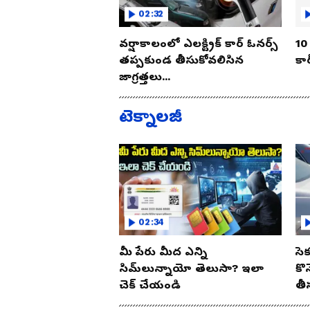
02:32
వర్షాకాలంలో ఎలక్ట్రిక్ కార్ ఓనర్స్
10 
తప్పకుండ తీసుకోవలిసిన
కార
జాగ్రత్తలు...
టెక్నాలజీ
02:34
మీ పేరు మీద ఎన్ని
సె
సిమ్‌లున్నాయో తెలుసా? ఇలా
కొ
చెక్ చేయండి
తీ
ఈ 