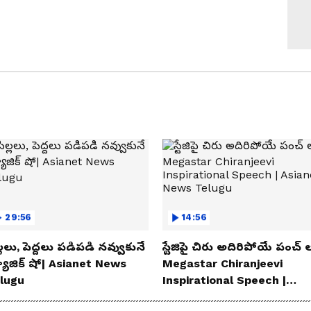
29:56
14:56
్లలు, పెద్దలు పడిపడి నవ్వుకునే
స్టేజిపై చిరు అదిరిపోయే పంచ్ ల
యాజిక్ షో| Asianet News
Megastar Chiranjeevi
lugu
Inspirational Speech |
Asianet News Telugu