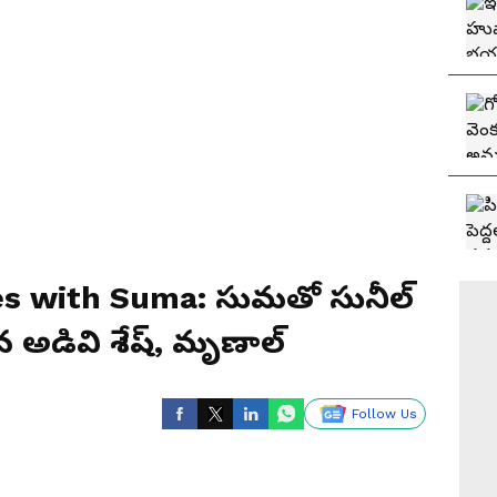
s with Suma: సుమతో సునీల్
న అడివి శేష్, మృణాల్
Follow Us