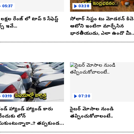
05:37
03:28
లక్షల రేంజ్ లో టాప్ 5 సేఫెస్ట్
సోలార్ సిస్టం టు మోడరన్ కిచె
్స్ ఇవే...
ఆటోని ఇంటిగా మార్చేసిన
భారతీయుడు, ఎలా ఉందొ మీ
ఒక లుక్కేయండి
03:19
07:20
కండ్ హ్యాండ్ హ్యాండ్ కారు
సైబర్ మోసాల నుండి
నేందుకు లోన్
తప్పించుకోవాలంటే..
సుకుంటున్నారా..? తప్పకుండ
విషయాలు తెలుసుకోండి..!