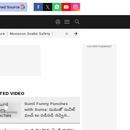
red Source
ure
Monsoon Snake Safety
Akkineni Nageswara Rao
IRCTC Tour Pac
TED VIDEO
Sunil Funny Punches
with Suma: సుమతో సునీల్
W PLAYING
పంచ్ లు పడిపడి నవ్విన
అడివి శేష్, మృణాల్|
Asianet Telugu