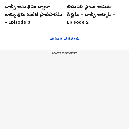
డాల్బీ అనుభవం ద్వారా
తదుపరి స్థాయి ఆడియో
అత్యుత్తమ ఓటీటీ ప్లాట్‌ఫారమ్
సిస్టమ్ - డాల్బీ అట్మాస్ –
- Episode 3
Episode 2
మరింత చదవండి