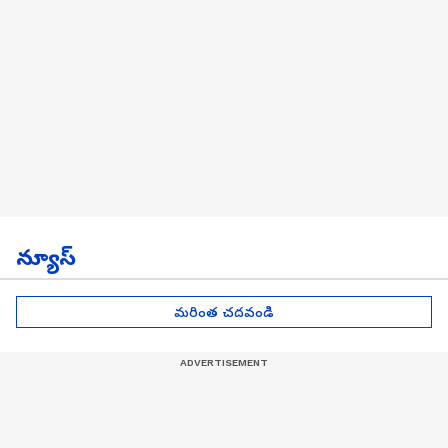
న్యూస్
మరింత చదవండి