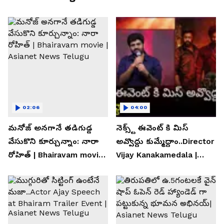
02:06
04:00
మనోజ్ అనగానే తడిగుడ్డ
నెక్స్ట్ ఈవెంట్ కి మిస్
వేసుకొని కూర్చున్నాం: నారా
అవ్వొద్దు కుమ్మేద్దాం..Director
రోహిత్ | Bhairavam movie |
Vijay Kanakamedala |
Asianet News Telugu
Asianet News Telugu