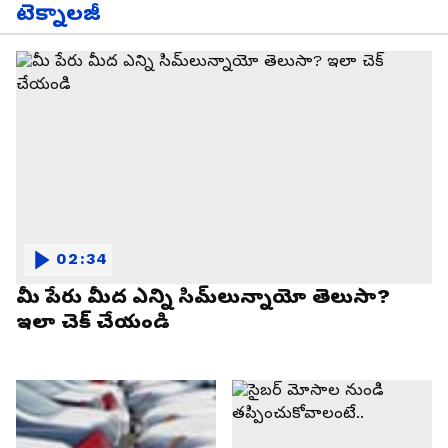
టెక్నాలజీ
02:34
మీ పేరు మీద ఎన్ని సిమ్‌లున్నాయో తెలుసా?
ఇలా చెక్ చేయండి