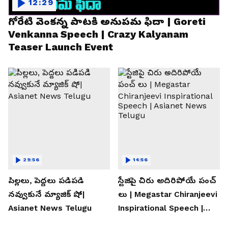
12:29
గోరేటి వెంకన్న పాటకి అనుపమ ఫిదా | Goreti
Venkanna Speech | Crazy Kalyanam
Teaser Launch Event
29:56
14:56
పిల్లలు, పెద్దలు పడిపడి
స్టేజిపై చిరు అదిరిపోయే పంచ్
నవ్వుకునే మ్యాజిక్ షో|
లు | Megastar Chiranjeevi
Asianet News Telugu
Inspirational Speech |
Asianet News Telugu