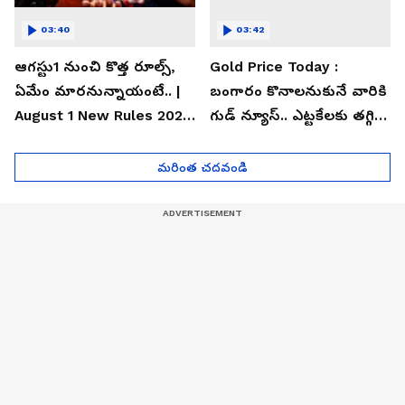
03:40
03:42
ఆగస్టు1 నుంచి కొత్త రూల్స్,
Gold Price Today :
ఏమేం మారనున్నాయంటే.. |
బంగారం కొనాలనుకునే వారికి
August 1 New Rules 2026
గుడ్ న్యూస్.. ఎట్టకేలకు తగ్గిన
| Asianet News Telugu
గోల్డ్ రేట్లు
మరింత చదవండి