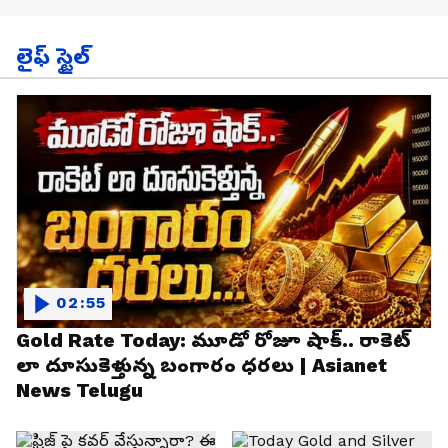
లైఫ్ స్టైల్
02:55
Gold Rate Today: మూడో రోజూ షాక్.. రాకెట్
లా దూసుకెళ్తున్న బంగారం ధరలు | Asianet
News Telugu