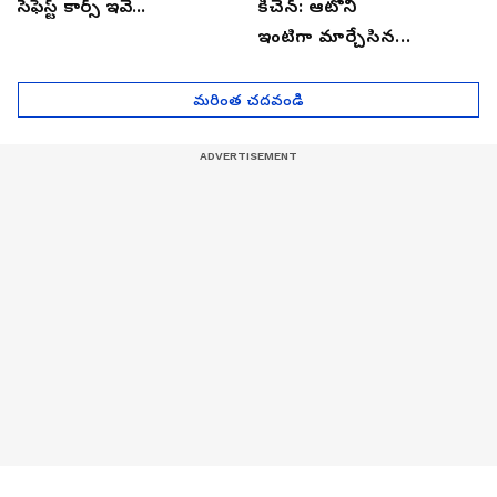
సేఫెస్ట్ కార్స్ ఇవే...
కిచెన్: ఆటోని
ఇంటిగా మార్చేసిన
భారతీయుడు, ఎలా ఉందొ
మీరూ ఒక లుక్కేయండి
మరింత చదవండి