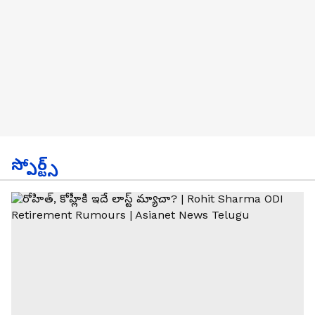
స్పోర్ట్స్