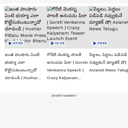
07:03
12:29
29:56
ఇంత హుషారు ఏంటి
గోరేటి వెంకన్న పాటకి
పిల్లలు, పెద్దలు పడిపడి
భయ్యా ఎలా
అనుపమ ఫిదా | Goreti
నవ్వుకునే మ్యాజిక్ షో|
కొట్టేసుకుంటున్నాడో
Venkanna Speech |
Asianet News Telu
చూడండి | Hushar
Crazy Kalyanam
Pittalu Movie Press
Teaser Launch Event
Meet | Actor Bhanu