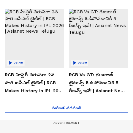
News Telugu
History | Asianet News
Telugu
03:48
03:39
RCB హిస్టరీ వరుసగా 2వ
RCB Vs GT: గుజరాత్
సారి ఐపీఎల్ టైటిల్ | RCB
టైటాన్స్ ఓడిపోవడానికి 5
Makes History in IPL 2026
రీజన్స్ ఇవే! | Asianet News
| Asianet News Telugu
Telugu
మరింత చదవండి