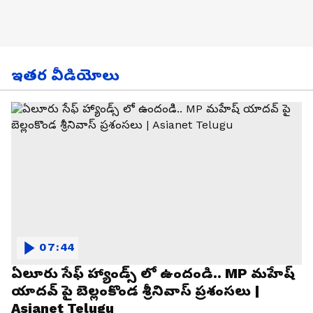
ఇతర వీడియోలు
07:44
ఏలూరు సేఫ్ హ్యాండ్స్ లో ఉందండి.. MP మహేష్
యాదవ్ పై బెల్లంకొండ శ్రీనివాస్ ప్రశంసలు |
Asianet Telugu