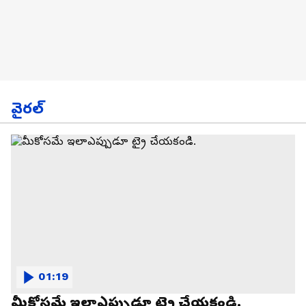
వైరల్
01:19
మీకోసమే ఇలాఎప్పుడూ ట్రై చేయకండి.