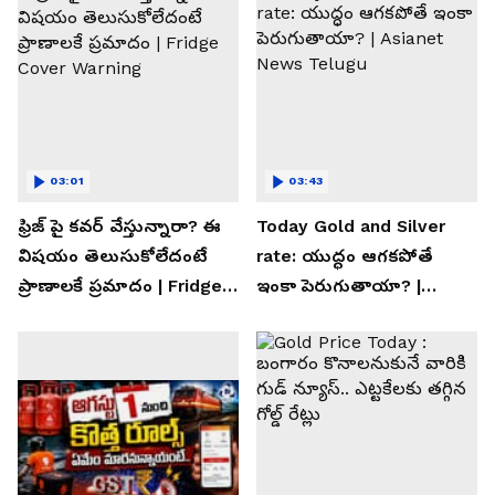
03:01
03:43
ఫ్రిజ్ పై కవర్ వేస్తున్నారా? ఈ
Today Gold and Silver
విషయం తెలుసుకోలేదంటే
rate: యుద్ధం ఆగకపోతే
ప్రాణాలకే ప్రమాదం | Fridge
ఇంకా పెరుగుతాయా? |
Cover Warning
Asianet News Telugu