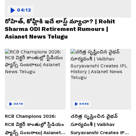
04:12
రోహిత్, కోహ్లీకి ఇదే లాస్ట్ మ్యాచా? | Rohit
Sharma ODI Retirement Rumours |
Asianet News Telugu
03:19
04:55
RCB Champions 2026:
చరిత్ర సృష్టించిన వైభవ్
RCB విక్టరీ కాంతుల్లో స్టేడియం
సూర్యవంశీ | Vaibhav
ఫ్యాన్స్ సంబరాలు| Asianet
Suryavanshi Creates IPL