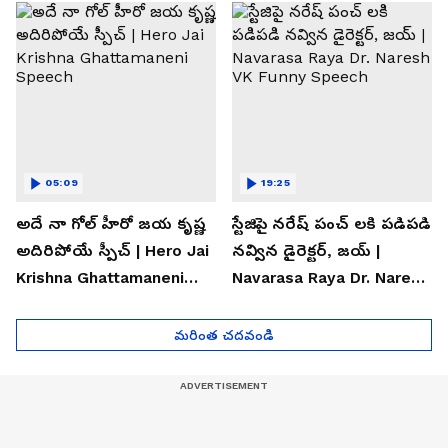
05:09
19:25
అదే నా గోల్ హీరో జయ కృష్ణ
స్టేజిపై నరేష్ పంచ్ లకి పడిపడి
అదిరిపోయే స్పీచ్ | Hero Jai
నవ్విన డైరెక్టర్, జయ్ |
Krishna Ghattamaneni
Navarasa Raya Dr. Naresh
Speech
VK Funny Speech
మరింత చదవండి