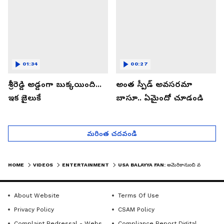
01:34
00:27
శ్రీరెడ్డి అడ్డంగా బుక్కయింది...
అంత స్పీడ్ అవసరమా
ఇక జైలుకే
బాసూ.. ఏమైందో చూడండి
మరింత చదవండి
HOME
VIDEOS
ENTERTAINMENT
USA BALAYYA FAN: అమెరికానుంచి వచ్చిన బాలయ్య ఫ్యాన్ పవర్ ఫుల్ డైలాగ్ కి యాంకర్ షాక్ | ASIANET TELUGU
About Website
Terms Of Use
Privacy Policy
CSAM Policy
Complaint Redressal - Website
Compliance Report Digital