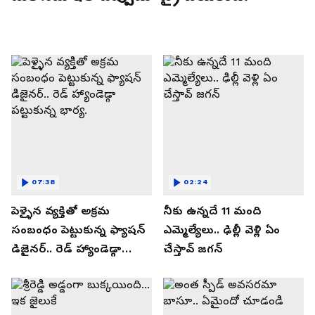
07:38
02:24
పెళ్ళైన వ్యక్తితో అక్రమ
నీకు ఉన్నదే 11 మంది
సంబంధం పెట్టుకున్న ఫ్యాషన్
ఎమ్మెల్యేలు.. ఢిల్లీ వెళ్లి ఏం
డిజైనర్.. రెడ్ హ్యాండెడ్గా
చేస్తావ్ జగన్
పట్టుకున్న భార్య.