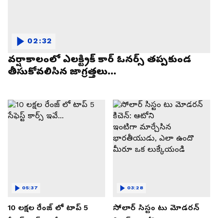
02:32
వర్షాకాలంలో ఎలక్ట్రిక్ కార్ ఓనర్స్ తప్పకుండ
తీసుకోవలిసిన జాగ్రత్తలు...
05:37
03:28
10 లక్షల రేంజ్ లో టాప్ 5
సోలార్ సిస్టం టు మోడరన్