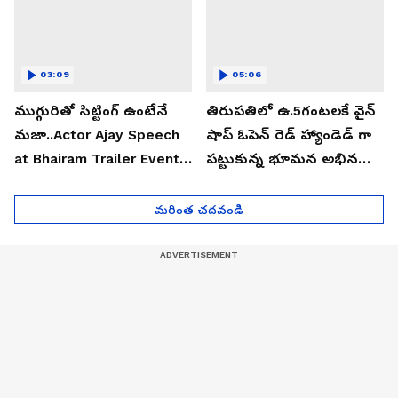
03:09
05:06
ముగ్గురితో సిట్టింగ్ ఉంటేనే
తిరుపతిలో ఉ.5గంటలకే వైన్
మజా..Actor Ajay Speech
షాప్ ఓపెన్ రెడ్ హ్యాండెడ్ గా
at Bhairam Trailer Event |
పట్టుకున్న భూమన అభినయ్|
Asianet News Telugu
Asianet News Telugu
మరింత చదవండి