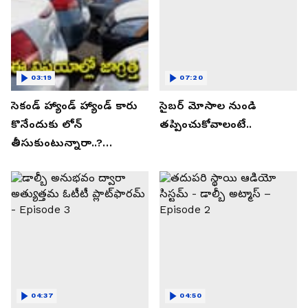
03:19
07:20
సెకండ్ హ్యాండ్ హ్యాండ్ కారు
సైబర్ మోసాల నుండి
కొనేందుకు లోన్
తప్పించుకోవాలంటే..
తీసుకుంటున్నారా..?
తప్పకుండ ఈ విషయాలు
తెలుసుకోండి..!
04:37
04:50