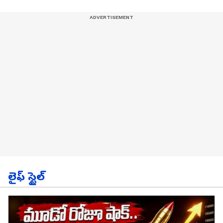
లైఫ్ స్టైల్