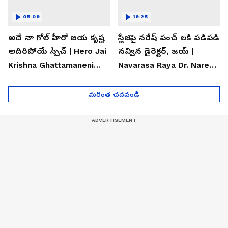
05:09
19:25
అదే నా గోల్ హీరో జయ కృష్ణ
స్టేజిపై నరేష్ పంచ్ లకి పడిపడి
అదిరిపోయే స్పీచ్ | Hero Jai
నవ్విన డైరెక్టర్, జయ్ |
Krishna Ghattamaneni
Navarasa Raya Dr. Naresh
Speech
VK Funny Speech
మరింత చదవండి