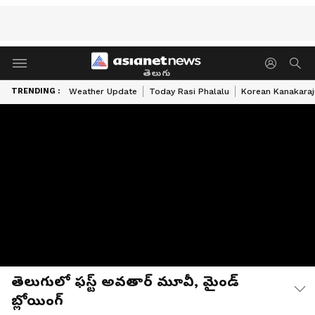
తెలుగు
TRENDING :
Weather Update
Today Rasi Phalalu
Korean Kanakaraj
తెలుగులో ఫస్ట్ అవతార్ మూవీ, మైండ్
బ్లోయింగ్