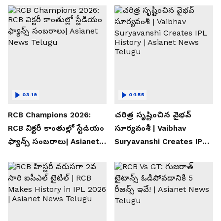
03:19
04:55
RCB Champions 2026:
చరిత్ర సృష్టించిన వైభవ్
RCB విక్టరీ కాంతుల్లో స్టేడియం
సూర్యవంశీ | Vaibhav
ఫ్యాన్స్ సంబరాలు| Asianet
Suryavanshi Creates IPL
News Telugu
History | Asianet News
Telugu