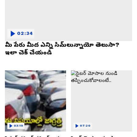
02:34
మీ పేరు మీద ఎన్ని సిమ్‌లున్నాయో తెలుసా?
ఇలా చెక్ చేయండి
03:19
07:20