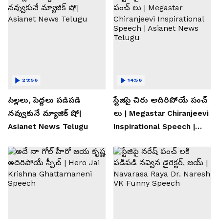
29:56
14:56
పిల్లలు, పెద్దలు పడిపడి
స్టేజిపై చిరు అదిరిపోయే పంచ్
నవ్వుకునే మ్యాజిక్ షో|
లు | Megastar Chiranjeevi
Asianet News Telugu
Inspirational Speech |
Asianet News Telugu