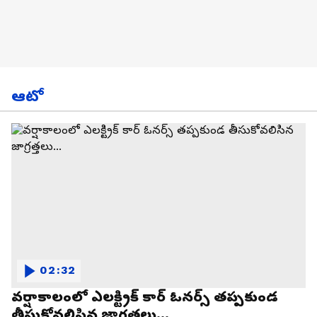
ఆటో
02:32
వర్షాకాలంలో ఎలక్ట్రిక్ కార్ ఓనర్స్ తప్పకుండ
తీసుకోవలిసిన జాగ్రత్తలు...