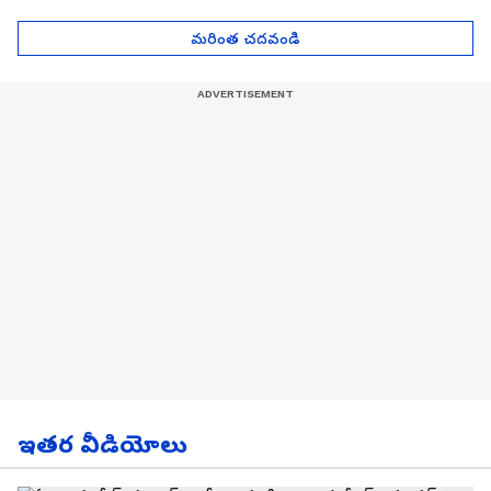
| Asianet News Telugu
గోల్డ్ రేట్లు
మరింత చదవండి
ఇతర వీడియోలు