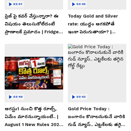
03:01
03:43
ఫ్రిజ్ పై కవర్ వేస్తున్నారా? ఈ
Today Gold and Silver
విషయం తెలుసుకోలేదంటే
rate: యుద్ధం ఆగకపోతే
ప్రాణాలకే ప్రమాదం | Fridge
ఇంకా పెరుగుతాయా? |
Cover Warning
Asianet News Telugu
03:40
03:42
ఆగస్టు1 నుంచి కొత్త రూల్స్,
Gold Price Today :
ఏమేం మారనున్నాయంటే.. |
బంగారం కొనాలనుకునే వారికి
August 1 New Rules 2026
గుడ్ న్యూస్.. ఎట్టకేలకు తగ్గిన