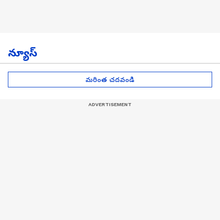
న్యూస్
మరింత చదవండి