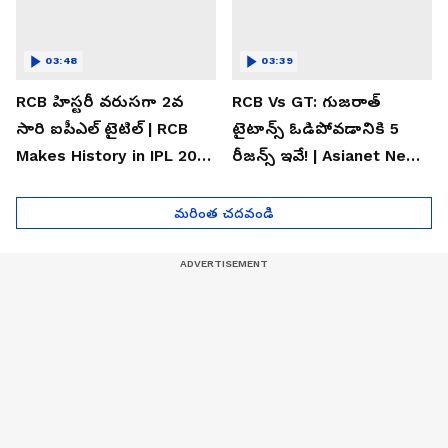
03:48
03:39
RCB హిస్టరీ వరుసగా 2వ
RCB Vs GT: గుజరాత్
సారి ఐపీఎల్ టైటిల్ | RCB
టైటాన్స్ ఓడిపోవడానికి 5
Makes History in IPL 2026
రీజన్స్ ఇవే! | Asianet News
| Asianet News Telugu
Telugu
మరింత చదవండి