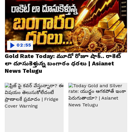
02:55
Gold Rate Today: మూడో రోజూ షాక్.. రాకెట్
లా దూసుకెళ్తున్న బంగారం ధరలు | Asianet
News Telugu