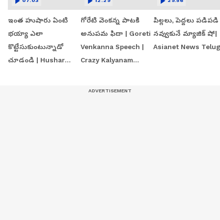
07:03
12:29
29:56
ఇంత హుషారు ఏంటి
గోరేటి వెంకన్న పాటకి
పిల్లలు, పెద్దలు పడిపడి
భయ్యా ఎలా
అనుపమ ఫిదా | Goreti
నవ్వుకునే మ్యాజిక్ షో|
కొట్టేసుకుంటున్నాడో
Venkanna Speech |
Asianet News Telu
చూడండి | Hushar
Crazy Kalyanam
Pittalu Movie Press
Teaser Launch Event
Meet | Actor Bhanu