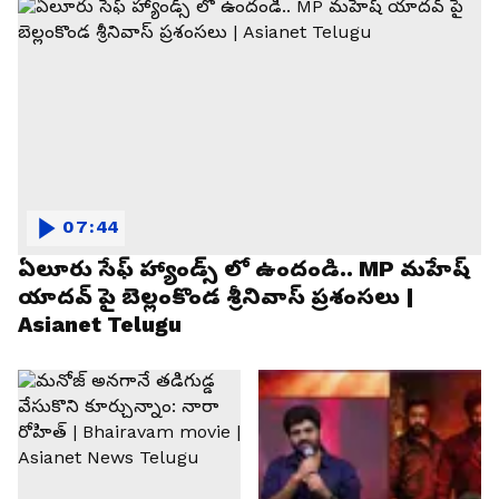
07:44
ఏలూరు సేఫ్ హ్యాండ్స్ లో ఉందండి.. MP మహేష్
యాదవ్ పై బెల్లంకొండ శ్రీనివాస్ ప్రశంసలు |
Asianet Telugu