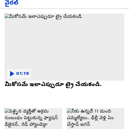
వైరల్
01:19
మీకోసమే ఇలాఎప్పుడూ ట్రై చేయకండి.