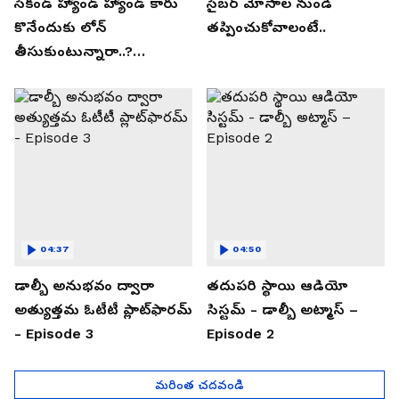
సెకండ్ హ్యాండ్ హ్యాండ్ కారు
సైబర్ మోసాల నుండి
కొనేందుకు లోన్
తప్పించుకోవాలంటే..
తీసుకుంటున్నారా..?
తప్పకుండ ఈ విషయాలు
తెలుసుకోండి..!
04:37
04:50
డాల్బీ అనుభవం ద్వారా
తదుపరి స్థాయి ఆడియో
అత్యుత్తమ ఓటీటీ ప్లాట్‌ఫారమ్
సిస్టమ్ - డాల్బీ అట్మాస్ –
- Episode 3
Episode 2
మరింత చదవండి