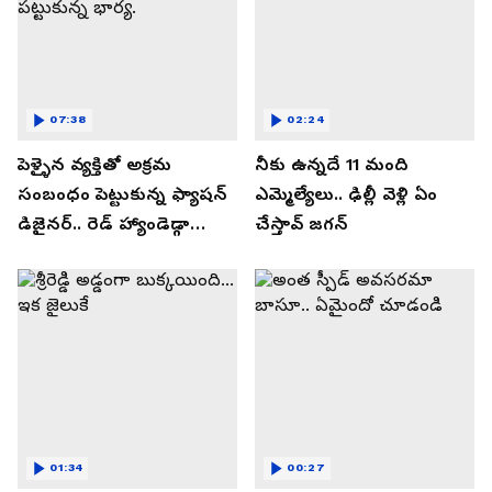
07:38
02:24
పెళ్ళైన వ్యక్తితో అక్రమ
నీకు ఉన్నదే 11 మంది
సంబంధం పెట్టుకున్న ఫ్యాషన్
ఎమ్మెల్యేలు.. ఢిల్లీ వెళ్లి ఏం
డిజైనర్.. రెడ్ హ్యాండెడ్గా
చేస్తావ్ జగన్
పట్టుకున్న భార్య.
01:34
00:27