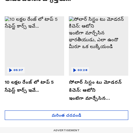
05:37
03:28
10 లక్షల రేంజ్ లో టాప్ 5
సోలార్ సిస్టం టు మోడరన్
సేఫెస్ట్ కార్స్ ఇవే...
కిచెన్: ఆటోని
ఇంటిగా మార్చేసిన
భారతీయుడు, ఎలా ఉందొ
మీరూ ఒక లుక్కేయండి
మరింత చదవండి