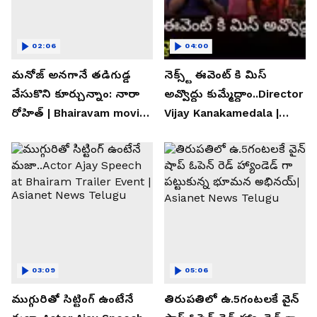
02:06
04:00
మనోజ్ అనగానే తడిగుడ్డ
నెక్స్ట్ ఈవెంట్ కి మిస్
వేసుకొని కూర్చున్నాం: నారా
అవ్వొద్దు కుమ్మేద్దాం..Director
రోహిత్ | Bhairavam movie |
Vijay Kanakamedala |
Asianet News Telugu
Asianet News Telugu
03:09
05:06
ముగ్గురితో సిట్టింగ్ ఉంటేనే
తిరుపతిలో ఉ.5గంటలకే వైన్