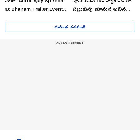
మజా..Actor Ajay Speech
షాప్ ఓపెన్ రెడ్ హ్యాండెడ్ గా
at Bhairam Trailer Event |
పట్టుకున్న భూమన అభినయ్|
Asianet News Telugu
Asianet News Telugu
మరింత చదవండి