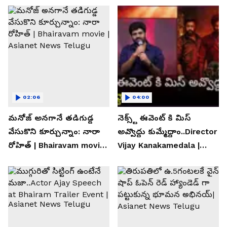
02:06
04:00
మనోజ్ అనగానే తడిగుడ్డ
నెక్స్ట్ ఈవెంట్ కి మిస్
వేసుకొని కూర్చున్నాం: నారా
అవ్వొద్దు కుమ్మేద్దాం..Director
రోహిత్ | Bhairavam movie |
Vijay Kanakamedala |
Asianet News Telugu
Asianet News Telugu