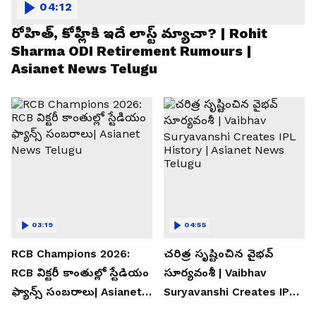
04:12
రోహిత్, కోహ్లీకి ఇదే లాస్ట్ మ్యాచా? | Rohit
Sharma ODI Retirement Rumours |
Asianet News Telugu
03:19
04:55
RCB Champions 2026:
చరిత్ర సృష్టించిన వైభవ్
RCB విక్టరీ కాంతుల్లో స్టేడియం
సూర్యవంశీ | Vaibhav
ఫ్యాన్స్ సంబరాలు| Asianet
Suryavanshi Creates IPL
News Telugu
History | Asianet News