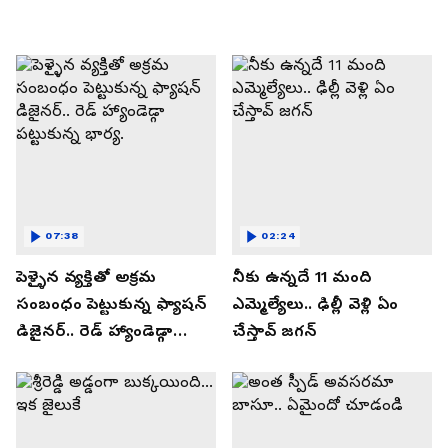
07:38
02:24
పెళ్ళైన వ్యక్తితో అక్రమ
నీకు ఉన్నదే 11 మంది
సంబంధం పెట్టుకున్న ఫ్యాషన్
ఎమ్మెల్యేలు.. ఢిల్లీ వెళ్లి ఏం
డిజైనర్.. రెడ్ హ్యాండెడ్గా
చేస్తావ్ జగన్
పట్టుకున్న భార్య.