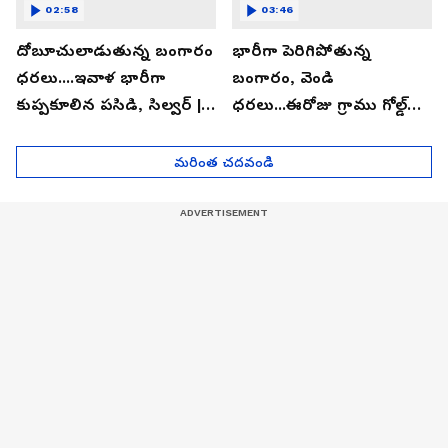
02:58
03:46
దోబూచులాడుతున్న బంగారం
భారీగా పెరిగిపోతున్న
ధరలు....ఇవాళ భారీగా
బంగారం, వెండి
కుప్పకూలిన పసిడి, సిల్వర్ |
ధరలు...ఈరోజు గ్రాము గోల్డ్
Asianet News Telugu
ఎంతో తెలుసా? | Asianet
News Telugu
మరింత చదవండి