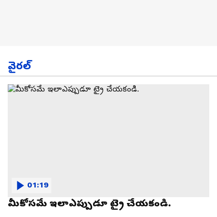
వైరల్
01:19
మీకోసమే ఇలాఎప్పుడూ ట్రై చేయకండి.