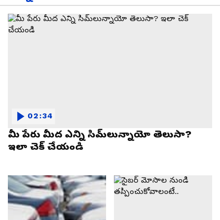
02:34
మీ పేరు మీద ఎన్ని సిమ్‌లున్నాయో తెలుసా?
ఇలా చెక్ చేయండి