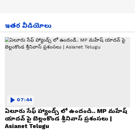
ఇతర వీడియోలు
07:44
ఏలూరు సేఫ్ హ్యాండ్స్ లో ఉందండి.. MP మహేష్
యాదవ్ పై బెల్లంకొండ శ్రీనివాస్ ప్రశంసలు |
Asianet Telugu