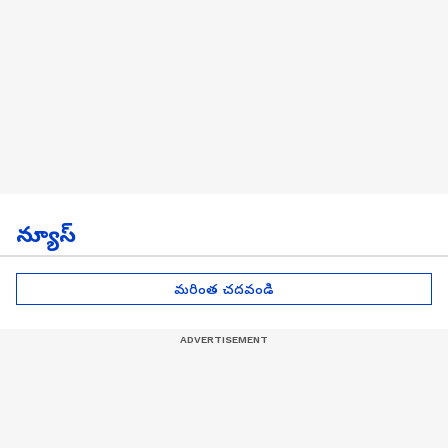
న్యూస్
మరింత చదవండి