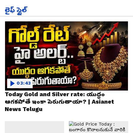
లైఫ్ స్టైల్
03:43
Today Gold and Silver rate: యుద్ధం
ఆగకపోతే ఇంకా పెరుగుతాయా? | Asianet
News Telugu