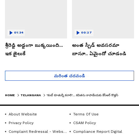
01:34
00:27
శ్రీరెడ్డి అడ్డంగా బుక్కయింది...
అంత స్పీడ్ అవసరమా
ఇక జైలుకే
బాసూ.. ఏమైందో చూడండి
మరింత చదవండి
HOME
TELANGANA
'కంటే కూతుర్నే కనాలి'... కవితను కాపాడేందుకు కేసీఆర్ కొత్తసినిమా: షర్మిల ఎద్దేవా
About Website
Terms Of Use
Privacy Policy
CSAM Policy
Complaint Redressal - Website
Compliance Report Digital