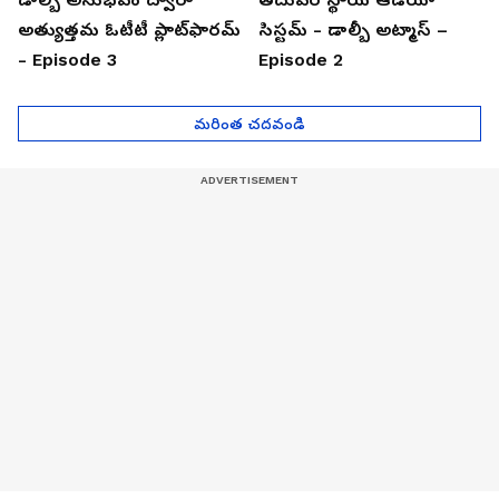
అత్యుత్తమ ఓటీటీ ప్లాట్‌ఫారమ్
సిస్టమ్ - డాల్బీ అట్మాస్ –
- Episode 3
Episode 2
మరింత చదవండి