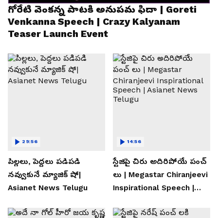
గోరేటి వెంకన్న పాటకి అనుపమ ఫిదా | Goreti
Venkanna Speech | Crazy Kalyanam
Teaser Launch Event
29:56
14:56
పిల్లలు, పెద్దలు పడిపడి
స్టేజిపై చిరు అదిరిపోయే పంచ్
నవ్వుకునే మ్యాజిక్ షో|
లు | Megastar Chiranjeevi
Asianet News Telugu
Inspirational Speech |
Asianet News Telugu