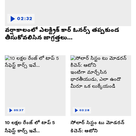
02:32
వర్షాకాలంలో ఎలక్ట్రిక్ కార్ ఓనర్స్ తప్పకుండ
తీసుకోవలిసిన జాగ్రత్తలు...
05:37
03:28
10 లక్షల రేంజ్ లో టాప్ 5
సోలార్ సిస్టం టు మోడరన్
సేఫెస్ట్ కార్స్ ఇవే...
కిచెన్: ఆటోని