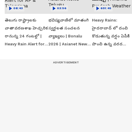
08:43
03:56
651:45
తెలుగు రాష్ట్రాలకు
భవిష్యవాణిలో మాతంగి
Heavy Rains:
వాతావరణశాఖ హెచ్చరిక
స్వర్ణలత సంచలన
హైదరాబాద్ లో దంచి
రానున్న 24 గంటల్లో |
వ్యాఖ్యలు | Bonalu
కొడుతున్న వర్షం ఏపీకి
Heavy Rain Alert for
2026 | Asianet News
పొంచి ఉన్న వరద
AP & Telangana
Telugu
ముప్పు | Andhra
Pradesh Weather