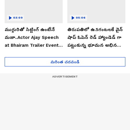
03:09
05:06
ముగ్గురితో సిట్టింగ్ ఉంటేనే
తిరుపతిలో ఉ.5గంటలకే వైన్
మజా..Actor Ajay Speech
షాప్ ఓపెన్ రెడ్ హ్యాండెడ్ గా
at Bhairam Trailer Event |
పట్టుకున్న భూమన అభినయ్|
Asianet News Telugu
Asianet News Telugu
మరింత చదవండి