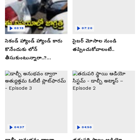
03:19
07:20
సెకండ్ హ్యాండ్ హ్యాండ్ కారు
సైబర్ మోసాల నుండి
కొనేందుకు లోన్
తప్పించుకోవాలంటే..
తీసుకుంటున్నారా..?
తప్పకుండ ఈ విషయాలు
తెలుసుకోండి..!
04:37
04:50
డాల్బీ అనుభవం ద్వారా
తదుపరి స్థాయి ఆడియో