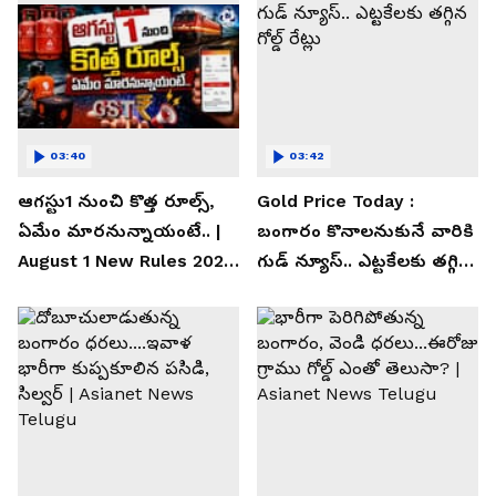
03:40
03:42
ఆగస్టు1 నుంచి కొత్త రూల్స్,
Gold Price Today :
ఏమేం మారనున్నాయంటే.. |
బంగారం కొనాలనుకునే వారికి
August 1 New Rules 2026
గుడ్ న్యూస్.. ఎట్టకేలకు తగ్గిన
| Asianet News Telugu
గోల్డ్ రేట్లు