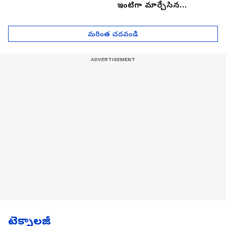
ఇంటిగా మార్చేసిన
భారతీయుడు, ఎలా ఉందొ
మీరూ ఒక లుక్కేయండి
మరింత చదవండి
టెక్నాలజీ