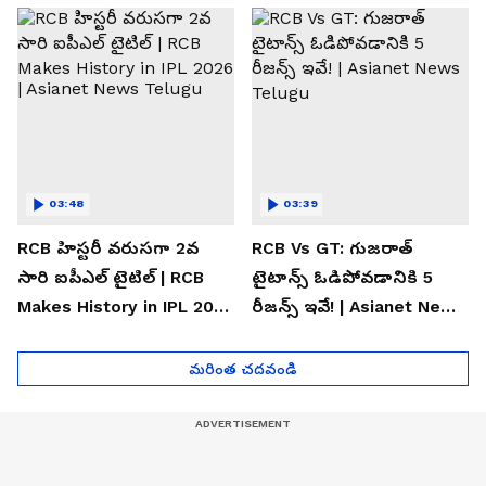
Telugu
03:48
03:39
RCB హిస్టరీ వరుసగా 2వ
RCB Vs GT: గుజరాత్
సారి ఐపీఎల్ టైటిల్ | RCB
టైటాన్స్ ఓడిపోవడానికి 5
Makes History in IPL 2026
రీజన్స్ ఇవే! | Asianet News
| Asianet News Telugu
Telugu
మరింత చదవండి