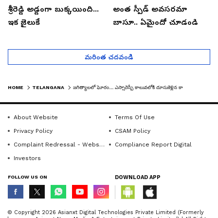
శ్రీరెడ్డి అడ్డంగా బుక్కయింది...
అంత స్పీడ్ అవసరమా
ఇక జైలుకే
బాసూ.. ఏమైందో చూడండి
మరింత చదవండి
HOME
TELANGANA
జగిత్యాలలో ఘోరం... ఎస్సారెస్పీ కాలువలోకి దూసుకెళ్లిన కారు, యువకుడు మృతి
About Website
Terms Of Use
Privacy Policy
CSAM Policy
Complaint Redressal - Website
Compliance Report Digital
Investors
FOLLOW US ON
DOWNLOAD APP
© Copyright 2026 Asianxt Digital Technologies Private Limited (Formerly