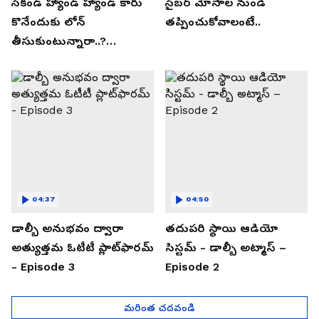
సెకండ్ హ్యాండ్ హ్యాండ్ కారు
సైబర్ మోసాల నుండి
కొనేందుకు లోన్
తప్పించుకోవాలంటే..
తీసుకుంటున్నారా..?
తప్పకుండ ఈ విషయాలు
తెలుసుకోండి..!
04:37
04:50
డాల్బీ అనుభవం ద్వారా
తదుపరి స్థాయి ఆడియో
అత్యుత్తమ ఓటీటీ ప్లాట్‌ఫారమ్
సిస్టమ్ - డాల్బీ అట్మాస్ –
- Episode 3
Episode 2
మరింత చదవండి