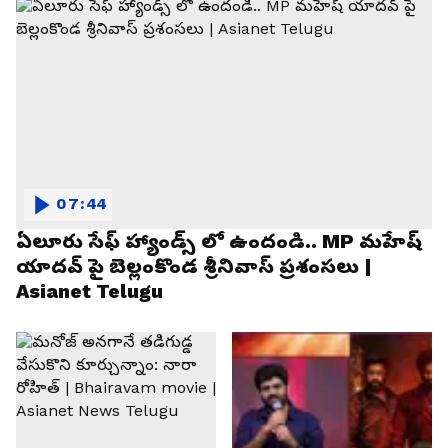
07:44
ఏలూరు సేఫ్ హ్యాండ్స్ లో ఉందండి.. MP మహేష్
యాదవ్ పై బెల్లంకొండ శ్రీనివాస్ ప్రశంసలు |
Asianet Telugu