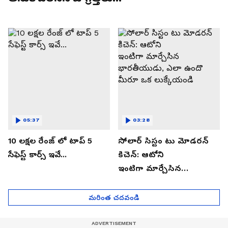
05:37
03:28
10 లక్షల రేంజ్ లో టాప్ 5
సోలార్ సిస్టం టు మోడరన్
సేఫెస్ట్ కార్స్ ఇవే...
కిచెన్: ఆటోని
ఇంటిగా మార్చేసిన
భారతీయుడు, ఎలా ఉందొ
మీరూ ఒక లుక్కేయండి
మరింత చదవండి