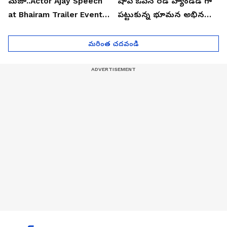
మజా..Actor Ajay Speech
షాప్ ఓపెన్ రెడ్ హ్యాండెడ్ గా
at Bhairam Trailer Event |
పట్టుకున్న భూమన అభినయ్|
Asianet News Telugu
Asianet News Telugu
మరింత చదవండి