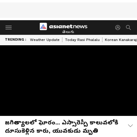
తెలుగు
TRENDING :
Weather Update
Today Rasi Phalalu
Korean Kanakaraj
జగిత్యాలలో ఘోరం... ఎస్సారెస్పీ కాలువలోకి
దూసుకెళ్లిన కారు, యువకుడు మృతి