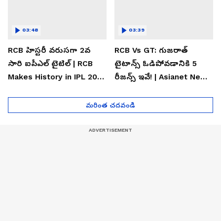
03:48
03:39
RCB హిస్టరీ వరుసగా 2వ
RCB Vs GT: గుజరాత్
సారి ఐపీఎల్ టైటిల్ | RCB
టైటాన్స్ ఓడిపోవడానికి 5
Makes History in IPL 2026
రీజన్స్ ఇవే! | Asianet News
| Asianet News Telugu
Telugu
మరింత చదవండి