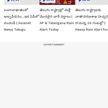
02:34
03:47
08:43
బంగాళాఖాతంలో
తెలుగు రాష్ట్రాల్లో మళ్లీ
తెలుగు రాష్ట్రాలకు
అల్పపీడనం...ఇక ఏపీలో
మొదలైన భారీ వర్షాలు |
వాతావరణశాఖ హెచ్చర
దంచుడే | Asianet
AP & Telangana Rain
రానున్న 24 గంటల్లో |
News Telugu
Alert Today
Heavy Rain Alert for
AP & Telangana