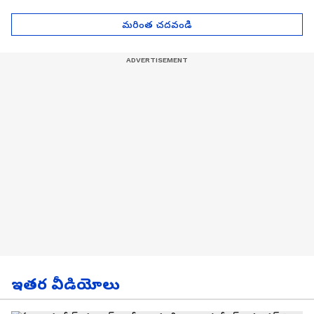
| Asianet News Telugu
గోల్డ్ రేట్లు
మరింత చదవండి
ఇతర వీడియోలు