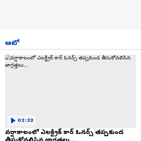
ఆటో
02:32
వర్షాకాలంలో ఎలక్ట్రిక్ కార్ ఓనర్స్ తప్పకుండ
తీసుకోవలిసిన జాగ్రత్తలు...