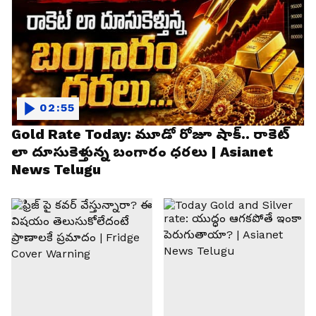
02:55
Gold Rate Today: మూడో రోజూ షాక్.. రాకెట్
లా దూసుకెళ్తున్న బంగారం ధరలు | Asianet
News Telugu