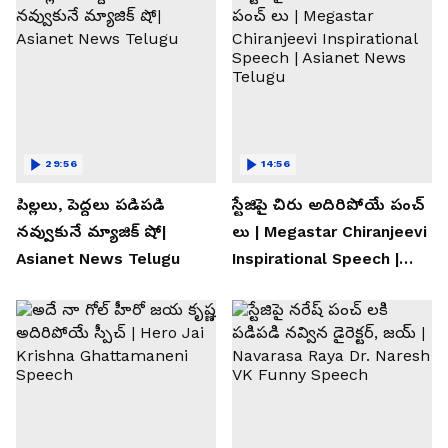
29:56
14:56
పిల్లలు, పెద్దలు పడిపడి
స్టేజిపై చిరు అదిరిపోయే పంచ్
నవ్వుకునే మ్యాజిక్ షో|
లు | Megastar Chiranjeevi
Asianet News Telugu
Inspirational Speech |
Asianet News Telugu