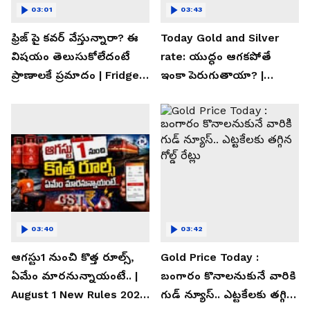
03:01
03:43
ఫ్రిజ్ పై కవర్ వేస్తున్నారా? ఈ
Today Gold and Silver
విషయం తెలుసుకోలేదంటే
rate: యుద్ధం ఆగకపోతే
ప్రాణాలకే ప్రమాదం | Fridge
ఇంకా పెరుగుతాయా? |
Cover Warning
Asianet News Telugu
03:40
03:42
ఆగస్టు1 నుంచి కొత్త రూల్స్,
Gold Price Today :
ఏమేం మారనున్నాయంటే.. |
బంగారం కొనాలనుకునే వారికి
August 1 New Rules 2026
గుడ్ న్యూస్.. ఎట్టకేలకు తగ్గిన