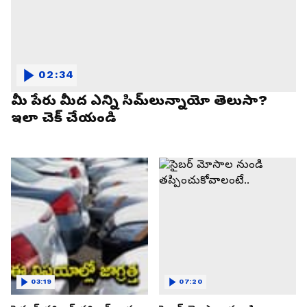
02:34
మీ పేరు మీద ఎన్ని సిమ్‌లున్నాయో తెలుసా?
ఇలా చెక్ చేయండి
03:19
07:20