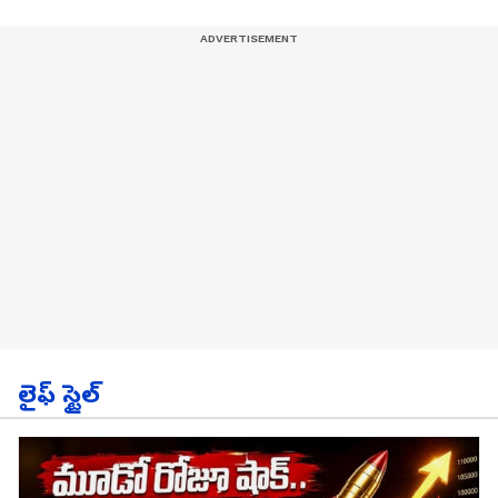
లైఫ్ స్టైల్