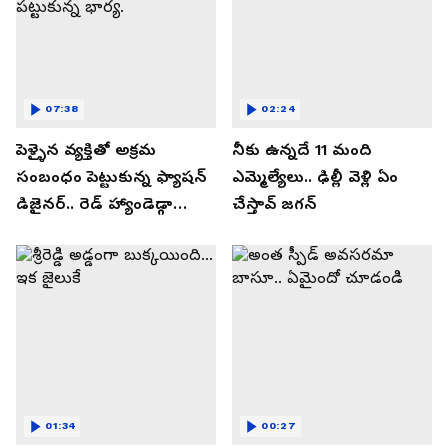
07:38
02:24
పెళ్ళైన వ్యక్తితో అక్రమ
నీకు ఉన్నదే 11 మంది
సంబంధం పెట్టుకున్న ఫ్యాషన్
ఎమ్మెల్యేలు.. ఢిల్లీ వెళ్లి ఏం
డిజైనర్.. రెడ్ హ్యాండెడ్గా
చేస్తావ్ జగన్
పట్టుకున్న భార్య.
01:34
00:27