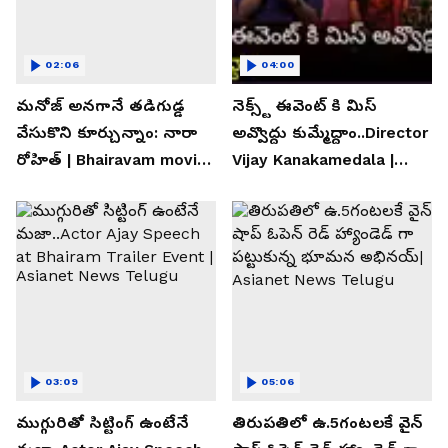
02:06
04:00
మనోజ్ అనగానే తడిగుడ్డ
నెక్స్ట్ ఈవెంట్ కి మిస్
వేసుకొని కూర్చున్నాం: నారా
అవ్వొద్దు కుమ్మేద్దాం..Director
రోహిత్ | Bhairavam movie |
Vijay Kanakamedala |
Asianet News Telugu
Asianet News Telugu
03:09
05:06
ముగ్గురితో సిట్టింగ్ ఉంటేనే
తిరుపతిలో ఉ.5గంటలకే వైన్