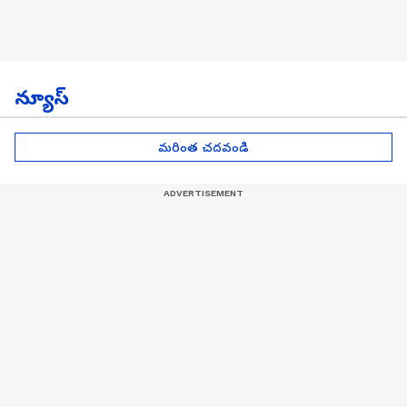
న్యూస్
మరింత చదవండి