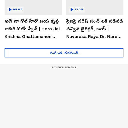
05:09
19:25
అదే నా గోల్ హీరో జయ కృష్ణ
స్టేజిపై నరేష్ పంచ్ లకి పడిపడి
అదిరిపోయే స్పీచ్ | Hero Jai
నవ్విన డైరెక్టర్, జయ్ |
Krishna Ghattamaneni
Navarasa Raya Dr. Naresh
Speech
VK Funny Speech
మరింత చదవండి