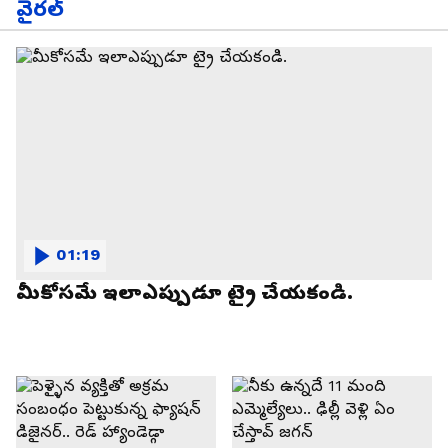
వైరల్
01:19
మీకోసమే ఇలాఎప్పుడూ ట్రై చేయకండి.