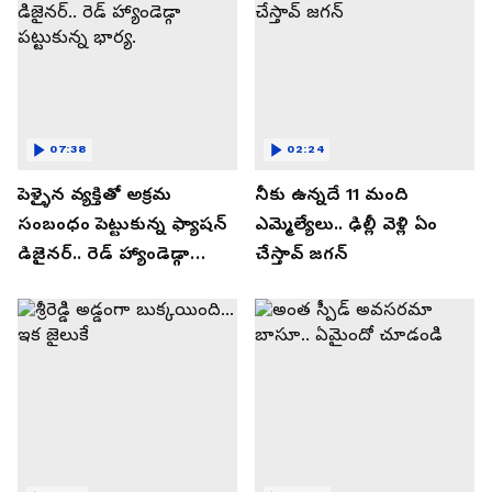
07:38
02:24
పెళ్ళైన వ్యక్తితో అక్రమ
నీకు ఉన్నదే 11 మంది
సంబంధం పెట్టుకున్న ఫ్యాషన్
ఎమ్మెల్యేలు.. ఢిల్లీ వెళ్లి ఏం
డిజైనర్.. రెడ్ హ్యాండెడ్గా
చేస్తావ్ జగన్
పట్టుకున్న భార్య.