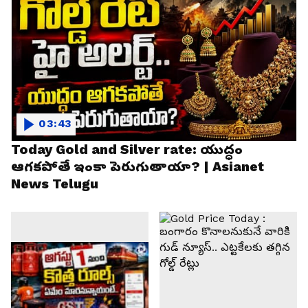
03:43
Today Gold and Silver rate: యుద్ధం
ఆగకపోతే ఇంకా పెరుగుతాయా? | Asianet
News Telugu