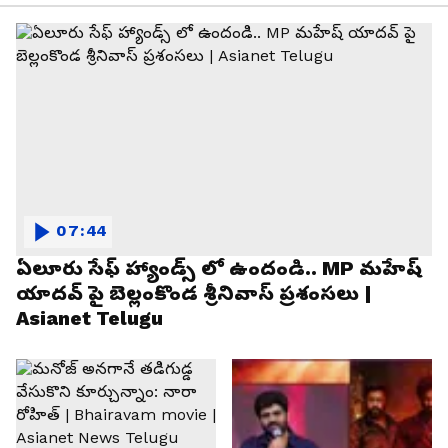
07:44
ఏలూరు సేఫ్ హ్యాండ్స్ లో ఉందండి.. MP మహేష్
యాదవ్ పై బెల్లంకొండ శ్రీనివాస్ ప్రశంసలు |
Asianet Telugu