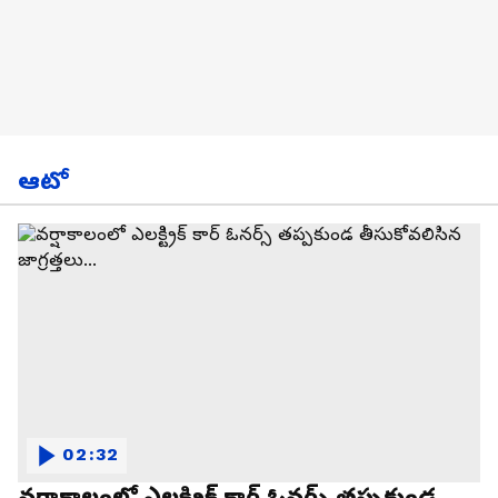
ఆటో
02:32
వర్షాకాలంలో ఎలక్ట్రిక్ కార్ ఓనర్స్ తప్పకుండ