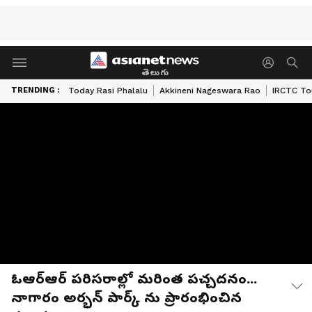
తెలుగు
TRENDING :
Today Rasi Phalalu
Akkineni Nageswara Rao
IRCTC To
ఓఆర్ఆర్ పరిసరాల్లో మరింత పచ్చదనం...
నాగారం అర్భన్ పార్క్ ను ప్రారంభించిన