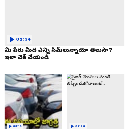
02:34
మీ పేరు మీద ఎన్ని సిమ్‌లున్నాయో తెలుసా?
ఇలా చెక్ చేయండి
03:19
07:20