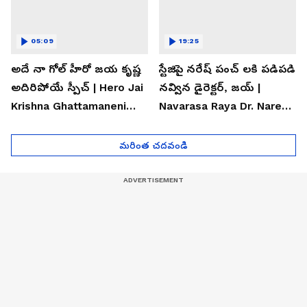
05:09
19:25
అదే నా గోల్ హీరో జయ కృష్ణ
స్టేజిపై నరేష్ పంచ్ లకి పడిపడి
అదిరిపోయే స్పీచ్ | Hero Jai
నవ్విన డైరెక్టర్, జయ్ |
Krishna Ghattamaneni
Navarasa Raya Dr. Naresh
Speech
VK Funny Speech
మరింత చదవండి