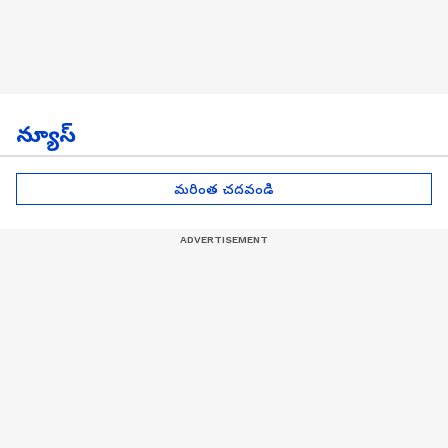
న్యూస్
మరింత చదవండి