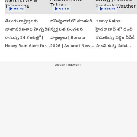
08:43
03:56
651:45
తెలుగు రాష్ట్రాలకు
భవిష్యవాణిలో మాతంగి
Heavy Rains:
వాతావరణశాఖ హెచ్చరిక
స్వర్ణలత సంచలన
హైదరాబాద్ లో దంచి
రానున్న 24 గంటల్లో |
వ్యాఖ్యలు | Bonalu
కొడుతున్న వర్షం ఏపీకి
Heavy Rain Alert for
2026 | Asianet News
పొంచి ఉన్న వరద
AP & Telangana
Telugu
ముప్పు | Andhra
Pradesh Weather