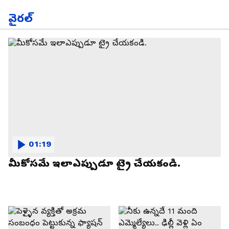
వైరల్
01:19
మీకోసమే ఇలాఎప్పుడూ ట్రై చేయకండి.