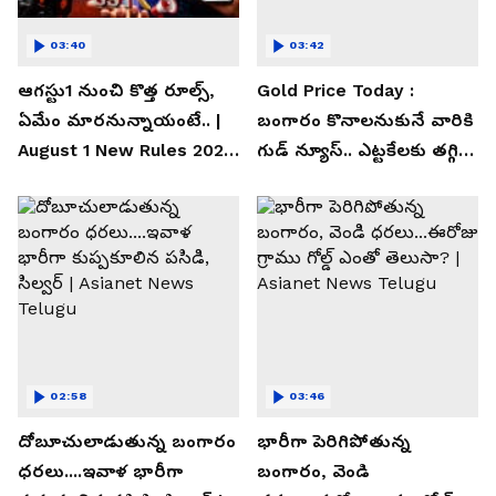
03:40
03:42
ఆగస్టు1 నుంచి కొత్త రూల్స్,
Gold Price Today :
ఏమేం మారనున్నాయంటే.. |
బంగారం కొనాలనుకునే వారికి
August 1 New Rules 2026
గుడ్ న్యూస్.. ఎట్టకేలకు తగ్గిన
| Asianet News Telugu
గోల్డ్ రేట్లు
02:58
03:46
దోబూచులాడుతున్న బంగారం
భారీగా పెరిగిపోతున్న
ధరలు....ఇవాళ భారీగా
బంగారం, వెండి