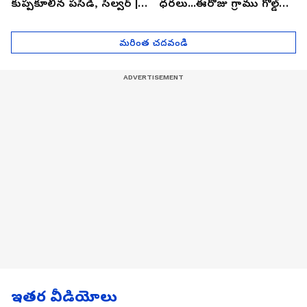
కుప్పకూలిన పసిడి, సిల్వర్ |
ధరలు...ఈరోజు గ్రాము గోల్డ్
Asianet News Telugu
ఎంతో తెలుసా? | Asianet
News Telugu
మరింత చదవండి
ఇతర వీడియోలు