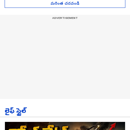
మరింత చదవండి
లైఫ్ స్టైల్