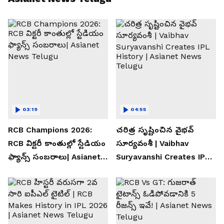
03:19
04:55
RCB Champions 2026:
చరిత్ర సృష్టించిన వైభవ్
RCB విక్టరీ కాంతుల్లో స్టేడియం
సూర్యవంశీ | Vaibhav
ఫ్యాన్స్ సంబరాలు| Asianet
Suryavanshi Creates IPL
News Telugu
History | Asianet News
Telugu