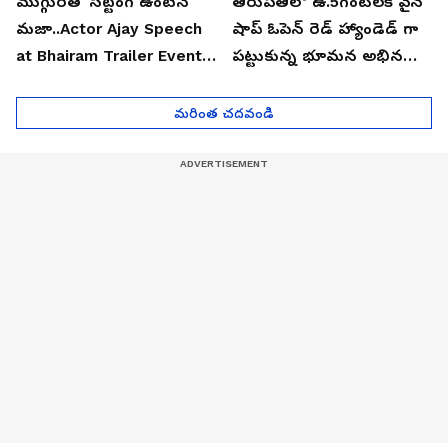
ముగ్గురితో సిట్టింగ్ ఉంటేనే
తిరుపతిలో ఉ.5గంటలకే వైన్
మజా..Actor Ajay Speech
షాప్ ఓపెన్ రెడ్ హ్యాండెడ్ గా
at Bhairam Trailer Event |
పట్టుకున్న భూమన అభినయ్|
Asianet News Telugu
Asianet News Telugu
మరింత చదవండి