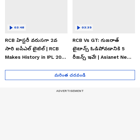
03:48
03:39
RCB హిస్టరీ వరుసగా 2వ
RCB Vs GT: గుజరాత్
సారి ఐపీఎల్ టైటిల్ | RCB
టైటాన్స్ ఓడిపోవడానికి 5
Makes History in IPL 2026
రీజన్స్ ఇవే! | Asianet News
| Asianet News Telugu
Telugu
మరింత చదవండి