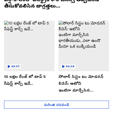
తీసుకోవలిసిన జాగ్రత్తలు...
05:37
03:28
10 లక్షల రేంజ్ లో టాప్ 5
సోలార్ సిస్టం టు మోడరన్
సేఫెస్ట్ కార్స్ ఇవే...
కిచెన్: ఆటోని
ఇంటిగా మార్చేసిన
భారతీయుడు, ఎలా ఉందొ
మీరూ ఒక లుక్కేయండి
మరింత చదవండి