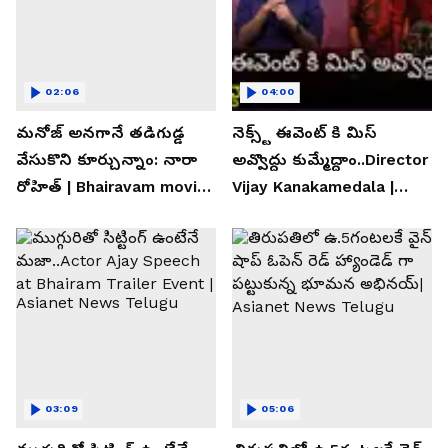
02:06
04:00
మనోజ్ అనగానే తడిగుడ్డ
నెక్స్ట్ ఈవెంట్ కి మిస్
వేసుకొని కూర్చున్నాం: నారా
అవ్వొద్దు కుమ్మేద్దాం..Director
రోహిత్ | Bhairavam movie |
Vijay Kanakamedala |
Asianet News Telugu
Asianet News Telugu
03:09
05:06