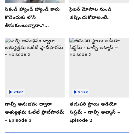
సెకండ్ హ్యాండ్ హ్యాండ్ కారు
సైబర్ మోసాల నుండి
కొనేందుకు లోన్
తప్పించుకోవాలంటే..
తీసుకుంటున్నారా..?
తప్పకుండ ఈ విషయాలు
తెలుసుకోండి..!
04:37
04:50
డాల్బీ అనుభవం ద్వారా
తదుపరి స్థాయి ఆడియో
అత్యుత్తమ ఓటీటీ ప్లాట్‌ఫారమ్
సిస్టమ్ - డాల్బీ అట్మాస్ –
- Episode 3
Episode 2