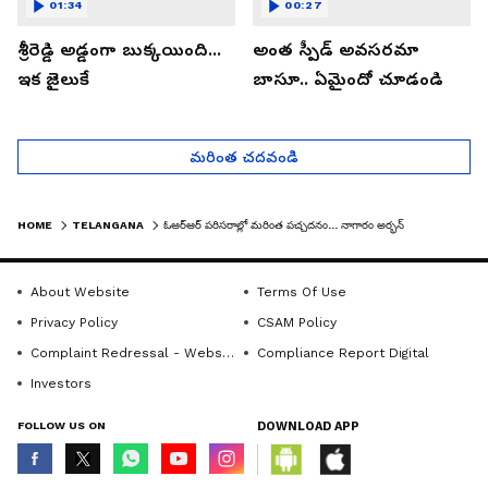
01:34
00:27
శ్రీరెడ్డి అడ్డంగా బుక్కయింది...
అంత స్పీడ్ అవసరమా
ఇక జైలుకే
బాసూ.. ఏమైందో చూడండి
మరింత చదవండి
HOME
TELANGANA
ఓఆర్ఆర్ పరిసరాల్లో మరింత పచ్చదనం... నాగారం అర్భన్ పార్క్ ను ప్రారంభించిన మంత్రులు
About Website
Terms Of Use
Privacy Policy
CSAM Policy
Complaint Redressal - Website
Compliance Report Digital
Investors
FOLLOW US ON
DOWNLOAD APP