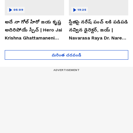
05:09
19:25
అదే నా గోల్ హీరో జయ కృష్ణ
స్టేజిపై నరేష్ పంచ్ లకి పడిపడి
అదిరిపోయే స్పీచ్ | Hero Jai
నవ్విన డైరెక్టర్, జయ్ |
Krishna Ghattamaneni
Navarasa Raya Dr. Naresh
Speech
VK Funny Speech
మరింత చదవండి