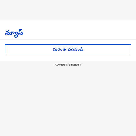
న్యూస్
మరింత చదవండి