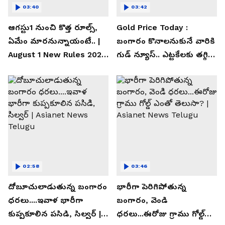
03:40
03:42
ఆగస్టు1 నుంచి కొత్త రూల్స్,
Gold Price Today :
ఏమేం మారనున్నాయంటే.. |
బంగారం కొనాలనుకునే వారికి
August 1 New Rules 2026
గుడ్ న్యూస్.. ఎట్టకేలకు తగ్గిన
| Asianet News Telugu
గోల్డ్ రేట్లు
02:58
03:46
దోబూచులాడుతున్న బంగారం
భారీగా పెరిగిపోతున్న
ధరలు....ఇవాళ భారీగా
బంగారం, వెండి
కుప్పకూలిన పసిడి, సిల్వర్ |
ధరలు...ఈరోజు గ్రాము గోల్డ్