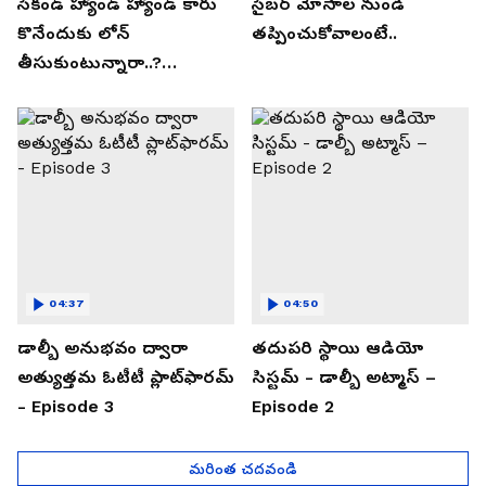
సెకండ్ హ్యాండ్ హ్యాండ్ కారు
సైబర్ మోసాల నుండి
కొనేందుకు లోన్
తప్పించుకోవాలంటే..
తీసుకుంటున్నారా..?
తప్పకుండ ఈ విషయాలు
తెలుసుకోండి..!
04:37
04:50
డాల్బీ అనుభవం ద్వారా
తదుపరి స్థాయి ఆడియో
అత్యుత్తమ ఓటీటీ ప్లాట్‌ఫారమ్
సిస్టమ్ - డాల్బీ అట్మాస్ –
- Episode 3
Episode 2
మరింత చదవండి