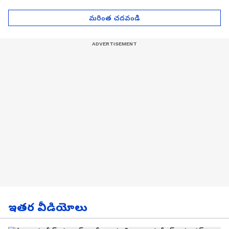
Asianet News Telugu
ఎంతో తెలుసా? | Asianet
News Telugu
మరింత చదవండి
ఇతర వీడియోలు