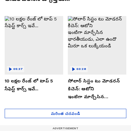
05:37
03:28
10 లక్షల రేంజ్ లో టాప్ 5
సోలార్ సిస్టం టు మోడరన్
సేఫెస్ట్ కార్స్ ఇవే...
కిచెన్: ఆటోని
ఇంటిగా మార్చేసిన
భారతీయుడు, ఎలా ఉందొ
మీరూ ఒక లుక్కేయండి
మరింత చదవండి