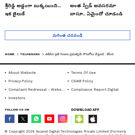
శ్రీరెడ్డి అడ్డంగా బుక్కయింది...
అంత స్పీడ్ అవసరమా
ఇక జైలుకే
బాసూ.. ఏమైందో చూడండి
మరింత చదవండి
HOME
TELANGANA
తడిసిన ప్రతి గింజను ప్రభుత్వమే కొనుగోలు చేస్తుంది : కరీంనగర్ కలెక్టర్ కర్ణ
About Website
Terms Of Use
Privacy Policy
CSAM Policy
Complaint Redressal - Website
Compliance Report Digital
Investors
FOLLOW US ON
DOWNLOAD APP
© Copyright 2026 Asianxt Digital Technologies Private Limited (Formerly