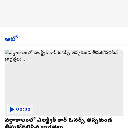
ఆటో
02:32
వర్షాకాలంలో ఎలక్ట్రిక్ కార్ ఓనర్స్ తప్పకుండ
తీసుకోవలిసిన జాగ్రత్తలు...