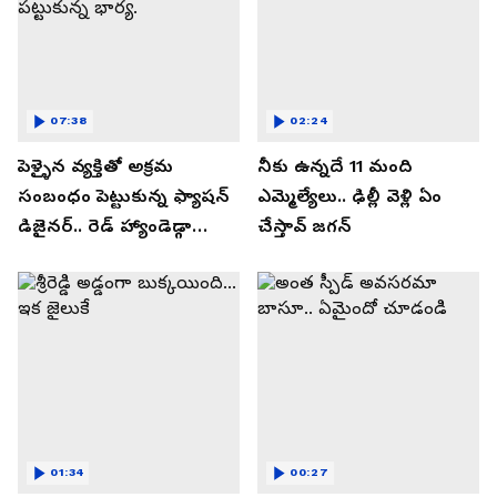
07:38
02:24
పెళ్ళైన వ్యక్తితో అక్రమ
నీకు ఉన్నదే 11 మంది
సంబంధం పెట్టుకున్న ఫ్యాషన్
ఎమ్మెల్యేలు.. ఢిల్లీ వెళ్లి ఏం
డిజైనర్.. రెడ్ హ్యాండెడ్గా
చేస్తావ్ జగన్
పట్టుకున్న భార్య.
01:34
00:27