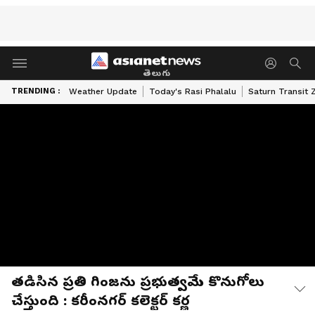
తెలుగు
TRENDING :
Weather Update
Today's Rasi Phalalu
Saturn Transit 
తడిసిన ప్రతి గింజను ప్రభుత్వమే కొనుగోలు
చేస్తుంది : కరీంనగర్ కలెక్టర్ కర్ణ