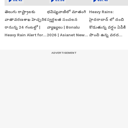
08:43
03:56
651:45
తెలుగు రాష్ట్రాలకు
భవిష్యవాణిలో మాతంగి
Heavy Rains:
వాతావరణశాఖ హెచ్చరిక
స్వర్ణలత సంచలన
హైదరాబాద్ లో దంచి
రానున్న 24 గంటల్లో |
వ్యాఖ్యలు | Bonalu
కొడుతున్న వర్షం ఏపీకి
Heavy Rain Alert for
2026 | Asianet News
పొంచి ఉన్న వరద
AP & Telangana
Telugu
ముప్పు | Andhra
Pradesh Weather