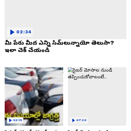
02:34
మీ పేరు మీద ఎన్ని సిమ్‌లున్నాయో తెలుసా?
ఇలా చెక్ చేయండి
03:19
07:20