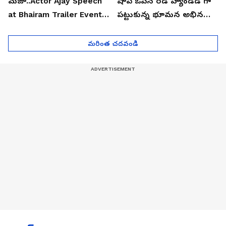
మజా..Actor Ajay Speech
షాప్ ఓపెన్ రెడ్ హ్యాండెడ్ గా
at Bhairam Trailer Event |
పట్టుకున్న భూమన అభినయ్|
Asianet News Telugu
Asianet News Telugu
మరింత చదవండి