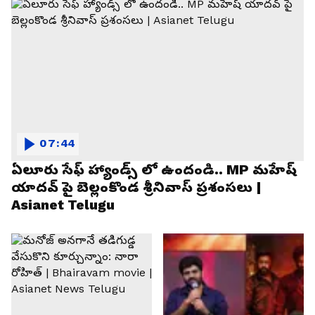
07:44
ఏలూరు సేఫ్ హ్యాండ్స్ లో ఉందండి.. MP మహేష్
యాదవ్ పై బెల్లంకొండ శ్రీనివాస్ ప్రశంసలు |
Asianet Telugu