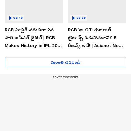
03:48
03:39
RCB హిస్టరీ వరుసగా 2వ
RCB Vs GT: గుజరాత్
సారి ఐపీఎల్ టైటిల్ | RCB
టైటాన్స్ ఓడిపోవడానికి 5
Makes History in IPL 2026
రీజన్స్ ఇవే! | Asianet News
| Asianet News Telugu
Telugu
మరింత చదవండి