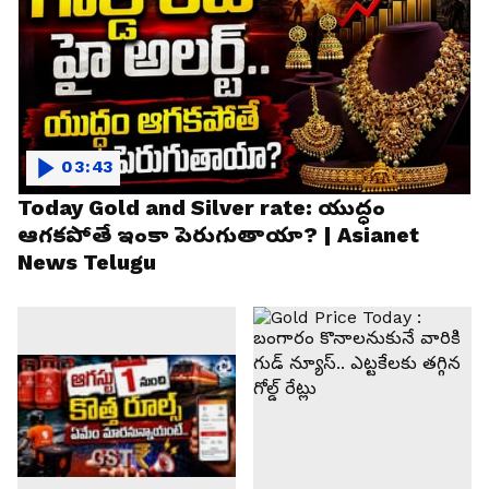
03:43
Today Gold and Silver rate: యుద్ధం
ఆగకపోతే ఇంకా పెరుగుతాయా? | Asianet
News Telugu