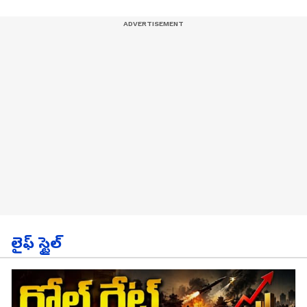
లైఫ్ స్టైల్