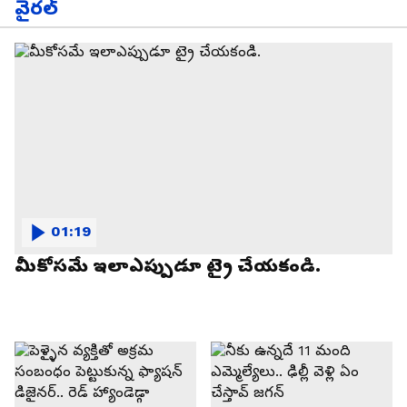
వైరల్
01:19
మీకోసమే ఇలాఎప్పుడూ ట్రై చేయకండి.