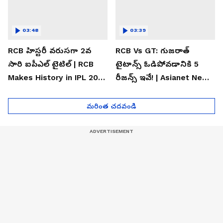
03:48
03:39
RCB హిస్టరీ వరుసగా 2వ
RCB Vs GT: గుజరాత్
సారి ఐపీఎల్ టైటిల్ | RCB
టైటాన్స్ ఓడిపోవడానికి 5
Makes History in IPL 2026
రీజన్స్ ఇవే! | Asianet News
| Asianet News Telugu
Telugu
మరింత చదవండి