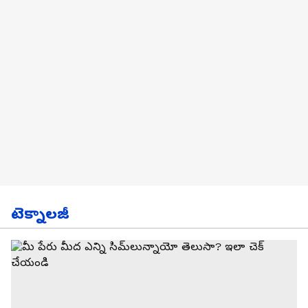
టెక్నాలజీ