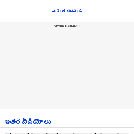
| Asianet News Telugu
గోల్డ్ రేట్లు
మరింత చదవండి
ఇతర వీడియోలు