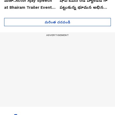
మజా..Actor Ajay Speech
షాప్ ఓపెన్ రెడ్ హ్యాండెడ్ గా
at Bhairam Trailer Event |
పట్టుకున్న భూమన అభినయ్|
Asianet News Telugu
Asianet News Telugu
మరింత చదవండి