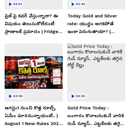
03:01
03:43
ఫ్రిజ్ పై కవర్ వేస్తున్నారా? ఈ
Today Gold and Silver
విషయం తెలుసుకోలేదంటే
rate: యుద్ధం ఆగకపోతే
ప్రాణాలకే ప్రమాదం | Fridge
ఇంకా పెరుగుతాయా? |
Cover Warning
Asianet News Telugu
03:40
03:42
ఆగస్టు1 నుంచి కొత్త రూల్స్,
Gold Price Today :
ఏమేం మారనున్నాయంటే.. |
బంగారం కొనాలనుకునే వారికి
August 1 New Rules 2026
గుడ్ న్యూస్.. ఎట్టకేలకు తగ్గిన