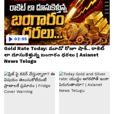
02:55
Gold Rate Today: మూడో రోజూ షాక్.. రాకెట్
లా దూసుకెళ్తున్న బంగారం ధరలు | Asianet
News Telugu