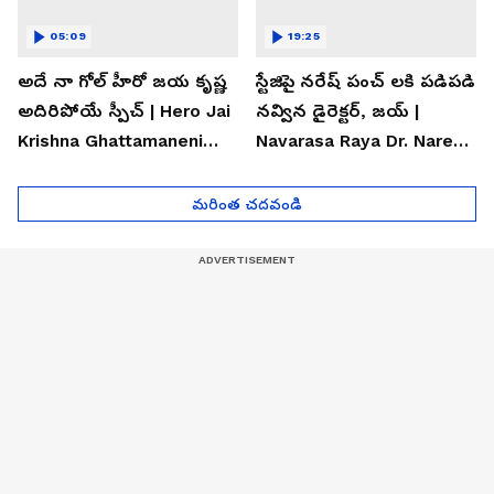
05:09
19:25
అదే నా గోల్ హీరో జయ కృష్ణ
స్టేజిపై నరేష్ పంచ్ లకి పడిపడి
అదిరిపోయే స్పీచ్ | Hero Jai
నవ్విన డైరెక్టర్, జయ్ |
Krishna Ghattamaneni
Navarasa Raya Dr. Naresh
Speech
VK Funny Speech
మరింత చదవండి