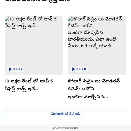
05:37
03:28
10 లక్షల రేంజ్ లో టాప్ 5
సోలార్ సిస్టం టు మోడరన్
సేఫెస్ట్ కార్స్ ఇవే...
కిచెన్: ఆటోని
ఇంటిగా మార్చేసిన
భారతీయుడు, ఎలా ఉందొ
మీరూ ఒక లుక్కేయండి
మరింత చదవండి