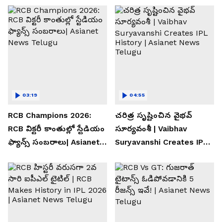
03:19
04:55
RCB Champions 2026:
చరిత్ర సృష్టించిన వైభవ్
RCB విక్టరీ కాంతుల్లో స్టేడియం
సూర్యవంశీ | Vaibhav
ఫ్యాన్స్ సంబరాలు| Asianet
Suryavanshi Creates IPL
News Telugu
History | Asianet News
Telugu