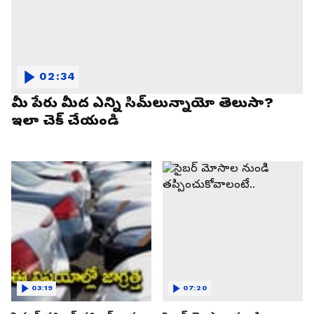
02:34
మీ పేరు మీద ఎన్ని సిమ్‌లున్నాయో తెలుసా?
ఇలా చెక్ చేయండి
03:19
07:20