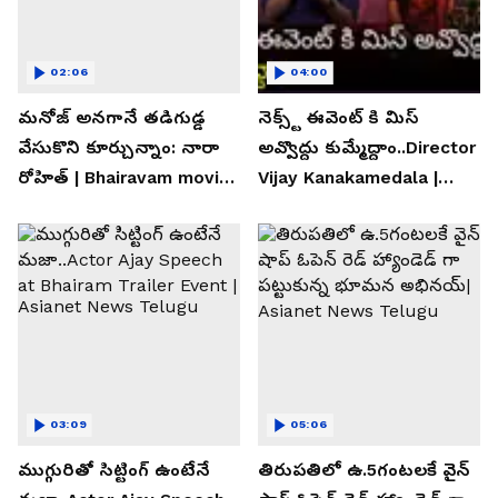
02:06
04:00
మనోజ్ అనగానే తడిగుడ్డ
నెక్స్ట్ ఈవెంట్ కి మిస్
వేసుకొని కూర్చున్నాం: నారా
అవ్వొద్దు కుమ్మేద్దాం..Director
రోహిత్ | Bhairavam movie |
Vijay Kanakamedala |
Asianet News Telugu
Asianet News Telugu
03:09
05:06
ముగ్గురితో సిట్టింగ్ ఉంటేనే
తిరుపతిలో ఉ.5గంటలకే వైన్