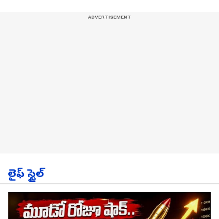
లైఫ్ స్టైల్