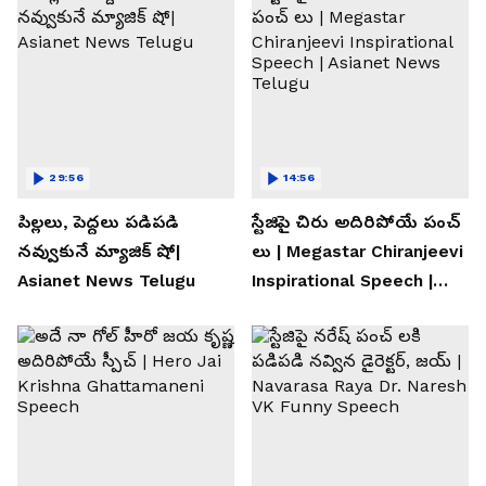
29:56
14:56
పిల్లలు, పెద్దలు పడిపడి
స్టేజిపై చిరు అదిరిపోయే పంచ్
నవ్వుకునే మ్యాజిక్ షో|
లు | Megastar Chiranjeevi
Asianet News Telugu
Inspirational Speech |
Asianet News Telugu