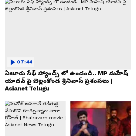
07:44
ఏలూరు సేఫ్ హ్యాండ్స్ లో ఉందండి.. MP మహేష్
యాదవ్ పై బెల్లంకొండ శ్రీనివాస్ ప్రశంసలు |
Asianet Telugu