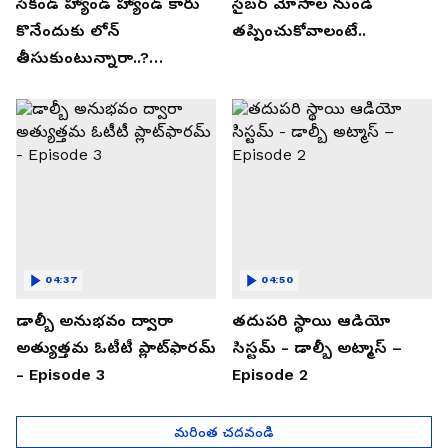
సెకండ్ హ్యాండ్ హ్యాండ్ కారు
సైబర్ మోసాల నుండి
కొనేందుకు లోన్
తప్పించుకోవాలంటే..
తీసుకుంటున్నారా..?
తప్పకుండ ఈ విషయాలు
తెలుసుకోండి..!
04:37
04:50
డాల్బీ అనుభవం ద్వారా
తదుపరి స్థాయి ఆడియో
అత్యుత్తమ ఓటీటీ ప్లాట్‌ఫారమ్
సిస్టమ్ - డాల్బీ అట్మాస్ –
- Episode 3
Episode 2
మరింత చదవండి