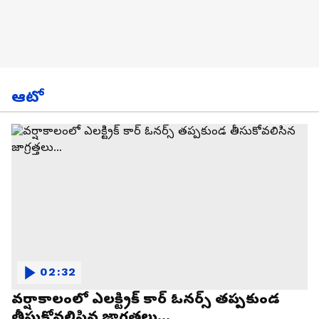
ఆటో
02:32
వర్షాకాలంలో ఎలక్ట్రిక్ కార్ ఓనర్స్ తప్పకుండ
తీసుకోవలిసిన జాగ్రత్తలు...