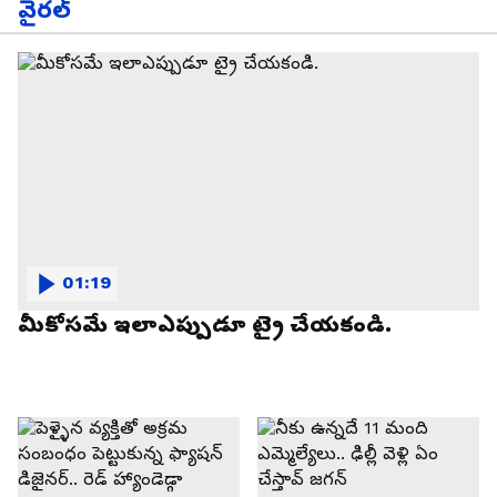
వైరల్
01:19
మీకోసమే ఇలాఎప్పుడూ ట్రై చేయకండి.