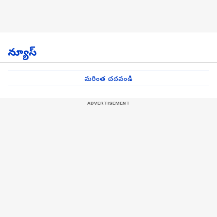
న్యూస్
మరింత చదవండి