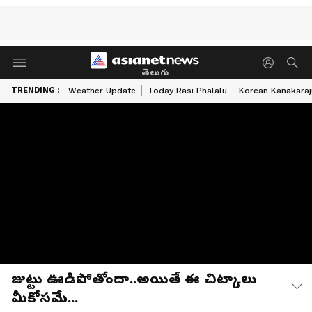
తెలుగు
TRENDING :
Weather Update
Today Rasi Phalalu
Korean Kanakaraj
జుట్టు ఊడిపోతోందా..అయితే ఈ చిట్కాలు
మీకోసమే...