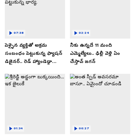
07:38
02:24
పెళ్ళైన వ్యక్తితో అక్రమ
నీకు ఉన్నదే 11 మంది
సంబంధం పెట్టుకున్న ఫ్యాషన్
ఎమ్మెల్యేలు.. ఢిల్లీ వెళ్లి ఏం
డిజైనర్.. రెడ్ హ్యాండెడ్గా
చేస్తావ్ జగన్
పట్టుకున్న భార్య.
01:34
00:27