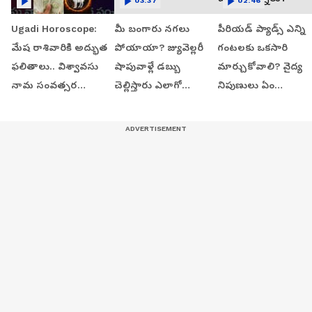
03:37
02:46
Ugadi Horoscope:
మీ బంగారు నగలు
పీరియడ్ ప్యాడ్స్ ఎన్ని
మేష రాశివారికి అద్భుత
పోయాయా? జ్యువెల్లరీ
గంటలకు ఒకసారి
ఫలితాలు.. విశ్వావసు
షాపువాళ్లే డబ్బు
మార్చుకోవాలి? వైద్య
నామ సంవత్సర
చెల్లిస్తారు ఎలాగో
నిపుణులు ఏం
పంచాంగం | Asianet
తెలుసా?
చెబుతున్నారు?
Telugu