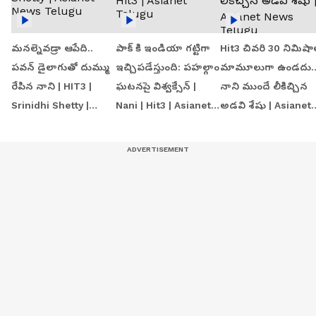
మనల్నెవడ్రా ఆపేది..
పాక్ కి ఇండియా గట్టిగా
Hit3 చివరి 30 నిమిషా
పవన్ డైలాగుతో దుమ్ము
ఇచ్చిపడేస్తుంది: పహల్గాం
మామూలుగా ఉండదు.
రేపిన నాని | HIT3 |
ఘటనపై విశ్వక్సేన్ |
నాని ముందే లీకిచ్చిన
Srinidhi Shetty |
Nani | Hit3 | Asianet
అడవి శేషు | Asianet
Asianet News Telugu
Telugu
News Telugu