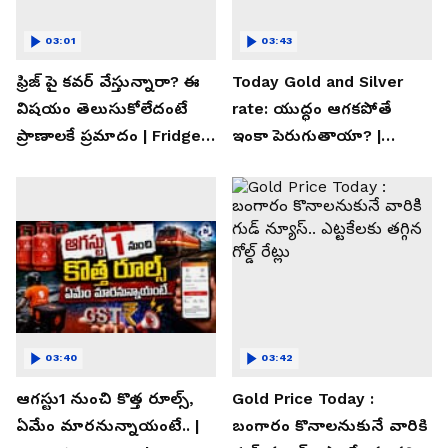
03:01
03:43
ఫ్రిజ్ పై కవర్ వేస్తున్నారా? ఈ
Today Gold and Silver
విషయం తెలుసుకోలేదంటే
rate: యుద్ధం ఆగకపోతే
ప్రాణాలకే ప్రమాదం | Fridge
ఇంకా పెరుగుతాయా? |
Cover Warning
Asianet News Telugu
03:40
03:42
ఆగస్టు1 నుంచి కొత్త రూల్స్,
Gold Price Today :
ఏమేం మారనున్నాయంటే.. |
బంగారం కొనాలనుకునే వారికి