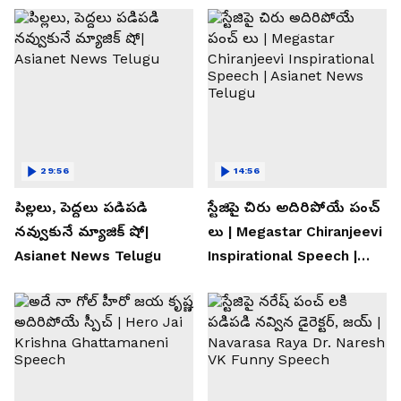
29:56
14:56
పిల్లలు, పెద్దలు పడిపడి
స్టేజిపై చిరు అదిరిపోయే పంచ్
నవ్వుకునే మ్యాజిక్ షో|
లు | Megastar Chiranjeevi
Asianet News Telugu
Inspirational Speech |
Asianet News Telugu