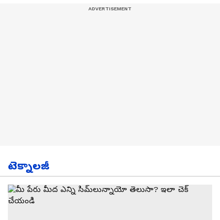
టెక్నాలజీ