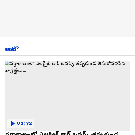
ఆటో
02:32
వర్షాకాలంలో ఎలక్ట్రిక్ కార్ ఓనర్స్ తప్పకుండ