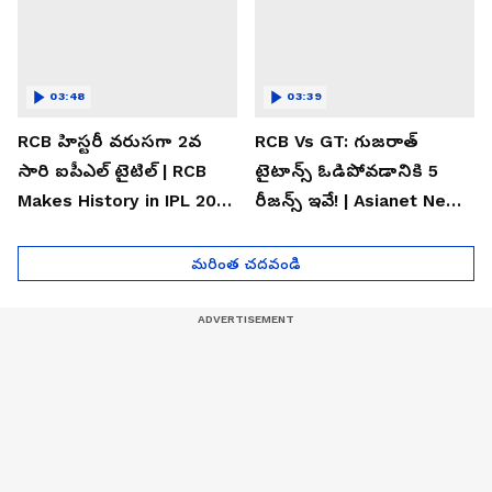
03:48
03:39
RCB హిస్టరీ వరుసగా 2వ
RCB Vs GT: గుజరాత్
సారి ఐపీఎల్ టైటిల్ | RCB
టైటాన్స్ ఓడిపోవడానికి 5
Makes History in IPL 2026
రీజన్స్ ఇవే! | Asianet News
| Asianet News Telugu
Telugu
మరింత చదవండి