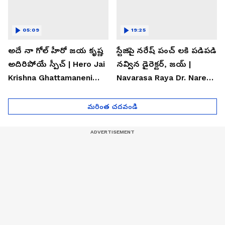
05:09
19:25
అదే నా గోల్ హీరో జయ కృష్ణ
స్టేజిపై నరేష్ పంచ్ లకి పడిపడి
అదిరిపోయే స్పీచ్ | Hero Jai
నవ్విన డైరెక్టర్, జయ్ |
Krishna Ghattamaneni
Navarasa Raya Dr. Naresh
Speech
VK Funny Speech
మరింత చదవండి