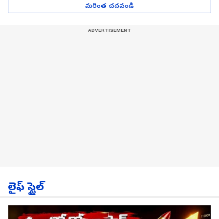
మరింత చదవండి
లైఫ్ స్టైల్