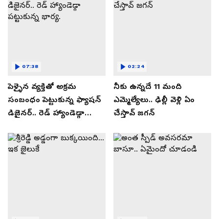
07:38
02:24
పెళ్ళైన వ్యక్తితో అక్రమ
నీకు ఉన్నదే 11 మంది
సంబంధం పెట్టుకున్న ఫ్యాషన్
ఎమ్మెల్యేలు.. ఢిల్లీ వెళ్లి ఏం
డిజైనర్.. రెడ్ హ్యాండెడ్గా
చేస్తావ్ జగన్
పట్టుకున్న భార్య.