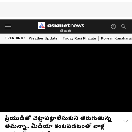
తెలుగు
TRENDING :
Weather Update
Today Rasi Phalalu
Korean Kanakaraj
ప్రియుడితో చెట్టాపట్టాలేసుకుని తిరుగుతున్న
తమన్నా.. మీడియా కంటపడటంతో వాళ్ల