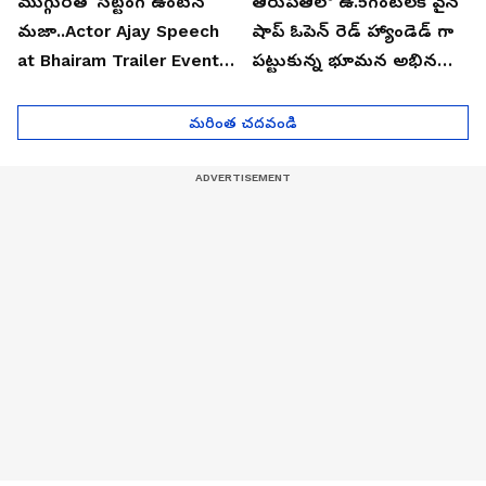
ముగ్గురితో సిట్టింగ్ ఉంటేనే
తిరుపతిలో ఉ.5గంటలకే వైన్
మజా..Actor Ajay Speech
షాప్ ఓపెన్ రెడ్ హ్యాండెడ్ గా
at Bhairam Trailer Event |
పట్టుకున్న భూమన అభినయ్|
Asianet News Telugu
Asianet News Telugu
మరింత చదవండి