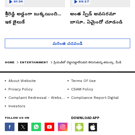
01:34
00:27
శ్రీరెడ్డి అడ్డంగా బుక్కయింది...
అంత స్పీడ్ అవసరమా
ఇక జైలుకే
బాసూ.. ఏమైందో చూడండి
మరింత చదవండి
HOME
ENTERTAINMENT
ప్రియుడితో చెట్టాపట్టాలేసుకుని తిరుగుతున్న తమన్నా.. మీడియా కంటపడటంతో వాళ్ల రియాక్షన్‌ చూడండి
About Website
Terms Of Use
Privacy Policy
CSAM Policy
Complaint Redressal - Website
Compliance Report Digital
Investors
FOLLOW US ON
DOWNLOAD APP