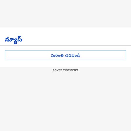
న్యూస్
మరింత చదవండి