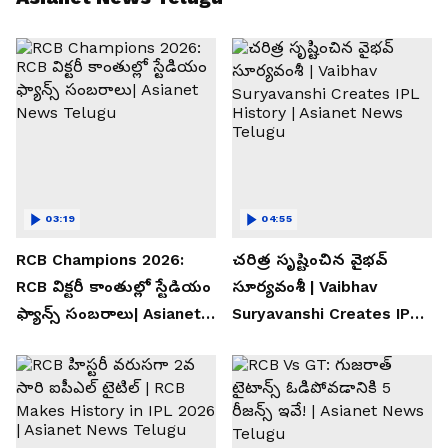
03:19
04:55
RCB Champions 2026:
చరిత్ర సృష్టించిన వైభవ్
RCB విక్టరీ కాంతుల్లో స్టేడియం
సూర్యవంశీ | Vaibhav
ఫ్యాన్స్ సంబరాలు| Asianet
Suryavanshi Creates IPL
News Telugu
History | Asianet News
Telugu