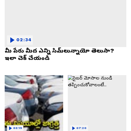
02:34
మీ పేరు మీద ఎన్ని సిమ్‌లున్నాయో తెలుసా?
ఇలా చెక్ చేయండి
03:19
07:20