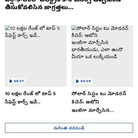
తీసుకోవలిసిన జాగ్రత్తలు...
05:37
03:28
10 లక్షల రేంజ్ లో టాప్ 5
సోలార్ సిస్టం టు మోడరన్
సేఫెస్ట్ కార్స్ ఇవే...
కిచెన్: ఆటోని
ఇంటిగా మార్చేసిన
భారతీయుడు, ఎలా ఉందొ
మీరూ ఒక లుక్కేయండి
మరింత చదవండి