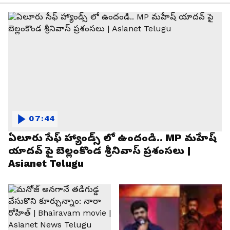
07:44
ఏలూరు సేఫ్ హ్యాండ్స్ లో ఉందండి.. MP మహేష్
యాదవ్ పై బెల్లంకొండ శ్రీనివాస్ ప్రశంసలు |
Asianet Telugu