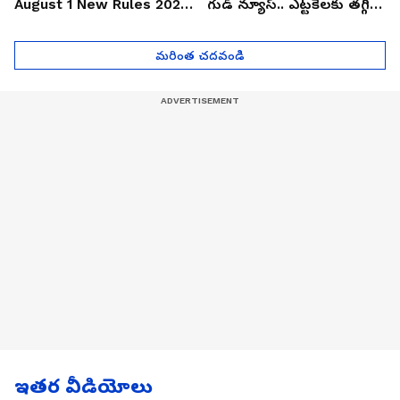
August 1 New Rules 2026
గుడ్ న్యూస్.. ఎట్టకేలకు తగ్గిన
| Asianet News Telugu
గోల్డ్ రేట్లు
మరింత చదవండి
ఇతర వీడియోలు