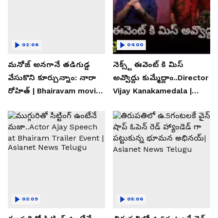
02:06
04:00
మనోజ్ అనగానే తడిగుడ్డ
నెక్స్ట్ ఈవెంట్ కి మిస్
వేసుకొని కూర్చున్నాం: నారా
అవ్వొద్దు కుమ్మేద్దాం..Director
రోహిత్ | Bhairavam movie |
Vijay Kanakamedala |
Asianet News Telugu
Asianet News Telugu
03:09
05:06