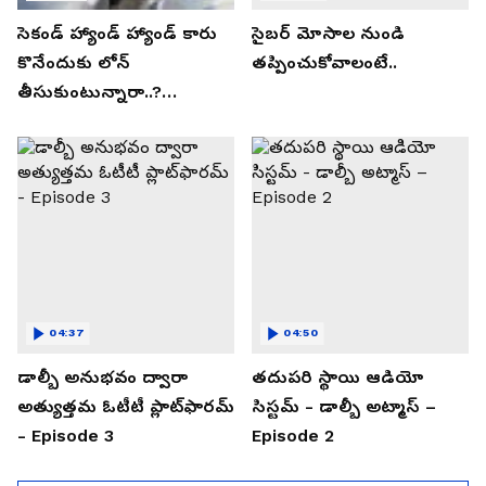
సెకండ్ హ్యాండ్ హ్యాండ్ కారు
సైబర్ మోసాల నుండి
కొనేందుకు లోన్
తప్పించుకోవాలంటే..
తీసుకుంటున్నారా..?
తప్పకుండ ఈ విషయాలు
తెలుసుకోండి..!
04:37
04:50
డాల్బీ అనుభవం ద్వారా
తదుపరి స్థాయి ఆడియో
అత్యుత్తమ ఓటీటీ ప్లాట్‌ఫారమ్
సిస్టమ్ - డాల్బీ అట్మాస్ –
- Episode 3
Episode 2