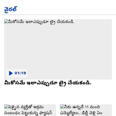
వైరల్
01:19
మీకోసమే ఇలాఎప్పుడూ ట్రై చేయకండి.