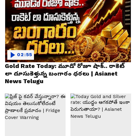
02:55
Gold Rate Today: మూడో రోజూ షాక్.. రాకెట్
లా దూసుకెళ్తున్న బంగారం ధరలు | Asianet
News Telugu