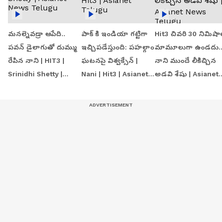
మనల్నెవడ్రా ఆపేది..
పాక్ కి ఇండియా గట్టిగా
Hit3 చివరి 30 నిమిషా
పవన్ డైలాగుతో దుమ్ము
ఇచ్చిపడేస్తుంది: పహల్గాం
మామూలుగా ఉండదు.
రేపిన నాని | HIT3 |
ఘటనపై విశ్వక్సేన్ |
నాని ముందే లీకిచ్చిన
Srinidhi Shetty |
Nani | Hit3 | Asianet
అడవి శేషు | Asianet
Asianet News Telugu
Telugu
News Telugu