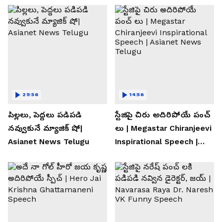
29:56
14:56
పిల్లలు, పెద్దలు పడిపడి
స్టేజిపై చిరు అదిరిపోయే పంచ్
నవ్వుకునే మ్యాజిక్ షో|
లు | Megastar Chiranjeevi
Asianet News Telugu
Inspirational Speech |
Asianet News Telugu