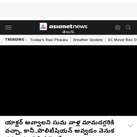
తెలుగు
TRENDING :
Today's Rasi Phalalu
Weather Update
DC Movie Box Of
యాక్టర్‌ అవ్వాలని సుమ వాళ్ల మామదగ్గరికి
వచ్చా, కానీ..పొలిటీషియన్‌ అవ్వడం వెనుక