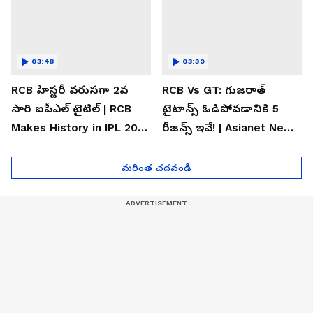
03:48
03:39
RCB హిస్టరీ వరుసగా 2వ
RCB Vs GT: గుజరాత్
సారి ఐపీఎల్ టైటిల్ | RCB
టైటాన్స్ ఓడిపోవడానికి 5
Makes History in IPL 2026
రీజన్స్ ఇవే! | Asianet News
| Asianet News Telugu
Telugu
మరింత చదవండి