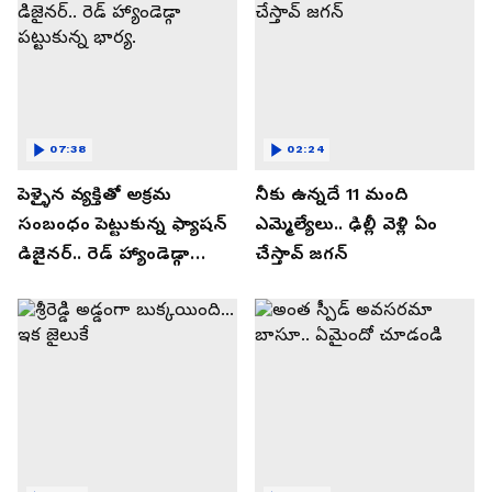
07:38
02:24
పెళ్ళైన వ్యక్తితో అక్రమ
నీకు ఉన్నదే 11 మంది
సంబంధం పెట్టుకున్న ఫ్యాషన్
ఎమ్మెల్యేలు.. ఢిల్లీ వెళ్లి ఏం
డిజైనర్.. రెడ్ హ్యాండెడ్గా
చేస్తావ్ జగన్
పట్టుకున్న భార్య.