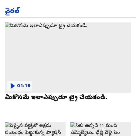
వైరల్
01:19
మీకోసమే ఇలాఎప్పుడూ ట్రై చేయకండి.