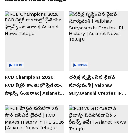
03:19
04:55
RCB Champions 2026:
చరిత్ర సృష్టించిన వైభవ్
RCB విక్టరీ కాంతుల్లో స్టేడియం
సూర్యవంశీ | Vaibhav
ఫ్యాన్స్ సంబరాలు| Asianet
Suryavanshi Creates IPL
News Telugu
History | Asianet News
Telugu