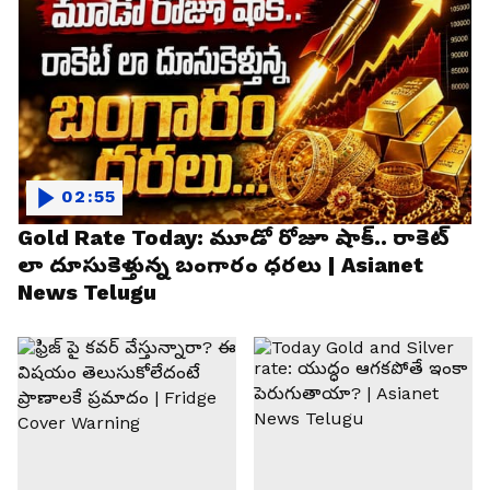
02:55
Gold Rate Today: మూడో రోజూ షాక్.. రాకెట్
లా దూసుకెళ్తున్న బంగారం ధరలు | Asianet
News Telugu