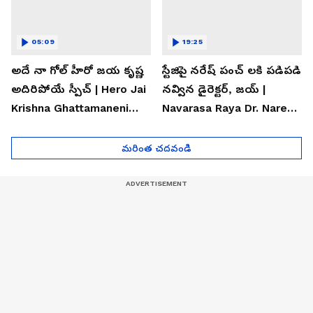
05:09
19:25
అదే నా గోల్ హీరో జయ కృష్ణ
స్టేజిపై నరేష్ పంచ్ లకి పడిపడి
అదిరిపోయే స్పీచ్ | Hero Jai
నవ్విన డైరెక్టర్, జయ్ |
Krishna Ghattamaneni
Navarasa Raya Dr. Naresh
Speech
VK Funny Speech
మరింత చదవండి