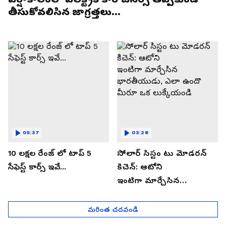
తీసుకోవలిసిన జాగ్రత్తలు...
05:37
03:28
10 లక్షల రేంజ్ లో టాప్ 5
సోలార్ సిస్టం టు మోడరన్
సేఫెస్ట్ కార్స్ ఇవే...
కిచెన్: ఆటోని
ఇంటిగా మార్చేసిన
భారతీయుడు, ఎలా ఉందొ
మీరూ ఒక లుక్కేయండి
మరింత చదవండి