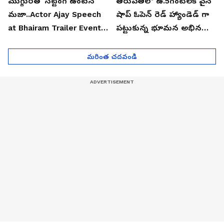
ముగ్గురితో సిట్టింగ్ ఉంటేనే
తిరుపతిలో ఉ.5గంటలకే వైన్
మజా..Actor Ajay Speech
షాప్ ఓపెన్ రెడ్ హ్యాండెడ్ గా
at Bhairam Trailer Event |
పట్టుకున్న భూమన అభినయ్|
Asianet News Telugu
Asianet News Telugu
మరింత చదవండి