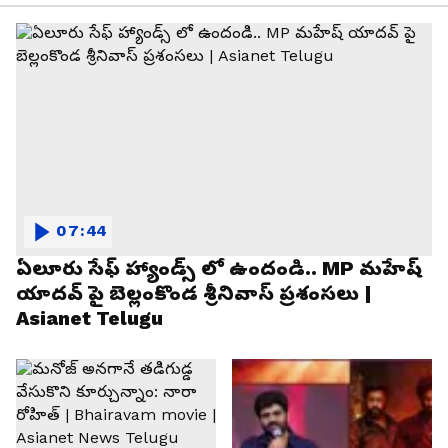
07:44
ఏలూరు సేఫ్ హ్యాండ్స్ లో ఉందండి.. MP మహేష్
యాదవ్ పై బెల్లంకొండ శ్రీనివాస్ ప్రశంసలు |
Asianet Telugu