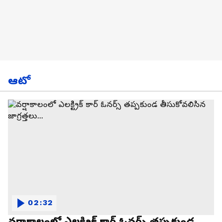
ఆటో
02:32
వర్షాకాలంలో ఎలక్ట్రిక్ కార్ ఓనర్స్ తప్పకుండ