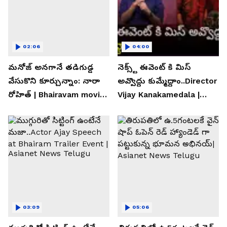
02:06
04:00
మనోజ్ అనగానే తడిగుడ్డ
నెక్స్ట్ ఈవెంట్ కి మిస్
వేసుకొని కూర్చున్నాం: నారా
అవ్వొద్దు కుమ్మేద్దాం..Director
రోహిత్ | Bhairavam movie |
Vijay Kanakamedala |
Asianet News Telugu
Asianet News Telugu
03:09
05:06