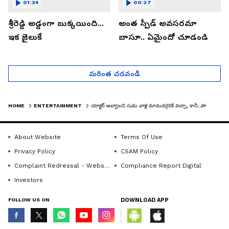
01:34
00:27
శ్రీరెడ్డి అడ్డంగా బుక్కయింది...
అంత స్పీడ్ అవసరమా
ఇక జైలుకే
బాసూ.. ఏమైందో చూడండి
మరింత చదవండి
HOME
ENTERTAINMENT
యాక్టర్‌ అవ్వాలని సుమ వాళ్ల మామదగ్గరికి వచ్చా, కానీ..పొలిటీషియన్‌ అవ్వడం వెనుక కథ కామా రెడ్డి ఎమ్మెల్యే
About Website
Terms Of Use
Privacy Policy
CSAM Policy
Complaint Redressal - Website
Compliance Report Digital
Investors
FOLLOW US ON
DOWNLOAD APP