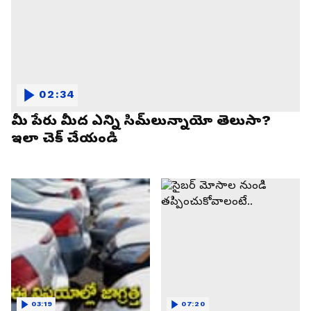
02:34
మీ పేరు మీద ఎన్ని సిమ్‌లున్నాయో తెలుసా?
ఇలా చెక్ చేయండి
03:19
07:20