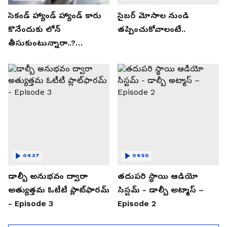
సెకండ్ హ్యాండ్ హ్యాండ్ కారు
సైబర్ మోసాల నుండి
కొనేందుకు లోన్
తప్పించుకోవాలంటే..
తీసుకుంటున్నారా..?
తప్పకుండ ఈ విషయాలు
తెలుసుకోండి..!
04:37
04:50
డాల్బీ అనుభవం ద్వారా
తదుపరి స్థాయి ఆడియో
అత్యుత్తమ ఓటీటీ ప్లాట్‌ఫారమ్
సిస్టమ్ - డాల్బీ అట్మాస్ –
- Episode 3
Episode 2