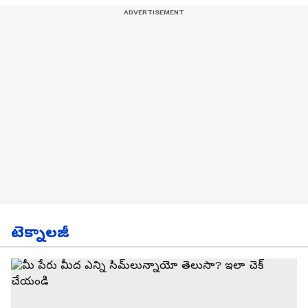
టెక్నాలజీ