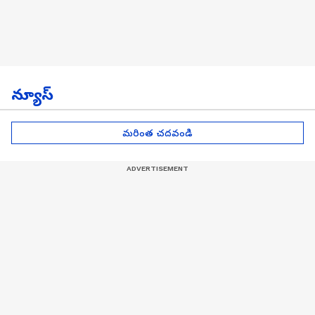
న్యూస్
మరింత చదవండి