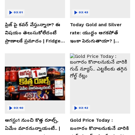
03:01
03:43
ఫ్రిజ్ పై కవర్ వేస్తున్నారా? ఈ
Today Gold and Silver
విషయం తెలుసుకోలేదంటే
rate: యుద్ధం ఆగకపోతే
ప్రాణాలకే ప్రమాదం | Fridge
ఇంకా పెరుగుతాయా? |
Cover Warning
Asianet News Telugu
03:40
03:42
ఆగస్టు1 నుంచి కొత్త రూల్స్,
Gold Price Today :
ఏమేం మారనున్నాయంటే.. |
బంగారం కొనాలనుకునే వారికి