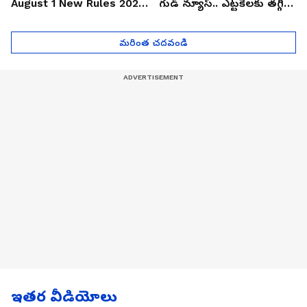
August 1 New Rules 2026
గుడ్ న్యూస్.. ఎట్టకేలకు తగ్గిన
| Asianet News Telugu
గోల్డ్ రేట్లు
మరింత చదవండి
ఇతర వీడియోలు